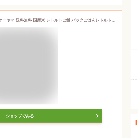
パックご飯 150g×3食パック アイリスオーヤマ 送料無料 国産米 レトルトご飯 パックごはんレトルトごはん 備蓄用 防災 常温保存可 保存食 非常食 一人暮らし 仕送り 低温製法米のおいしいごはん アイリスフーズ
ショップでみる