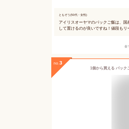
ともぞう(50代・女性)
アイリスオーヤマのパックご飯は、国
して置けるのが良いですね！値段もリ
全
3
no.
1個から買える パックご