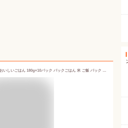
[最大500円OFFクーポン]低温製法米のおいしいごはん 180g×10パック パックごはん 米 ご飯 パック レトルト レンチン 備蓄 非常食 保存食 常温で長期保存 アウトドア 食料 防災 国産米 アイリスオーヤマ