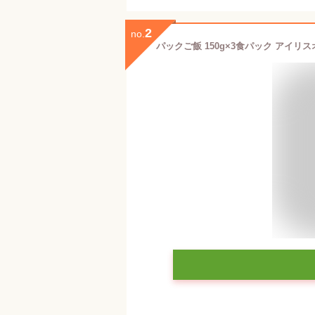
2
no.