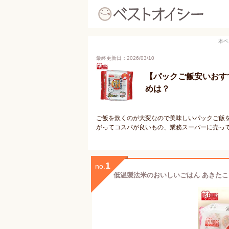
本ペ
最終更新日：2026/03/10
【パックご飯安いおす
めは？
ご飯を炊くのが大変なので美味しいパックご飯
がってコスパが良いもの、業務スーパーに売っ
1
no.