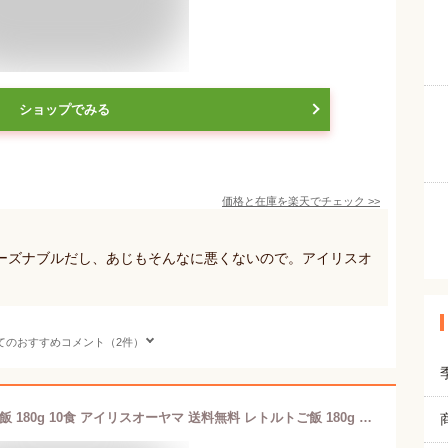
ショップでみる
価格と在庫を
楽天
でチェック
>>
ーズナブルだし、あじもそんなに悪くないので。アイリスオ
てのおすすめコメント（2件）
【お惣菜セットも選べる！】 パックご飯 180g 10食 アイリスオーヤマ 送料無料 レトルトご飯 180g パックごはん 180g 国産米100％使用 レトルト御飯 非常食 備蓄用 防災 常温保存可 一人暮らし 仕送り 低温製法米のおいしいごはん アイリスフーズ