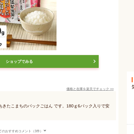
ショップでみる
価格と在庫を
楽天
でチェック
>>
きたこまちのパックごはん です。180ｇ6パック入りで安
てのおすすめコメント（3件）