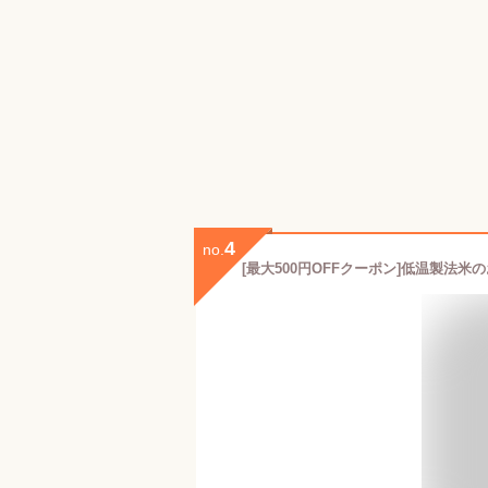
4
no.