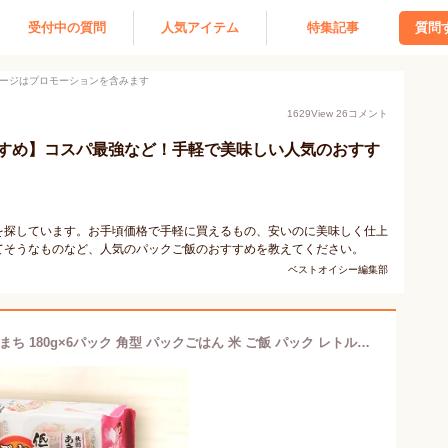
受付中の質問
人気アイテム
特集記事
質問
ージはプロモーションを含みます
1629
View
26
コメント
すめ】コスパ最強など！手軽で美味しい人気のおすす
を探しています。お手頃価格で手軽に買えるもの、安いのに美味しく仕上
てそうなものなど、人気のパックご飯のおすすめを教えてください。
ベストオイシー編集部
低温製法米のおいしいごはん あきたこまち 180g×6パック 角型 パックごはん 米 ご飯 パック レトルト レンチン 備蓄 非常食 保存食 常温で長期保存 アウトドア 食料 防災 国産米 アイリスオーヤマ