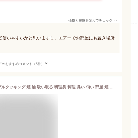
価格と在庫を
楽天
でチェック
>>
て使いやすいかと思いますし、エアーでお部屋にも置き場所
てのおすすめコメント（5件）
BOLANI 卓上レンジフード 本体 テーブルクッキング 煙 油 吸い取る 料理臭 料理 臭い 匂い 部屋 煙 キッチン 家電 フード インテリア 消臭 臭い取り 臭いけし 自宅 焼肉 たこ焼き 焼き餃子 煙 ニオイ 空気 フィルター コンパクト 小型 持ち運び