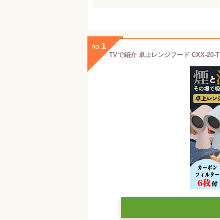
1
no.