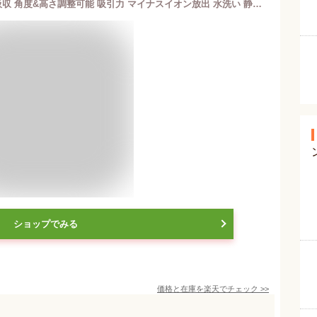
ポータブルレンジフード 油 煙臭いを吸収 角度&高さ調整可能 吸引力 マイナスイオン放出 水洗い 静音設計 卓上レンジフード 小型レンジフード キッチン換気扇 屋内バーベキュー キャンプ コードレス
ショップでみる
価格と在庫を
楽天
でチェック
>>