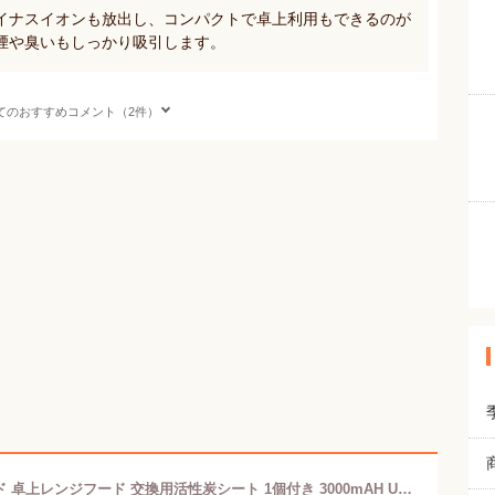
イナスイオンも放出し、コンパクトで卓上利用もできるのが
煙や臭いもしっかり吸引します。
てのおすすめコメント（2件）
＼新生活 2点で10%OFF／レンジフード 卓上レンジフード 交換用活性炭シート 1個付き 3000mAH USB充電式 125°調節可能 水洗い可 低騒音 換気 高圧風道 コンパクト 簡単操作 煙 油 ニオイ 卓上クッキング 換気 レンジフード ホームパーティー 焼肉 焼き餃子