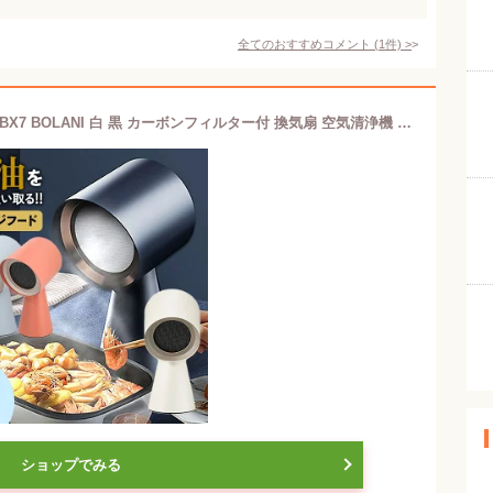
全てのおすすめコメント
(
1
件)
>
TVで紹介 卓上レンジフード CXX-20-TBX7 BOLANI 白 黒 カーボンフィルター付 換気扇 空気清浄機 消臭器 ミニ換気扇 小型換気扇 卓上換気扇 ポータブル換気扇 焼肉 エアー 無縁グリル 無臭グリル 無縁焼肉 無縁プレート 鍋料理 グリル プレート 空気清浄換気扇 エアクリーナー
ショップでみる