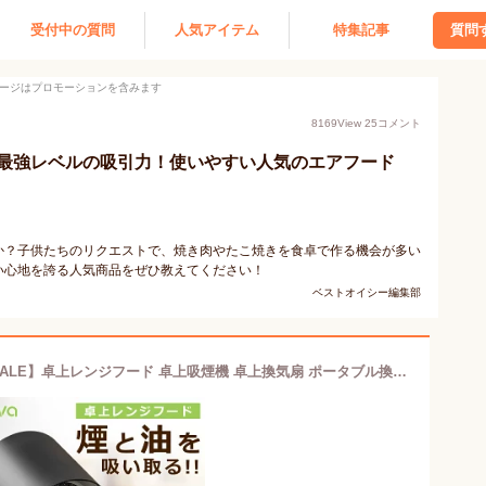
受付中の質問
人気アイテム
特集記事
質問
ージはプロモーションを含みます
8169
View
25
コメント
最強レベルの吸引力！使いやすい人気のエアフード
か？子供たちのリクエストで、焼き肉やたこ焼きを食卓で作る機会が多い
い心地を誇る人気商品をぜひ教えてください！
ベストオイシー編集部
【50％OFF！店内全品・よりどり3点SALE】卓上レンジフード 卓上吸煙機 卓上換気扇 ポータブル換気扇 焼肉煙吸引器 家庭用 低騒音 強力吸引 2段階風力調整 移動可能 二重層油煙フィルター 3600rpm高性能 無煙焼肉 鍋料理 焼き肉プレート 小型換気扇 換気扇