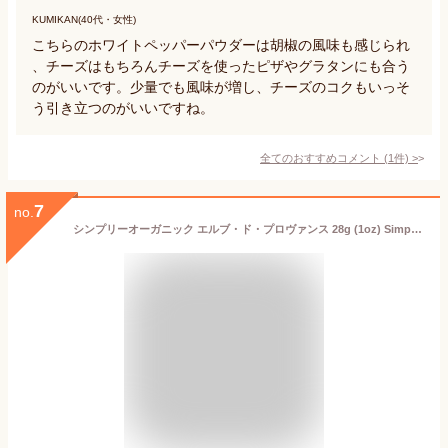
KUMIKAN(40代・女性)
こちらのホワイトペッパーパウダーは胡椒の風味も感じられ
、チーズはもちろんチーズを使ったピザやグラタンにも合う
のがいいです。少量でも風味が増し、チーズのコクもいっそ
う引き立つのがいいですね。
全てのおすすめコメント
(
1
件)
>
7
no.
シンプリーオーガニック エルブ・ド・プロヴァンス 28g (1oz) Simply Organic Herbes de Provence スパイス 調味料 ハーブ 8種類 有機 ハーブス ド プロヴァンス