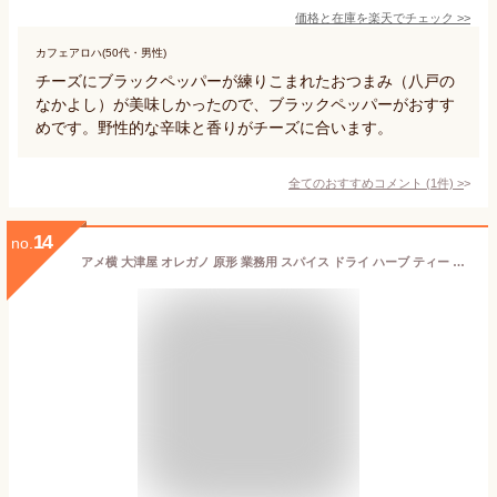
価格と在庫を
楽天
でチェック
>>
カフェアロハ(50代・男性)
チーズにブラックペッパーが練りこまれたおつまみ（八戸の
なかよし）が美味しかったので、ブラックペッパーがおすす
めです。野性的な辛味と香りがチーズに合います。
全てのおすすめコメント
(
1
件)
>
14
no.
アメ横 大津屋 オレガノ 原形 業務用 スパイス ドライ ハーブ ティー ポプリ 種 ホール カット oregano ハナハッカ 花薄荷 (50g) 約20杯分