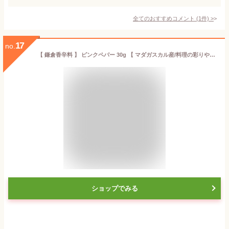
全てのおすすめコメント
(
1
件)
>
17
no.
【 鎌倉香辛料 】 ピンクペパー 30g 【 マダガスカル産/料理の彩りや味のアクセントにも 】 ピンクペッパー 胡椒 こしょう 粒胡椒 ペッパー コショウ 鎌倉てとら
ショップでみる