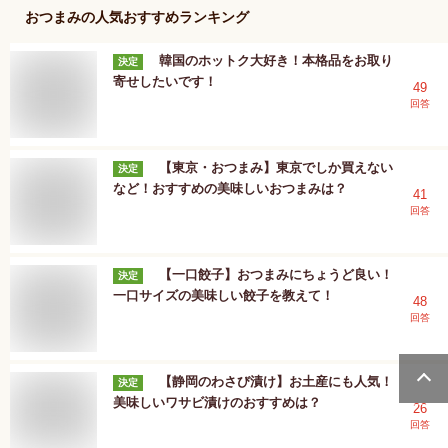
おつまみ
の人気おすすめランキング
韓国のホットク大好き！本格品をお取り
決定
寄せしたいです！
49
回答
【東京・おつまみ】東京でしか買えない
決定
など！おすすめの美味しいおつまみは？
41
回答
【一口餃子】おつまみにちょうど良い！
決定
一口サイズの美味しい餃子を教えて！
48
回答
【静岡のわさび漬け】お土産にも人気！
決定
美味しいワサビ漬けのおすすめは？
26
回答