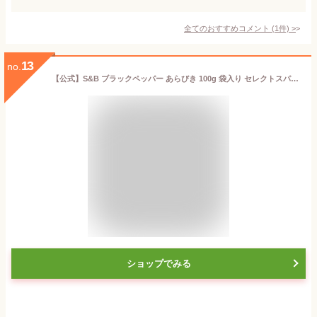
全てのおすすめコメント
(
1
件)
>
13
no.
【公式】S&B ブラックペッパー あらびき 100g 袋入り セレクトスパイス 業務用 エスビー食品 公式 スパイス ハーブ コショー こしょう 黒胡椒 黒コショー 黒コショウ sb SB 粗挽き SB食品
ショップでみる