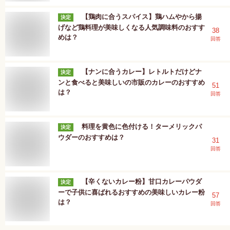
【鶏肉に合うスパイス】鶏ハムやから揚
決定
げなど鶏料理が美味しくなる人気調味料のおすす
38
めは？
回答
【ナンに合うカレー】レトルトだけどナ
決定
ンと食べると美味しいの市販のカレーのおすすめ
51
は？
回答
料理を黄色に色付ける！ターメリックパ
決定
ウダーのおすすめは？
31
回答
【辛くないカレー粉】甘口カレーパウダ
決定
ーで子供に喜ばれるおすすめの美味しいカレー粉
57
は？
回答