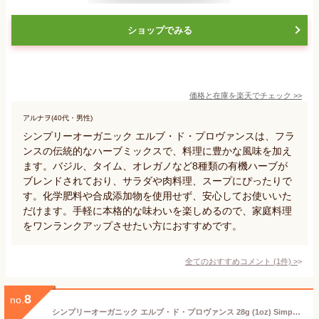
ショップでみる
価格と在庫を
楽天
でチェック
>>
アルナヲ(40代・男性)
シンプリーオーガニック エルブ・ド・プロヴァンスは、フラ
ンスの伝統的なハーブミックスで、料理に豊かな風味を加え
ます。バジル、タイム、オレガノなど8種類の有機ハーブが
ブレンドされており、サラダや肉料理、スープにぴったりで
す。化学肥料や合成添加物を使用せず、安心してお使いいた
だけます。手軽に本格的な味わいを楽しめるので、家庭料理
をワンランクアップさせたい方におすすめです。
全てのおすすめコメント
(
1
件)
>
8
no.
シンプリーオーガニック エルブ・ド・プロヴァンス 28g (1oz) Simply Organic Herbes de Provence スパイス 調味料 ハーブ 8種類 有機 ハーブス ド プロヴァンス