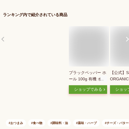
ランキング内で紹介されている商品
ブラックペッパー ホ
【公式】S
ール 100g 有機 オー
ORGANIC
ガニック【スリラン
機バジル 6
ショップでみる
ショッ
カ産 スパイス】【香
ビー食品 
辛料 黒胡椒 黒コシ
ビー食品 
ョウ】ブラックペパ
イス ハー
ー 有機JAS
コ メボウキ 
ーガニック
スビー S＆B
おつまみ
食べ物
調味料・油
薬味・ハーブ
チーズ・バター