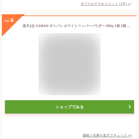
全てのおすすめコメント
(
1
件)
>
6
no.
楽天1位 GABAN ギャバン ホワイトペッパーパウダー 400g 1袋 2袋 ホワイトペッパー パウダー スパイス 辛味 香辛料 業務用 粒 胡椒 粒黒胡椒 袋 厳選使用 パスタ グラタン ピザ ステーキ ドレッシング フライドチキン マリネ 下味 ペッパー ホール ハーブ 一粒 コショウ
ショップでみる
価格と在庫を
楽天
でチェック
>>