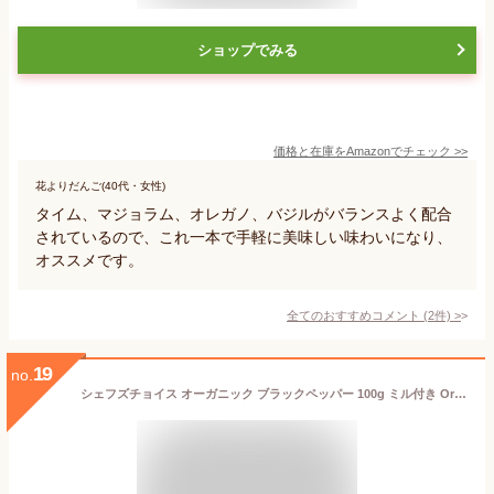
ショップでみる
価格と在庫を
Amazon
でチェック
>>
花よりだんご(40代・女性)
タイム、マジョラム、オレガノ、バジルがバランスよく配合
されているので、これ一本で手軽に美味しい味わいになり、
オススメです。
全てのおすすめコメント
(
2
件)
>
19
no.
シェフズチョイス オーガニック ブラックペッパー 100g ミル付き Organic Black Pepper 有機JAS Kosher認証 黒胡椒 黒コショウ コショウ 胡椒 有機黒胡椒 こしょう