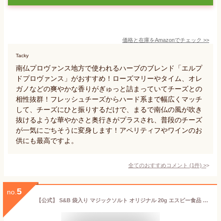
価格と在庫を
Amazon
でチェック
>>
Tacky
南仏プロヴァンス地方で使われるハーブのブレンド「エルプ
ドプロヴァンス」がおすすめ！ローズマリーやタイム、オレ
ガノなどの爽やかな香りがぎゅっと詰まっていてチーズとの
相性抜群！フレッシュチーズからハード系まで幅広くマッチ
して、チーズにひと振りするだけで、まるで南仏の風が吹き
抜けるような華やかさと奥行きがプラスされ、普段のチーズ
が一気にごちそうに変身します！アペリティフやワインのお
供にも最高ですよ。
全てのおすすめコメント
(
1
件)
>
5
no.
【公式】 S&B 袋入り マジックソルト オリジナル 20g エスビー食品 公式 保存に便利なファスナー付き スパイス ハーブ 調味料 三ツ星シェフ ダニエル・マルタン 監修 サラダ 卵料理 魚や肉 ソテー