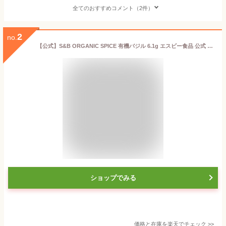
全てのおすすめコメント（2件）
2
no.
【公式】S&B ORGANIC SPICE 有機バジル 6.1g エスビー食品 公式 エスビー食品 公式 スパイス ハーブ バジリコ メボウキ basil オーガニック 有機 エスビー S＆B s&b sb SB
ショップでみる
価格と在庫を
楽天
でチェック
>>