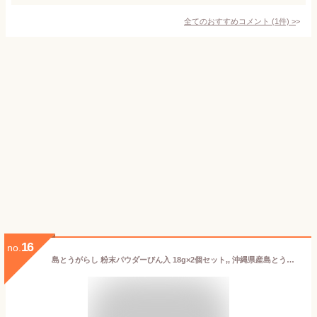
全てのおすすめコメント
(
1
件)
>
16
no.
島とうがらし 粉末パウダーびん入 18g×2個セット,, 沖縄県産島とうがらし使用 (コーレーグース）