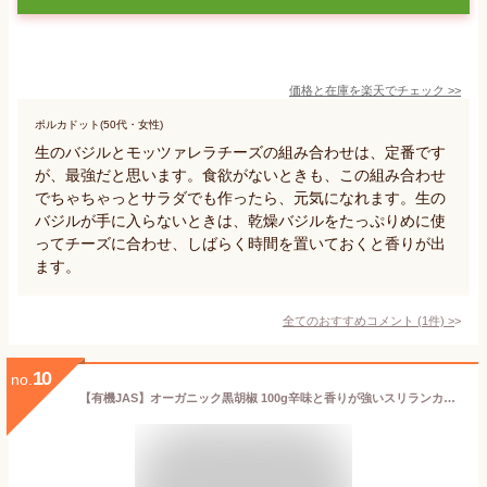
価格と在庫を
楽天
でチェック
>>
ポルカドット(50代・女性)
生のバジルとモッツァレラチーズの組み合わせは、定番です
が、最強だと思います。食欲がないときも、この組み合わせ
でちゃちゃっとサラダでも作ったら、元気になれます。生の
バジルが手に入らないときは、乾燥バジルをたっぷりめに使
ってチーズに合わせ、しばらく時間を置いておくと香りが出
ます。
全てのおすすめコメント
(
1
件)
>
10
no.
【有機JAS】オーガニック黒胡椒 100g辛味と香りが強いスリランカ産 黒こしょう ブラックペッパー コショウ (メール便可)