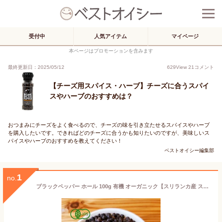
受付中
人気アイテム
マイページ
本ページはプロモーションを含みます
最終更新日：2025/05/12
629
View
21
コメント
【チーズ用スパイス・ハーブ】チーズに合うスパイ
スやハーブのおすすめは？
おつまみにチーズをよく食べるので、チーズの味を引き立たせるスパイスやハーブ
を購入したいです。できればどのチーズに合うかも知りたいのですが、美味しいス
パイスやハーブのおすすめを教えてください！
ベストオイシー編集部
1
no.
ブラックペッパー ホール 100g 有機 オーガニック【スリランカ産 スパイス】【香辛料 黒胡椒 黒コショウ】ブラックペパー 有機JAS