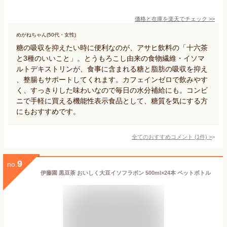
価格と在庫を
楽天
でチェック
>>
めがねちゃん(50代・女性)
糖の吸収を抑えたい時に便利なのが、アサヒ飲料の「十六茶
と3種のいいこと」。とうもろこし由来の食物繊維・イソマ
ルトデキストリンが、食事に含まれる糖と脂肪の吸収を抑え
、整腸もサポートしてくれます。カフェインゼロで飲みやす
く、すっきりした味わいなので毎日の水分補給にも。コンビ
ニで手軽に買える機能性表示食品として、糖質を気にする方
にもおすすめです。
全てのおすすめコメント
(
1
件)
>
9
no.
伊藤園 黒豆茶 おいしく大豆イソフラボン 500ml×24本 ペットボトル