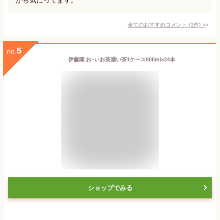
全てのおすすめコメント
(
1
件)
>
5
no.
伊藤園 お~いお茶濃い茶1ケース600ml×24本
ショップでみる