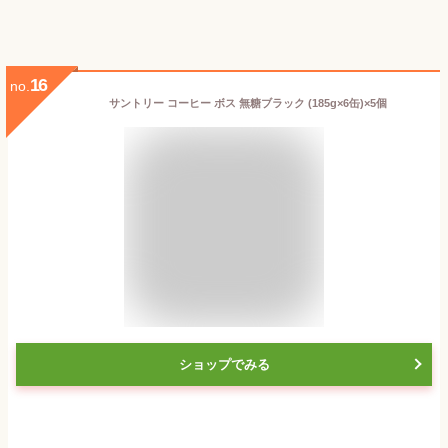
16
no.
サントリー コーヒー ボス 無糖ブラック (185g×6缶)×5個
ショップでみる