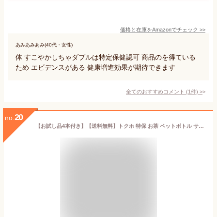
価格と在庫を
Amazon
でチェック
>>
あみあみあみ(40代・女性)
体 すこやかしちゃダブルは特定保健認可 商品のを得ている
ため エビデンスがある 健康増進効果が期待できます
全てのおすすめコメント
(
1
件)
>
20
no.
【お試し品4本付き】【送料無料】トクホ 特保 お茶 ペットボトル サントリー 特茶 伊右衛門 500ml×1ケース/20本+お試し品4本 計24本《004》『IAS』