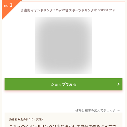
3
no.
介護食 イオンドリンク 3.2g×22包 スポーツドリンク味 000330 ファイン 粉末 スティック 水分補給 介護用品 低糖質ダイエット カロリーオフ 低カロリー 糖質制限 糖尿病 高血圧 スポーツドリンク スポドリ 砂糖 脂質 保存料 着色料 ゼロ 水分補給 運動 お風呂上がり ボトル
ショップでみる
価格と在庫を
楽天
でチェック
>>
あみあみあみ(40代・女性)
こちらのイオンドリンクは水に溶かして自分で作るタイプで