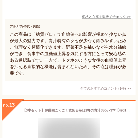
価格と在庫を
楽天
でチェック
>>
アルナヲ(40代・男性)
この商品は「糖質ゼロ」で血糖値への影響が極めて少ない点
が最大の魅力です。青汁特有のクセが少なく飲みやすいため
、無理なく習慣化できます。野菜不足を補いながら水分補給
ができ、食事中の血糖値上昇を気にする方にとって安心感の
ある選択肢です。一方で、トクホのような食後の血糖値上昇
を抑える直接的な機能は含まれないため、その点は理解が必
要です。
全てのおすすめコメント
(
1
件)
>
13
no.
【3本セット】伊藤園ごくごく飲める毎日1杯の青汁350g×3本【4901085634011】