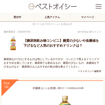
受付中
人気アイテム
マイページ
本ページはプロモーションを含みます
最終更新日：2026/07/03
4472
View
36
コメント
【糖尿病飲み物コンビニ】糖質の少ないや血糖値を
下げるなど人気のおすすめドリンクは？
糖尿病なので口にするものは気にしているのですが、コンビニで買えるドリンクで
おすすめを探しています。糖尿病でも飲めるもの、糖質の少ないもの、血糖値を下
げるものなど、糖尿病の人におすすめの飲み物を教えてください。
ベストオイシー編集部
Pick
Up
伊藤園 お~いお茶濃い茶1ケース600ml×24本