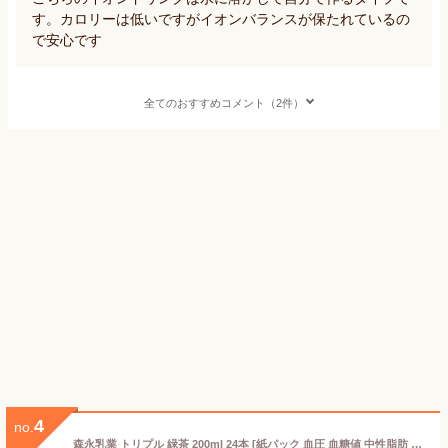
す。カロリーは低いですがイオンバランスが保たれているの
で安心です
全てのおすすめコメント（2件）
4
no.
森永乳業 トリプル 緑茶 200ml 24本 [紙パック 血圧 血糖値 中性脂肪 機能性表示食品 常温保存]