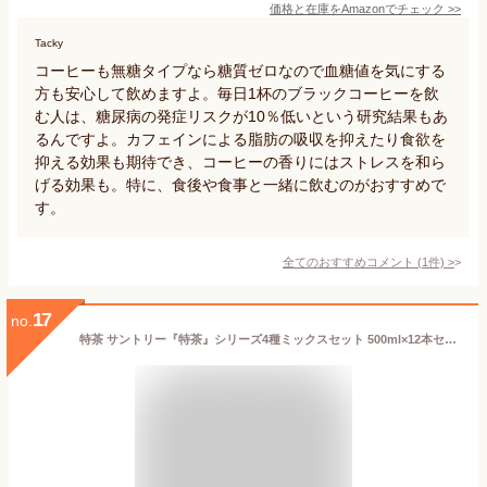
価格と在庫を
Amazon
でチェック
>>
Tacky
コーヒーも無糖タイプなら糖質ゼロなので血糖値を気にする
方も安心して飲めますよ。毎日1杯のブラックコーヒーを飲
む人は、糖尿病の発症リスクが10％低いという研究結果もあ
るんですよ。カフェインによる脂肪の吸収を抑えたり食欲を
抑える効果も期待でき、コーヒーの香りにはストレスを和ら
げる効果も。特に、食後や食事と一緒に飲むのがおすすめで
す。
全てのおすすめコメント
(
1
件)
>
17
no.
特茶 サントリー『特茶』シリーズ4種ミックスセット 500ml×12本セット ペット 特定保健用食品 特保 送料無料