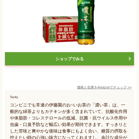
ショップでみる
価格と在庫を
Amazon
でチェック
>>
Tacky
コンビニでも常連の伊藤園のお~いお茶の「濃い茶」は、一
般的な緑茶よりもカテキンが多く含まれていて、抗酸化作用
や体脂肪・コレステロールの低減、抗菌・抗ウイルス作用や
虫歯・口臭予防など幅広い効果が期待できます。すっきりと
した苦味と爽やかな後味は食事にもよく合い、糖質の摂取を
控えたい時の心強い味方になってくれますし、余計な成分が