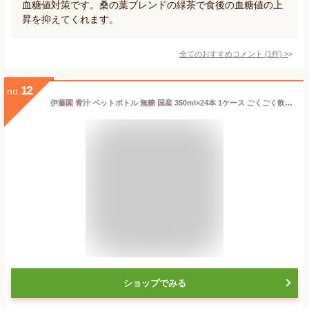
血糖値対策です。桑の葉ブレンドの緑茶で食後の血糖値の上
昇を抑えてくれます。
全てのおすすめコメント
(
1
件)
>
12
no.
伊藤園 青汁 ペットボトル 無糖 国産 350ml×24本 1ケース ごくごく飲める毎日一杯の青汁 糖質ゼロ ドリンク 贈り物 お中元 父の日
ショップでみる