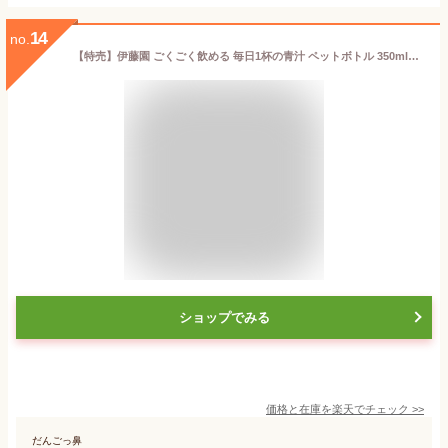
14
no.
【特売】伊藤園 ごくごく飲める 毎日1杯の青汁 ペットボトル 350ml×24本×1ケース (24本) 飲料【送料無料※一部地域は除く】糖質ゼロ カロリーゼロ 国産大麦若葉 ケール 抹茶 健康 青汁
ショップでみる
価格と在庫を
楽天
でチェック
>>
だんごっ鼻