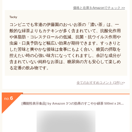
価格と在庫を
Amazon
でチェック
>>
Tacky
コンビニでも常連の伊藤園のお~いお茶の「濃い茶」は、一
般的な緑茶よりもカテキンが多く含まれていて、抗酸化作用
や体脂肪・コレステロールの低減、抗菌・抗ウイルス作用や
虫歯・口臭予防など幅広い効果が期待できます。すっきりと
した苦味と爽やかな後味は食事にもよく合い、糖質の摂取を
控えたい時の心強い味方になってくれますし、余計な成分が
含まれていない純粋なお茶は、糖尿病の方も安心して楽しめ
る定番の飲み物です。
全てのおすすめコメント
(
1
件)
>
6
no.
[機能性表示食品] by Amazon 3つの効果のすこやか緑茶 500ml x 24本 脂肪の吸収を抑える 血糖値の上昇を穏やかに おなかの調子を整える 国産茶葉100%使用