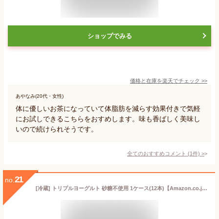
ショップでみる
価格と在庫を
楽天
でチェック
>>
あやなみ(20代・女性)
体に優しいお茶になっていて体脂肪を減らす効果付きで気軽
にお試しできるこちらをおすめします。味も香ばしく美味し
いので続けられそうです。
全てのおすすめコメント
(
1
件)
>
21
no.
[冷蔵] トリプルヨーグルト 砂糖不使用 1ケース(12本)【Amazon.co.jp限定】| 森永乳業 ドリンク ヨーグルト 機能性表示食品 糖や脂肪の吸収を抑える 血圧 血糖値 中性脂肪 難消化性デキストリン カゼイン ペプチド ※チルド商品・発送時賞味期限7日以上