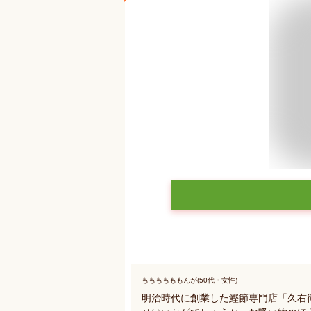
ももももももんが(50代・女性)
明治時代に創業した鰹節専門店「久右