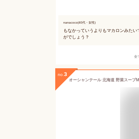
nanacoco(40代・女性)
もなかっていうよりもマカロンみたい
がでしょう？
全
3
no.