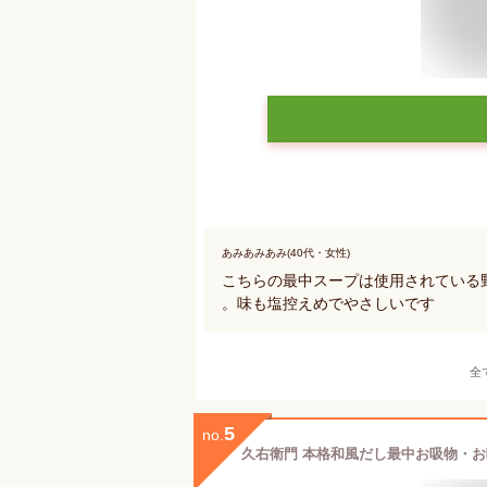
あみあみあみ(40代・女性)
こちらの最中スープは使用されている
。味も塩控えめでやさしいです
全
5
no.