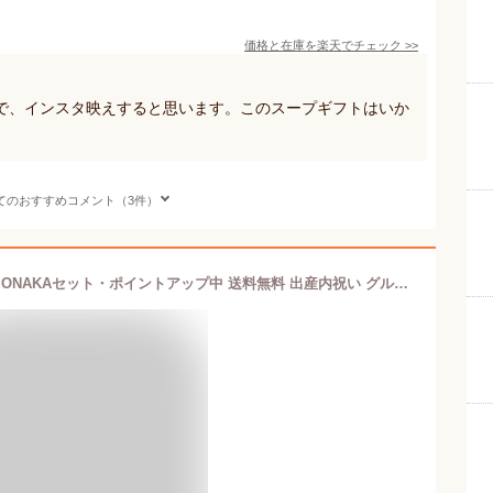
価格と在庫を
楽天
でチェック
>>
で、インスタ映えすると思います。このスープギフトはいか
てのおすすめコメント（3件）
オーシャンテール 北海道 野菜スープMONAKAセット・ポイントアップ中 送料無料 出産内祝い グルメ ギフトセット 結婚内祝い 入園 内祝い オシャレ スープセット 最中 入学祝い 初節句内祝い 七五三 快気祝い お返し 結婚祝い 新築内祝い 入学内祝い 美味しい 贈り物