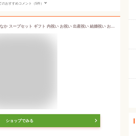
てのおすすめコメント（5件）
スープモナカ 12個入 最中 お吸い物 もなか スープセット ギフト 内祝い お祝い 出産祝い 結婚祝い お返し スープ モナカ 詰め合わせ 常温 スープギフト おしゃれ スープ詰め合わせセット プレゼント 食品 贈答品 贈り物 センスいい 香典返し 法事 引き出物 ご挨拶 手土産
ショップでみる