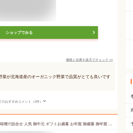
ショップでみる
価格と在庫を
楽天
でチェック
>>
野菜が北海道産のオーガニック野菜で品質がとても良いです
てのおすすめコメント（2件）
久右衛門 本格和風だし最中お吸物・お味噌汁詰合せ 人気 御中元 ギフトお歳暮 お年賀 御歳暮 御年賀 お中元 スープギフト ギフト 詰め合わせ セット 内祝・出産祝・誕生日・入園・御祝・ギフト・結婚祝 【挨拶・内祝】【父の日・母の日】