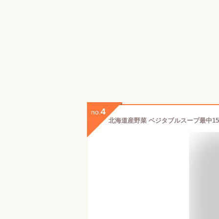
4
no.