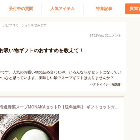
受付中の質問
人気アイテム
特集記事
質問
ージはプロモーションを含みます
1752
View
32
コメント
お吸い物ギフトのおすすめを教えて！
いです。人気のお吸い物の詰め合わせや、いろんな味がセットになってい
いいなと思っています。美味しい最中スープギフトはありませんか？
ベストオイシー編集部
OCEAN&TERRE オーシャンテール 北海道野菜スープMONAKAセットD【送料無料】 ギフトセット☆食べ物 最中 もなか 詰め合わせ 誕生日 出産内祝い 結婚内祝い 出産祝い 結婚祝い 引き出物 御祝 お返し 香典返し 快気祝い 御供 プレゼント 父の日 御中元 お中元