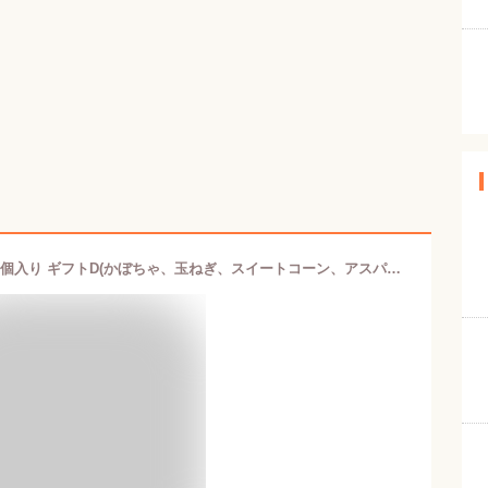
北海道産野菜 ベジタブルスープ最中15個入り ギフトD(かぼちゃ、玉ねぎ、スイートコーン、アスパラ、男爵いも各3個)