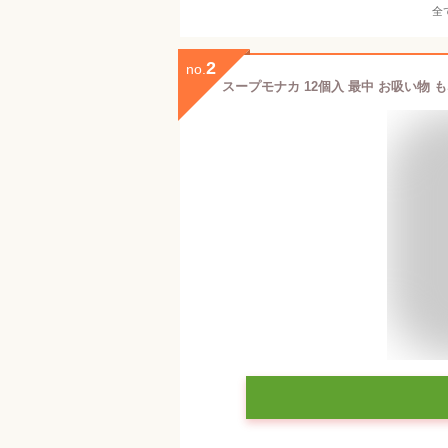
全
2
no.