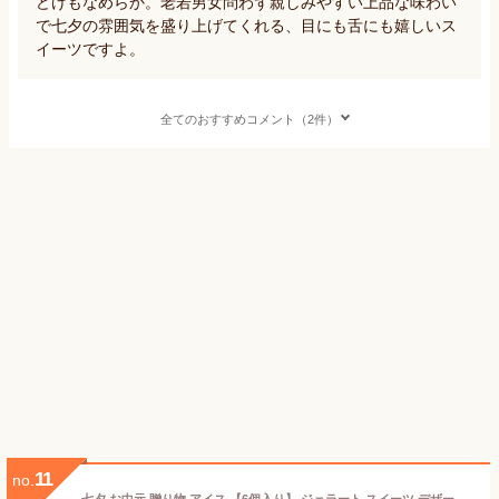
どけもなめらか。老若男女問わず親しみやすい上品な味わい
で七夕の雰囲気を盛り上げてくれる、目にも舌にも嬉しいス
イーツですよ。
全てのおすすめコメント（2件）
11
no.
七夕 お中元 贈り物 アイス 【6個入り】 ジェラート スイーツ デザート ギフト 贈り物 詰合せ 内祝い プレゼント 人気 お礼 お返し 母の日 子供の日 お土産 いちご チョコ フルーツ 抹茶 マンゴー ヨーグルト ブルーベリー 旬 チョコミント ピスタチオ