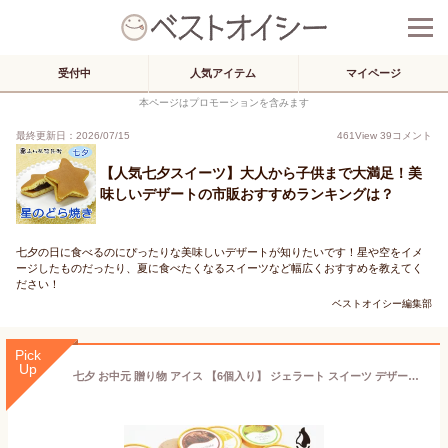
受付中
人気アイテム
マイページ
本ページはプロモーションを含みます
最終更新日：2026/07/15
461
View
39
コメント
【人気七夕スイーツ】大人から子供まで大満足！美
味しいデザートの市販おすすめランキングは？
七夕の日に食べるのにぴったりな美味しいデザートが知りたいです！星や空をイメ
ージしたものだったり、夏に食べたくなるスイーツなど幅広くおすすめを教えてく
ださい！
ベストオイシー編集部
Pick
Up
七夕 お中元 贈り物 アイス 【6個入り】 ジェラート スイーツ デザート ギフト 贈り物 詰合せ 内祝い プレゼント 人気 お礼 お返し 母の日 子供の日 お土産 いちご チョコ フルーツ 抹茶 マンゴー ヨーグルト ブルーベリー 旬 チョコミント ピスタチオ