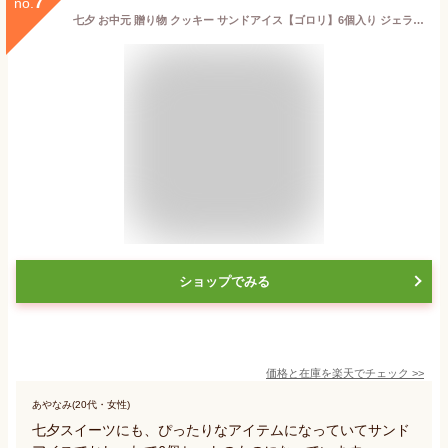
7
no.
七夕 お中元 贈り物 クッキー サンドアイス【ゴロリ】6個入り ジェラート クッキーサンドジェラート スイーツ デザート ギフト 贈り物 詰合せ 内祝い プレゼント おしゃれ ホワイトデー ランキング 人気 お返し お中元 暑中見舞い 残暑見舞い アイス
ショップでみる
価格と在庫を
楽天
でチェック
>>
あやなみ(20代・女性)
七夕スイーツにも、ぴったりなアイテムになっていてサンド