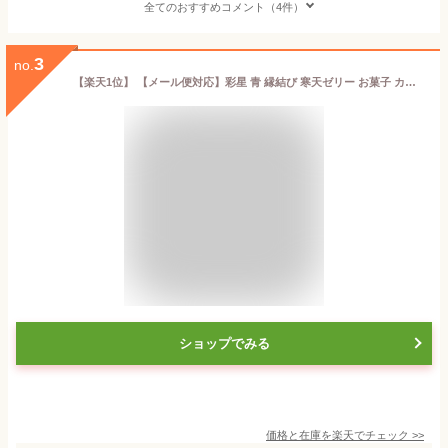
全てのおすすめコメント（4件）
3
no.
【楽天1位】 【メール便対応】彩星 青 縁結び 寒天ゼリー お菓子 カラフル きれい 宝石 星 ASMR 咀嚼音 小さいゼリー 七夕 ラムネ メロン 苺 りんご 贈り物 プチギフト プレゼント メッセージカード カード いづも寒天工房 ギフト 子供会 インスタ映え 推し
ショップでみる
価格と在庫を
楽天
でチェック
>>