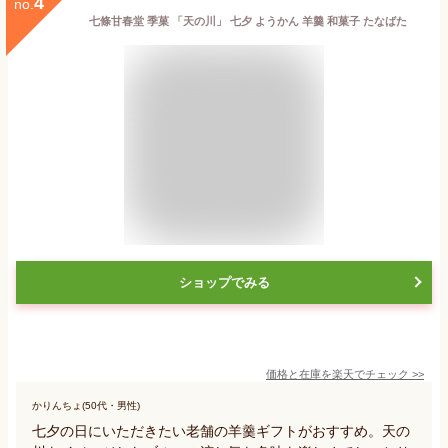
4
no.
七條甘春堂 季菓 「天の川」 七夕 ようかん 羊羹 和菓子 たなばた
ショップでみる
価格と在庫を
楽天
でチェック
>>
かりんちょ(50代・男性)
七夕の日にいただきたい老舗の羊羹ギフトがおすすめ。天の