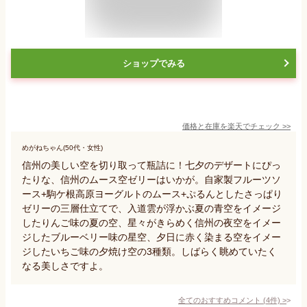
ショップでみる
価格と在庫を
楽天
でチェック
>>
めがねちゃん(50代・女性)
信州の美しい空を切り取って瓶詰に！七夕のデザートにぴっ
たりな、信州のムース空ゼリーはいかが。自家製フルーツソ
ース+駒ケ根高原ヨーグルトのムース+ぷるんとしたさっぱり
ゼリーの三層仕立てで、入道雲が浮かぶ夏の青空をイメージ
したりんご味の夏の空、星々がきらめく信州の夜空をイメー
ジしたブルーベリー味の星空、夕日に赤く染まる空をイメー
ジしたいちご味の夕焼け空の3種類。しばらく眺めていたく
なる美しさですよ。
全てのおすすめコメント
(
4
件)
>