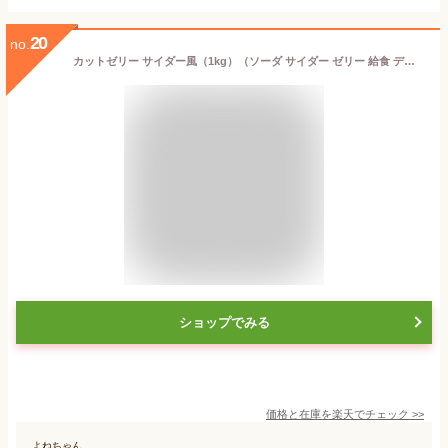
20
no.
カットゼリー サイダー風（1kg）（ソーダ サイダー ゼリー 給食 デザート スイーツ お菓子 おやつ パーティー 学校 幼稚園 保育園 誕生日会 行事食 ）
ショップでみる
価格と在庫を
楽天
でチェック
>>
よねちゃん