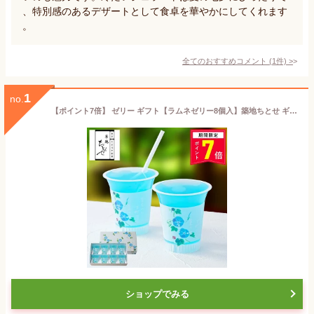
、特別感のあるデザートとして食卓を華やかにしてくれます
。
全てのおすすめコメント
(
1
件)
>
1
no.
【ポイント7倍】 ゼリー ギフト【ラムネゼリー8個入】築地ちとせ ギフト 個包装 スイーツ ゼリー 洋菓子 プレゼント 内祝い お返し お祝い 出産祝い 結婚 お礼 職場 退職 菓子折り ご挨拶 東京 お土産 手土産 おしゃれ のし 熨斗 お供え お中元 夏ギフト 暑中見舞い
ショップでみる