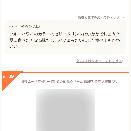
価格と在庫を
楽天
でチェック
>>
nanacoco(40代・女性)
ブルーハワイのカラーのゼリードリンクはいかがでしょう？
夏に食べたくなる味だし、パフェみたいにした食べてもかわ
いい
全てのおすすめコメント
(
3
件)
>
19
no.
濃厚ムース空ゼリー3種 父の日 生クリーム 信州空 星空 大容量 プレゼント ヨーグルト ムース 手作り直送贈答 苺 ブルーベリー りんご ギフト 手土産 映え 綺麗 ゼリー 山山 お買い物マラソン 喜ぶ 入学 父の日 お中元 七夕 夏