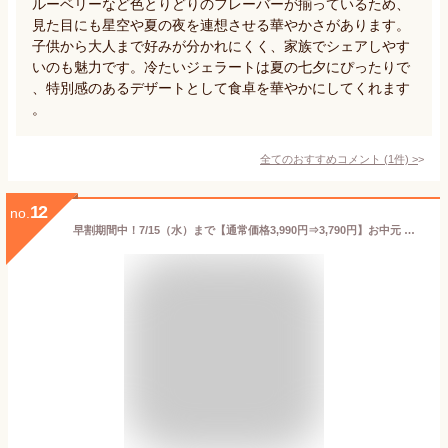
ルーベリーなど色とりどりのフレーバーが揃っているため、
見た目にも星空や夏の夜を連想させる華やかさがあります。
子供から大人まで好みが分かれにくく、家族でシェアしやす
いのも魅力です。冷たいジェラートは夏の七夕にぴったりで
、特別感のあるデザートとして食卓を華やかにしてくれます
。
全てのおすすめコメント
(
1
件)
>
12
no.
早割期間中！7/15（水）まで【通常価格3,990円⇒3,790円】お中元 ＜京都 養老軒＞ゆらり金魚の涼風ゼリー 御中元 夏ギフト ギフト 贈答 送料込み 送料込み ギフト プレゼント 贈答 お取り寄せ お土産 (レビュー記入で300円OFFクーポン配布中)