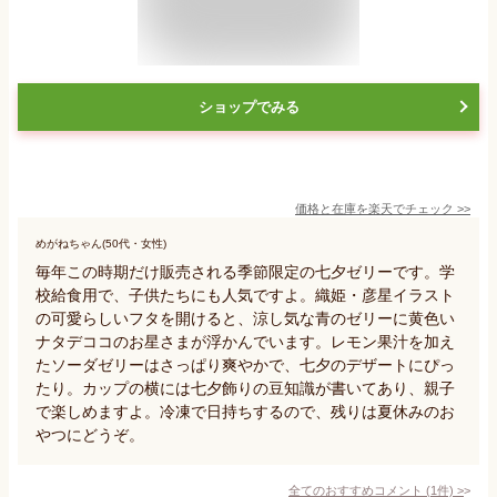
ショップでみる
価格と在庫を
楽天
でチェック
>>
めがねちゃん(50代・女性)
毎年この時期だけ販売される季節限定の七夕ゼリーです。学
校給食用で、子供たちにも人気ですよ。織姫・彦星イラスト
の可愛らしいフタを開けると、涼し気な青のゼリーに黄色い
ナタデココのお星さまが浮かんでいます。レモン果汁を加え
たソーダゼリーはさっぱり爽やかで、七夕のデザートにぴっ
たり。カップの横には七夕飾りの豆知識が書いてあり、親子
で楽しめますよ。冷凍で日持ちするので、残りは夏休みのお
やつにどうぞ。
全てのおすすめコメント
(
1
件)
>