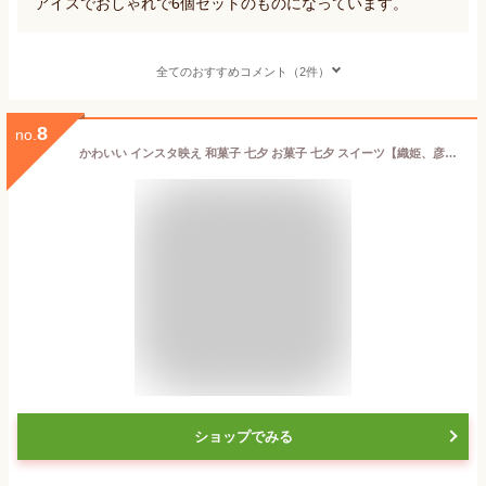
アイスでおしゃれで6個セットのものになっています。
全てのおすすめコメント（2件）
8
no.
かわいい インスタ映え 和菓子 七夕 お菓子 七夕 スイーツ【織姫、彦星6個】 御中元 和菓子 送料無料 お中元 コロナ応援 お菓子 お中元 ギフト お中元 高級 お中元 生菓子 詰め合わせ 練り切り コロナ支援 癒し和菓子
ショップでみる