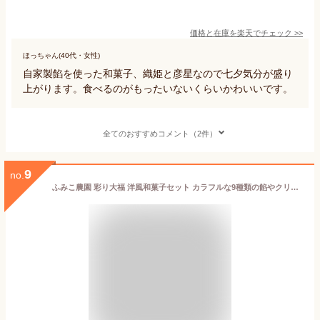
価格と在庫を
楽天
でチェック
>>
ほっちゃん(40代・女性)
自家製餡を使った和菓子、織姫と彦星なので七夕気分が盛り
上がります。食べるのがもったいないくらいかわいいです。
全てのおすすめコメント（2件）
9
no.
ふみこ農園 彩り大福 洋風和菓子セット カラフルな9種類の餡やクリームで彩った お洒落なスイーツ 賞味期限 冷凍180日（解凍後1日間）(通常)