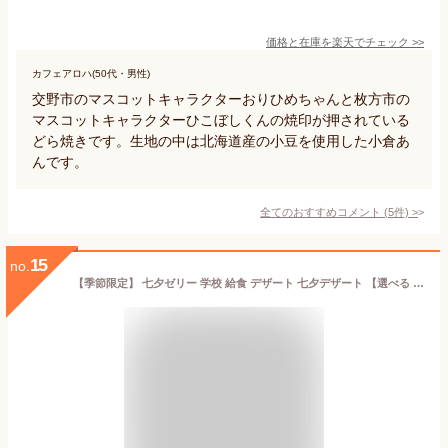
価格と在庫を
楽天
でチェック
>>
カフェアロハ(50代・男性)
交野市のマスコットキャラクターおりひめちゃんと枚方市の
マスコットキャラクターひこぼしくんの焼印が押されている
どら焼きです。生地の中は北海道産の小豆を使用した小倉あ
んです。
全てのおすすめコメント
(
5
件)
>
15
no.
【季節限定】 七夕ゼリー 学校 給食 デザート 七夕デザート 【選べる 星のソーダゼリー 35g または 天の川ゼリー 44g 】1箱40ヶ入 紙スプーン個数分付 ／ まとめ買い 冷凍 バラ詰め 業務用 七夕 たなばた 行事食 行事メニュー お取り寄せ