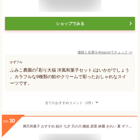
ショップでみる
価格と在庫を
Amazon
でチェック
>>
かずフル
ふみこ農園の｢彩り大福 洋風和菓子セット｣はいかがでしょう
。カラフルな9種類の餡やクリームで彩ったおしゃれなスイ
ーツです。
全てのおすすめコメント（2件）
10
no.
満天和菓子 おすすめ 紹介 七夕 天の川 織姫 彦星 綺麗 きれい 夏 ギフト 贈り物 映え おしゃれ お菓子 スイーツ 羊羹 ようかん お中元 スイーツ のし 高級 宇宙