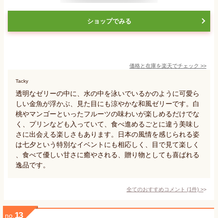
ショップでみる
価格と在庫を
楽天
でチェック
>>
Tacky
透明なゼリーの中に、水の中を泳いでいるかのように可愛ら
しい金魚が浮かぶ、見た目にも涼やかな和風ゼリーです。白
桃やマンゴーといったフルーツの味わいが楽しめるだけでな
く、プリンなども入っていて、食べ進めるごとに違う美味し
さに出会える楽しさもあります。日本の風情を感じられる姿
は七夕という特別なイベントにも相応しく、目で見て楽しく
、食べて優しい甘さに癒やされる、贈り物としても喜ばれる
逸品です。
全てのおすすめコメント
(
1
件)
>
13
no.