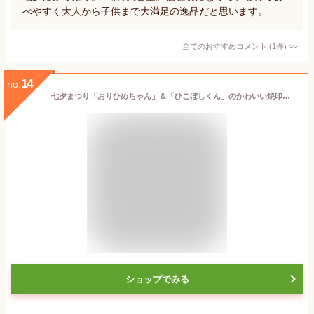
べやすく大人から子供まで大満足の逸品だと思います。
全てのおすすめコメント
(
1
件)
>
14
no.
七夕まつり「おりひめちゃん」＆「ひこぼしくん」のかわいい焼印入りどら焼き『暁』小倉あん 老舗 天の川 織姫 彦星 七夕伝説 たなばた 7月7日 和菓子 お菓子 おかし 個包装 プチギフト 可愛い 祖父母 孫 子供 子供会 老人ホーム 景品 販促
ショップでみる