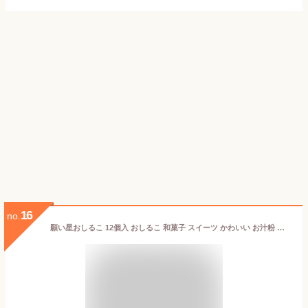
16
no.
願い星おしるこ 12個入 おしるこ 和菓子 スイーツ かわいい お汁粉 簡単 デザート おやつ しるこ あずき