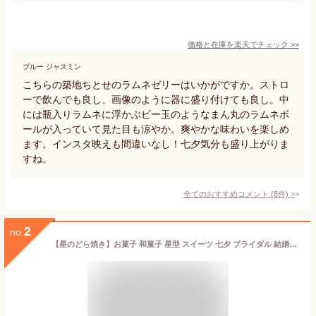
価格と在庫を
楽天
でチェック
>>
ブルー ジャスミン
こちらの築地ちとせのラムネゼリーはいかがですか。ストロ
ーで飲んでも良し、画像のように器に盛り付けても良し。中
には瓶入りラムネに浮かぶビー玉のようなまん丸のラムネボ
ールが入っていて見た目も涼やか。爽やかな味わいを楽しめ
ます。インスタ映えも間違いなし！七夕気分も盛り上がりま
すね。
全てのおすすめコメント
(
8
件)
>
2
no.
【星のどら焼き】お菓子 和菓子 星型 スイーツ 七夕 ブライダル 結婚式 パーティー お祝い ギフト 贈り物 寿 ウエディング ご挨拶 かわいい 誕生日 ラッピング お土産 引菓子 プレゼント イベント サプライズ クリスマス ハロウィン 贈答品