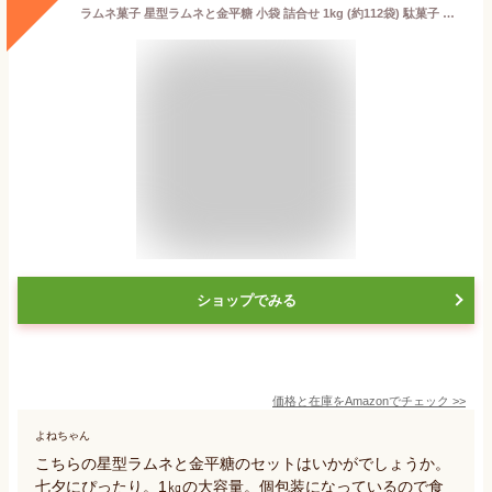
ラムネ菓子 星型ラムネと金平糖 小袋 詰合せ 1kg (約112袋) 駄菓子 ツインクルスター お菓子 こんぺいとう 個包装 業務用 大容量 gracibo
ショップでみる
価格と在庫を
Amazon
でチェック
>>
よねちゃん
こちらの星型ラムネと金平糖のセットはいかがでしょうか。
七夕にぴったり。1㎏の大容量。個包装になっているので食