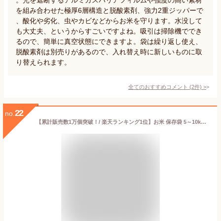
を組み合わせた極厚6層構造と脱酸素剤、強力2重ジッパーで
、酸化や劣化、虫やカビなどからお米を守ります。水没して
も大丈夫、というからすごいですよね。吸引は掃除機ででき
るので、簡単に真空状態にできますよ。袋は繰り返し使え、
脱酸素剤は別売りがあるので、入れ替え時に新しいものに取
り替えられます。
全てのおすすめコメント
(
2
件)
>
22
no.
【累計販売数1万個突破！/ 楽天ランキング1位】お米 保存袋 5～10kg袋用 2枚入 極厚 米ガードミニ 脱酸素剤付属 真空パック 無酸素 アルミ製 長期保存 酸化防止 防虫 防カビ 光遮断 白米 玄米 長持ち 密閉袋 米保存袋 長期保存袋 鮮度保持袋 真空 光遮断 虫除け 備蓄