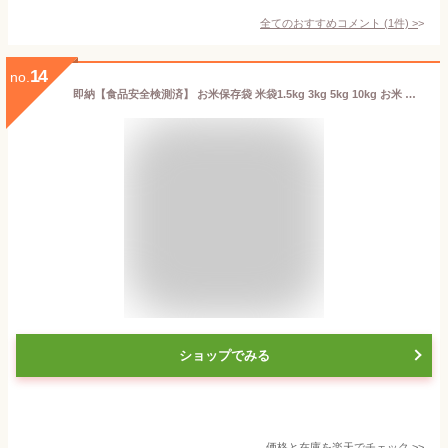
全てのおすすめコメント
(
1
件)
>
14
no.
即納【食品安全検測済】 お米保存袋 米袋1.5kg 3kg 5kg 10kg お米 保存容器 アルミ袋 特大 遮光袋 食品保存容器 米保存袋 防湿袋 アルミ保存袋 チャック付き アルミ包装 長期保存 鮮度維持 カビ防止 臭い防止 自宅用米袋 省スペース スリム冷蔵庫 便利グッズ
ショップでみる
価格と在庫を
楽天
でチェック
>>