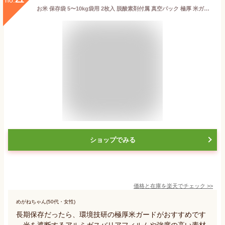
お米 保存袋 5〜10kg袋用 2枚入 脱酸素剤付属 真空パック 極厚 米ガードミニ 無酸素 アルミ製 長期保存 酸化防止 防虫 防カビ 光遮断 白米 玄米 長持ち 密閉袋 米保存袋 長期保存袋 鮮度保持袋 真空 光遮断 虫除け 環境技研
ショップでみる
価格と在庫を
楽天
でチェック
>>
めがねちゃん(50代・女性)
長期保存だったら、環境技研の極厚米ガードがおすすめです
。光を遮断するアルミガスバリアフィルムや強度の高い素材