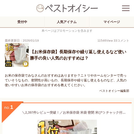
受付中
人気アイテム
マイページ
本ページはプロモーションを含みます
最終更新日：2026/01/19
11546
View
33
コメント
【お米保存袋】長期保存や繰り返し使えるなど使い
勝手の良い人気のおすすめは？
お米の保存袋でみなさんのおすすめはありますか？ニトリやホームセンターで売っ
ていそうなもの、密閉性が高いもの、長期保存や繰り返し使えるものなど、人気の
使いやすいお米の保存袋のおすすめを教えてください。
ベストオイシー編集部
1
no.
＼2,397件レビュー突破！／お米保存袋 米袋 密閉 米びつ チャック付き お米 保存容器 アルミ袋 ライスストッカー ライスボックス 米櫃 ジッパー付き 遮光 おしゃれ スリム 冷蔵庫 野菜室 鮮度 炊飯 食品 コンパクト キッチン 便利グッズ 雑穀米 洗える AA 245-K166-N01