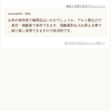
価格と在庫を
楽天
でチェック
>>
Toshimi(60代・男性)
お米の保存袋で極厚品はいかがでしょうか。アルミ製なので
、真空・無酸素で保存できます。脱酸素剤を入れ替える事で
、繰り返し使用できますので経済的です。
全てのおすすめコメント
(
1
件)
>