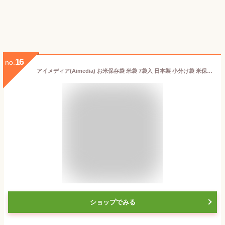
16
no.
アイメディア(Aimedia) お米保存袋 米袋 7袋入 日本製 小分け袋 米保存ケース チャック付き 保存容器 冷蔵庫保存 米びつ 密閉 お米の小分け保存袋
ショップでみる