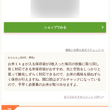
ショップでみる
価格と在庫を
楽天
でチェック
>>
かりんちょ(50代・男性)
お米１ｋｇが入る保存袋が2枚入った毎日の炊飯に取り回し
良く対応できる米保存袋がおすすめ。光と空気をしっかりと
遮って酸化しずらく対応できるので、お米の風味を損ねずら
く保存が行えますね。開口部はダブルチャックになっている
ので、手早く必要量のお米が取り出せますよ。
全てのおすすめコメント
(
1
件)
>
21
no.