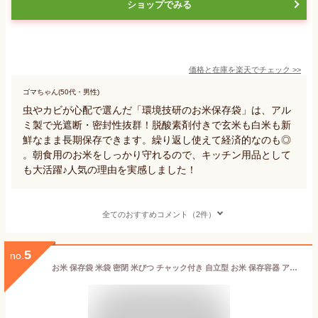
ショップでみる
価格と在庫を
楽天
でチェック
>>
ゴマちゃん(50代・男性)
虫やカビが心配で選んだ「環境技研のお米保存袋」は、アル
ミ製で光遮断・密封性抜群！脱酸素剤付きで玄米も白米も新
鮮なまま長期保存できます。繰り返し使えて経済的なのも◎
。朝食用のお米をしっかり守れるので、キッチン用品として
も大活躍♪人気の理由を実感しました！
全てのおすすめコメント（2件）
5
no.
お米 保存袋 米袋 密閉 米びつ チャック付き 自立型 お米 保存容器 アルミ袋 ライスストッカー ライスボックス 米櫃 ジッパー付き 商品ラベル付き 遮光 おしゃれ スリム 冷蔵庫 野菜室 鮮度 食品 コンパクト キッチン 便利グッズ 雑穀米 洗える 長持ち