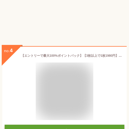
4
no.
【エントリーで最大100%ポイントバック】【3枚以上で1枚1980円】 お米 保存袋 5kg〜30kg袋用 脱酸素剤付属 真空パック 極厚 米ガード 無酸素 アルミ製 長期保存 酸化防止 防虫 防カビ 光遮断 30キロ 白米 玄米 備蓄米 長持ち 米保存袋 長期保存袋 真空 虫除け 環境技研