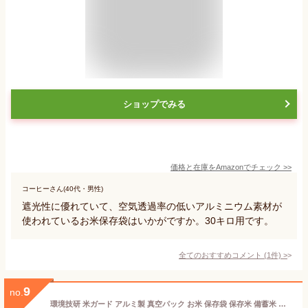
ショップでみる
価格と在庫を
Amazon
でチェック
>>
コーヒーさん(40代・男性)
遮光性に優れていて、空気透過率の低いアルミニウム素材が
使われているお米保存袋はいかがですか。30キロ用です。
全てのおすすめコメント
(
1
件)
>
9
no.
環境技研 米ガード アルミ製 真空パック お米 保存袋 保存米 備蓄米 脱酸素剤 10kg 30kg 極厚 真空 無酸素 防虫 防カビ 酸化防止 水分量安定 光遮断 遮光