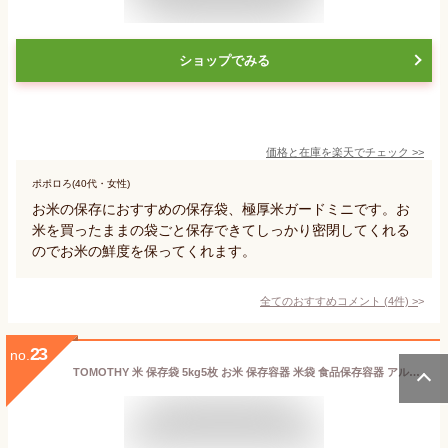
ショップでみる
価格と在庫を
楽天
でチェック
>>
ポポロろ(40代・女性)
お米の保存におすすめの保存袋、極厚米ガードミニです。お
米を買ったままの袋ごと保存できてしっかり密閉してくれる
のでお米の鮮度を保ってくれます。
全てのおすすめコメント
(
4
件)
>
23
no.
TOMOTHY 米 保存袋 5kg5枚 お米 保存容器 米袋 食品保存容器 アルミ袋 特大 チャック付き 食品衛生法適合品 遮光袋 30×42cm 5枚