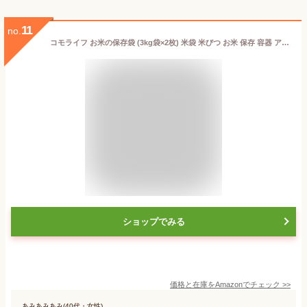
11
no.
コモライフ お米の保存袋 (3kg袋×2枚) 米袋 米びつ お米 保存 容器 アルミ 袋 特許製法 酸化防止 逆止弁 日本製
ショップでみる
価格と在庫を
Amazon
でチェック
>>
あみあみあみ(40代・女性)