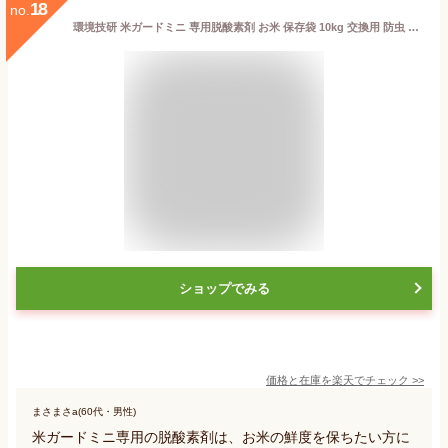
18
no.
環境技研 米ガードミニ 専用脱酸素剤 お米 保存袋 10kg 交換用 防虫 防カビ 4個組
ショップでみる
価格と在庫を
楽天
でチェック
>>
まさまさa(60代・男性)
米ガードミニ専用の脱酸素剤は、お米の鮮度を保ちたい方に