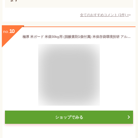
全てのおすすめコメント
(
1
件)
>
10
no.
極厚 米ガード 米袋30kg用 (脱酸素剤1個付属) 米保存袋環境技研 アルミ製 玄米保管 真空パック
ショップでみる