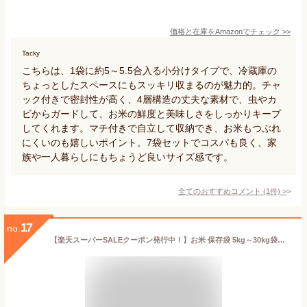
価格と在庫を
Amazon
でチェック
>>
Tacky
こちらは、1袋に約5～5.5合入る小分けタイプで、冷蔵庫の
ちょっとしたスペースにもスッキリ収まるのが魅力的。チャ
ック付きで密封性が高く、4層構造の丈夫な素材で、虫やカ
ビからガードして、お米の鮮度と美味しさをしっかりキープ
してくれます。マチ付きで自立して収納でき、お米もつぶれ
にくいのも嬉しいポイント。7袋セットでコスパも良く、家
族や一人暮らしにもちょうど良いサイズ感です。
全てのおすすめコメント
(
1
件)
>
17
no.
【楽天スーパーSALEクーポン発行中！】お米 保存袋 5kg～30kg袋用 1枚 脱酸素剤付属 真空パック 極厚 米ガード 無酸素 アルミ製 長期保存 酸化防止 防虫 防カビ 光遮断 白米 玄米 長持ち 密閉袋 米保存袋 長期保存袋 鮮度保持袋 真空 光遮断 虫除け 環境技研 贈答にも