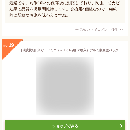
最適です。お米10kgの保存袋に対応しており、防虫・防カビ
効果で品質を長期間維持します。交換用4個組なので、継続
的に新鮮なお米を味わえますね。
全てのおすすめコメント
(
1
件)
>
19
no.
[環境技研] 米ガードミニ（～１０kg用 ２枚入）アルミ製真空パックお米保存袋 長期保存 備蓄
ショップでみる