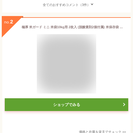
全てのおすすめコメント（3件）
2
no.
極厚 米ガード ミニ 米袋10kg用 2枚入 (脱酸素剤2個付属) 米保存袋 環境技研 アルミ製 玄米保管 真空パック
ショップでみる
価格と在庫を
楽天
でチェック
>>