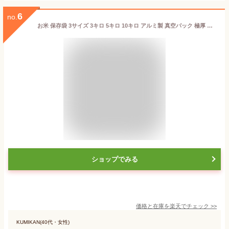
6
no.
お米 保存袋 3サイズ 3キロ 5キロ 10キロ アルミ製 真空パック 極厚 無酸素 防虫 防カビ 酸化防止 光遮断 密閉袋 鮮度保持袋 長期保存袋 お米保存袋 米袋 密閉 米びつ チャック付き 保存容器 ライスストッカー 米櫃 遮光 スリム 冷蔵庫 野菜室 鮮度 食品 コンパクト 備蓄
ショップでみる
価格と在庫を
楽天
でチェック
>>
KUMIKAN(40代・女性)