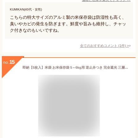
KUMIKAN(40代・女性)
こちらの特大サイズのアルミ製の米保存袋は防湿性も高く、
臭いやカビの発生を防ぎます。鮮度や旨みも維持し、チャッ
ク付きなのもいいですね。
全てのおすすめコメント
(
1
件)
>
15
no.
即納【5枚入】米袋 お米保存袋 5～6kg用 逆止弁つき 完全遮光 三層構造 純アルミ製 密閉 米びつ 真空パック お米 保存袋 アルミ袋 極厚 無酸素 防虫 防カビ 酸化防止 光遮断 長期保存 スリム 冷蔵庫 野菜 白米 玄米 長持ち 密閉袋 米保存袋 長期保存袋 真空 虫除け