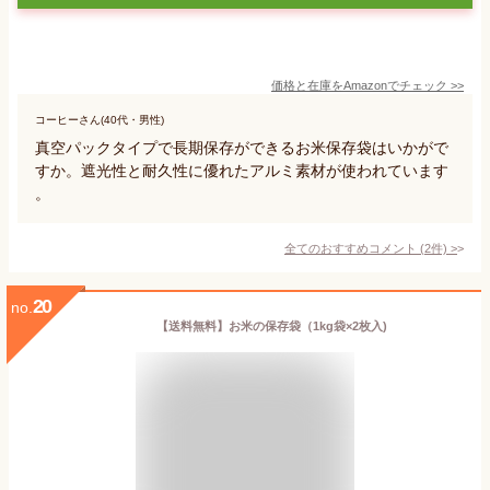
価格と在庫を
Amazon
でチェック
>>
コーヒーさん(40代・男性)
真空パックタイプで長期保存ができるお米保存袋はいかがで
すか。遮光性と耐久性に優れたアルミ素材が使われています
。
全てのおすすめコメント
(
2
件)
>
20
no.
【送料無料】お米の保存袋（1kg袋×2枚入)