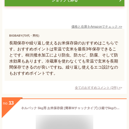
ショップでみる
価格と在庫を
Amazon
でチェック
>>
BIGBABY(70代・男性)
長期保存や繰り返し使えるお米保存袋のおすすめはこちらで
す。おすすめポイントは常温で玄米を最長3年保存できるこ
とです。柿渋撥水加工により防虫、防カビ、防腐、そして防
水効果もあります。冷蔵庫を使わなくても常温で玄米を長期
間保存できるのが良いですね。繰り返し使えるエコ設計なの
もおすすめポイントです。
全てのおすすめコメント
(
2
件)
>
13
no.
ネルパック 5kg用 お米保存袋 [簡単Wチャックタイプ] (1箱で5kgの保存袋を3個作成できます) - 一色本店