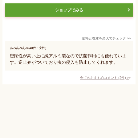
ショップでみる
価格と在庫を
楽天
でチェック
>>
あみあみあみ(40代・女性)
密閉性が高い上に純アルミ製なので抗菌作用にも優れていま
す。逆止弁がついており虫の侵入も防止してくれます。
全てのおすすめコメント
(
2
件)
>