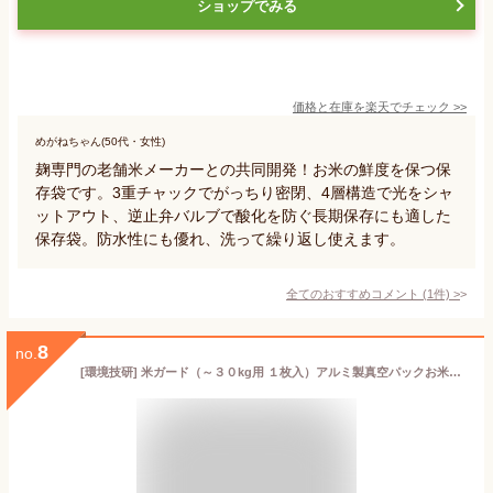
ショップでみる
価格と在庫を
楽天
でチェック
>>
めがねちゃん(50代・女性)
麹専門の老舗米メーカーとの共同開発！お米の鮮度を保つ保
存袋です。3重チャックでがっちり密閉、4層構造で光をシャ
ットアウト、逆止弁バルブで酸化を防ぐ長期保存にも適した
保存袋。防水性にも優れ、洗って繰り返し使えます。
全てのおすすめコメント
(
1
件)
>
8
no.
[環境技研] 米ガード（～３０kg用 １枚入）アルミ製真空パックお米保存袋 長期保管 備蓄 コメガード