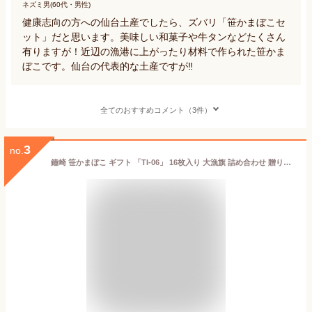
ネズミ男(60代・男性)
健康志向の方への仙台土産でしたら、ズバリ「笹かまぼこセ
ット」だと思います。美味しい和菓子や牛タンなどたくさん
有りますが！近辺の漁港に上がったり材料で作られた笹かま
ぼこです。仙台の代表的な土産ですが‼️
全てのおすすめコメント（3件）
3
no.
鐘崎 笹かまぼこ ギフト 「TI-06」 16枚入り 大漁旗 詰め合わせ 贈り物 お礼 仙台 お土産 個包装 お返し お祝い 内祝い ご挨拶 感謝 プレゼント 女性 男性 帰省 高級 魚 天然塩 慶事 弔事 甘くない バレンタイン