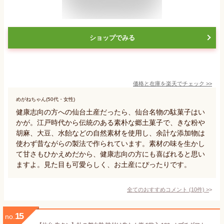
ショップでみる
価格と在庫を
楽天
でチェック
>>
めがねちゃん(50代・女性)
健康志向の方への仙台土産だったら、仙台名物の駄菓子はい
かが。江戸時代から伝統のある素朴な郷土菓子で、きな粉や
胡麻、大豆、水飴などの自然素材を使用し、余計な添加物は
使わず昔ながらの製法で作られています。素材の味を生かし
て甘さもひかえめだから、健康志向の方にも喜ばれると思い
ますよ。見た目も可愛らしく、お土産にぴったりです。
全てのおすすめコメント
(
10
件)
>
15
no.