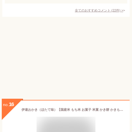
全てのおすすめコメント
(
22
件)
>
16
no.
伊達おかき（ほたて味）【国産米 もち米 お菓子 米菓 かき餅 かきもち お礼 お返し ご挨拶 詰め合わせ 詰合わせ プレゼント 贈答 贈り物 お土産 お取り寄せ 仙台 手土産 プチギフト 退職 新生活】