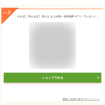
2
no.
かまぼこ 笹かまぼこ 笹かま まとめ買い 送料無料 ギフト プレゼント お返し 仙台 蒲鉾 内祝い セット 詰め合わせ 贈り物 おつまみ 惣菜 お礼 送料無料 大漁旗 東北 宮城 仙台 お土産 名物 特産品 練り物 帰省 高級 魚 天然塩 男性 女性
ショップでみる
価格と在庫を
楽天
でチェック
>>