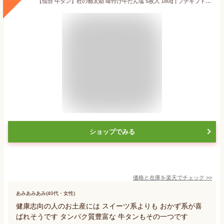
【仙台 牛タン】杜の都太助 味付け牛たん塩 5枚入 180g | プチギフト 厚切り 宮城 東北 肉 牛肉 塩 しお お試し 贈り物 お土産 土産 お取り寄せ 誕生日プレゼント 冷凍 厚切り 焼肉 おつまみ 酒のあて 酒の肴 熟成 高級
ショップでみる
価格と在庫を
楽天
でチェック
>>
あみあみあみ(40代・女性)
健康志向の人のお土産には スイーツ系よりも おかず系が喜
ばれそうです タンパク質豊富な 牛タンもその一つです