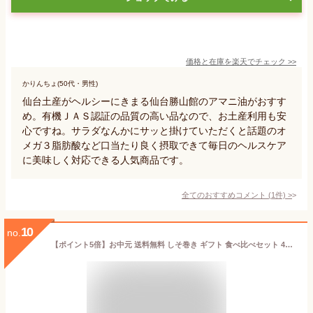
価格と在庫を
楽天
でチェック
>>
かりんちょ(50代・男性)
仙台土産がヘルシーにきまる仙台勝山館のアマニ油がおすす
め。有機ＪＡＳ認証の品質の高い品なので、お土産利用も安
心ですね。サラダなんかにサッと掛けていただくと話題のオ
メガ３脂肪酸など口当たり良く摂取できて毎日のヘルスケア
に美味しく対応できる人気商品です。
全てのおすすめコメント
(
1
件)
>
10
no.
【ポイント5倍】お中元 送料無料 しそ巻き ギフト 食べ比べセット 40本入り 贈り物 詰め合わせ のし 黒ごま カレー はちみつ えごま ポイント ご飯のお供 おつまみ 珍味 ごはんのおとも お試し お取り寄せ 味噌 しそ 紫蘇 買い周り おかず 宮城県 仙台 手土産