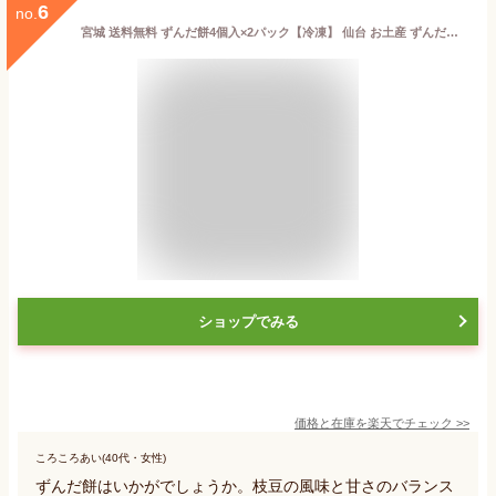
6
no.
宮城 送料無料 ずんだ餅4個入×2パック【冷凍】 仙台 お土産 ずんだもち 餅スイーツ お菓子 餅菓子 ずんだスイーツ お取り寄せスイーツ お取り寄せグルメ 餅 スウィーツ つきたて お試し 和菓子 ギフト お取寄せ スイーツ
ショップでみる
価格と在庫を
楽天
でチェック
>>
ころころあい(40代・女性)
ずんだ餅はいかがでしょうか。枝豆の風味と甘さのバランス