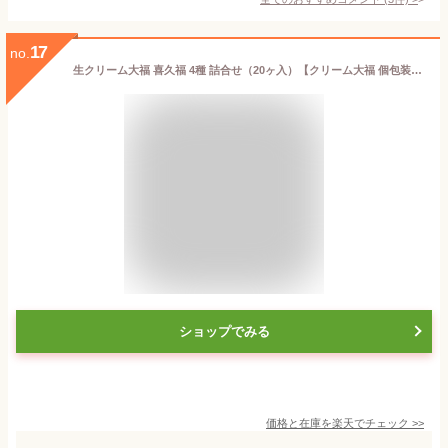
17
no.
生クリーム大福 喜久福 4種 詰合せ（20ヶ入）【クリーム大福 個包装 詰め合わせ 冷凍 和菓子 お菓子 国産 えだまめ 枝豆 ぬたもち もち米 仙台 宮城 老舗 お土産 内祝い 出産祝い プチギフト スイーツ ギフト 手土産 】
ショップでみる
価格と在庫を
楽天
でチェック
>>