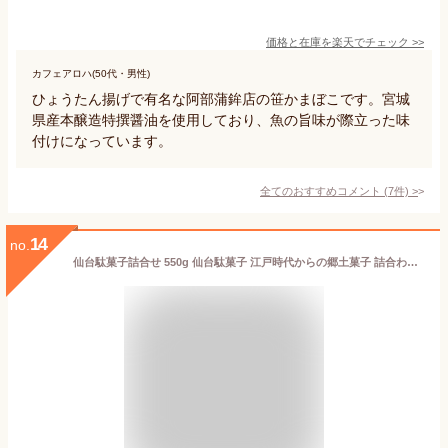
価格と在庫を
楽天
でチェック
>>
カフェアロハ(50代・男性)
ひょうたん揚げで有名な阿部蒲鉾店の笹かまぼこです。宮城
県産本醸造特撰醤油を使用しており、魚の旨味が際立った味
付けになっています。
全てのおすすめコメント
(
7
件)
>
14
no.
仙台駄菓子詰合せ 550g 仙台駄菓子 江戸時代からの郷土菓子 詰合わせ 仙台 元祖仙台駄菓子本舗 熊谷屋 お取り寄せ 贈答 お土産 母の日 父の日