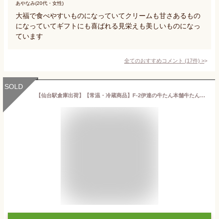
あやなみ(20代・女性)
大福で食べやすいものになっていてクリームも甘さあるもの
になっていてギフトにも喜ばれる見栄えも美しいものになっ
ています
全てのおすすめコメント
(
17
件)
>
SOLD
【仙台駅倉庫出荷】【常温・冷蔵商品】F-2伊達の牛たん本舗牛たんせんべい2枚×16袋[東北 お土産 みやげ 東北みやげ][お菓子 牛たん グルメ おとりよせ] お取り寄せ ギフト プレゼント 御歳暮 内祝い のし不可