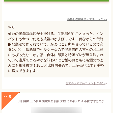
価格と在庫を
楽天
でチェック
>>
Tacky
仙台の老舗蒲鉾店が手掛ける、半熟卵が丸ごと入った、イン
パクトも食べごたえも抜群のかまぼこです！昔ながらの伝統
的な製法で作られていて、かまぼこと卵を使っているので高
タンパク・低脂質でヘルシーなので健康志向の方へのお土産
にもぴったり。かまぼこ自体に卵黄と特製ダレが練り込まれ
ていて濃厚でまろやかな味わいはご飯のおともにも酒のつま
みにも相性抜群！15日と比較的長めで、土産売り場でも手軽
に購入できますよ。
全てのおすすめコメント
(
3
件)
>
8
no.
川口納豆 三つ折り 宮城県産 仙台 大粒 ミヤギシロメ 小粒 すずほのか 各10個入 国産 納豆 送料無料