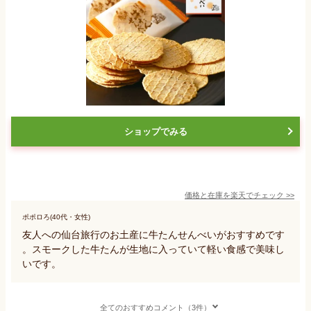
ショップでみる
価格と在庫を
楽天
でチェック
>>
ポポロろ(40代・女性)
友人への仙台旅行のお土産に牛たんせんべいがおすすめです
。スモークした牛たんが生地に入っていて軽い食感で美味し
いです。
全てのおすすめコメント（3件）