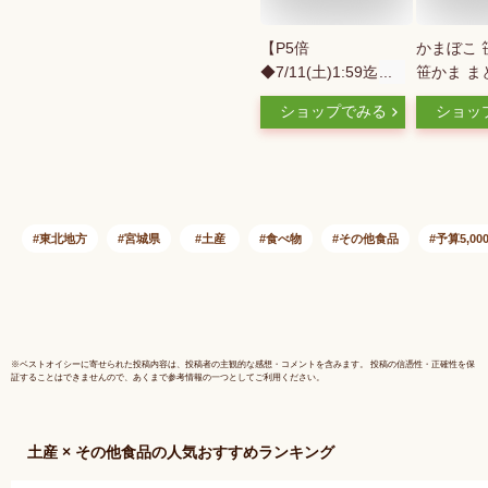
【P5倍
かまぼこ 
◆7/11(土)1:59迄】
笹かま ま
牛たんせんべい 16袋
送料無料 
ショップでみる
ショッ
入 | 牛タン 煎餅 お菓
レゼント 
子 おやつ おつまみ
台 蒲鉾 
肉ギフト お肉 牛肉
ト 詰め合
誕生日プレゼント 贈
物 おつま
り物 贈答用 お取り
礼 送料無
寄せグルメ お土産
東北 宮城
東北地方
宮城県
土産
食べ物
その他食品
予算5,0
食品 食べ物 内祝い
産 名物 
お中元 御中元 夏ギ
物 帰省 高
フト 暑中見舞い 残
塩 男性 
暑見舞い 仙台 宮城
F-2
※
ベストオイシー
に寄せられた投稿内容は、投稿者の主観的な感想・コメントを含みます。 投稿の信憑性・正確性を保
証することはできませんので、あくまで参考情報の一つとしてご利用ください。
土産 × その他食品
の人気おすすめランキング