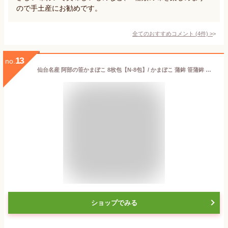
ので手土産にお勧めです。
全てのおすすめコメント
(
4
件)
>
13
no.
仙台名産 阿部の笹かまぼこ 8枚包【N-8包】/ かまぼこ 蒲鉾 笹蒲鉾 仙台 笹かまぼこ ささかま 東北 名産 元祖 宮城 贈り物 贈答 ギフト プレゼント お土産 お取り寄せ ごほうび 自宅用 評判 人気 阿部かま あべかま 阿部蒲鉾店 詰め合わせ アミノ酸スコア100 たんぱく質
ショップでみる