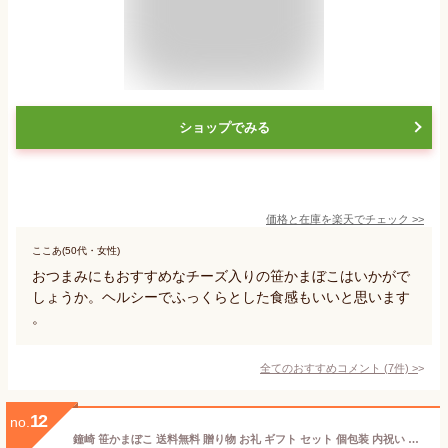
ショップでみる
価格と在庫を
楽天
でチェック
>>
ここあ(50代・女性)
おつまみにもおすすめなチーズ入りの笹かまぼこはいかがで
しょうか。ヘルシーでふっくらとした食感もいいと思います
。
全てのおすすめコメント
(
7
件)
>
12
no.
鐘崎 笹かまぼこ 送料無料 贈り物 お礼 ギフト セット 個包装 内祝い お返し KK-08 14枚入 大漁旗 詰め合わせ 仙台 名産 かまぼこ チーズ さつま揚げ お土産 帰省 高級 魚 天然塩 プレゼント 男性 女性 甘くない バレンタイン