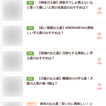
【神奈川土産】神奈川でしか買えないな
決定
ど貰って嬉しい人気の名産品のおすすめは？
39
回答
【紀ノ国屋お土産】KINOKUNIYAの美味
決定
しい手土産のおすすめは？
35
回答
【宮城のお土産】日持ちする美味しい手
決定
土産のおすすめは？
32
回答
【大阪のお土産】職場向けの手土産！大
決定
阪の人気の食べ物は？
28
回答
奈良のお土産｜安いのに美味しい！コ
受付中