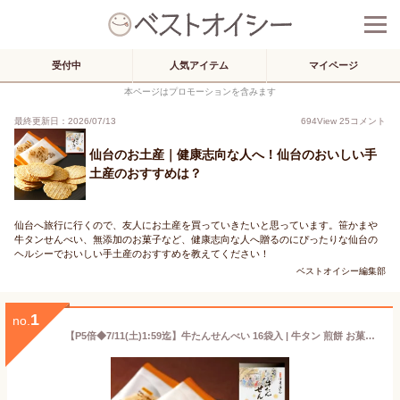
受付中
人気アイテム
マイページ
本ページはプロモーションを含みます
最終更新日：2026/07/13
694
View
25
コメント
仙台のお土産｜健康志向な人へ！仙台のおいしい手
土産のおすすめは？
仙台へ旅行に行くので、友人にお土産を買っていきたいと思っています。笹かまや
牛タンせんべい、無添加のお菓子など、健康志向な人へ贈るのにぴったりな仙台の
ヘルシーでおいしい手土産のおすすめを教えてください！
ベストオイシー編集部
1
no.
【P5倍◆7/11(土)1:59迄】牛たんせんべい 16袋入 | 牛タン 煎餅 お菓子 おやつ おつまみ 肉ギフト お肉 牛肉 誕生日プレゼント 贈り物 贈答用 お取り寄せグルメ お土産 食品 食べ物 内祝い お中元 御中元 夏ギフト 暑中見舞い 残暑見舞い 仙台 宮城 F-2