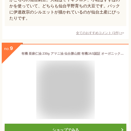
かを使っていて、どちらも仙台平野育ちの大豆です。パック
に伊達政宗のシルエットが描かれているのが仙台土産にぴっ
たりです。
全てのおすすめコメント
(
1
件)
>
9
no.
有機 亜麻仁油 230g アマニ油 仙台勝山館 有機JAS認証 オーガニック 最高品質 【3本以上 送料無料】| オメガ3 必須脂肪酸 αリノレン酸 アマニ アマニオイル カナダ産 コールドプレス 低温圧搾 無農薬 未精製 健康油
ショップでみる