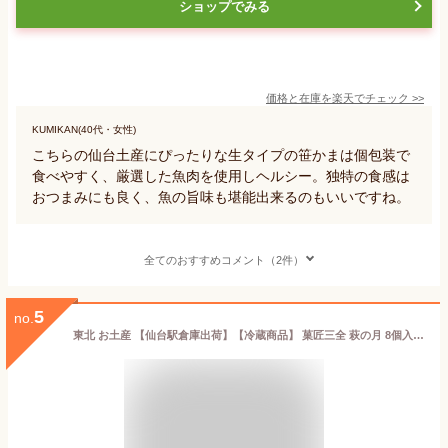
ショップでみる
価格と在庫を
楽天
でチェック
>>
KUMIKAN(40代・女性)
こちらの仙台土産にぴったりな生タイプの笹かまは個包装で
食べやすく、厳選した魚肉を使用しヘルシー。独特の食感は
おつまみにも良く、魚の旨味も堪能出来るのもいいですね。
全てのおすすめコメント（2件）
5
no.
東北 お土産 【仙台駅倉庫出荷】【冷蔵商品】 菓匠三全 萩の月 8個入 仙台 お土産 東北 土産 東北みやげ お菓子 スイーツ 和菓子 カステラ ワッフル まんじゅう お年賀 お中元 御中元 お歳暮 御歳暮 内祝い お取り寄せ ギフト プレゼント のし可