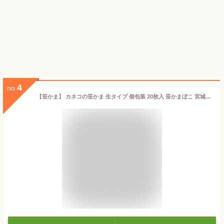
4
no.
【笹かま】 カネコの笹かま 生タイプ 個包装 20枚入 笹かまぼこ 宮城 仙台 塩釜 松島 蒲鉾 ギフト お礼 お返し お祝い お中元