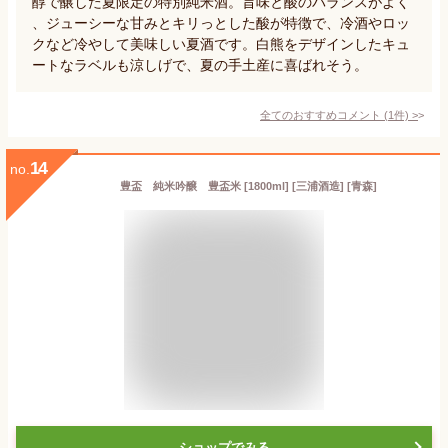
醇で醸した夏限定の特別純米酒。旨味と酸のバランスがよく
、ジューシーな甘みとキリっとした酸が特徴で、冷酒やロッ
クなど冷やして美味しい夏酒です。白熊をデザインしたキュ
ートなラベルも涼しげで、夏の手土産に喜ばれそう。
全てのおすすめコメント
(
1
件)
>
14
no.
豊盃 純米吟醸 豊盃米 [1800ml] [三浦酒造] [青森]
ショップでみる