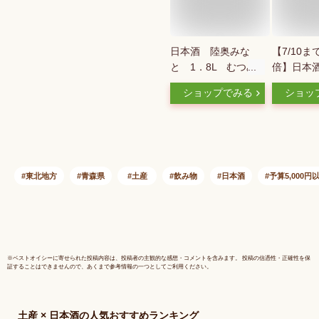
日本酒 陸奥みな
【7/10ま
と 1．8L むつみ
倍】日本酒
なと【青森の酒】
靂 桃川 
ショップでみる
ショッ
【八戸の酒】飲み飽
720ml 1
きない淡麗な味わい
森県 桃川
東北地方
青森県
土産
飲み物
日本酒
予算5,000円
※
ベストオイシー
に寄せられた投稿内容は、投稿者の主観的な感想・コメントを含みます。 投稿の信憑性・正確性を保
証することはできませんので、あくまで参考情報の一つとしてご利用ください。
土産 × 日本酒
の人気おすすめランキング