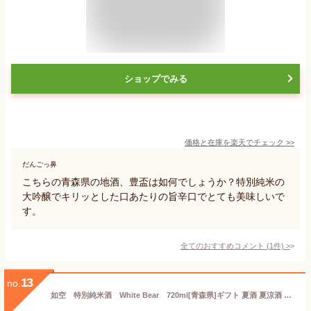
ショップでみる
価格と在庫を
楽天
でチェック
>>
だんごっ鼻
こちらの青森県の地酒、豊盃は如何でしょうか？特別純米の
大吟醸でキリッとした口あたりの旨辛口でとても美味しいで
す。
全てのおすすめコメント
(
1
件)
>
13
no.
如空 特別純米酒 White Bear 720ml[青森県]ギフト 夏酒 夏涼酒 御中元 お中元 お土産