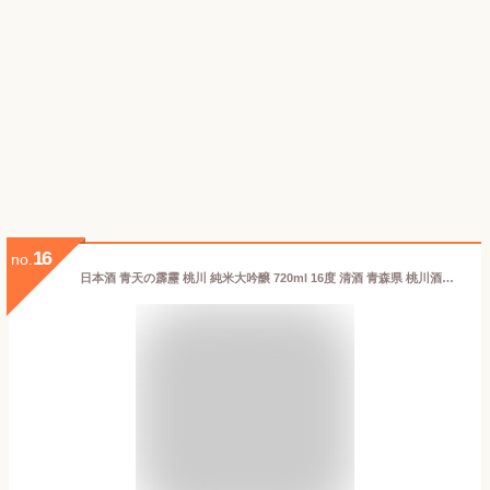
16
no.
日本酒 青天の霹靂 桃川 純米大吟醸 720ml 16度 清酒 青森県 桃川酒造 酒 長S