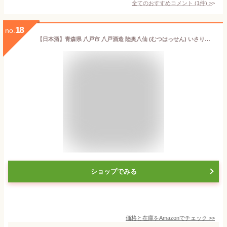
全てのおすすめコメント
(
1
件)
>
18
no.
【日本酒】青森県 八戸市 八戸酒造 陸奥八仙 (むつはっせん) いさり火 特別純米酒 720ml
ショップでみる
価格と在庫を
Amazon
でチェック
>>