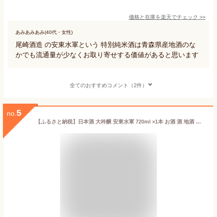
価格と在庫を
楽天
でチェック
>>
あみあみあみ(40代・女性)
尾崎酒造 の安東水軍という 特別純米酒は青森県産地酒のな
かでも流通量が少なくお取り寄せする価値があると思います
全てのおすすめコメント（2件）
5
no.
【ふるさと納税】日本酒 大吟醸 安東水軍 720ml ×1本 お酒 酒 地酒 大吟醸酒 吟醸酒 清酒 アルコール ギフト プレゼント 贈答 男性 女性 送料無料 青森 青森県 鰺ヶ沢町