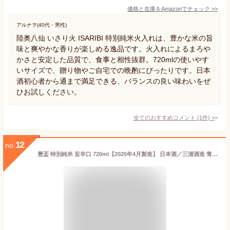
価格と在庫を
Amazon
でチェック
>>
アルナヲ(40代・男性)
陸奥八仙 いさり火 ISARIBI 特別純米火入れは、豊かな米の旨
味と爽やかな香りが楽しめる逸品です。火入れによるまろや
かさと安定した品質で、食事と相性抜群。720mlの使いやす
いサイズで、贈り物やご自宅での晩酌にぴったりです。日本
酒初心者から通まで満足できる、バランスの良い味わいをぜ
ひお試しください。
全てのおすすめコメント
(
1
件)
>
12
no.
豊盃 特別純米 旨辛口 720ml【2025年4月製造】 日本酒／三浦酒造 青森県