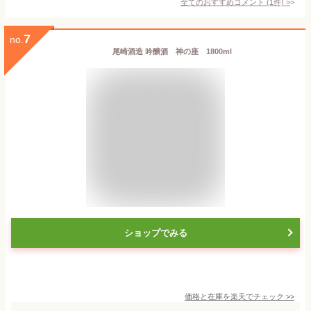
全てのおすすめコメント
(
1
件)
>
7
no.
尾崎酒造 吟醸酒 神の座 1800ml
ショップでみる
価格と在庫を
楽天
でチェック
>>