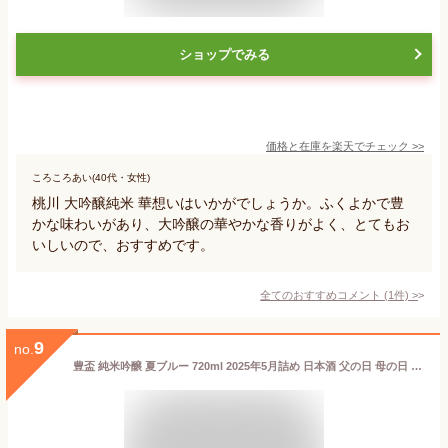
ショップでみる
価格と在庫を
楽天
でチェック
>>
ころころあい(40代・女性)
桃川 大吟醸純米 華想いはいかがでしょうか。ふくよかで豊
かな味わいがあり、大吟醸の華やかな香りがよく、とてもお
いしいので、おすすめです。
全てのおすすめコメント
(
1
件)
>
9
no.
豊盃 純米吟醸 夏ブルー 720ml 2025年5月詰め 日本酒 父の日 母の日 2025 ホワイトデー お返し 贈り物 プレゼント あす楽 ギフト のし 贈答品 お祝 御祝 誕生日 内祝 還暦祝い 結婚祝い 出産祝い お酒 就職祝 退職祝