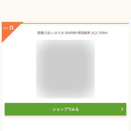
11
no.
陸奥八仙 いさり火 ISARIBI 特別純米 火入 720ml
ショップでみる