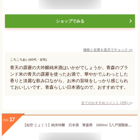
ショップでみる
価格と在庫を
楽天
でチェック
>>
ころころあい(40代・女性)
青天の霹靂の大吟醸純米酒はいかがでしょうか。青森のブラ
ンド米の青天の霹靂を使ったお酒で、華やかでふわっとした
香りと淡麗な飲み口ながら、お米の旨味をしっかり感じられ
ておいしいです。青森らしい日本酒なので、おすすめです。
全てのおすすめコメント
(
2
件)
>
17
no.
【如空 じょくう】純米吟醸 日本酒 青森県 1800ml【八戸酒類株式会社】【ギフト包装対応】