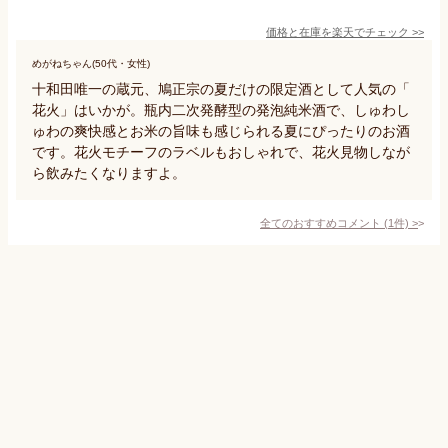
価格と在庫を
楽天
でチェック
>>
めがねちゃん(50代・女性)
十和田唯一の蔵元、鳩正宗の夏だけの限定酒として人気の「
花火」はいかが。瓶内二次発酵型の発泡純米酒で、しゅわし
ゅわの爽快感とお米の旨味も感じられる夏にぴったりのお酒
です。花火モチーフのラベルもおしゃれで、花火見物しなが
ら飲みたくなりますよ。
全てのおすすめコメント
(
1
件)
>