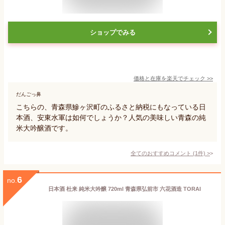
ショップでみる
価格と在庫を
楽天
でチェック
>>
だんごっ鼻
こちらの、青森県鰺ヶ沢町のふるさと納税にもなっている日
本酒、安東水軍は如何でしょうか？人気の美味しい青森の純
米大吟醸酒です。
全てのおすすめコメント
(
1
件)
>
6
no.
日本酒 杜来 純米大吟醸 720ml 青森県弘前市 六花酒造 TORAI