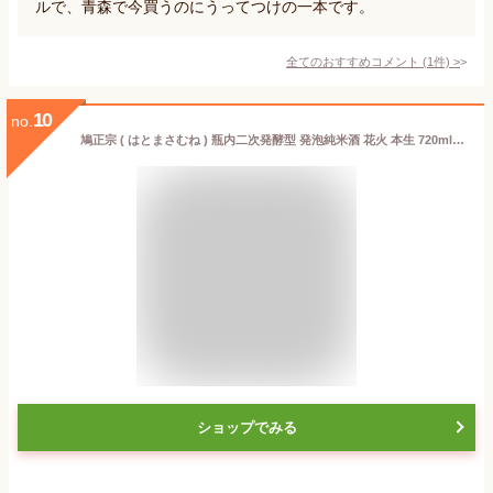
ルで、青森で今買うのにうってつけの一本です。
全てのおすすめコメント
(
1
件)
>
10
no.
鳩正宗 ( はとまさむね ) 瓶内二次発酵型 発泡純米酒 花火 本生 720ml / 青森県 鳩正宗株式会社【 7094 】【 日本酒 】【 要冷蔵 】【 お中元 贈り物 ギフト プレゼント 】
ショップでみる