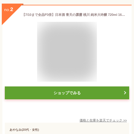
2
no.
【7/10まで全品P3倍】日本酒 青天の霹靂 桃川 純米大吟醸 720ml 16度 清酒 青森県 桃川酒造 酒 長S
ショップでみる
価格と在庫を
楽天
でチェック
>>
あやなみ(20代・女性)