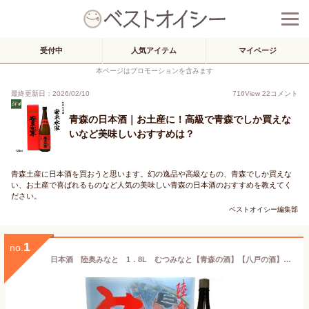
受付中
人気アイテム
マイページ
本ページはプロモーションを含みます
最終更新日：2026/02/10
716
View
22
コメント
青森の日本酒｜お土産に！高級で青森でしか買えな
いなど美味しいおすすめは？
青森土産に日本酒を買おうと思います。幻の逸品や高級なもの、青森でしか買えな
い、お土産で喜ばれるものなど人気の美味しい青森の日本酒のおすすめを教えてく
ださい。
ベストオイシー編集部
1
no.
日本酒 陸奥みなと 1．8L むつみなと【青森の酒】【八戸の酒】飲み飽きない淡麗な味わい