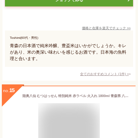
価格と在庫を
楽天
でチェック
>>
Toshimi(60代・男性)
青森の日本酒で純米吟醸、豊盃米はいかがでしょうか。キレ
があり、米の奥深い味わいを感じるお酒です。日本海の魚料
理と合います。
全てのおすすめコメント
(
1
件)
>
15
no.
陸奥八仙 むつはっせん 特別純米 赤ラベル 火入れ 1800ml 青森県 八戸酒造 日本酒 コンビニ受取対応商品 あす楽 お酒 敬老の日 プレゼント