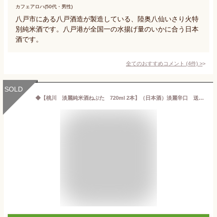
カフェアロハ(50代・男性)
八戸市にある八戸酒造が製造している、陸奥八仙いさり火特
別純米酒です。八戸港が全国一の水揚げ量のいかに合う日本
酒です。
全てのおすすめコメント
(
4
件)
>
SOLD
◆【桃川 淡麗純米酒ねぶた 720ml 2本】（日本酒）淡麗辛口 送料込み・産地直送 青森