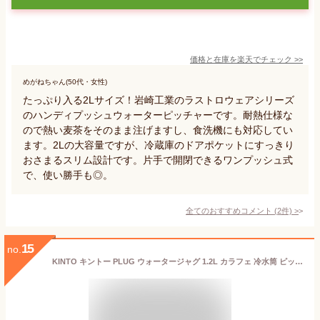
価格と在庫を
楽天
でチェック
>>
めがねちゃん(50代・女性)
たっぷり入る2Lサイズ！岩崎工業のラストロウェアシリーズ
のハンディプッシュウォーターピッチャーです。耐熱仕様な
ので熱い麦茶をそのまま注げますし、食洗機にも対応してい
ます。2Lの大容量ですが、冷蔵庫のドアポケットにすっきり
おさまるスリム設計です。片手で開閉できるワンプッシュ式
で、使い勝手も◎。
全てのおすすめコメント
(
2
件)
>
15
no.
KINTO キントー PLUG ウォータージャグ 1.2L カラフェ 冷水筒 ピッチャー 麦茶ポット 食洗機対応 ピッチャー 冷水ポット ブラック シンプル おしゃれ お茶ポット 麦茶 横置き 縦置き 水差し 密閉 ホワイト