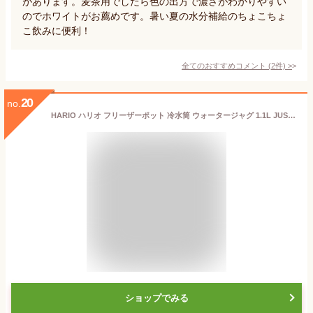
があります。麦茶用でしたら色の出方で濃さがわかりやすい
のでホワイトがお薦めです。暑い夏の水分補給のちょこちょ
こ飲みに便利！
全てのおすすめコメント
(
2
件)
>
20
no.
HARIO ハリオ フリーザーポット 冷水筒 ウォータージャグ 1.1L JUSIO 樹脂王 FPJ-11 | ピッチャー 横置き 耐熱 ポット ジャグ 水出しポット 麦茶ポット 洗いやすい 食洗機対応 ウォーターピッチャー
ショップでみる