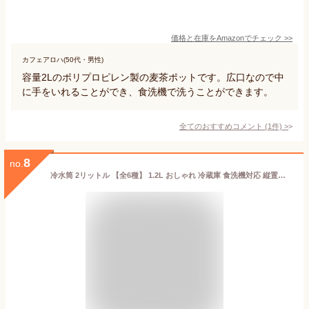
価格と在庫を
Amazon
でチェック
>>
カフェアロハ(50代・男性)
容量2Lのポリプロピレン製の麦茶ポットです。広口なので中
に手をいれることができ、食洗機で洗うことができます。
全てのおすすめコメント
(
1
件)
>
8
no.
冷水筒 2リットル 【全6種】 1.2L おしゃれ 冷蔵庫 食洗機対応 縦置き ピッチャー ジャグボトル 麦茶ポット キッチン雑貨 北欧 タワーシリーズ towerシリーズ yamazaki ハンドル付き 水はね防止フィルター付き 両方から注げる( 山崎実業 スリム冷水筒 タワー tower )