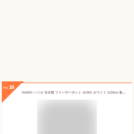
16
no.
HARIO ハリオ 冷水筒 フリーザーポット JUSIO ホワイト 1100ml 食洗機対応 日本製 箱入り ピッチャー 横置き 耐熱 ポット 水出しポット 麦茶ポット 冷蔵庫ポット お茶ポット 冷水ポット 水差し 水 お茶 ギフト プレゼント