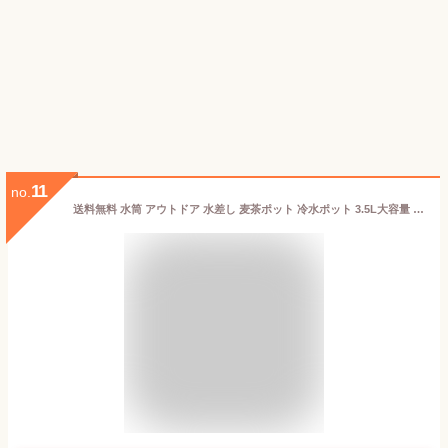
11
no.
送料無料 水筒 アウトドア 水差し 麦茶ポット 冷水ポット 3.5L大容量 冷水筒 片手 持ち手付き 耐熱 耐冷 食洗機対応 横置き 洗いやすい