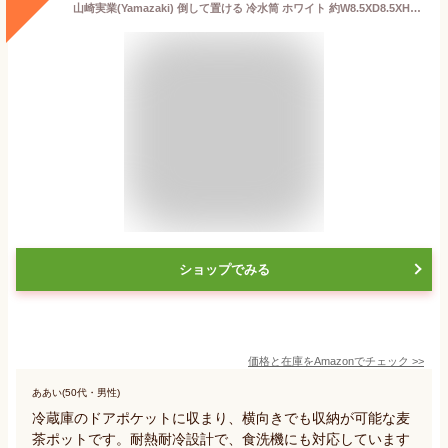
山崎実業(Yamazaki) 倒して置ける 冷水筒 ホワイト 約W8.5XD8.5XH27.5cm タワー tower 食洗機対応 ピッチャー 麦茶ポット 分解して洗える 5724
ショップでみる
価格と在庫を
Amazon
でチェック
>>
ああい(50代・男性)
冷蔵庫のドアポケットに収まり、横向きでも収納が可能な麦
茶ポットです。耐熱耐冷設計で、食洗機にも対応しています