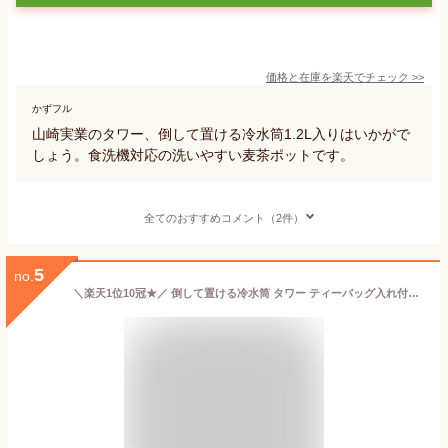
価格と在庫を
楽天
でチェック
>>
かずフル
山崎実業のタワー、倒して置ける冷水筒1.2L入りはいかがで
しょう。食洗機対応の洗いやすい麦茶ポットです。
全てのおすすめコメント（2件）
5
no.
＼楽天1位10冠★／ 倒して置ける冷水筒 タワー ティーバッグ入れ付き 単品/2本セット tower 山崎実業水出し ボトル 茶こし 麦茶ポット 横置き 食洗機対応 茶こし付きボトル 洗いやすい 冷水ポット ピッチャー 2個組 おしゃれ ホワイト ブラック 1749 1750 arco