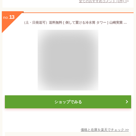
全てのおすすめコメント
(
1
件)
>
13
no.
（土・日発送可）送料無料 [ 倒して置ける冷水筒 タワー ] 山崎実業 ホワイト/ブラック 5724 5725 / 1.2L ピッチャー 冷蔵庫内 収納 冷水ポット 麦茶 麦茶ポット 冷茶 横置き ロック付き ドアポケット 保存 耐熱 食洗機対応 冷蔵庫内 JGS 最強配送 dej
ショップでみる
価格と在庫を
楽天
でチェック
>>