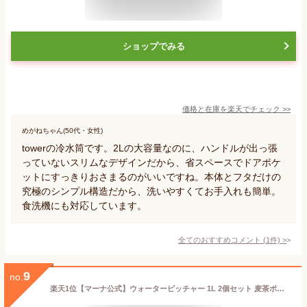
ショップでみる
価格と在庫を
楽天
でチェック
>>
めがねちゃん(50代・女性)
towerの冷水筒です。2Lの大容量なのに、ハンドルが出っ張
っていないスリムなデザインだから、省スペースでドアポケ
ットにすっきりおさまるのがいいですね。本体とフタだけの
究極のシンプル構造だから、洗いやすくてお手入れも簡単。
食洗機にも対応しています。
全てのおすすめコメント
(
1
件)
>
9
no.
楽天1位【マーナ公式】ウォーターピッチャー 1L 2個セット 麦茶ポット 耐熱 パッキンなし 洗いやすい 食洗機対応 冷水筒 2L 2リットル 冷蔵庫 おしゃれ かわいい 四角 プラスチック 割れにくい お茶ポット サーバー スリムジャグ 広口 コンパクト ボトル X143