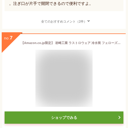
。注ぎ口が片手で開閉できるので便利ですよ。
全てのおすすめコメント（2件）
7
no.
【Amazon.co.jp限定】 岩崎工業 ラストロウェア 冷水筒 フェローズ ハンディープッシュ ピッチャー 2.0L 2個セット ホワイト 持ちやすいハンドル付き 耐熱 ワンプッシュ開閉 広口で洗いやすい 食洗器対応 幅17.7×奥行11×高さ28.1cm K-291WS 日本製
ショップでみる