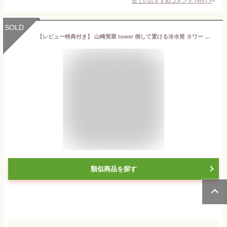
全てのおすすめコメント
(
4
件)
>
SOLD
【レビュー特典付き】 山崎実業 tower 倒して置ける冷水筒 タワー （ 4903208057240 タワーシリーズ 冷水筒 ピッチャー 水差し 水さし 麦茶ポット 冷水ポット 1.2L 横置き 食洗機対応 片手 ワンプッシュ 縦 横 スリム 角型 おしゃれ ）
類似商品を探す