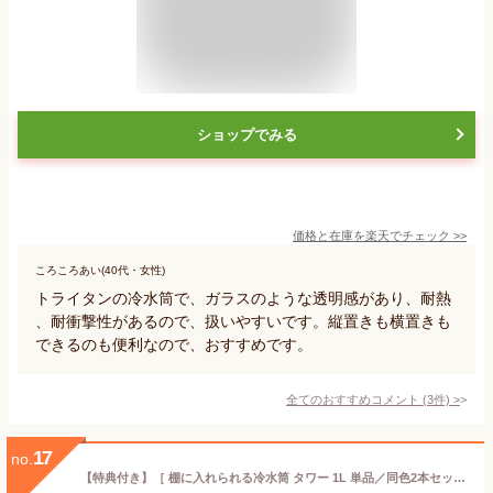
ショップでみる
価格と在庫を
楽天
でチェック
>>
ころころあい(40代・女性)
トライタンの冷水筒で、ガラスのような透明感があり、耐熱
、耐衝撃性があるので、扱いやすいです。縦置きも横置きも
できるのも便利なので、おすすめです。
全てのおすすめコメント
(
3
件)
>
17
no.
【特典付き】［ 棚に入れられる冷水筒 タワー 1L 単品／同色2本セット ］山崎実業 tower 冷水筒 水出し パッキンなし 麦茶ポット 冷水ポット 麦茶ボトル お茶入れ ボトル 食洗機対応 冷蔵庫 だし汁 ティーバッグ入れ付き おしゃれ yamazaki 公式 ブラック ホワイト 1690 1691