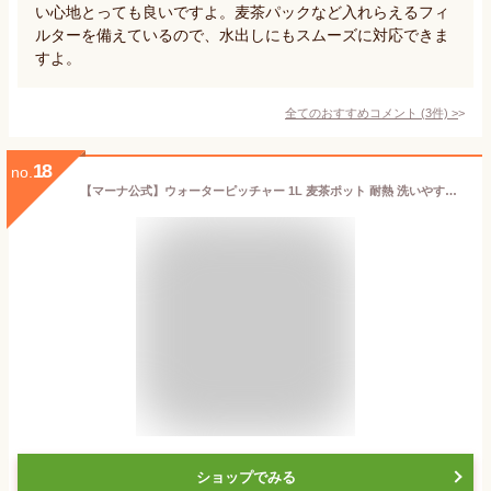
い心地とっても良いですよ。麦茶パックなど入れらえるフィ
ルターを備えているので、水出しにもスムーズに対応できま
すよ。
全てのおすすめコメント
(
3
件)
>
18
no.
【マーナ公式】ウォーターピッチャー 1L 麦茶ポット 耐熱 洗いやすい パッキンなし 食洗機対応 プラスチック 冷蔵庫 四角 横置きしなくても入る お茶ポット お茶入れ 冷水筒 サーバー スリムジャグ 1リットル コンパクト 広口 お茶ボトル 水 子供 おしゃれ かわいい K787
ショップでみる