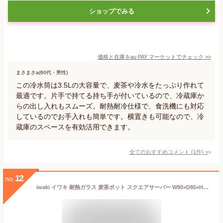
ショップでみる
価格と在庫を
au PAY マーケット
でチェック
>>
まさまさa(60代・男性)
この冷水筒は3.5Lの大容量で、麦茶や冷水をたっぷり作れて
最適です。片手で持てる持ち手が付いているので、冷蔵庫か
らの出し入れもスムーズ。耐熱耐冷仕様で、食洗機にも対応
しているのでお手入れも簡単です。横置きも可能なので、冷
蔵庫のスペースを有効活用できます。
全てのおすすめコメント
(
1
件)
>
12
no.
iwaki イワキ 耐熱ガラス 麦茶ポット スクエアサーバー W90×D85×H250mm(1000ml) おしゃれ 可愛い 北欧風 韓国 カフェ バー レストラン ホテル ラウンジ クラブ 飲食店 業務用 備品 食器 KT296K-SV 【食器洗浄機対応】【熱湯対応】