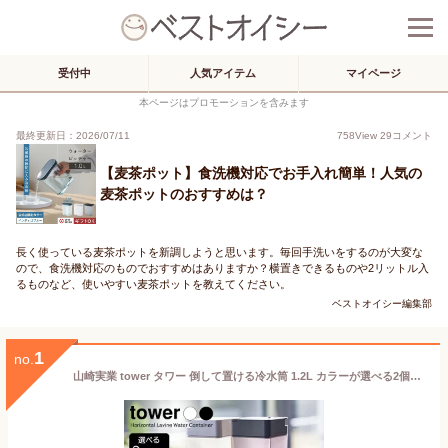
受付中
人気アイテム
マイページ
本ページはプロモーションを含みます
最終更新日：2026/07/11
758
View
29
コメント
【麦茶ポット】食洗機対応でお手入れ簡単！人気の
麦茶ポットのおすすめは？
長く使っている麦茶ポットを新調しようと思います。毎回手洗いをするのが大変な
ので、食洗機対応のものでおすすめはありますか？横置きできるものや2リットル入
るものなど、使いやすい麦茶ポットを教えてください。
ベストオイシー編集部
1
no.
山崎実業 tower タワー 倒して置ける冷水筒 1.2L カラーが選べる2個セット ｜ 5724/5725 麦茶ポット 食洗機対応 横置き 横置き 四角 お茶ポット シンプル モダン