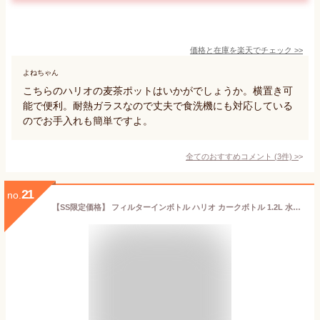
価格と在庫を
楽天
でチェック
>>
よねちゃん
こちらのハリオの麦茶ポットはいかがでしょうか。横置き可
能で便利。耐熱ガラスなので丈夫で食洗機にも対応している
のでお手入れも簡単ですよ。
全てのおすすめコメント
(
3
件)
>
21
no.
【SS限定価格】 フィルターインボトル ハリオ カークボトル 1.2L 水出し 麦茶ポット 冷水筒 横置き 洗いやすい お茶ポット お茶 ボトル ピッチャー 水出しポット 緑茶 麦茶 1200ml 食洗機対応 角型 冷蔵庫 ドアポケット トライタン プレゼント ギフト HARIO