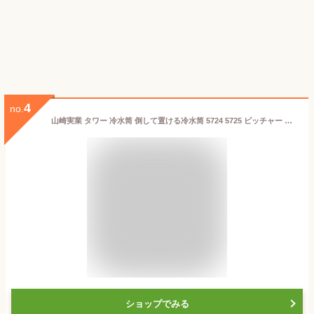
4
no.
山崎実業 タワー 冷水筒 倒して置ける冷水筒 5724 5725 ピッチャー 水差し ボトル 麦茶ポット 横置き おしゃれ キッチン 洗いやすい お茶 水 スリム ウォーター 食洗機対応 コンパクト 蓋 シンプル 付き パッキン かわいい 麦茶 冷蔵庫 tower yamazaki
ショップでみる