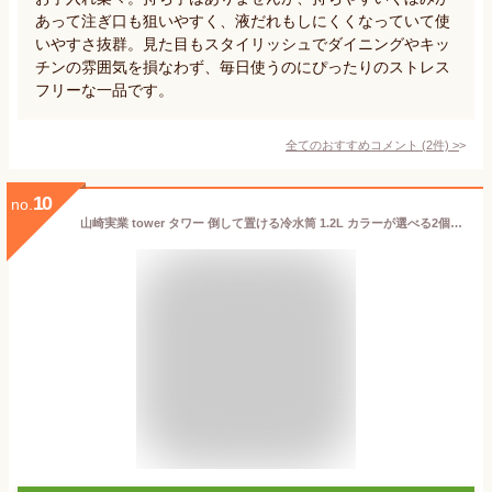
あって注ぎ口も狙いやすく、液だれもしにくくなっていて使
いやすさ抜群。見た目もスタイリッシュでダイニングやキッ
チンの雰囲気を損なわず、毎日使うのにぴったりのストレス
フリーな一品です。
全てのおすすめコメント
(
2
件)
>
10
no.
山崎実業 tower タワー 倒して置ける冷水筒 1.2L カラーが選べる2個セット ｜ 5724/5725 麦茶ポット 食洗機対応 横置き 横置き 四角 お茶ポット シンプル モダン