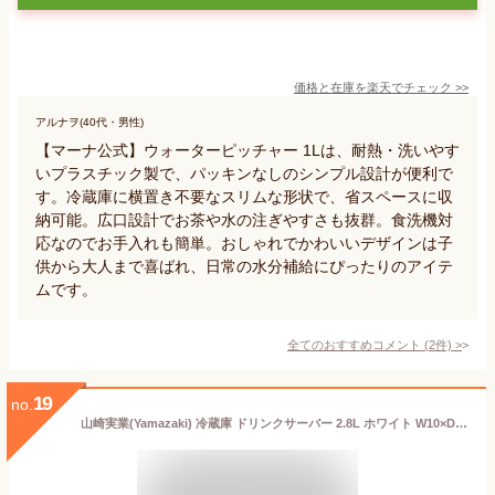
価格と在庫を
楽天
でチェック
>>
アルナヲ(40代・男性)
【マーナ公式】ウォーターピッチャー 1Lは、耐熱・洗いやす
いプラスチック製で、パッキンなしのシンプル設計が便利で
す。冷蔵庫に横置き不要なスリムな形状で、省スペースに収
納可能。広口設計でお茶や水の注ぎやすさも抜群。食洗機対
応なのでお手入れも簡単。おしゃれでかわいいデザインは子
供から大人まで喜ばれ、日常の水分補給にぴったりのアイテ
ムです。
全てのおすすめコメント
(
2
件)
>
19
no.
山崎実業(Yamazaki) 冷蔵庫 ドリンクサーバー 2.8L ホワイト W10×D31.5×H17cm(蛇口・バルブ含む) タワー tower 食洗機対応 冷水筒 麦茶ポット 1582