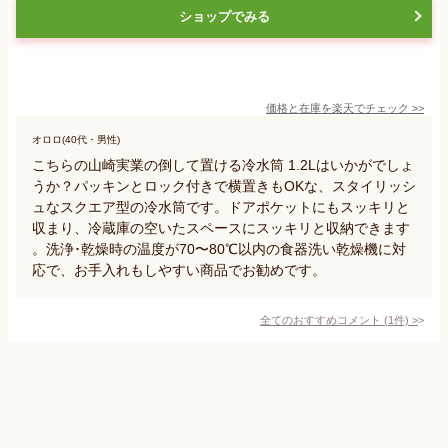
ショップでみる
価格と在庫を
楽天
でチェック
>>
オロロ(40代・男性)
こちらの山崎実業の倒して置ける冷水筒 1.2Lはいかがでしょ
うか？パッキンとロック付きで横置きもOKな、スタイリッシ
ュなスクエア型の冷水筒です。ドアポケットにもスッキリと
収まり、冷蔵庫の空いたスペースにスッキリと収納できます
。洗浄･乾燥時の温度が70〜80℃以内の食器洗い乾燥機に対
応で、お手入れもしやすい商品でお勧めです。
全てのおすすめコメント
(
1
件)
>