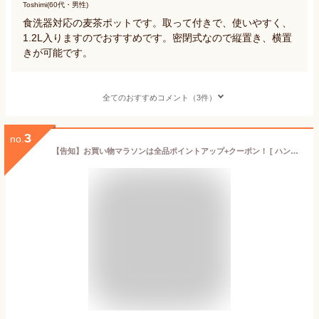
Toshimi(60代・男性)
食洗器対応の麦茶ポットです。取って付きで、使いやすく、
1.2L入りますのでおすすめです。密閉式なので縦置き、横置
きが可能です。
全てのおすすめコメント（3件）
3
no.
【告知】お買い物マラソンは全品ポイントアップ+クーポン！ [ ハンドル付き冷水筒 タワー 1.2L ] 山崎実業 公式 tower 1646 1647 ホワイト ブラック / 食洗機対応 麦茶ポット スリム ドアポケット 麦茶入れ 洗いやすい キッチン 冷水ポット ピッチャー カラフェ