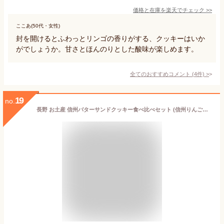
価格と在庫を
楽天
でチェック
>>
ここあ(50代・女性)
封を開けるとふわっとリンゴの香りがする、クッキーはいか
がでしょうか。甘さとほんのりとした酸味が楽しめます。
全てのおすすめコメント
(
4
件)
>
19
no.
長野 お土産 信州バターサンドクッキー食べ比べセット (信州りんご＆バターサンドクッキー 6個入+軽井沢メープルサンドクッキー6個) 信州 お土産 信州芽吹堂 焼菓子 洋菓子 クッキー 食べ比べ 詰め合わせ 軽井沢 A L'AISE ポムカ りんご お菓子 メープル 軽井沢 お土産