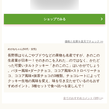
ショップでみる
価格と在庫を
楽天
でチェック
>>
めがねちゃん(50代・女性)
長野県はりんごやブドウなどの果物も名産ですが、きのこの
生産量が日本一！そのきのこを入れた…のではなく、かたど
った可愛いタルトクッキー「きのこのこ」はいかがでしょう
。バター風味×ダークチョコ、ココア風味×ストロベリーチョ
コ、ココア風味×抹茶チョコの3種類。チョコレートによって
クッキー生地の風味を変え、味を引き立たせているのもおす
すめポイント。3種セットで食べ比べを楽しんで！
全てのおすすめコメント
(
3
件)
>