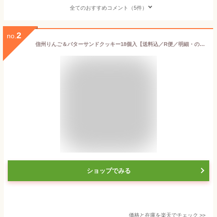
全てのおすすめコメント（5件）
2
no.
信州りんご＆バターサンドクッキー18個入【送料込／R便／明細・のし不可】（信州長野県のお土産 お菓子 お取り寄せ ご当地 スイーツ りんごクッキー 林檎バターサンドクッキー 洋菓子 長野土産 長野お土産 通販）
ショップでみる
価格と在庫を
楽天
でチェック
>>