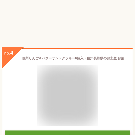
4
no.
信州りんご＆バターサンドクッキー6個入（信州長野県のお土産 お菓子 お取り寄せ ご当地 スイーツ りんごクッキー 林檎バターサンドクッキー 洋菓子 長野土産 長野お土産 通販）