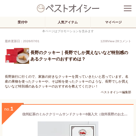
受付中
人気アイテム
マイページ
本ページはプロモーションを含みます
最終更新日：2026/07/01
1208
View
28
コメント
長野のクッキー｜長野でしか買えないなど特別感の
あるクッキーのおすすめは？
長野旅行に行くので、家族の好きなクッキーを買っていきたいと思っています。名
産の果物を使ったクッキーや、そば粉を使ったクッキーのような、長野でしか買え
ないなど特別感のあるクッキーのおすすめを教えてください！
ベストオイシー編集部
1
no.
信州紅茶のミルククリームサンドクッキー8個入大（信州長野のお土産 お菓子 洋菓子 クッキー 土産 おみやげ お取り寄せ スイーツ 長野県 長野土産 長野お土産）