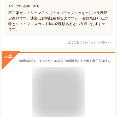
カフェアロハ(50代・男性)
不二家カントリーマアム（チョコチップクッキー）の長野限
定商品です。通常は1地域1種類なのですが、長野県はりんご
味とシャインマスカット味の2種類あるという点でおすすめ
です。
全てのおすすめコメント
(
3
件)
>
12
no.
信州鬼無里えごまクッキー 30枚入（信州長野のお土産 お菓子 洋菓子 荏胡麻クッキー エゴマ菓子 土産 おみやげ 長野県 銘菓 長野土産 長野お土産 通販）