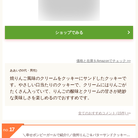
ショップでみる
価格と在庫を
Amazon
でチェック
>>
ああい(50代・男性)
焼りんご風味のクリームをクッキーにサンドしたクッキーで
す。やさしい口当たりのクッキーで、クリームにはりんごが
たくさん入っていて、りんごの酸味とクリームの甘さが絶妙
な美味しさを楽しめるのでおすすめです。
全てのおすすめコメント
(
15
件)
>
17
no.
＼幸せボンビーガールで紹介!!／信州りんご＆バターサンドクッキー 6個入×3箱セット 長野 お土産 長野みやげ ギフト お取り寄せ サンドクッキー クッキー 焼き菓子 バター スイーツ お菓子 おみやげ プレゼント 手土産 贈り物 信州芽吹堂 ドライりんご