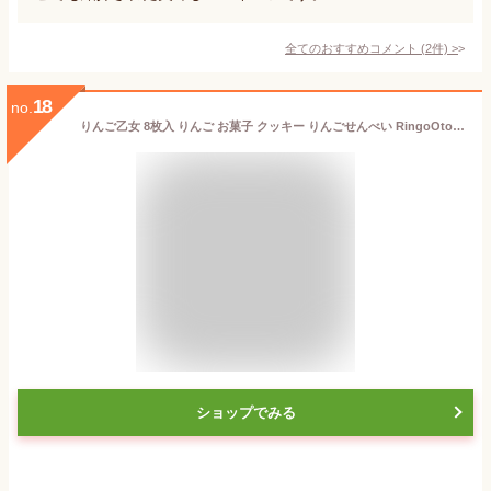
全てのおすすめコメント
(
2
件)
>
18
no.
りんご乙女 8枚入 りんご お菓子 クッキー りんごせんべい RingoOtome 長野 信州 お土産 摘果りんご 林檎
ショップでみる