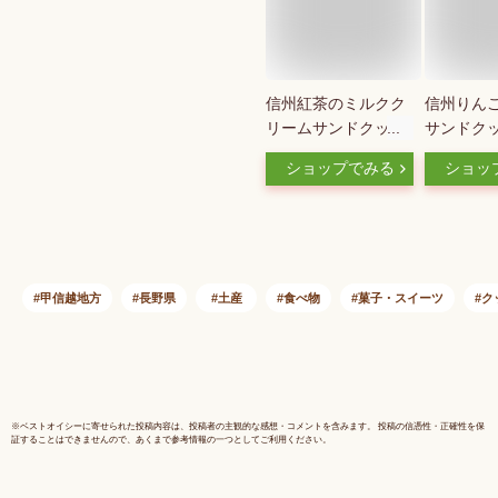
信州紅茶のミルクク
信州りん
リームサンドクッキ
サンドクッ
ー8個入大（信州長
入【送料
ショップでみる
ショッ
野のお土産 お菓子
明細・の
洋菓子 クッキー 土
（信州長
産 おみやげ お取り
産 お菓子
寄せ スイーツ 長野
せ ご当地
県 長野土産 長野お
りんごクッ
土産）
バターサ
甲信越地方
長野県
土産
食べ物
菓子・スイーツ
ク
ー 洋菓子
長野お土産
※
ベストオイシー
に寄せられた投稿内容は、投稿者の主観的な感想・コメントを含みます。 投稿の信憑性・正確性を保
証することはできませんので、あくまで参考情報の一つとしてご利用ください。