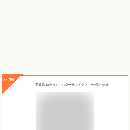
16
no.
芽吹堂 信州りんごバターサンドクッキー6個入×2箱