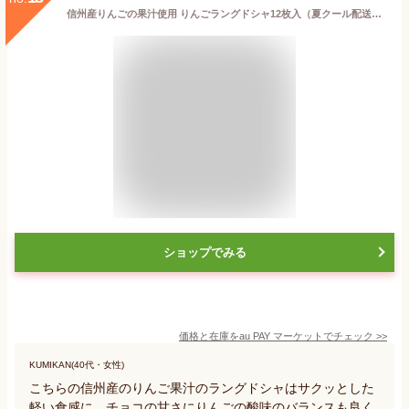
信州産りんごの果汁使用 りんごラングドシャ12枚入（夏クール配送）（信州長野のお土産 お菓子 洋菓子 クッキー 土産 おみやげ お取り寄
ショップでみる
価格と在庫を
au PAY マーケット
でチェック
>>
KUMIKAN(40代・女性)
こちらの信州産のりんご果汁のラングドシャはサクッとした
軽い食感に、チョコの甘さにりんごの酸味のバランスも良く