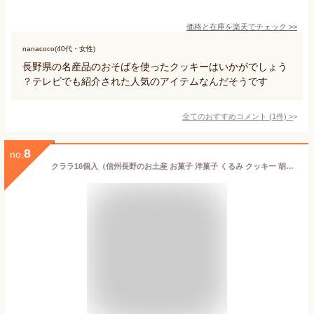
価格と在庫を
楽天
でチェック
>>
nanacoco(40代・女性)
長野県の名産品のおそばを使ったクッキーはいかがでしょう
？テレビでも紹介された人気のアイテムなんだそうです
全てのおすすめコメント
(
1
件)
>
8
no.
クララ16個入（信州長野のお土産 お菓子 洋菓子 くるみ クッキー 胡桃のお菓子 銘菓 土産 おみやげ 長野県 長野土産 長野お土産 通販）