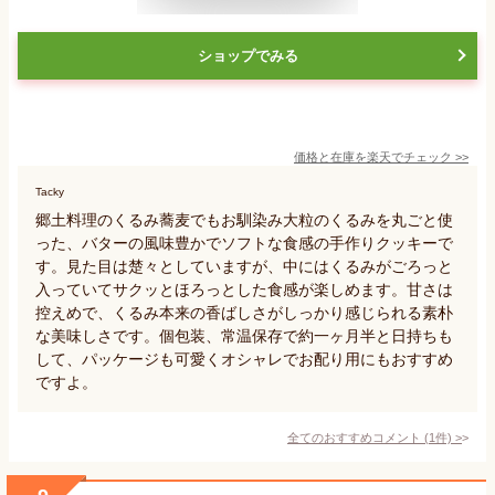
ショップでみる
価格と在庫を
楽天
でチェック
>>
Tacky
郷土料理のくるみ蕎麦でもお馴染み大粒のくるみを丸ごと使
った、バターの風味豊かでソフトな食感の手作りクッキーで
す。見た目は楚々としていますが、中にはくるみがごろっと
入っていてサクッとほろっとした食感が楽しめます。甘さは
控えめで、くるみ本来の香ばしさがしっかり感じられる素朴
な美味しさです。個包装、常温保存で約一ヶ月半と日持ちも
して、パッケージも可愛くオシャレでお配り用にもおすすめ
ですよ。
全てのおすすめコメント
(
1
件)
>