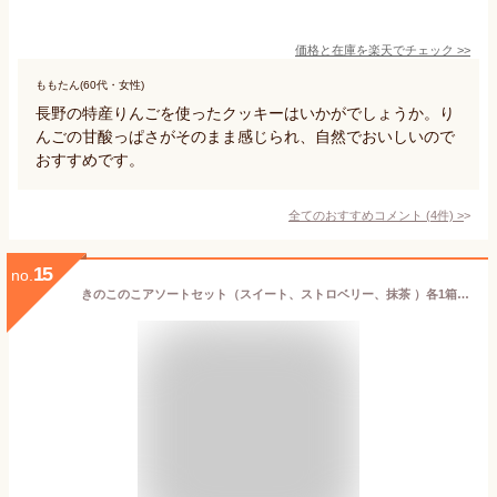
価格と在庫を
楽天
でチェック
>>
ももたん(60代・女性)
長野の特産りんごを使ったクッキーはいかがでしょうか。り
んごの甘酸っぱさがそのまま感じられ、自然でおいしいので
おすすめです。
全てのおすすめコメント
(
4
件)
>
15
no.
きのこのこアソートセット（スイート、ストロベリー、抹茶 ）各1箱 3点セットアソートバレンタインデー ホワイトデー ショコラクッキー 信州 長野 お土産 家庭用 かわいい おいしい きのこたけのこ お茶菓子 贈答 特産 ばらまき