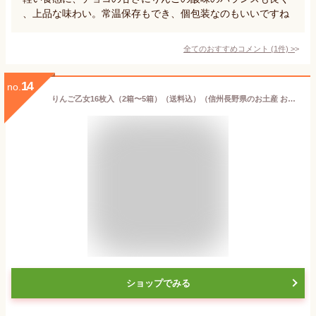
、上品な味わい。常温保存もでき、個包装なのもいいですね
全てのおすすめコメント
(
1
件)
>
14
no.
りんご乙女16枚入（2箱〜5箱）（送料込）（信州長野県のお土産 お菓子 お取り寄せ スイーツ おみやげ 林檎せんべい 林檎煎餅 クッキー）
ショップでみる