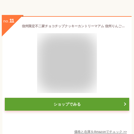
11
no.
信州限定不二家チョコチップクッキーカントリーマアム 信州りんご味と信州シャインマスカット味 各1箱ずつのセット (各1箱)
ショップでみる
価格と在庫を
Amazon
でチェック
>>