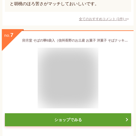
と胡桃のほろ苦さがマッチしておいしいです。
全てのおすすめコメント
(
1
件)
>
7
no.
卯月堂 そばの華6袋入（信州長野のお土産 お菓子 洋菓子 そばクッキー 土産 おみやげ 長野県 銘菓 蕎麦の華 長野土産 長野お土産 通販 卯月堂）
ショップでみる