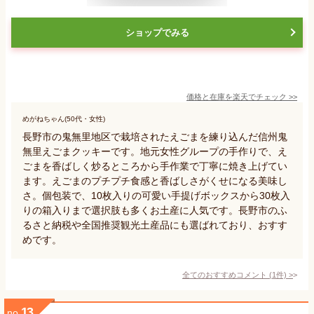
ショップでみる
価格と在庫を
楽天
でチェック
>>
めがねちゃん(50代・女性)
長野市の鬼無里地区で栽培されたえごまを練り込んだ信州鬼
無里えごまクッキーです。地元女性グループの手作りで、え
ごまを香ばしく炒るところから手作業で丁寧に焼き上げてい
ます。えごまのプチプチ食感と香ばしさがくせになる美味し
さ。個包装で、10枚入りの可愛い手提げボックスから30枚入
りの箱入りまで選択肢も多くお土産に人気です。長野市のふ
るさと納税や全国推奨観光土産品にも選ばれており、おすす
めです。
全てのおすすめコメント
(
1
件)
>
13
no.