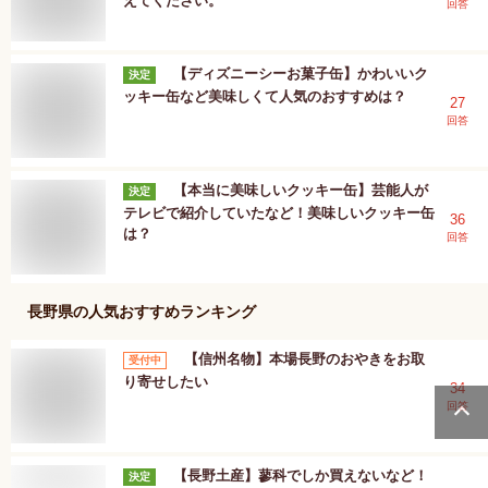
えてください。
回答
【ディズニーシーお菓子缶】かわいいク
決定
ッキー缶など美味しくて人気のおすすめは？
27
回答
【本当に美味しいクッキー缶】芸能人が
決定
テレビで紹介していたなど！美味しいクッキー缶
36
は？
回答
長野県
の人気おすすめランキング
【信州名物】本場長野のおやきをお取
受付中
り寄せしたい
34
回答
【長野土産】蓼科でしか買えないなど！
決定