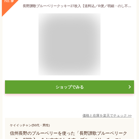
9
no.
長野讃歌ブルーベリークッキー27枚入【送料込／R便／明細・のし不可】（信州長野のお土産 お菓子 洋菓子 クッキー ウェハース 土産 おみやげ お取り寄せ スイーツ 長野土産）
ショップでみる
価格と在庫を
楽天
でチェック
>>
ケイイッチャン(50代・男性)
信州長野のブルーベリーを使った「長野讃歌ブルーベリーク