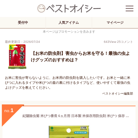
受付中
人気アイテム
マイページ
本ページはプロモーションを含みます
最終更新日：2026/07/24
643
View
25
コメント
【お米の防虫剤】害虫からお米を守る！最強の虫よ
けグッズのおすすめは？
お米に害虫が寄らないように、お米用の防虫剤を購入したいです。お米と一緒に米
びつに入れるタイプや米びつの蓋の裏に付けるタイプなど、使いやすくて最強の虫
よけグッズを教えてください。
ベストオイシー編集部
1
no.
紀陽除虫菊 米びつ番長 6ヵ月用 日本製 米保存用防虫剤 米びつ 保存 防虫剤