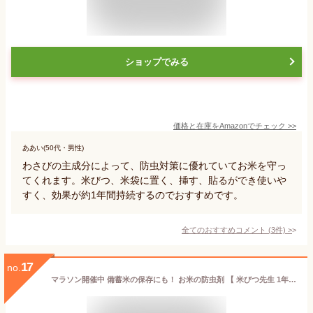
ショップでみる
価格と在庫を
Amazon
でチェック
>>
ああい(50代・男性)
わさびの主成分によって、防虫対策に優れていてお米を守っ
てくれます。米びつ、米袋に置く、挿す、貼るができ使いや
すく、効果が約1年間持続するのでおすすめです。
全てのおすすめコメント
(
3
件)
>
17
no.
マラソン開催中 備蓄米の保存にも！ お米の防虫剤 【 米びつ先生 1年用 】 Arromic アラミック KS-48N 有効期限1年 35kgまで お米の虫よけ 防虫 防虫剤 虫よけ 虫除け 虫 害虫 お米 米 米びつ こめびつ 米櫃 せんせい 植物成分 無害 元祖