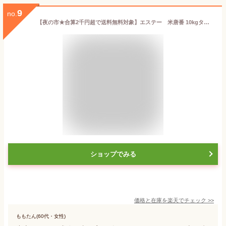
9
no.
【夜の市★合算2千円超で送料無料対象】エステー 米唐番 10kgタイプ ( ゼリータイプのお米用防虫剤 ) ( 4901070907229 )
ショップでみる
価格と在庫を
楽天
でチェック
>>
ももたん(60代・女性)