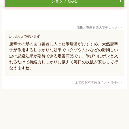
ショップでみる
価格と在庫を
楽天
でチェック
>>
かりんちょ(50代・男性)
唐辛子の形の面白容器に入った米唐番がおすすめ。天然唐辛
子が作用するしっかりな効果でコクゾウムシなどの鬱陶しい
虫の忌避効果が期待できる定番商品です。米びつにポンと入
れるだけで持続力しっかりに扱えて毎日の炊飯が安心して行
なえますね。
全てのおすすめコメント
(
1
件)
>