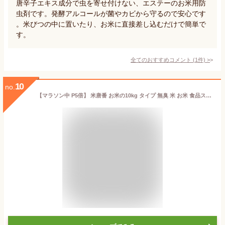
唐辛子エキス成分で虫を寄せ付けない、エステーのお米用防
虫剤です。発酵アルコールが菌やカビから守るので安心です
。米びつの中に置いたり、お米に直接差し込むだけで簡単で
す。
全てのおすすめコメント
(
1
件)
>
10
no.
【マラソン中 P5倍】 米唐番 お米の10kg タイプ 無臭 米 お米 食品ストッカー 防虫 炭 エステー 天然唐辛子 酒精 パワー 米びつ 害虫対策