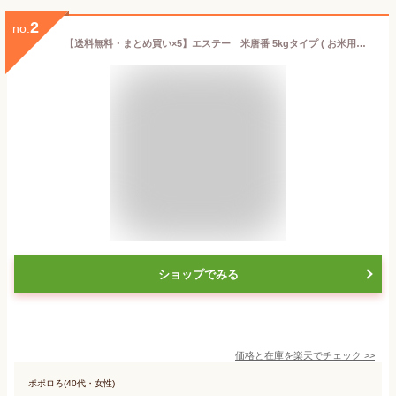
2
no.
【送料無料・まとめ買い×5】エステー 米唐番 5kgタイプ ( お米用防虫剤 ) ×5点セット ( 4901070907212 )
ショップでみる
価格と在庫を
楽天
でチェック
>>
ポポロろ(40代・女性)