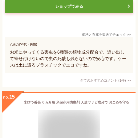
ショップでみる
価格と在庫を
楽天
でチェック
>>
八百万(50代・男性)
お米にやってくる害虫を6種類の植物成分配合で、追い出し
て寄せ付けないので虫の死骸も残らないので安心です。ケー
スは土に還るプラスチックでエコですね。
全てのおすすめコメント
(
1
件)
>
15
no.
米びつ番長 ６ヵ月用 米保存用防虫剤 天然ワサビ成分で おこめを守る