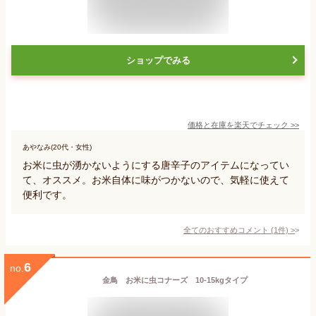
ショップでみる
価格と在庫を
楽天
でチェック
>>
あやなみ(20代・女性)
お米に虫が湧かないようにする唐辛子のアイテムになってい
て、オススメ。お米自体に味がつかないので、気軽に使えて
便利です。
全てのおすすめコメント
(
1
件)
>
6
no.
金鳥 お米に虫コナーズ 10-15kgタイプ