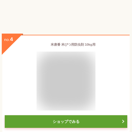
4
no.
米唐番 米びつ用防虫剤 10kg用
ショップでみる