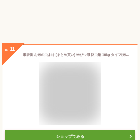
11
no.
米唐番 お米の虫よけ [まとめ買い] 米びつ用 防虫剤 10kg タイプ(米びつ30kgまで) [日本製] ジェル 45g×3個 お米 米櫃 虫
ショップでみる