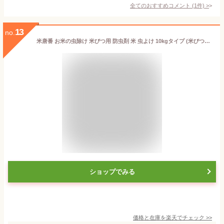
全てのおすすめコメント
(
1
件)
>
13
no.
米唐番 お米の虫除け 米びつ用 防虫剤 米 虫よけ 10kgタイプ (米びつ30kgまで)(1コ入*3コセット)【米唐番】
ショップでみる
価格と在庫を
楽天
でチェック
>>