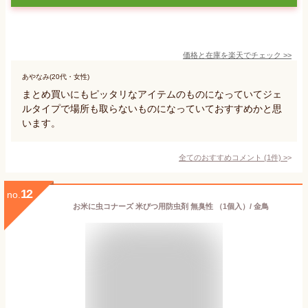
価格と在庫を
楽天
でチェック
>>
あやなみ(20代・女性)
まとめ買いにもピッタリなアイテムのものになっていてジェ
ルタイプで場所も取らないものになっていておすすめかと思
います。
全てのおすすめコメント
(
1
件)
>
12
no.
お米に虫コナーズ 米びつ用防虫剤 無臭性 （1個入）/ 金鳥