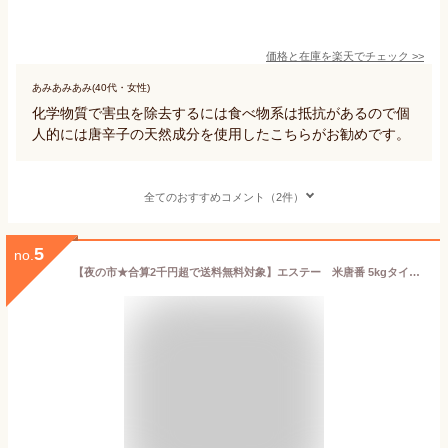
価格と在庫を
楽天
でチェック
>>
あみあみあみ(40代・女性)
化学物質で害虫を除去するには食べ物系は抵抗があるので個
人的には唐辛子の天然成分を使用したこちらがお勧めです。
全てのおすすめコメント（2件）
5
no.
【夜の市★合算2千円超で送料無料対象】エステー 米唐番 5kgタイプ ( お米用防虫剤 ) ( 4901070907212 )