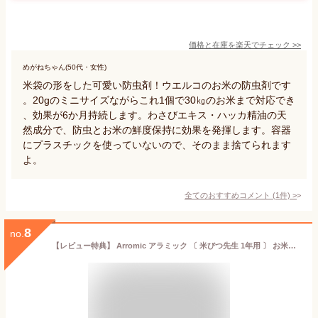
価格と在庫を
楽天
でチェック
>>
めがねちゃん(50代・女性)
米袋の形をした可愛い防虫剤！ウエルコのお米の防虫剤です
。20gのミニサイズながらこれ1個で30㎏のお米まで対応でき
、効果が6か月持続します。わさびエキス・ハッカ精油の天
然成分で、防虫とお米の鮮度保持に効果を発揮します。容器
にプラスチックを使っていないので、そのまま捨てられます
よ。
全てのおすすめコメント
(
1
件)
>
8
no.
【レビュー特典】 Arromic アラミック 〔 米びつ先生 1年用 〕 お米の防虫剤 有効期限1年 35kgまで KS-48N お米の虫よけ 防虫 防虫剤 虫よけ 虫除け 虫 害虫 お米 米 米びつ こめびつ 米櫃 せんせい 植物成分 無害 元祖