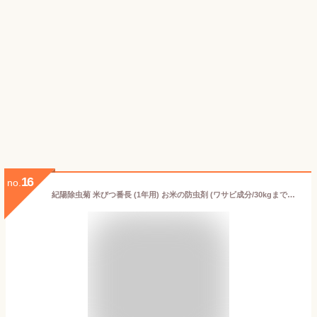
16
no.
紀陽除虫菊 米びつ番長 (1年用) お米の防虫剤 (ワサビ成分/30kgまで対応)米びつ用防虫剤 (虫除け/防カビ)簡単設置 置くだけ 貼るだけ