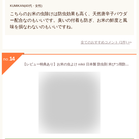
KUMIKAN(40代・女性)
こちらのお米の虫除けは防虫効果も高く、天然唐辛子パウダ
ー配合なのもいいです。臭いの付着も防ぎ、お米の鮮度と風
味を損なわないのもいいですね。
全てのおすすめコメント
(
1
件)
>
14
no.
【レビュー特典あり】お米の虫よけ nikii 日本製 防虫剤 米びつ用防虫剤 1年間 1年用 10kgまで お米 米びつ 米櫃 お米の保存 防虫 土に還るプラスチック お米の防虫 虫除け 害虫 無害 新米 植物成分 TERRAMAC 安心 安全 清潔 おしゃれ ホワイト グレー NAC-350 【&NE公式】