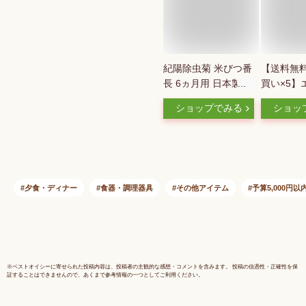
紀陽除虫菊 米びつ番
【送料無
長 6ヵ月用 日本製 米
買い×5
保存用防虫剤 米びつ
米唐番 5k
ショップでみる
ショッ
保存 防虫剤
お米用防虫剤
セット (
49010709
夕食・ディナー
食器・調理器具
その他アイテム
予算5,000円以
※
ベストオイシー
に寄せられた投稿内容は、投稿者の主観的な感想・コメントを含みます。 投稿の信憑性・正確性を保
証することはできませんので、あくまで参考情報の一つとしてご利用ください。