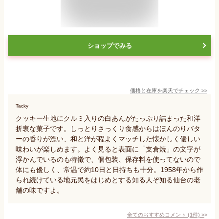
ショップでみる
価格と在庫を
楽天
でチェック
>>
Tacky
クッキー生地にクルミ入りの白あんがたっぷり詰まった和洋
折衷な菓子です。しっとりさっくり食感からはほんのりバタ
ーの香りが漂い、和と洋が程よくマッチした懐かしく優しい
味わいが楽しめます。よく見ると表面に「支倉焼」の文字が
浮かんでいるのも特徴で、個包装、保存料を使ってないので
体にも優しく、常温で約10日と日持ちも十分。1958年から作
られ続けている地元民をはじめとする知る人ぞ知る仙台の老
舗の味ですよ。
全てのおすすめコメント
(
1
件)
>