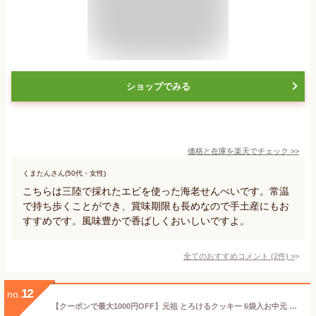
ショップでみる
価格と在庫を
楽天
でチェック
>>
くまたんさん(50代・女性)
こちらは三陸で採れたエビを使った海老せんべいです。常温
で持ち歩くことができ、賞味期限も長めなので手土産にもお
すすめです。風味豊かで香ばしくおいしいですよ。
全てのおすすめコメント
(
2
件)
>
12
no.
【クーポンで最大1000円OFF】元祖 とろけるクッキー 6袋入お中元 夏ギフト 内祝 御礼 退職 お祝 お返し 焼き菓子 詰め合わせ 個包装 クッキー チョコ チョコレート スイーツ お菓子 洋菓子 プレゼント 手土産 誕生日 出産祝 お土産 プチギフト