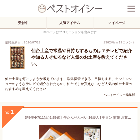
受付中
人気アイテム
マイページ
本ページはプロモーションを含みます
最終更新日：2026/07/13
1362
View
17
コメント
仙台土産で常温や日持ちするものは？テレビで紹介
や知る人ぞ知るなど人気のお土産を教えてくださ
い。
仙台土産を何にしようか考えています。常温保管できる、日持ちする、ケンミンシ
ョーのようなテレビで紹介されたもの、仙台でしか買えないなど人気の仙台土産の
おすすめを教えてください。
ベストオイシー編集部
1
no.
【P5倍◆7/11(土)1:59迄】牛たんせんべい 16袋入 | 牛タン 煎餅 お菓子 おやつ おつまみ 肉ギフト お肉 牛肉 誕生日プレゼント 贈り物 贈答用 お取り寄せグルメ お土産 食品 食べ物 内祝い お中元 御中元 夏ギフト 暑中見舞い 残暑見舞い 仙台 宮城 F-2