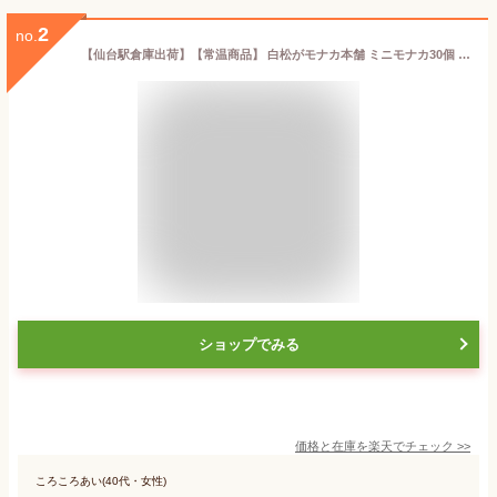
2
no.
【仙台駅倉庫出荷】【常温商品】 白松がモナカ本舗 ミニモナカ30個 東北 お土産 みやげ 東北みやげ お菓子 スイーツ グルメ お中元 お取り寄せ ギフト プレゼント のし可 御歳暮 内祝い
ショップでみる
価格と在庫を
楽天
でチェック
>>
ころころあい(40代・女性)