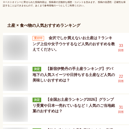
F-2
※
ベストオイシー
に寄せられた投稿内容は、投稿者の主観的な感想・コメントを含みます。 投稿の信憑性・正確性を保
証することはできませんので、あくまで参考情報の一つとしてご利用ください。
土産 × 食べ物
の人気おすすめランキング
金沢でしか買えないお土産は？ランキ
受付中
ング上位や女子ウケするなど人気のおすすめを教
33
えてください。
回答
【新宿伊勢丹の手土産ランキング】デパ
決定
地下の人気スイーツや日持ちする土産など人気の
22
美味しいおすすめは？
回答
【全国お土産ランキング2026】グランプ
決定
リ受賞や日本一売れているなど！人気のご当地銘
31
菓のおすすめは？
回答