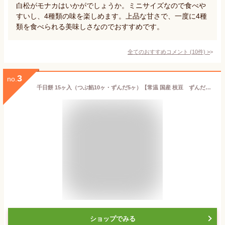
白松がモナカはいかがでしょうか。ミニサイズなので食べや
すいし、4種類の味を楽しめます。上品な甘さで、一度に4種
類を食べられる美味しさなのでおすすめです。
全てのおすすめコメント
(
10
件)
>
3
no.
千日餅 15ヶ入（つぶ餡10ヶ・ずんだ5ヶ）【常温 国産 枝豆 ずんだあん 小豆 餡 お取り寄せ スイーツ 仙台 お礼 お返し ご挨拶 ギフト 詰め合わせ プレゼント 贈答 個包装 お土産 宮城 老舗 内祝い 出産祝い 和菓子】
ショップでみる