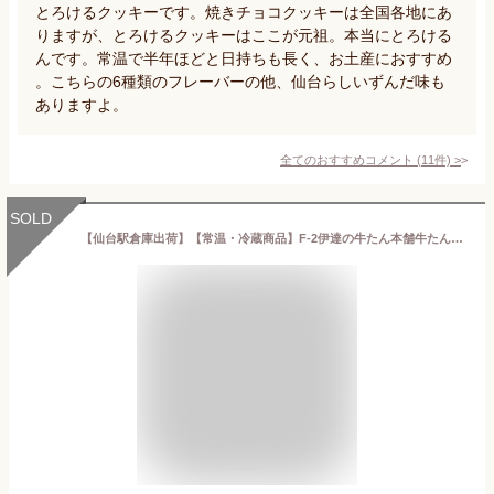
とろけるクッキーです。焼きチョコクッキーは全国各地にあ
りますが、とろけるクッキーはここが元祖。本当にとろける
んです。常温で半年ほどと日持ちも長く、お土産におすすめ
。こちらの6種類のフレーバーの他、仙台らしいずんだ味も
ありますよ。
全てのおすすめコメント
(
11
件)
>
SOLD
【仙台駅倉庫出荷】【常温・冷蔵商品】F-2伊達の牛たん本舗牛たんせんべい2枚×16袋[東北 お土産 みやげ 東北みやげ][お菓子 牛たん グルメ おとりよせ] お取り寄せ ギフト プレゼント 御歳暮 内祝い のし不可