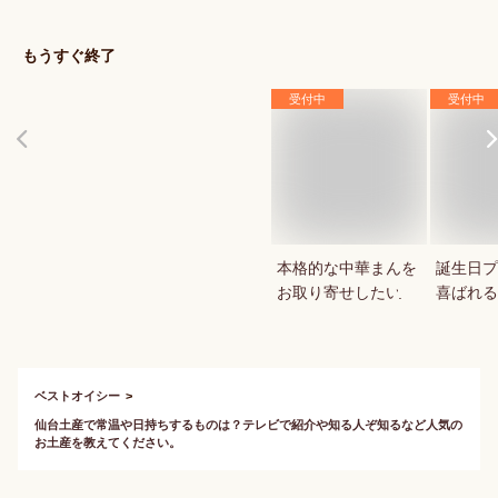
えてください。
もうすぐ終了
受付中
受付中
本格的な中華まんを
誕生日プ
お取り寄せしたい
喜ばれる
ーキはあ
ベストオイシー
仙台土産で常温や日持ちするものは？テレビで紹介や知る人ぞ知るなど人気の
お土産を教えてください。