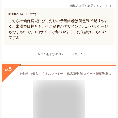
価格と在庫を
楽天
でチェック
>>
KUMIKAN(40代・女性)
こちらの仙台宮城にぴったりの伊達絵巻は個包装で配りやす
く、常温で日持ちも。伊達絵巻がデザインされたパッケージ
もおしゃれで、1口サイズで食べやすく、お茶請けにもいい
ですよ
全てのおすすめコメント（2件）
5
no.
支倉焼（6個入） くるみ クッキー 白餡 和菓子 和 スイーツ 洋菓子 奥州 仙台 ふじや千舟 父の日 母の日 お中元 お歳暮 ギフト プレゼント