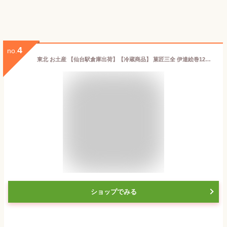
4
no.
東北 お土産 【仙台駅倉庫出荷】【冷蔵商品】 菓匠三全 伊達絵巻12個入 仙台 土産 東北みやげ お菓子 スイーツ グルメ おとりよせ お年賀 お中元 御中元 お歳暮 御歳暮 内祝い お取り寄せ ギフト プレゼント のし可
ショップでみる