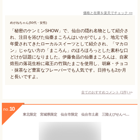
価格と在庫を
楽天
でチェック
>>
めがねちゃん(50代・女性)
「秘密のケンミンSHOW」で、仙台の隠れ名物として紹介さ
れ、注目を浴びた仙臺まころんはいかがでしょう。地元で長
年愛されてきたローカルスイーツとして紹介され、「マカロ
ン」じゃない方の「まころん」のほろほろっとした素朴な口
どけが話題になりました。伊藤食品の仙臺まころんは、自家
焙煎の落花生粉に蔵王の竹鶏たまごを使用し、胡麻・チョコ
・抹茶など豊富なフレーバーでも人気です。日持ちも2か月
と長いですよ。
全てのおすすめコメント
(
1
件)
>
10
no.
東北限定 宮城県限定 仙台市限定 仙台市土産 三陸えびせんべい 海老 SANRIKU SENBEI 三陸産の塩 三陸産ぶどうえび使用 焼菓子 27個 海老煎餅 えびせんべい 海老せんべい