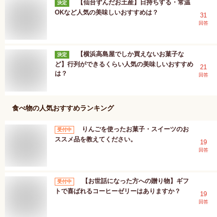
【仙台ずんだお土産】日持ちする・常温
決定
OKなど人気の美味しいおすすめは？
31
回答
【横浜高島屋でしか買えないお菓子な
決定
ど】行列ができるくらい人気の美味しいおすすめ
21
は？
回答
食べ物
の人気おすすめランキング
りんごを使ったお菓子・スイーツのお
受付中
ススメ品を教えてください。
19
回答
【お世話になった方への贈り物】ギフ
受付中
トで喜ばれるコーヒーゼリーはありますか？
19
回答