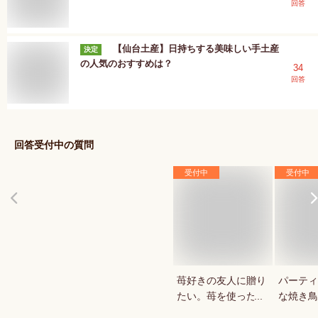
回答
【仙台土産】日持ちする美味しい手土産
決定
の人気のおすすめは？
34
回答
回答受付中の質問
受付中
受付中
苺好きの友人に贈り
パーティ
たい。苺を使ったお
な焼き鳥
菓子・スイーツを教
していま