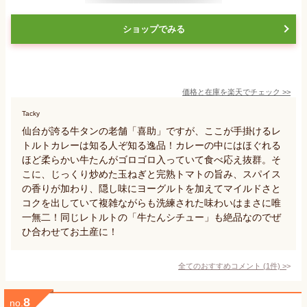
ショップでみる
価格と在庫を
楽天
でチェック
>>
Tacky
仙台が誇る牛タンの老舗「喜助」ですが、ここが手掛けるレ
トルトカレーは知る人ぞ知る逸品！カレーの中にはほぐれる
ほど柔らかい牛たんがゴロゴロ入っていて食べ応え抜群。そ
こに、じっくり炒めた玉ねぎと完熟トマトの旨み、スパイス
の香りが加わり、隠し味にヨーグルトを加えてマイルドさと
コクを出していて複雑ながらも洗練された味わいはまさに唯
一無二！同じレトルトの「牛たんシチュー」も絶品なのでぜ
ひ合わせてお土産に！
全てのおすすめコメント
(
1
件)
>
8
no.