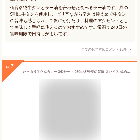
仙台名物牛タンとラー油を合わせた食べるラー油です。具の
9割に牛タンを使用し、ピリ辛ながら辛さは控えめで牛タン
の旨味も感じられ、ご飯にかけたり、料理のアクセントとし
て美味しく手軽に使えるのでおすすめです。常温で240日の
賞味期限で日持ちがよいです。
全てのおすすめコメント
(
1
件)
>
7
no.
たっぷり牛たんカレー 3個セット 250g×3 野菜の旨味 スパイス 炒めた玉ねぎ 完熟トマトの旨み スパイス 中辛 隠し味 ヨーグルト マイルドさとコク 牛たんがたっぷり120g 仙台 宮城 喜助 牛タン お取り寄せ