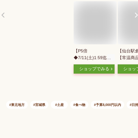
【P5倍
【仙台駅
◆7/11(土)1:59迄】
【常温商品
牛たんせんべい 16袋
モナカ本舗
ショップでみる
ショッ
入 | 牛タン 煎餅 お菓
カ30個 
子 おやつ おつまみ
みやげ 東
肉ギフト お肉 牛肉
お菓子 ス
誕生日プレゼント 贈
ルメ お中
り物 贈答用 お取り
寄せ ギフ
寄せグルメ お土産
ント のし
東北地方
宮城県
土産
食べ物
予算8,000円以内
日
食品 食べ物 内祝い
内祝い
お中元 御中元 夏ギ
フト 暑中見舞い 残
暑見舞い 仙台 宮城