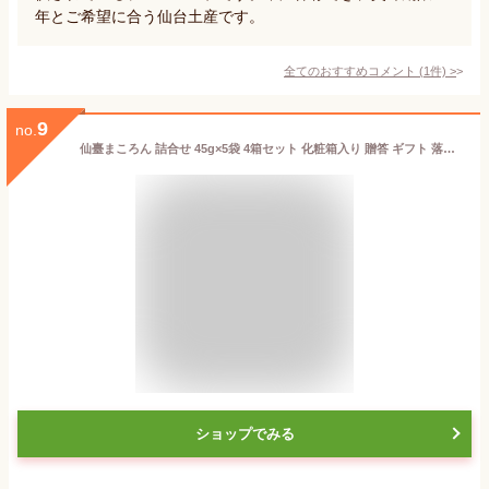
年とご希望に合う仙台土産です。
全てのおすすめコメント
(
1
件)
>
9
no.
仙臺まころん 詰合せ 45g×5袋 4箱セット 化粧箱入り 贈答 ギフト 落花生 厳選 竹鶏たまご 白石蔵王 伝承 郷土 宮城 伊藤食品工業所
ショップでみる