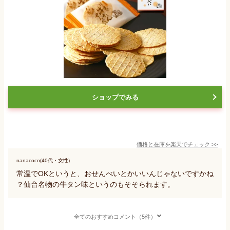
ショップでみる
価格と在庫を
楽天
でチェック
>>
nanacoco(40代・女性)
常温でOKというと、おせんべいとかいいんじゃないですかね
？仙台名物の牛タン味というのもそそられます。
全てのおすすめコメント（5件）