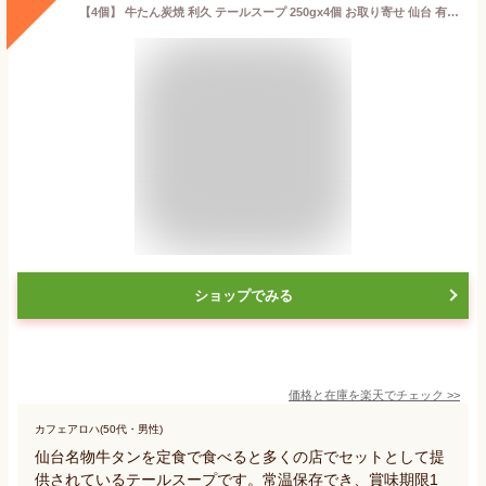
【4個】 牛たん炭焼 利久 テールスープ 250gx4個 お取り寄せ 仙台 有名店 牛たん 高級 レトルト 保存食 牛たんカレーと一緒に 記念日 ディナー 4コセット
ショップでみる
価格と在庫を
楽天
でチェック
>>
カフェアロハ(50代・男性)
仙台名物牛タンを定食で食べると多くの店でセットとして提
供されているテールスープです。常温保存でき、賞味期限1