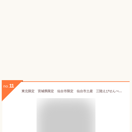
11
no.
東北限定 宮城県限定 仙台市限定 仙台市土産 三陸えびせんべい 海老 SANRIKU SENBEI 三陸産の塩 三陸産ぶどうえび使用 焼菓子 27個 海老煎餅 えびせんべい 海老せんべい