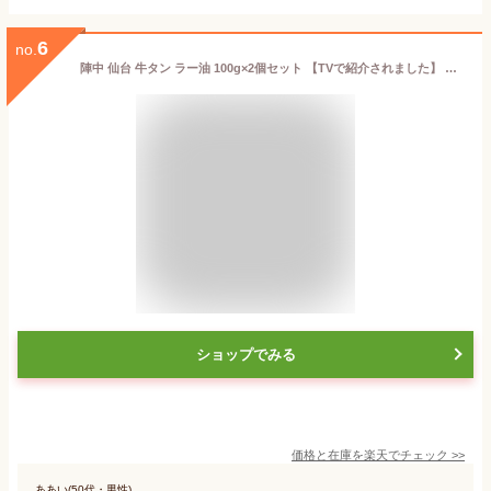
6
no.
陣中 仙台 牛タン ラー油 100g×2個セット 【TVで紹介されました】 仙台ラー油 ご飯のお供 ふりかけ 食べるラー油
ショップでみる
価格と在庫を
楽天
でチェック
>>
ああい(50代・男性)