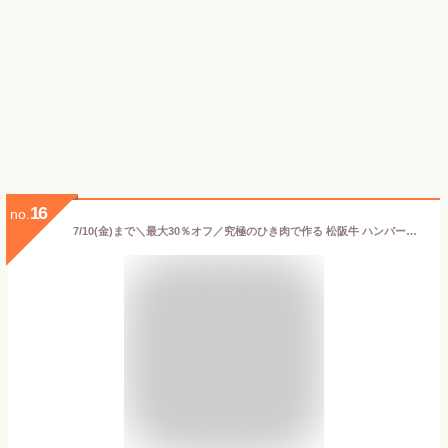
16
no.
7/10(金)まで＼最大30％オフ／究極のひき肉で作る 松阪牛 ハンバーグ ステーキ 個包装 1個 200g 無添加 特製ソース付 | ギフト 冷凍 高級ハンバーグ お取り寄せ 美味しい 熨斗 bonbori ぼんぼり 誕生日 合格 お祝 暑中お見舞い お中元 送料無料