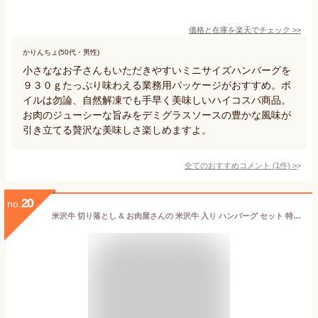
価格と在庫を
楽天
でチェック
>>
かりんちょ(50代・男性)
小さななお子さんもいただきやすいミニサイズハンバーグを
９３０ｇたっぷり味わえる業務用パッケージがおすすめ。ボ
イルは勿論、自然解凍でも手早く美味しいハイコスパ商品。
お肉のジューシーな旨みをデミグラスソースの豊かな風味が
引き立てる贅沢な美味しさ楽しめますよ。
全てのおすすめコメント
(
1
件)
>
20
no.
米沢牛 切り落とし & お肉屋さんの 米沢牛 入り ハンバーグ セット 特盛 600g (300g＆150g×2個) | 御中元 湯煎 温めるだけ 冷凍ハンバーグ 和牛ハンバーグ 三大和牛 国産牛 黒毛和牛 牛肉 高級肉 すき焼き 焼肉 しゃぶしゃぶ 詰め合せ 取り寄せグルメ 内祝 御祝 肉ギフト