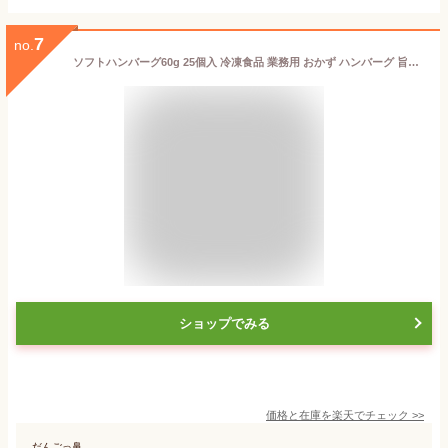
7
no.
ソフトハンバーグ60g 25個入 冷凍食品 業務用 おかず ハンバーグ 旨い 人気 安い レンジ調理 お徳用 単身者 大容量 時短 コスパ たんぱく質
ショップでみる
価格と在庫を
楽天
でチェック
>>
だんごっ鼻