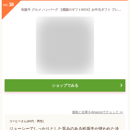
18
no.
松阪牛 グルメ ハンバーグ 【感謝のギフトBOX】お中元ギフト プレゼント 食べ物 父 30 40 50 60 70 代 高級 ハンバーグ父 内祝い お取り寄せ グルメ 御礼 誕生日 冷凍 人気
ショップでみる
価格と在庫を
Amazon
でチェック
>>
コーヒーさん(40代・男性)
ジューシーでしっかりとした旨みのある松坂牛が使われた冷