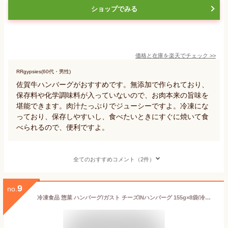
ショップでみる
価格と在庫を
楽天
でチェック
>>
RRgypsies(60代・男性)
佐賀牛ハンバーグがおすすめです。無添加で作られており、
保存料や化学調味料が入っていないので、お肉本来の旨味を
堪能できます。肉汁たっぷりでジューシーですよ。冷凍にな
っており、保存しやすいし、食べたいときにすぐに焼いて食
べられるので、便利ですよ。
全てのおすすめコメント（2件）
9
no.
冷凍食品 惣菜 ハンバーグ/ガスト チーズINハンバーグ 155g×8袋/冷凍ハンバーグ デミグラスソース 洋食 洋風惣菜 お惣菜 おかず 弁当 湯煎 湯せん 温めるだけ 一人暮らし 簡単調理 グルメ