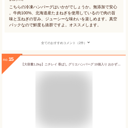
こちらの冷凍ハンバーグはいかがでしょうか。無添加で安心
。牛肉100%、北海道産たまねぎを使用しているので肉の旨
味と玉ねぎの甘み、ジューシーな味わいを楽しめます。真空
パックなので鮮度も抜群ですよ。オススメします。
全てのおすすめコメント（2件）
15
no.
【大容量1.2kg】ニチレイ 香ばし グリエハンバーグ 10個入り おかず 弁当 惣菜 食品 冷凍 コストコ 大容量 お得 便利 賞味期限 時短 お弁当 120 口コミ 業務用 レンジ 香ばしグリエハンバーグ レンジ 冷凍ハンバーグ 煮込み 電子レンジ 人気 ハンバーグ【Costco コストコ】