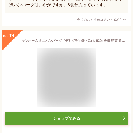
凍ハンバーグはいかがですか。8食分入っています。
全てのおすすめコメント
(
1
件)
>
19
no.
サンホーム ミニハンバーグ（デミグラ）鉄・Ca入 930g冷凍 惣菜 弁当 小さめ 洋食 肉 朝食 宿泊 おかず ひとくちサイズ デミグラスソース 自然解凍 ボイル 栄養 業務用 家庭用 大容量 お買い得 まとめ買い
ショップでみる