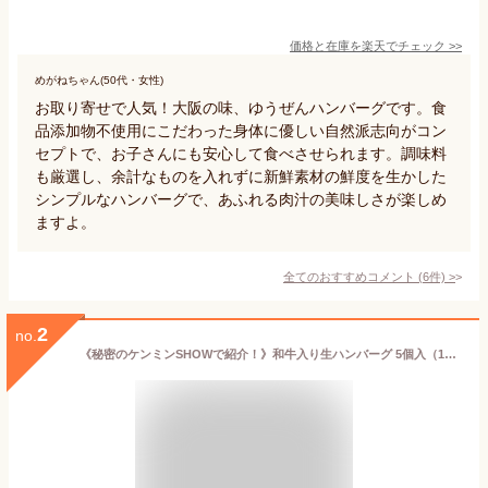
価格と在庫を
楽天
でチェック
>>
めがねちゃん(50代・女性)
お取り寄せで人気！大阪の味、ゆうぜんハンバーグです。食
品添加物不使用にこだわった身体に優しい自然派志向がコン
セプトで、お子さんにも安心して食べさせられます。調味料
も厳選し、余計なものを入れずに新鮮素材の鮮度を生かした
シンプルなハンバーグで、あふれる肉汁の美味しさが楽しめ
ますよ。
全てのおすすめコメント
(
6
件)
>
2
no.
《秘密のケンミンSHOWで紹介！》和牛入り生ハンバーグ 5個入（150g×5個） ステーキ 美味しい ビーフ お取り寄せグルメ 冷凍 ギフト 肉 牛肉 国産牛 プレゼント 贈り物 お礼 人気 送料無料 6815050100310