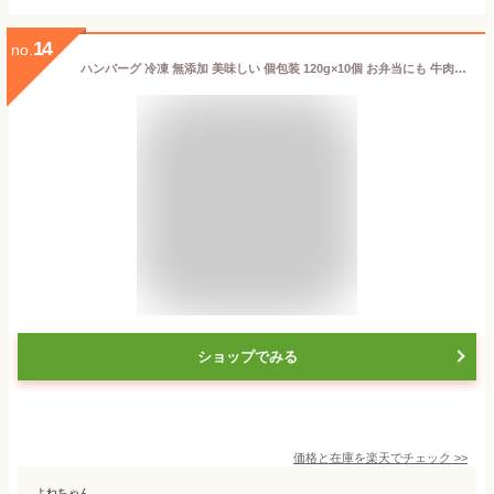
14
no.
ハンバーグ 冷凍 無添加 美味しい 個包装 120g×10個 お弁当にも 牛肉100％ 北海道産たまねぎ使用 簡単 便利 お中元 御中元 真空パック 牛肉100％ 冷凍 牛肉 味付き ハンバーグ まとめ買い 冷凍食品 お弁当 おかず 明和食品 送料無料 ※北海道・沖縄・離島を除く
ショップでみる
価格と在庫を
楽天
でチェック
>>
よねちゃん