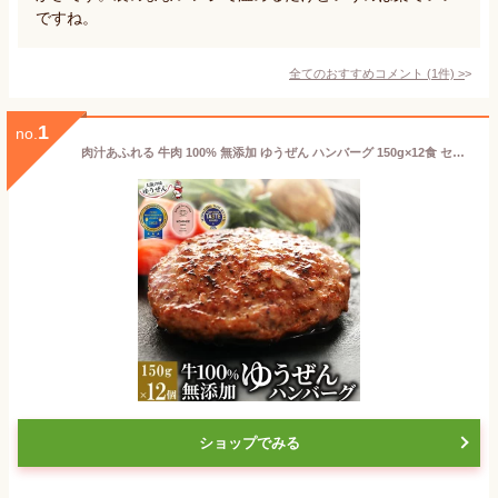
ですね。
全てのおすすめコメント
(
1
件)
>
1
no.
肉汁あふれる 牛肉 100% 無添加 ゆうぜん ハンバーグ 150g×12食 セット (1.8kg) 【送料無料】 楽天ランキング1位 年間250万個完売 お取り寄せ グルメ 冷凍 食品 肉 惣菜 美味しい おかず 子供 安心 お中元 御中元 贈り物 ギフト 内祝い 誕生日
ショップでみる