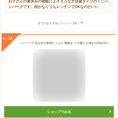
お子さんの夏休みの御飯によさそうな大容量タイプのミニハ
ンバーグです。焼かなくてもレンチンでOKなのがいい
全てのおすすめコメント（2件）
12
no.
ハンバーグ 玉ねぎの旨味たっぷり 粗挽き メガ盛り 2.4kg (100g×24枚)(1.2kg×2袋セット) 冷凍 惣菜 お弁当 あす楽 業務用 温めるだけ レンチン 冷食 送料無料
ショップでみる