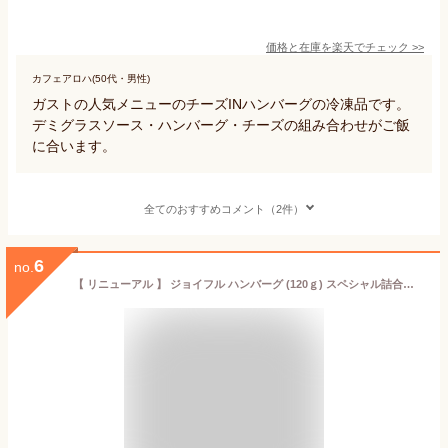
価格と在庫を
楽天
でチェック
>>
カフェアロハ(50代・男性)
ガストの人気メニューのチーズINハンバーグの冷凍品です。
デミグラスソース・ハンバーグ・チーズの組み合わせがご飯
に合います。
全てのおすすめコメント（2件）
6
no.
【 リニューアル 】 ジョイフル ハンバーグ (120ｇ) スペシャル詰合せセット 3種14個入り （ チーズインデミグラス ソース付き4個 てりやき ソース ペッパー 付き5個 チーズ インハンバーグ トマト ソース付き5個 ） 冷凍