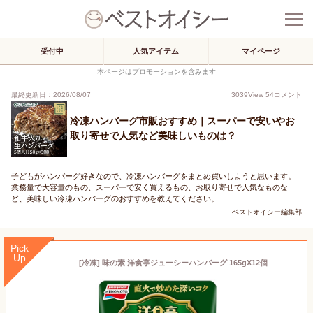
受付中
人気アイテム
マイページ
本ページはプロモーションを含みます
最終更新日：2026/08/07
3039
View
54
コメント
冷凍ハンバーグ市販おすすめ｜スーパーで安いやお
取り寄せで人気など美味しいものは？
子どもがハンバーグ好きなので、冷凍ハンバーグをまとめ買いしようと思います。
業務量で大容量のもの、スーパーで安く買えるもの、お取り寄せで人気なものな
ど、美味しい冷凍ハンバーグのおすすめを教えてください。
ベストオイシー編集部
Pick
Up
[冷凍] 味の素 洋食亭ジューシーハンバーグ 165gX12個