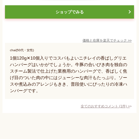
ショップでみる
価格と在庫を
楽天
でチェック
>>
chai(50代・女性)
1個120g✕10個入りでコスパもよいニチレイの香ばしグリエ
ハンバーグはいかがでしょうか。牛豚の合いびき肉を独自の
スチーム製法で仕上げた業務用のハンバーグで、香ばしく焦
げ目のついた肉の中にはジューシーな肉汁もたっぷり。ソー
スや煮込みのアレンジもきき、普段使いにぴったりの冷凍ハ
ンバーグです。
全てのおすすめコメント
(
1
件)
>