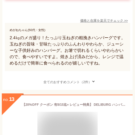
価格と在庫を
楽天
でチェック
>>
めがねちゃん(50代・女性)
2.4㎏のメガ盛り！たっぷり玉ねぎの粗挽きハンバーグです。
玉ねぎの旨味・甘味たっぷりのふんわりやわらか、ジューシ
ーな子供好みのハンバーグ。お箸で切れるくらいやわらかい
ので、食べやすいですよ。焼き上げ済みだから、レンジで温
めるだけで簡単に食べられるのが嬉しいですね。
全てのおすすめコメント（2件）
13
no.
【20%OFF クーポン 有8/15迄+ レビュー特典】 DELIBURG ハンバーグ 冷凍 食品 100g×5個×4 2kg レンチン 国内製造 業務用 お弁当 おかず 惣菜 BBQ 焼成 加熱済 肉加工品 惣菜