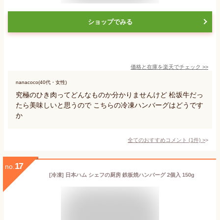
ショップでみる
価格と在庫を
楽天
でチェック
>>
nanacoco(40代・女性)
究極のひき肉ってどんなものか分かりませんけど 松坂牛だっ
たら美味しいと思うので こちらの冷凍ハンバーグはどうです
か
全てのおすすめコメント
(
1
件)
>
17
no.
[冷凍] 日本ハム シェフの厨房 鉄板焼ハンバーグ 2個入 150g