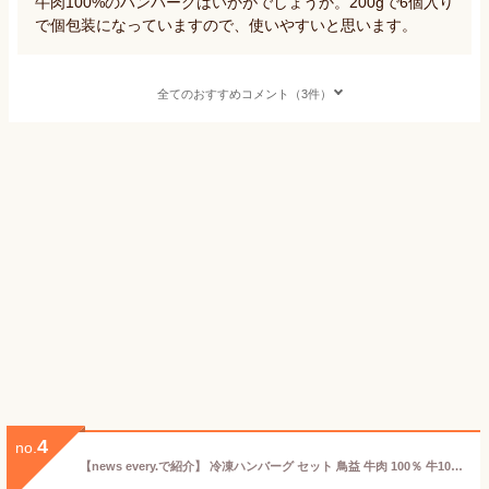
牛肉100%のハンバーグはいかがでしょうか。200gで6個入り
で個包装になっていますので、使いやすいと思います。
全てのおすすめコメント（3件）
4
no.
【news every.で紹介】 冷凍ハンバーグ セット 鳥益 牛肉 100％ 牛100％ ハンバーグ 焦げ目付 150g×5 まとめ買い 肉汁 冷凍惣菜 肉 美味しいおかず 夕飯 お取り寄せグルメ ディナー お惣菜 絶品 温めるだけ レンチン 湯煎 レンジ 冷凍食品 ギフト テレビ 紹介 グルメ