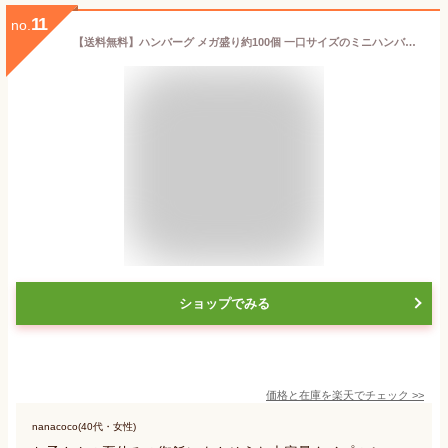
11
no.
【送料無料】ハンバーグ メガ盛り約100個 一口サイズのミニハンバーグ(国産鶏使用)1kg×2P まとめ買い 大量 冷凍惣菜 業務用 お惣菜 お弁当 ハンバーグ つくね 電子レンジ 温めるだけ 冷凍 朝食 弁当 おかず レンチン 訳あり レンジでチン 冷凍おかずセット 福袋 食品 鳥益
ショップでみる
価格と在庫を
楽天
でチェック
>>
nanacoco(40代・女性)