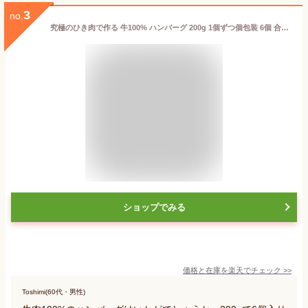
3
no.
究極のひき肉で作る 牛100% ハンバーグ 200g 1個ずつ個包装 6個 合計1.2kg オリジナルソース付き | 牛肉100% 冷凍 ギフト 父の日 食べ物 お取り寄せ 美味しい ビーフハンバーグ 牛肉ハンバーグ 熨斗 bonbori 送料無料
ショップでみる
価格と在庫を
楽天
でチェック
>>
Toshimi(60代・男性)