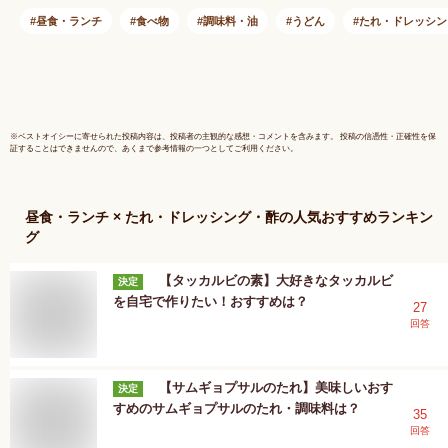
うどんによく合う た
昼食・ランチ
食べ物
調味料・油
うどん
たれ・ドレッシン
れ 焼うどんなどにも
使える うどんタレ
うどん つゆ 【 伊勢
うどん 横綱 みなみ
製麺 】
※
ベストオイシー
に寄せられた投稿内容は、投稿者の主観的な感想・コメントを含みます。 投稿の信憑性・正確性を保
証することはできませんので、あくまで参考情報の一つとしてご利用ください。
昼食・ランチ × たれ・ドレッシング・酢
の人気おすすめランキン
グ
【タッカルビの素】大好きなタッカルビ
決定
を自宅で作りたい！おすすめは？
27
回答
【サムギョプサルのたれ】美味しいおす
決定
すめのサムギョプサルのたれ・調味料は？
35
回答