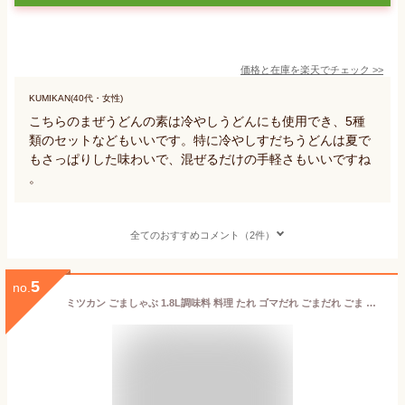
価格と在庫を
楽天
でチェック
>>
KUMIKAN(40代・女性)
こちらのまぜうどんの素は冷やしうどんにも使用でき、5種
類のセットなどもいいです。特に冷やしすだちうどんは夏で
もさっぱりした味わいで、混ぜるだけの手軽さもいいですね
。
全てのおすすめコメント（2件）
5
no.
ミツカン ごましゃぶ 1.8L調味料 料理 たれ ゴマだれ ごまだれ ごま ゴマ 胡麻 しゃぶしゃぶ 冷やし中華 うどん サラダ 冷奴 鍋 クリーミー お肉 コク 濃厚 すっきり 業務用 家庭用 大容量 お買い得 まとめ買い