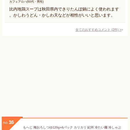
カフェアロハ(50代・男性)
比内地鶏スープは秋田県内できりたんぽ鍋によく使われます
。かしわうどん・かしわ天などが相性がいいと思います。
全てのおすすめコメント
(
2
件)
>
16
no.
もへじ 梅おろしつゆ120g×4パック カリカリ 紀州 冷たい麺 冷しゃぶ