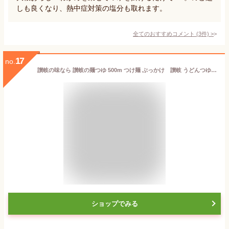
しも良くなり、熱中症対策の塩分も取れます。
全てのおすすめコメント
(
3
件)
>
17
no.
讃岐の味なら 讃岐の麺つゆ 500m つけ麺 ぶっかけ 讃岐 うどんつゆ そうめんつゆ そばつゆ にも 麺つゆ 麺つゆ 希釈タイプ 香川 昔ながらの讃岐うどんつゆ
ショップでみる