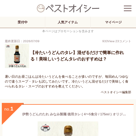
受付中
人気アイテム
マイページ
本ページはプロモーションを含みます
最終更新日：2026/07/09
933
View
23
コメント
【冷たいうどんのタレ】混ぜるだけで簡単に作れ
る！美味しいうどんタレのおすすめは？
暑い日のお昼ごはんは冷たいうどんを食べることが多いのですが、毎回めんつゆな
ので違うスープ・タレも試してみたいです。冷たいうどん混ぜるだけで美味しく食
べられるタレ・スープのおすすめを教えてください。
ベストオイシー編集部
1
no.
伊勢うどんのたれ みなみ製麺 徳用タレ ( 4〜5食分 / 175ml ) オリジナル 伊勢うどんのタレ 取り寄せ 通販 取り寄せ ご当地グルメ おかげ横丁 伊勢 人気タレ 伊勢うどんによく合う たれ 焼うどんなどにも使える うどんタレ うどん つゆ 【 伊勢うどん 横綱 みなみ製麺 】