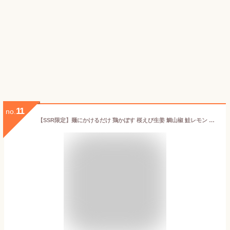
11
no.
【SSR限定】麺にかけるだけ 鶏かぼす 桜えび生姜 鯛山椒 鮭レモン 鶏ゆず胡椒 梅しそじゃこ ６種類セット 高級コットンおしぼり付き