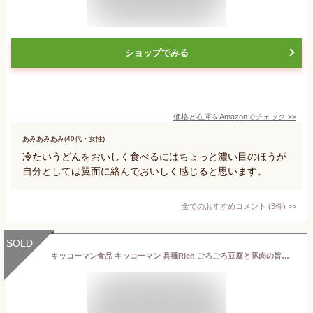
ショップでみる
価格と在庫を
Amazon
でチェック
>>
あみあみあみ(40代・女性)
冷たいうどんをおいしく食べるにはちょっと濃い目のほうが
自分としては翼面に絡んでおいしく感じると思います。
全てのおすすめコメント
(
3
件)
>
SOLD
キッコーマン食品 キッコーマン 具麺Rich ごろごろ豆腐と豚肉の旨味溢れる麻婆麺 90g×5個