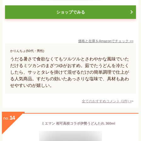
ショップでみる
価格と在庫を
Amazon
でチェック
>>
かりんちょ(50代・男性)
うだる暑さで食欲なくてもツルツルとさわやかな風味でいた
だけるミツカンのまざつゆがおすめ。茹でたうどんを冷たく
したら、サッとタレを掛けて混ぜるだけの簡単調理で仕上が
る人気商品。すだちの効いたあっさりな塩味で、具材もあわ
せやすいのが嬉しい。
全てのおすすめコメント
(
1
件)
>
14
no.
ミエマン 相可高校コラボ伊勢うどんたれ 360ml