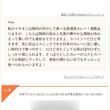
価格と在庫を
Amazon
でチェック
>>
Tacky
私のイチオシは無印の冷やして食べる新感覚カレー！複数あ
りますが、こちらは鶏肉の旨みと生姜の爽やかな風味が合わ
さって暑い日でも食欲をそそりますよ。スパイシーだけど辛
すぎず、見た目はエスニックですが日本のカレーに近い優し
い味付けで食べやすく、だけど冷たくしても味がぼやけずに
しっかり感じられます。さっぱりとしたカレーのコクとスパ
イスが絶妙にマッチして、食欲の湧かない日でもチュルッと
食べられちゃいますよ！
全てのおすすめコメント
(
1
件)
>
8
no.
日本アクセス みわび ぶっかけ氷つゆ ゆず香る昆布かつおつゆ 100ml