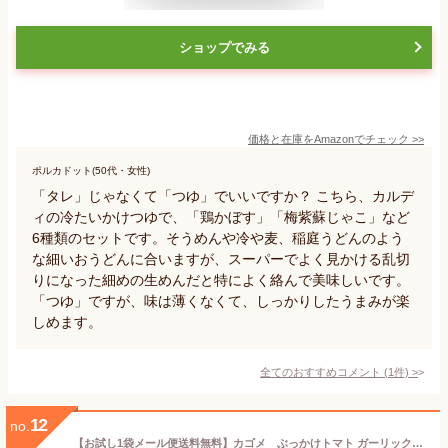
ショップでみる
価格と在庫を
Amazon
でチェック
>>
ポルカドット(50代・女性)
「タレ」じゃなくて「つゆ」でいいですか？ こちら、カルデ
ィの冷たいかけつゆで、「鶏かぼす」「梅紫蘇じゃこ」など
6種類のセットです。そうめんや冷や麦、稲庭うどんのよう
な細いおうどんに合いますが、スーパーでよく見かける乱切
りになった細めの生めんだと特によく絡んで美味しいです。
「つゆ」ですが、味は薄くなくて、しっかりしたうまみが楽
しめます。
全てのおすすめコメント
(
1
件)
>
12
no.
【お試し1袋メール便送料無料】カゴメ ぶっかけトマト ガーリック＆トマト 120g×1袋