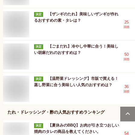
【ザンギのたれ】美味しいザンギが作れ
決定
るおすすめの素・タレは？
25
回答
【ごまだれ】冷やし中華に合う！美味し
決定
い胡麻だれのおすすめは？
50
回答
【温野菜ドレッシング】市販で買える！
決定
蒸し野菜に合う美味しい人気のおすすめは？
36
回答
たれ・ドレッシング・酢
の人気おすすめランキング
【夏休みのBBQ】お肉が引き立つおしい
決定
焼肉のタレの商品を教えてください。
54