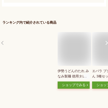
ランキング内で紹介されている商品
伊勢うどんのたれ み
エバラ プ
なみ製麺 徳用タレ (
ん 3種セ
4〜5食分 / 175ml )
ショップでみる
ショッ
オリジナル 伊勢うど
んのタレ 取り寄せ
通販 取り寄せ ご当
地グルメ おかげ横丁
伊勢 人気タレ 伊勢