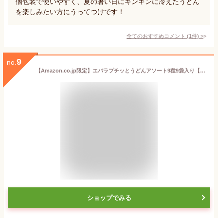
個包装で使いやすく、夏の暑い日にキンキンに冷えたうどん
を楽しみたい方にうってつけです！
全てのおすすめコメント
(
1
件)
>
9
no.
【Amazon.co.jp限定】エバラプチッとうどんアソート9種9袋入り【釜玉・すだちおろし・魚介とんこつ・ゆず塩鯛だし・ジャージャー麺・担々麺・明太子・だし入りとろろ・牛すき焼】【セット買い】
ショップでみる