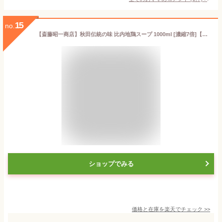
15
no.
【斎藤昭一商店】秋田伝統の味 比内地鶏スープ 1000ml [濃縮7倍]【斎藤昭一商店 秋田 比内地鶏 ひない 地鶏 スープ すーぷ つゆ 鍋 きりたんぽ鍋 うどん用 そば用 たれ タレ グルメ お土産 おみやげ ご当地 逸品 銘品 銘産】
ショップでみる
価格と在庫を
楽天
でチェック
>>