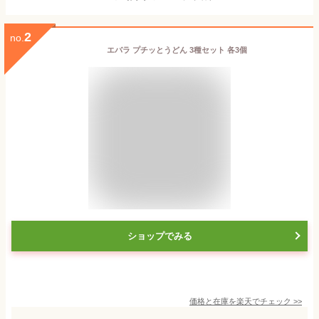
2
no.
エバラ プチッとうどん 3種セット 各3個
ショップでみる
価格と在庫を
楽天
でチェック
>>