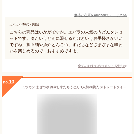
価格と在庫を
Amazon
でチェック
>>
ぷすぷす(40代・男性)
こちらの商品はいかがですか。エバラの人気のうどんタレセ
ットです。冷たいうどんに混ぜるだけというお手軽さがいい
ですね。担々麺や魚介とんこつ、すだちなどさまざまな味わ
いを楽しめるので、おすすめですよ。
全てのおすすめコメント
(
2
件)
>
10
no.
ミツカン まぜつゆ 冷やしすだちうどん 1人前×4袋入 ストレートタイプ うどんつゆ 冷やしうどん すだち