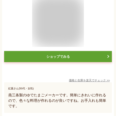
ショップでみる
価格と在庫を
楽天
でチェック
>>
紅葉さん(50代・女性)
燕三条製のゆでたまごメーカーです。簡単にきれいに作れる
ので、色々な料理が作れるのが良いですね。お手入れも簡単
です。