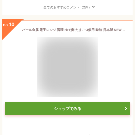
全てのおすすめコメント（2件）
10
no.
パール金属 電子レンジ 調理 ゆで卵 たまご 3個用 時短 日本製 NEWレンジピヨ 3エッグ CC-1148
ショップでみる