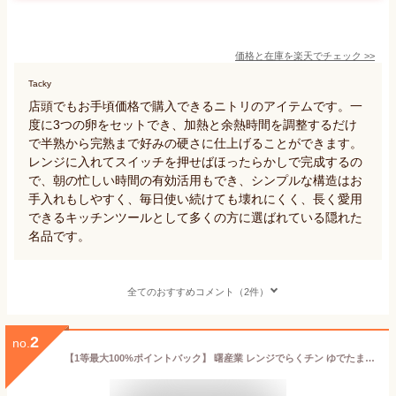
価格と在庫を
楽天
でチェック
>>
Tacky
店頭でもお手頃価格で購入できるニトリのアイテムです。一
度に3つの卵をセットでき、加熱と余熱時間を調整するだけ
で半熟から完熟まで好みの硬さに仕上げることができます。
レンジに入れてスイッチを押せばほったらかしで完成するの
で、朝の忙しい時間の有効活用もでき、シンプルな構造はお
手入れもしやすく、毎日使い続けても壊れにくく、長く愛用
できるキッチンツールとして多くの方に選ばれている隠れた
名品です。
全てのおすすめコメント（2件）
2
no.
【1等最大100%ポイントバック】 曙産業 レンジでらくチン ゆでたまご 4個用 /卵切器/ ゆで卵器 ゆでたまごメーカー ゆで卵メーカー ゆで卵レンジ エッグクッカー 燕三条 日本製【送料無料】