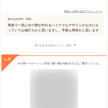
価格と在庫を
楽天
でチェック
>>
あやなみ(20代・女性)
簡単で一気にゆで卵が作れるハイテクなデザインのものにな
っていてお値打ちかと思いますし、手順も簡単かと思います
全てのおすすめコメント（2件）
8
no.
ゆで卵メーカー レンジ対応 1個〜最大4個 ゆでたまご 電子レンジ エッグクッカー エッグスチーマー ゆでたまごメーカー ゆで卵 グッズ 半熟 固茹で 固ゆで 軽量 かわいい おしゃれ にわとり キッチングッズ 料理 時短 時間短縮 ボイラー