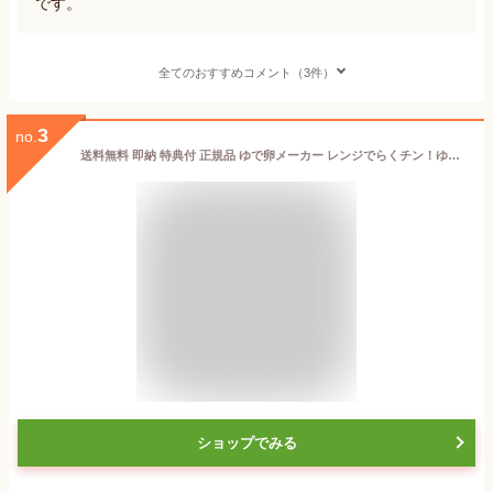
です。
全てのおすすめコメント（3件）
3
no.
送料無料 即納 特典付 正規品 ゆで卵メーカー レンジでらくチン！ゆでたまご 2個 エッグスチーマー 日本製 1個 ゆでたまご職人 レンジ ゆでたまごメーカー 電子レンジ エッグクッカー ゆで卵 ゆでたまご器 RE-277 簡単 便利 半熟 固ゆで 手軽 時短
ショップでみる