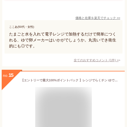
価格と在庫を
楽天
でチェック
>>
ここあ(50代・女性)
たまごと水を入れて電子レンジで加熱するだけで簡単につく
れる、ゆで卵メーカーはいかがでしょうか。丸洗いでき衛生
的にも◎です。
全てのおすすめコメント
(
1
件)
>
15
no.
【エントリーで最大100%ポイントバック 】レンジでらくチン ゆでたまご 2個用 RE-277 曙産業ゆでたまごメーカー ゆで卵 ゆで卵メーカー 電子レンジ レンチン レンジ 簡単 便利 調理 半熟 固ゆで たまご 卵 玉子 egg エッグ 日本製