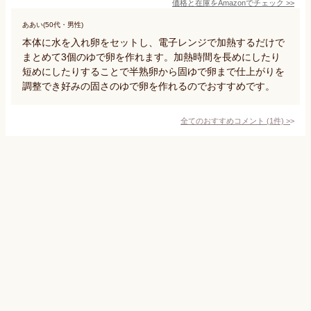
価格と在庫を
Amazon
でチェック
>>
ああい(50代・男性)
本体に水を入れ卵をセットし、電子レンジで加熱するだけで
まとめて3個のゆで卵を作れます。加熱時間を長めにしたり
短めにしたりすることで半熟卵から固ゆで卵まで仕上がりを
調整でき好みの固さのゆで卵を作れるのでおすすめです。
全てのおすすめコメント
(
1
件)
>