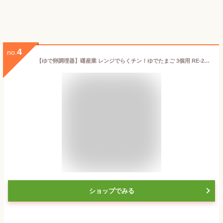
4
no.
【ゆで卵調理器】曙産業 レンジでらくチン！ゆでたまご 3個用 RE-278 電子レンジ調理器 ゆでたまごメーカー（たまご調理器・かんたん・簡単・シンプル・かわいい・時短グッズ・便利・調理器・キッチンツール・半熟卵・固ゆで卵・ゆで卵メーカー）カクセー
ショップでみる