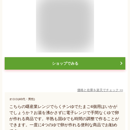
ショップでみる
価格と在庫を
楽天
でチェック
>>
オロロ(40代・男性)
こちらの曙産業レンジでらくチンゆでたまご4個用はいかが
でしょうか？お湯を沸かさずに電子レンジで手間なくゆで卵
が作れる商品です。半熟も固ゆでも時間の調整で作ることが
できます。一度に4つのゆで卵が作れる便利な商品でお勧め