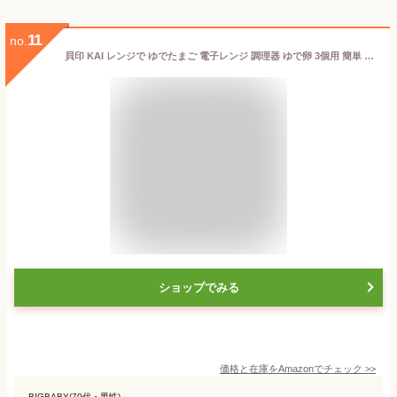
11
no.
貝印 KAI レンジで ゆでたまご 電子レンジ 調理器 ゆで卵 3個用 簡単 時短 KAI KITCHEN 日本製 DH8230
ショップでみる
価格と在庫を
Amazon
でチェック
>>
BIGBABY(70代・男性)