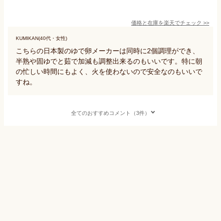
価格と在庫を
楽天
でチェック
>>
KUMIKAN(40代・女性)
こちらの日本製のゆで卵メーカーは同時に2個調理ができ、
半熟や固ゆでと茹で加減も調整出来るのもいいです。特に朝
の忙しい時間にもよく、火を使わないので安全なのもいいで
すね。
全てのおすすめコメント（3件）