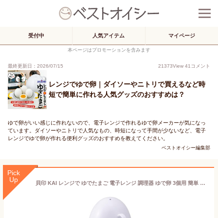
受付中
人気アイテム
マイページ
本ページはプロモーションを含みます
最終更新日：2026/07/15
21373
View
41
コメント
レンジでゆで卵｜ダイソーやニトリで買えるなど時
短で簡単に作れる人気グッズのおすすめは？
ゆで卵がいい感じに作れないので、電子レンジで作れるゆで卵メーカーが気になっ
ています。ダイソーやニトリで人気なもの、時短になって手間が少ないなど、電子
レンジでゆで卵が作れる便利グッズのおすすめを教えてください。
ベストオイシー編集部
Pick
Up
貝印 KAI レンジで ゆでたまご 電子レンジ 調理器 ゆで卵 3個用 簡単 時短 KAI KITCHEN 日本製 DH8230