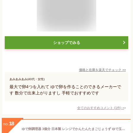
ショップでみる
価格と在庫を
楽天
でチェック
>>
あみあみあみ(40代・女性)
最大で卵4つを入れて ゆで卵を作ることのできるメーカーで
す 数分で出来上がりますし 手軽でおすすめです
全てのおすすめコメント
(
1
件)
>
18
no.
ゆで卵調理器 3個分 日本製 レンジでかんたんたまごじょうず ゆで玉子 ヨシカワ SH8092 | キッチン 便利グッズ ゆで卵メーカー 電子レンジ ゆでたまごメーカー ゆで卵器 ゆでたまご器 ゆでたまご 調理機 ゆで