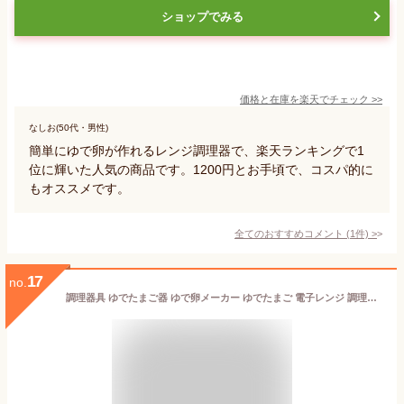
ショップでみる
価格と在庫を
楽天
でチェック
>>
なしお(50代・男性)
簡単にゆで卵が作れるレンジ調理器で、楽天ランキングで1
位に輝いた人気の商品です。1200円とお手頃で、コスパ的に
もオススメです。
全てのおすすめコメント
(
1
件)
>
17
no.
調理器具 ゆでたまご器 ゆで卵メーカー ゆでたまご 電子レンジ 調理用品 安全 簡単 加熱 (管理S) 送料無料 【SK18569】