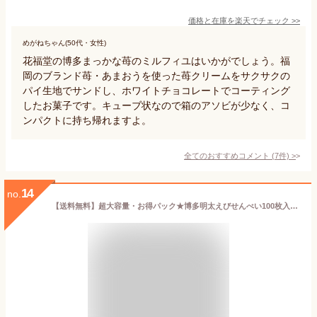
価格と在庫を
楽天
でチェック
>>
めがねちゃん(50代・女性)
花福堂の博多まっかな苺のミルフィユはいかがでしょう。福
岡のブランド苺・あまおうを使った苺クリームをサクサクの
パイ生地でサンドし、ホワイトチョコレートでコーティング
したお菓子です。キューブ状なので箱のアソビが少なく、コ
ンパクトに持ち帰れますよ。
全てのおすすめコメント
(
7
件)
>
14
no.
【送料無料】超大容量・お得パック★博多明太えびせんべい100枚入★対応 福岡 博多土産 スイーツ （宅急便発送） proper