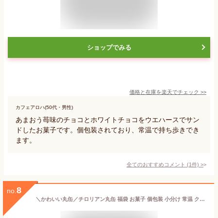
ショップでみる
価格と在庫を
楽天
でチェック
>>
カフェアロハ(50代・男性)
あまおう苺味のチョコとホワイトチョコをウエハースでサン
ドしたお菓子です。個包装されており、常温で持ち歩きでき
ます。
全てのおすすめコメント
(
1
件)
>
8
no.
＼かわいい丸缶／チロリアン丸缶 福袋 お菓子 個包装 小分け 常温 クッキー スイーツ ギフト ばらまき お祝い お礼 職場 お土産 手土産 差し入れ 退職 お世話になりました 引越し 焼き菓子 中元 お取り寄せ 福岡 有名 大人気 千鳥屋