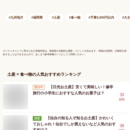
定】 辛子めんたい風
らまき お
味 せんべい お取り
職場 お土
寄せ 明太子 博多土
差し入れ 
九州地方
福岡県
土産
食べ物
予算5,000円以内
大
産 お菓子 福岡 博多
話になりま
名物 めんたいこ ギ
日 焼き菓
フト プレゼント 詰
寄せ 福岡
め合わせ アソート
気
※
ベストオイシー
に寄せられた投稿内容は、投稿者の主観的な感想・コメントを含みます。 投稿の信憑性・正確性を保
証することはできませんので、あくまで参考情報の一つとしてご利用ください。
土産 × 食べ物
の人気おすすめランキング
【日光お土産】安くて美味しい！修学
受付中
旅行の小学生におすすな人気のお菓子は？
33
回答
【仙台の知る人ぞ知るお土産】かわいく
決定
ておしゃれ！仙台でしか買えないなど人気のおす
39
すめは？