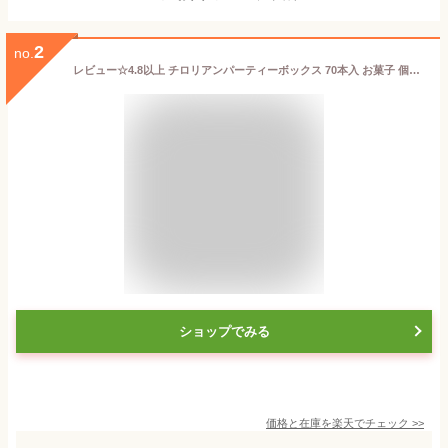
2
no.
レビュー☆4.8以上 チロリアンパーティーボックス 70本入 お菓子 個包装 大容量 小分け クッキー スイーツ ギフト ばらまき お祝い お礼 職場 お土産 手土産 差し入れ 退職 お世話になりました 誕生日 焼き菓子 お取り寄せ 福岡 有名 大人気
ショップでみる
価格と在庫を
楽天
でチェック
>>