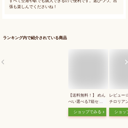
すべて空港や駅でも購入できるので便利です。選びつつ、出
張も楽しんでくださいね！
ランキング内で紹介されている商品
【送料無料！】 めん
レビュー☆
べい選べる7箱セッ
チロリア
ト （プレーン・辛
ーボックス
ショップでみる
ショッ
口・マヨネーズ・玉
お菓子 個
ねぎ・ねぎ・かつお
量 小分け
各2枚×8袋) 【九州限
スイーツ 