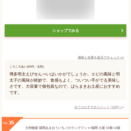
ショップでみる
価格と在庫を
楽天
でチェック
>>
ころころあい(40代・女性)
博多明太えびせんべいはいかがでしょうか。エビの風味と明
太子の風味が絶妙で、食感もよく、ついつい手がでる美味し
さです。大容量で個包装なので、ばらまきお土産におすすめ
です。
全てのおすすめコメント
(
10
件)
>
15
no.
大邦物産 福岡あまおういちごのラングドシャ/福岡 土産 10個 ×2箱