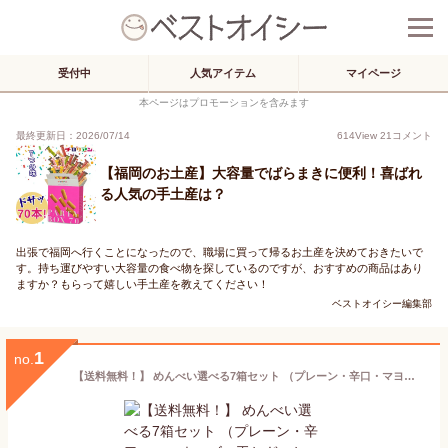
受付中
人気アイテム
マイページ
本ページはプロモーションを含みます
最終更新日：2026/07/14
614
View
21
コメント
【福岡のお土産】大容量でばらまきに便利！喜ばれ
る人気の手土産は？
出張で福岡へ行くことになったので、職場に買って帰るお土産を決めておきたいで
す。持ち運びやすい大容量の食べ物を探しているのですが、おすすめの商品はあり
ますか？もらって嬉しい手土産を教えてください！
ベストオイシー編集部
1
no.
【送料無料！】 めんべい選べる7箱セット （プレーン・辛口・マヨネーズ・玉ねぎ・ねぎ・かつお 各2枚×8袋) 【九州限定】 辛子めんたい風味 せんべい お取り寄せ 明太子 博多土産 お菓子 福岡 博多 名物 めんたいこ ギフト プレゼント 詰め合わせ アソート