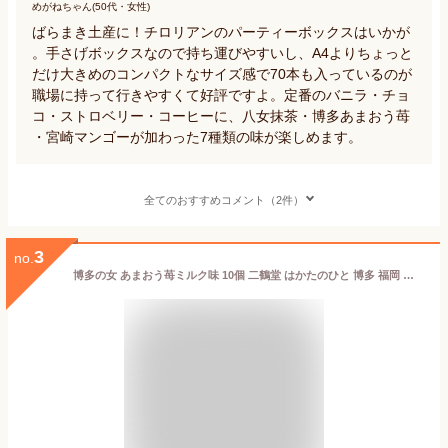
めがねちゃん(50代・女性)
ばらまき土産に！チロリアンのパーティーボックスはいかが
。手さげボックスなので持ち運びやすいし、A4よりちょっと
だけ大きめのコンパクトなサイズ感で70本も入っているのが
職場に持って行きやすくて好評ですよ。定番のバニラ・チョ
コ・ストロベリー・コーヒーに、八女抹茶・博多あまおう苺
・宮崎マンゴーが加わった7種類の味が楽しめます。
全てのおすすめコメント（2件）
3
no.
博多の女 あまおう苺ミルク味 10個 二鶴堂 はかたのひと 博多 福岡 九州 お土産 手土産 贈答 羊羹 ようかん バームクーヘン 洋菓子 内祝 お礼 感謝 出産内祝い お返し 駅 空港 日持ち 新しい 高 評価 入学祝い 入園祝い お返し 引っ越し お配り 新生活