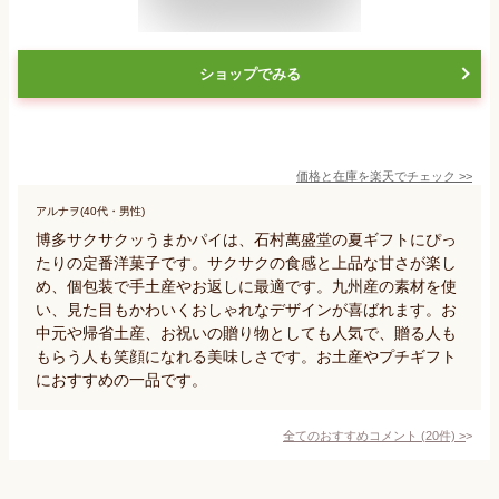
ショップでみる
価格と在庫を
楽天
でチェック
>>
アルナヲ(40代・男性)
博多サクサクッうまかパイは、石村萬盛堂の夏ギフトにぴっ
たりの定番洋菓子です。サクサクの食感と上品な甘さが楽し
め、個包装で手土産やお返しに最適です。九州産の素材を使
い、見た目もかわいくおしゃれなデザインが喜ばれます。お
中元や帰省土産、お祝いの贈り物としても人気で、贈る人も
もらう人も笑顔になれる美味しさです。お土産やプチギフト
におすすめの一品です。
全てのおすすめコメント
(
20
件)
>