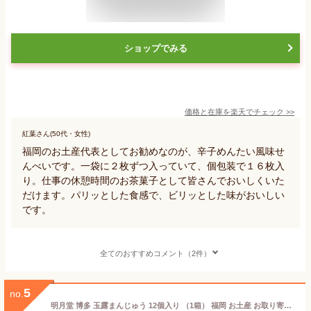
ショップでみる
価格と在庫を
楽天
でチェック
>>
紅葉さん(50代・女性)
福岡のお土産代表としてお勧めなのが、辛子めんたい風味せ
んべいです。一袋に２枚ずつ入っていて、個包装で１６枚入
り。仕事の休憩時間のお茶菓子として皆さんでおいしくいた
だけます。パリッとした食感で、ビリッとした味がおいしい
です。
全てのおすすめコメント（2件）
5
no.
明月堂 博多 玉露まんじゅう 12個入り （1箱） 福岡 お土産 お取り寄せ ギフト 贈答用 お菓子 お年賀 お中元 お歳暮 帰省土産 プレゼント お祝い