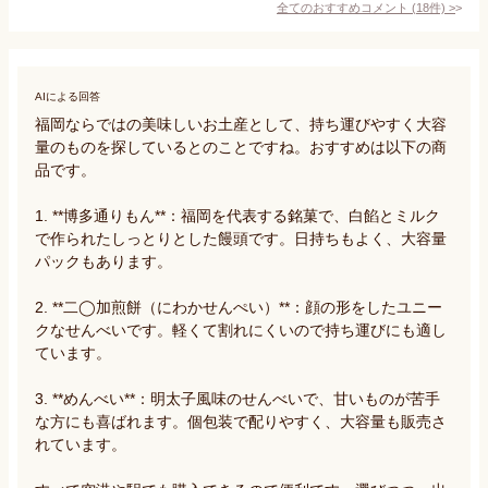
全てのおすすめコメント
(
18
件)
>
AIによる回答
福岡ならではの美味しいお土産として、持ち運びやすく大容
量のものを探しているとのことですね。おすすめは以下の商
品です。

1. **博多通りもん**：福岡を代表する銘菓で、白餡とミルク
で作られたしっとりとした饅頭です。日持ちもよく、大容量
パックもあります。

2. **二◯加煎餅（にわかせんぺい）**：顔の形をしたユニー
クなせんべいです。軽くて割れにくいので持ち運びにも適し
ています。

3. **めんべい**：明太子風味のせんべいで、甘いものが苦手
な方にも喜ばれます。個包装で配りやすく、大容量も販売さ
れています。
