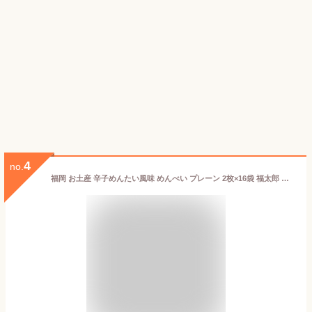
4
no.
福岡 お土産 辛子めんたい風味 めんべい プレーン 2枚×16袋 福太郎 博多 九州 帰省土産 贈り物 博多土産 お菓子 せんべい 和菓子 プレゼント 手土産 お返し 贈答 明太子 風味 駅 空港 日持ち 新しい 高 評価 職場 新幹線 入学祝い 入園祝い お返し 引っ越し お配り 新生活