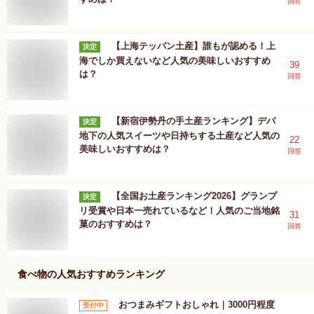
回答
【上海テッパン土産】誰もが認める！上
決定
海でしか買えないなど人気の美味しいおすすめ
39
は？
回答
【新宿伊勢丹の手土産ランキング】デパ
決定
地下の人気スイーツや日持ちする土産など人気の
22
美味しいおすすめは？
回答
【全国お土産ランキング2026】グランプ
決定
リ受賞や日本一売れているなど！人気のご当地銘
31
菓のおすすめは？
回答
食べ物
の人気おすすめランキング
おつまみギフトおしゃれ｜3000円程度
受付中