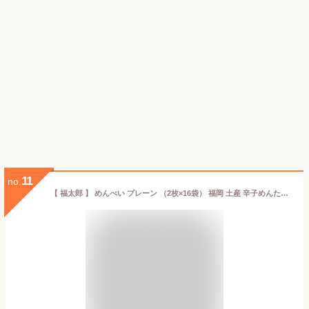
11
no.
【 福太郎 】 めんべい プレーン （2枚×16袋） 福岡 土産 辛子めんたい 風味 せんべい