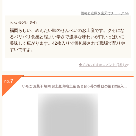
価格と在庫を
楽天
でチェック
>>
ああい(50代・男性)
福岡らしい、めんたい味のせんべいのお土産です。クセにな
るパリパリ食感と程よい辛さで濃厚な味わいが口いっぱいに
美味しく広がります。42枚入りで個包装されて職場で配りや
すいですよ。
全てのおすすめコメント
(
1
件)
>
7
no.
いちご お菓子 福岡 お土産 帰省土産 あまおう苺の香 ほの菓 (12個入り)【九州限定】 博多 ウエハース いちご お菓子 お土産 帰省土産 ギフト プレゼント ご当地 帰省土産 お盆 敬老の日