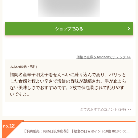
ショップでみる
価格と在庫を
Amazon
でチェック
>>
ああい(50代・男性)
福岡名産辛子明太子をせんべいに練り込んであり、パリッと
した食感と程よい辛さで海鮮の旨味が凝縮され、手が止まら
ない美味しさでおすすめです。2枚で個包装されて配りやす
いですよ。
全てのおすすめコメント
(
2
件)
>
12
no.
【予約販売：9月5日以降出荷】【敬老の日★ポイント10倍 8/18 0:00~8/31 23:59】敬老の日 ギフト ★梅田彩佳さん公式キャラクター★海老と明太子がピリッと辛いせんべい 博多明太えびせんべい 42枚入 【0】（宅急便発送） proper