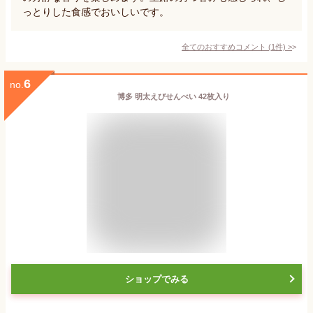
っとりした食感でおいしいです。
全てのおすすめコメント
(
1
件)
>
6
no.
博多 明太えびせんべい 42枚入り
ショップでみる