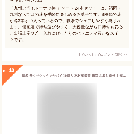
soraあおい(60代・女性)
「九州ご当地ドーナツ棒 アソート 24本セット」は、福岡・
九州ならではの味を手軽に楽しめるお菓子です。8種類の味
が各3本ずつ入っているので、職場でシェアしやすく喜ばれ
ます。個包装で持ち運びやすく、大容量ながら日持ちも安心
。出張土産や差し入れにぴったりのバラエティ豊かなスイー
ツです。
全てのおすすめコメント
(
3
件)
>
10
no.
博多 サクサクッうまかパイ 10個入 石村萬盛堂 贈答 お取り寄せ お菓子 洋菓子 スイーツ 定番 お土産 博多 福岡 九州 銘菓 プレゼント お返し 個包装 手土産 プチギフト お礼 お祝い 駅 お返し 引っ越し お配り お供え 中元 お中元 残暑 見舞 帰省