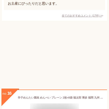
お土産にぴったりだと思います。
全てのおすすめコメント
(
17
件)
>
16
no.
辛子めんたい風味 めんべい プレーン 2枚×8袋 福太郎 博多 福岡 九州 お土産 帰省土産 贈り物 博多土産 お菓子 せんべい 和菓子 プレゼント 手土産 お返し プチギフト 贈答 明太子 入学祝い 入園祝い お返し 引っ越し お配り 新生活