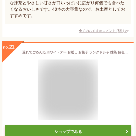
な抹茶とやさしい甘さが口いっぱいに広がり何個でも食べた
くなるおいしさです。48本の大容量なので、お土産としてお
すすめです。
全てのおすすめコメント
(
5
件)
>
21
no.
遅れてごめんね ホワイトデー お返し お菓子 ラングドシャ 抹茶 個包装 春 スイーツ 取り寄せ ギフト グラッ茶 京都ヴェネト プチギフト 退職 産休 出産 送料込 春ギフト 個包装 小分け 職場 焼菓子 2026 抹茶スイーツ 抹茶 クッキー 京都 お土産 京都土産
ショップでみる