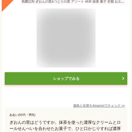
祇園辻利 ぎおんの里&つじりの里 アソート 48本 抹茶 菓子 京都 お土産 お菓子 ギフト 手土産 職場 お祝い お返し 贈り物 お礼 小分け 和菓子 焼き菓子
ショップでみる
価格と在庫を
Amazon
でチェック
>>
ああい(50代・男性)
ぎおんの里はどうですか。抹茶を使った濃厚なクリームとロ
ールせんべいを合わせたお菓子で、ひと口かじりすれば濃厚