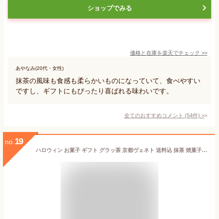
ショップでみる
価格と在庫を
楽天
でチェック
>>
あやなみ(20代・女性)
抹茶の風味も食感も柔らかいものになっていて、食べやすい
ですし、ギフトにもぴったり喜ばれる味わいです。
全てのおすすめコメント
(
54
件)
>
19
no.
ハロウィン お菓子 ギフト グラッ茶 京都ヴェネト 送料込 抹茶 焼菓子 クッキー 京都 お土産 抹茶スイーツ 小分け 個包装 お供え 御供 職場 産休 出産 結婚 結婚記念日 ご挨拶 誕生日 出産 内祝 日本 修学旅行 京都土産 帰省土産