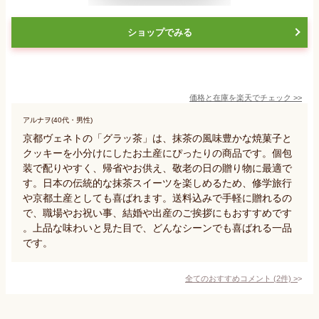
ショップでみる
価格と在庫を
楽天
でチェック
>>
アルナヲ(40代・男性)
京都ヴェネトの「グラッ茶」は、抹茶の風味豊かな焼菓子と
クッキーを小分けにしたお土産にぴったりの商品です。個包
装で配りやすく、帰省やお供え、敬老の日の贈り物に最適で
す。日本の伝統的な抹茶スイーツを楽しめるため、修学旅行
や京都土産としても喜ばれます。送料込みで手軽に贈れるの
で、職場やお祝い事、結婚や出産のご挨拶にもおすすめです
。上品な味わいと見た目で、どんなシーンでも喜ばれる一品
です。
全てのおすすめコメント
(
2
件)
>