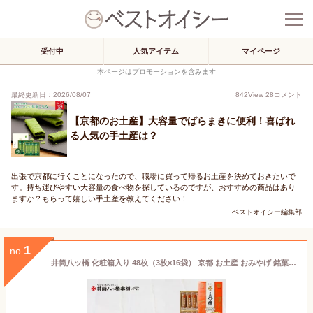
受付中
人気アイテム
マイページ
本ページはプロモーションを含みます
最終更新日：2026/08/07
842
View
28
コメント
【京都のお土産】大容量でばらまきに便利！喜ばれ
る人気の手土産は？
出張で京都に行くことになったので、職場に買って帰るお土産を決めておきたいで
す。持ち運びやすい大容量の食べ物を探しているのですが、おすすめの商品はあり
ますか？もらって嬉しい手土産を教えてください！
ベストオイシー編集部
1
no.
井筒八ッ橋 化粧箱入り 48枚（3枚×16袋） 京都 お土産 おみやげ 銘菓 名物 和菓子 八ツ橋 生八つ橋 八つ橋 帰省 旅行 修学旅行 ご当地 お取り寄せ おとりよせ やつはし おやつ お菓子 おかし ご当地 シナモン 煎餅 せんべい 焼き 菓子 ギフト 焼き菓子