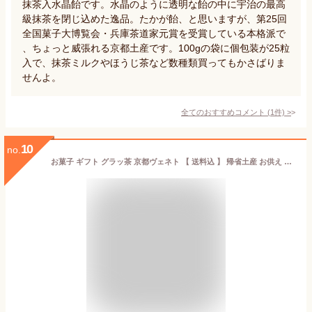
抹茶入水晶飴です。水晶のように透明な飴の中に宇治の最高
級抹茶を閉じ込めた逸品。たかが飴、と思いますが、第25回
全国菓子大博覧会・兵庫茶道家元賞を受賞している本格派で
、ちょっと威張れる京都土産です。100gの袋に個包装が25粒
入で、抹茶ミルクやほうじ茶など数種類買ってもかさばりま
せんよ。
全てのおすすめコメント
(
1
件)
>
10
no.
お菓子 ギフト グラッ茶 京都ヴェネト 【 送料込 】 帰省土産 お供え 御供 敬老の日 個包装 抹茶 焼菓子 クッキー 京都 お土産 抹茶スイーツ 小分け 職場 産休 出産 結婚 結婚 ご挨拶 誕生日 出産 内祝 日本 修学旅行 京都土産