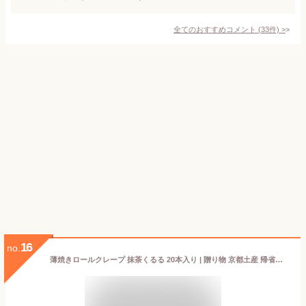
全てのおすすめコメント
(
33
件)
>
16
no.
薄焼きロールクレープ 抹茶くるる 20本入り | 贈り物 京都土産 帰省土産 旅行 京都 お土産 手土産 お菓子 抹茶スイーツ お取り寄せスイーツ 焼菓子 ギフト 取り寄せ 森半 抹茶 チョコレート チョコ コルネット 宇治 お取り寄せ 内祝い 和スイーツ 返礼 御礼 お返し