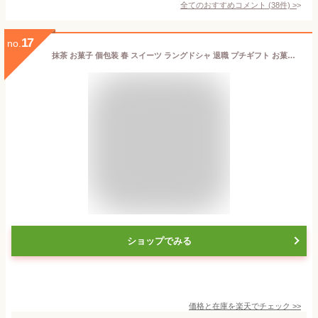
全てのおすすめコメント
(
38
件)
>
17
no.
抹茶 お菓子 個包装 春 スイーツ ラングドシャ 退職 プチギフト お菓子 お取り寄せ ギフト グラッ茶 京都ヴェネト 抹茶スイーツ 春スイーツ 個包装 小分け ばらまき 職場 2026 クッキー 京都 スイーツギフト 京都土産
ショップでみる
価格と在庫を
楽天
でチェック
>>