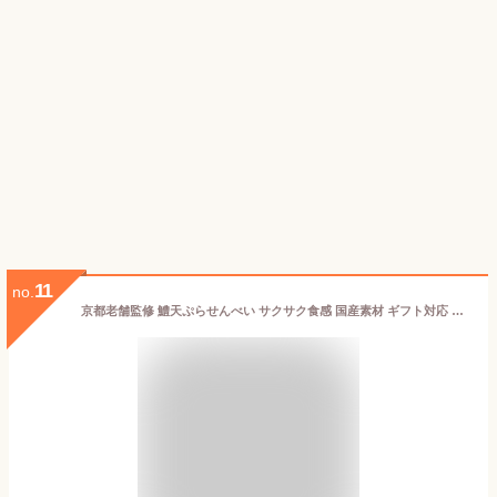
11
no.
京都老舗監修 鱧天ぷらせんべい サクサク食感 国産素材 ギフト対応 おやつ・おつまみに 個包装 サクサク 夏季限定 のし対応可能