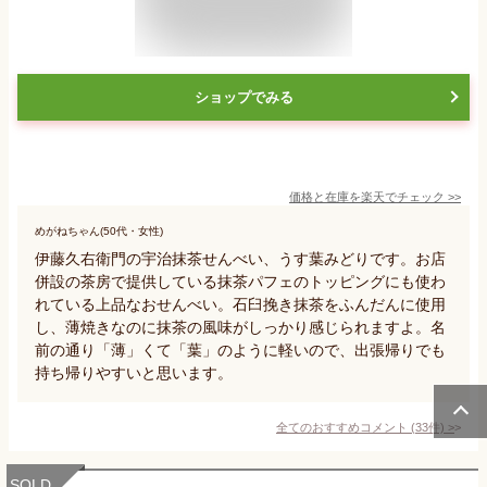
ショップでみる
価格と在庫を
楽天
でチェック
>>
めがねちゃん(50代・女性)
伊藤久右衛門の宇治抹茶せんべい、うす葉みどりです。お店
併設の茶房で提供している抹茶パフェのトッピングにも使わ
れている上品なおせんべい。石臼挽き抹茶をふんだんに使用
し、薄焼きなのに抹茶の風味がしっかり感じられますよ。名
前の通り「薄」くて「葉」のように軽いので、出張帰りでも
持ち帰りやすいと思います。
全てのおすすめコメント
(
33
件)
>
SOLD