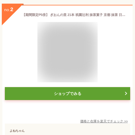
2
no.
【期間限定P5倍】 ぎおんの里 21本 祇園辻利 抹茶菓子 京都 抹茶 日本茶 お茶菓子 茶菓子 お菓子 菓子 和菓子 洋菓子 焼き菓子 せんべい 煎餅 クッキー 京都菓子 スイーツ 和スイーツ 個包装 小分け 高級 和風 京都土産 ギフト プレゼント 贈り物 お取り寄せ
ショップでみる
価格と在庫を
楽天
でチェック
>>
よねちゃん