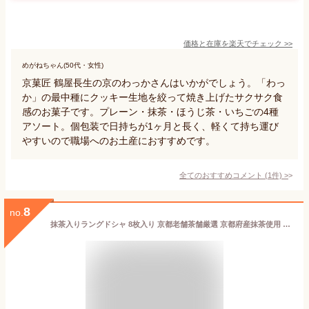
価格と在庫を
楽天
でチェック
>>
めがねちゃん(50代・女性)
京菓匠 鶴屋長生の京のわっかさんはいかがでしょう。「わっ
か」の最中種にクッキー生地を絞って焼き上げたサクサク食
感のお菓子です。プレーン・抹茶・ほうじ茶・いちごの4種
アソート。個包装で日持ちが1ヶ月と長く、軽くて持ち運び
やすいので職場へのお土産におすすめです。
全てのおすすめコメント
(
1
件)
>
8
no.
抹茶入りラングドシャ 8枚入り 京都老舗茶舗厳選 京都府産抹茶使用 贈り物 手土産 ギフト お中元 お歳暮 ママ会に最適