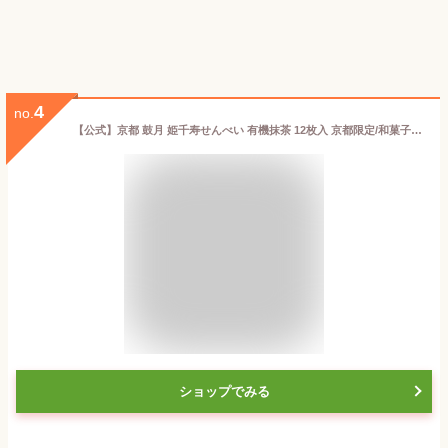
4
no.
【公式】京都 鼓月 姫千寿せんべい 有機抹茶 12枚入 京都限定/和菓子 京都 お菓子 内祝い お返し 入学祝い 老舗 お取り寄せ お配り お祝い お礼 出産 結婚祝い ホワイトデー ギフト プチギフト 贈り物 ご自宅用 抹茶 宇治 お土産【エントリーでUP!】
ショップでみる