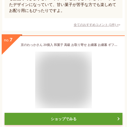
たデザインになっていて、甘い菓子が苦手な方でも楽しめて
お配り用にもぴったりですよ。
全てのおすすめコメント
(
1
件)
>
7
no.
京のわっかさん 20個入 和菓子 高級 お取り寄せ お歳暮 お歳暮 ギフト お菓子 ランキング 銘菓 プレゼント 贈答 お土産 手土産 贈り物 京都 御中元 暑中見舞い 残暑見舞い
ショップでみる