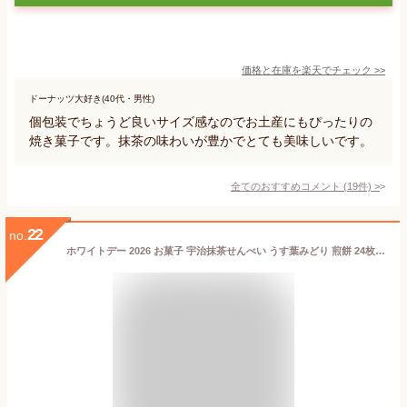
価格と在庫を
楽天
でチェック
>>
ドーナッツ大好き(40代・男性)
個包装でちょうど良いサイズ感なのでお土産にもぴったりの
焼き菓子です。抹茶の味わいが豊かでとても美味しいです。
全てのおすすめコメント
(
19
件)
>
22
no.
ホワイトデー 2026 お菓子 宇治抹茶せんべい うす葉みどり 煎餅 24枚入 §京都 抹茶スイーツ 和菓子 お土産 伊藤久右衛門 | プレゼント 抹茶 スイーツ 宇治抹茶 お取り寄せ おせんべい お煎餅 せんべい 引越し 挨拶 引っ越し 京都みやげ 取り寄せ おみやげ 内祝い ギフト