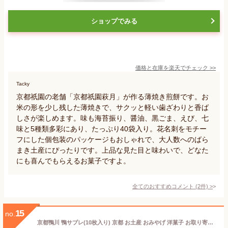
ショップでみる
価格と在庫を
楽天
でチェック
>>
Tacky
京都祇園の老舗「京都祇園萩月」が作る薄焼き煎餅です。お
米の形を少し残した薄焼きで、サクッと軽い歯ざわりと香ば
しさが楽しめます。味も海苔振り、醤油、黒ごま、えび、七
味と5種類多彩にあり、たっぷり40袋入り。花名刺をモチー
フにした個包装のパッケージもおしゃれで、大人数へのばら
まき土産にぴったりです。上品な見た目と味わいで、どなた
にも喜んでもらえるお菓子ですよ。
全てのおすすめコメント
(
2
件)
>
15
no.
京都鴨川 鴨サブレ(10枚入り) 京都 お土産 おみやげ 洋菓子 お取り寄せ おとりよせ 詰め合わせ つめあわせ お菓子 おかし プレゼント ギフト おしゃれ プチギフト かわいい サブレ クッキー 個包装 内祝い 出産祝い キッズ 出産内祝い ホワイトデー 引き出物 鳥サブレ