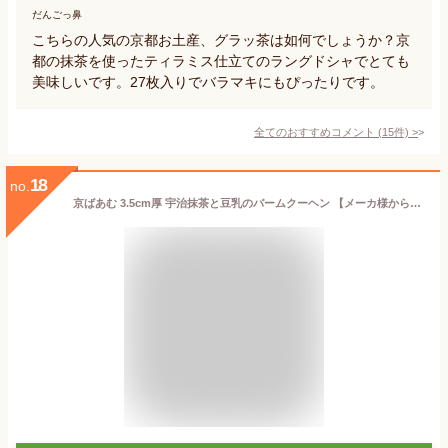
だんごっ鼻
こちらの人気の京都お土産、グラッ茶は如何でしょうか？京
都の抹茶を使ったティラミス仕立てのラングドシャでとても
美味しいです。27枚入りでバラマキにもぴったりです。
全てのおすすめコメント
(
15
件)
>
18
no.
京ばあむ 3.5cm厚 宇治抹茶と豆乳のバームクーヘン 【メーカ様から直取引。賞味期限が常に新しい安心できます】【京都土産 バウムクーヘン 宇治抹茶】