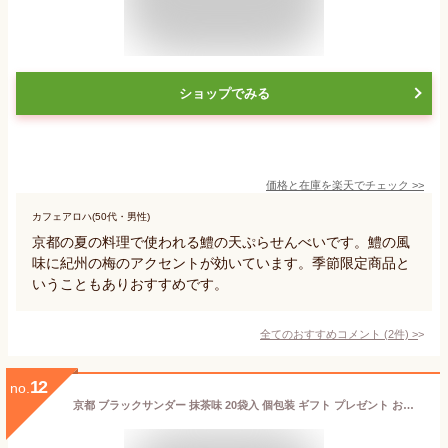
ショップでみる
価格と在庫を
楽天
でチェック
>>
カフェアロハ(50代・男性)
京都の夏の料理で使われる鱧の天ぷらせんべいです。鱧の風
味に紀州の梅のアクセントが効いています。季節限定商品と
いうこともありおすすめです。
全てのおすすめコメント
(
2
件)
>
12
no.
京都 ブラックサンダー 抹茶味 20袋入 個包装 ギフト プレゼント お土産 有楽製菓 ユーラク チョコレート お菓子 スイーツ 地域限定