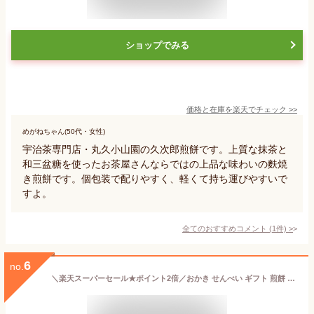
ショップでみる
価格と在庫を
楽天
でチェック
>>
めがねちゃん(50代・女性)
宇治茶専門店・丸久小山園の久次郎煎餅です。上質な抹茶と
和三盆糖を使ったお茶屋さんならではの上品な味わいの麩焼
き煎餅です。個包装で配りやすく、軽くて持ち運びやすいで
すよ。
全てのおすすめコメント
(
1
件)
>
6
no.
＼楽天スーパーセール★ポイント2倍／おかき せんべい ギフト 煎餅 詰合せ 贈答 個包装 大量 大容量 プレゼント 敬老の日 お菓子 和菓子 ギフト 京都 養老軒 京のにぎやかあられ【72個】【T】お煎餅 おかき あられ 詰め合わせ 退職 送料無料 御礼 おしゃれ