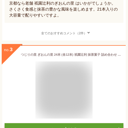
京都なら老舗 祇園辻利のぎおんの里 はいかがでしょうか。
さくさく食感と抹茶の豊かな風味を楽しめます。21本入りの
大容量で配りやすいですよ。
全てのおすすめコメント（2件）
3
no.
つじりの里 ぎおんの里 24本 (各12本) 祇園辻利 抹茶菓子 詰め合わせ 京都 抹茶 日本茶 お茶菓子 茶菓子お菓子 菓子 和菓子 京都菓子 洋菓子 焼き菓子 スイーツ 和スイーツ 個包装 小分け 高級 京都土産 ギフト プレゼント 贈り物 お取り寄せ