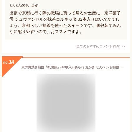
どんどん(50代・男性)
出張で京都に行く際の職場に買って帰るお土産に、京洋菓子
司 ジュヴァンセルの抹茶コルネッタ 32本入りはいかがでし
ょう。京都らしい抹茶を使ったスイーツです、個包装でみん
なに配りやすいので、おススメですよ。
全てのおすすめコメント
(
3
件)
>
14
no.
京の薄焼き煎餅『祇園煎』(40枚入) |あられ おかき せんべい お煎餅 ギフト 退職 お礼 お菓子 御礼 個包装 感謝 お返し あられ お煎餅 おせんべい 和菓子 お礼 京都 菓子折り 挨拶 和菓子 お手土産 敬老の日 介護施設 敬老イベント プレゼント 粗品 自治会