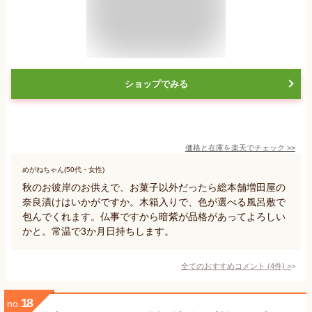
ショップでみる
価格と在庫を
楽天
でチェック
>>
めがねちゃん(50代・女性)
秋のお彼岸のお供えで、お菓子以外だったら総本舗増田屋の
奈良漬けはいかがですか。木箱入りで、色が選べる風呂敷で
包んでくれます。仏事ですから暗紫が品格があってよろしい
かと。常温で3か月日持ちします。
全てのおすすめコメント
(
4
件)
>
18
no.