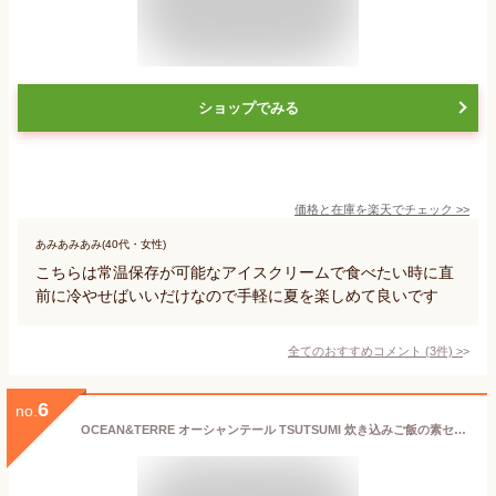
ショップでみる
価格と在庫を
楽天
でチェック
>>
あみあみあみ(40代・女性)
こちらは常温保存が可能なアイスクリームで食べたい時に直
前に冷やせばいいだけなので手軽に夏を楽しめて良いです
全てのおすすめコメント
(
3
件)
>
6
no.
OCEAN&TERRE オーシャンテール TSUTSUMI 炊き込みご飯の素セットA ギフトセット☆食べ物 詰め合わせ 誕生日 出産内祝い 結婚内祝い 出産祝い 結婚祝い 引き出物 お祝い お返し 香典返し 快気祝い プレゼント お供え 敬老の日