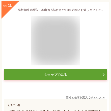
11
no.
送料無料 送料込 山本山 海苔詰合せ YN-303 内祝い お返し ギフトセット 出産内祝い 結婚内祝い 入学内祝い お中元 暑中見舞い お供え 御供 初盆志 香典返し 粗供養 快気祝い 快気内祝い
ショップでみる
価格と在庫を
楽天
でチェック
>>
だんごっ鼻