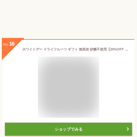
16
no.
ホワイトデー ドライフルーツ ギフト 無添加 砂糖不使用【20%OFF クーポン 配布中】【フルセレ 2本セット】フリーズドライ いちご 砂糖不使用 無添加 高級 プレゼント おしゃれ ミックス ドライいちご パイン いちじく ブルーベリー キウイ ヨーグルト【送料無料】
ショップでみる