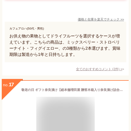
価格と在庫を
楽天
でチェック
>>
カフェアロハ(50代・男性)
お供え物の果物としてドライフルーツを選択するケースが増
えています。こちらの商品は、ミックスベリー・ストロベリ
ーナイト・フィグイエロー、の3種類から2本選びます。賞味
期限は製造から1年と日持ちします。
全てのおすすめコメント
(
2
件)
>
17
no.
敬老の日 ギフト奈良漬け【総本舗増田屋 贈答木箱入り奈良漬け詰合せ其の弐 瓜1本 大根150g 胡瓜120g】お取り寄せ 手土産 送料無料 国産 老舗 奈良漬け 食べ比べ 人気 プレゼント 孫 贈答品 お返し 奈良 御祝 御礼 ならづけ なら漬け うり きゅうり 漬物 酒粕