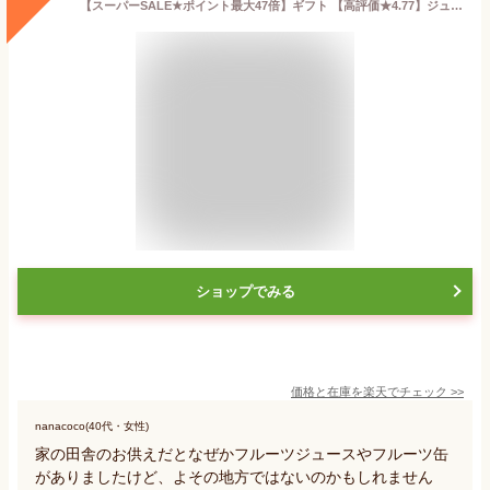
【スーパーSALE★ポイント最大47倍】ギフト 【高評価★4.77】ジュース 100% ウェルチ 22本 WS30T【送料無料】果汁100％ ギフトセット 食べ物 人気 飲み物 詰め合わせ ギフト 出産内祝い 結婚内祝い 出産祝い 結婚祝い お祝い お返し 香典返し プレゼント 2026 お彼岸 お中元
ショップでみる
価格と在庫を
楽天
でチェック
>>
nanacoco(40代・女性)
家の田舎のお供えだとなぜかフルーツジュースやフルーツ缶
がありましたけど、よその地方ではないのかもしれません