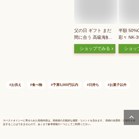
父の日 ギフト まだ
半額 50%
間に合う 高級海鮮お
彩々 NK-
茶漬けセット 金目
敬老の日 
ショップでみる
ショッ
鯛、うなぎ、まぐ
祝い 出産
ろ、鮭、いわし、磯
祝い お供
海苔 送料無料 誕生
満中陰志 
日プレゼント 御中元
お返し お
2026 出産内祝い お
い お見舞
返し 鰻 結婚 母 父 男
事 ギフト
お供え
食べ物
予算5,000円以内
日持ち
お菓子以外
性 女性 お祝い お礼
ト 粗品 
ありがとう 詰め合わ
海苔 ご飯
せ 食品 クーポン 魚
グルメ 贈り物 早割
法事 常温 花
※
ベストオイシー
に寄せられた投稿内容は、投稿者の主観的な感想・コメントを含みます。 投稿の信憑性・正確性を保
証することはできませんので、あくまで参考情報の一つとしてご利用ください。