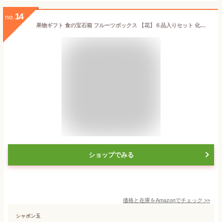
14
no.
果物ギフト 食の宝石箱 フルーツボックス 【花】６品入りセット 化粧箱 詰め合わせ フルーツセット 御歳暮 お祝 プレゼント 内祝い 誕生日 御見舞 お供え 敬老の日 お中元
ショップでみる
価格と在庫を
Amazon
でチェック
>>
シャボン玉