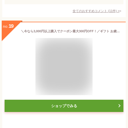
全てのおすすめコメント
(
11
件)
>
19
no.
＼今なら3,000円以上購入でクーポン最大300円OFF！／ギフト お歳暮 御歳暮 ジュース 詰め合わせ みかんジュース オレンジジュース みかん ジュース フルーツジュース 180ml 5本 8本 10本 和歌山 果汁100％ ストレート 誕生日プレゼント 内祝い 結婚祝い 出産祝い 出産内祝い
ショップでみる