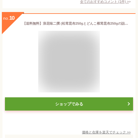
全てのおすすめコメント
(
1
件)
>
10
no.
【送料無料】浪花味二撰 (松茸昆布250gとどんこ椎茸昆布250gの詰め合わせ)木箱入りです！【高級感のあるご進物、お歳暮、御歳暮、御年賀 お中元 御中元 敬老の日 母の日 父の日 プレゼント に最適】送料込み
ショップでみる
価格と在庫を
楽天
でチェック
>>