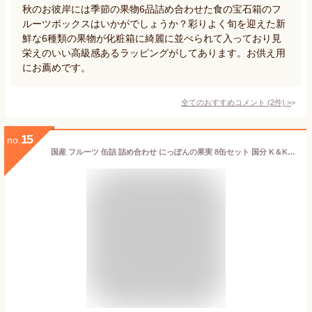
秋のお彼岸には季節の果物6品詰め合わせた食の宝石箱のフ
ルーツボックスはいかがでしょうか？彩りよく旬を迎えた新
鮮な6種類の果物が化粧箱に綺麗に並べられて入っており見
栄えのいい高級感あるラッピングがしてあります。お供え用
にお薦めです。
全てのおすすめコメント
(
2
件)
>
15
no.
国産 フルーツ 缶詰 詰め合わせ にっぽんの果実 8缶セット 国分 K＆K ギフトセット ｜敬老の日 ギフト 御中元 内祝 御祝 出産内祝 結婚内祝 御礼 誕生日プレゼント 缶詰セット 詰め合わせ 防災 備蓄 御仏前 御霊前 御供 お彼岸 法事 日本製 フルーツ缶