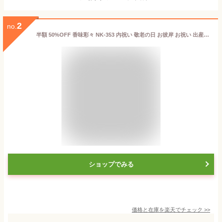
2
no.
半額 50%OFF 香味彩々 NK-353 内祝い 敬老の日 お彼岸 お祝い 出産祝い 結婚祝い お供え 粗供養 満中陰志 香典返し お返し お礼 快気祝い お見舞い 挨拶 法事 ギフト プレゼント 粗品 景品 手土産 海苔 ご飯のお供
ショップでみる
価格と在庫を
楽天
でチェック
>>