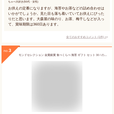
ちゃぺ大好き(50代・女性)
お供えの定番になりますが、海苔やお茶などの詰め合わせは
いかがでしょうか。見た目も落ち着いていてお供えにぴった
りだと思います。大森屋の味のり、お茶、梅干しなどが入っ
て、賞味期限は360日あります。
全てのおすすめコメント
(
1
件)
>
3
no.
モンドセレクション 金賞銀賞 食べくらべ 海苔 ギフト セット 30 / のり 詰合せ 送料無料 最強配送 | お歳暮 御歳暮 お年賀 御年賀 結婚内祝い 出産内祝い 快気祝い 内祝い お返し お礼の品 誕生日プレゼント 一周忌 法事 お供え物 お供え 香典返し