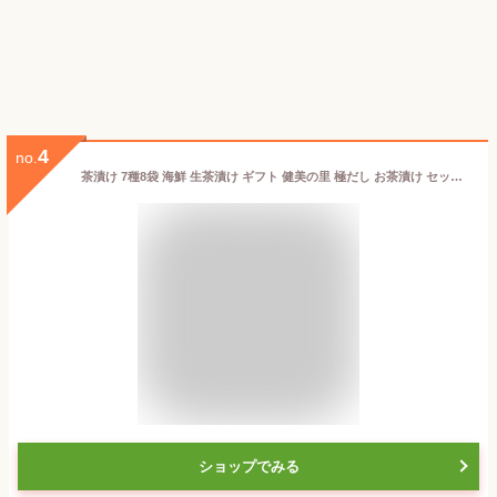
4
no.
茶漬け 7種8袋 海鮮 生茶漬け ギフト 健美の里 極だし お茶漬け セット 58 / 詰め合わせ 送料無料 最強配送 | 敬老の日 残暑見舞い 結婚内祝い 出産内祝い 快気祝い 内祝い お返し お礼の品 誕生日プレゼント 一周忌 法事 お供え物 お供え 香典返し
ショップでみる