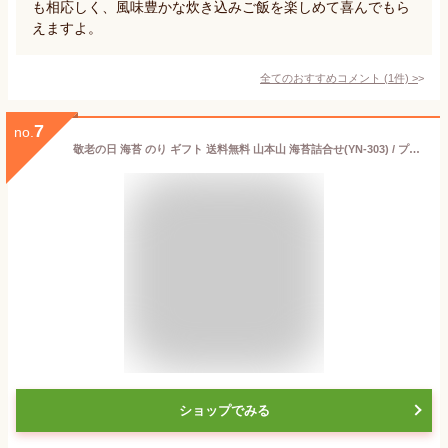
も相応しく、風味豊かな炊き込みご飯を楽しめて喜んでもら
えますよ。
全てのおすすめコメント
(
1
件)
>
7
no.
敬老の日 海苔 のり ギフト 送料無料 山本山 海苔詰合せ(YN-303) / プレゼント 残暑見舞い 内祝い お返し 御返し 焼き海苔 焼海苔 焼きのり 焼のり 板のり 味付海苔 味付き海苔 味付き 味付 味のり 詰め合わせ 詰合せ 乾物 食品 お供え 法事 香典返し[card]
ショップでみる