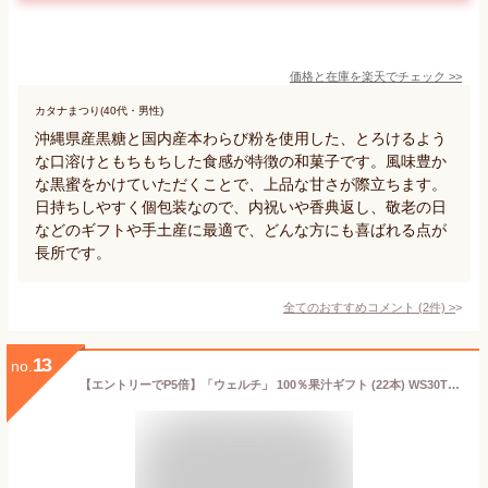
価格と在庫を
楽天
でチェック
>>
カタナまつり(40代・男性)
沖縄県産黒糖と国内産本わらび粉を使用した、とろけるよう
な口溶けともちもちした食感が特徴の和菓子です。風味豊か
な黒蜜をかけていただくことで、上品な甘さが際立ちます。
日持ちしやすく個包装なので、内祝いや香典返し、敬老の日
などのギフトや手土産に最適で、どんな方にも喜ばれる点が
長所です。
全てのおすすめコメント
(
2
件)
>
13
no.
【エントリーでP5倍】「ウェルチ」 100％果汁ギフト (22本) WS30T ギフト 飲料ギフト ジュース フルーツジュース 缶ジュース ご挨拶 内祝い 結婚内祝い 出産内祝い 結婚祝い 出産祝い お返し 入園 入学 入学祝い 入学内祝い