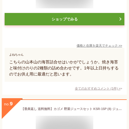
ショップでみる
価格と在庫を
楽天
でチェック
>>
よねちゃん
こちらの山本山の海苔詰合せはいかがでしょうか。焼き海苔
と味付けのりの2種類の詰め合わせです。1年以上日持ちする
のでお供え用に最適だと思います。
全てのおすすめコメント
(
1
件)
>
9
no.
【香典返し 送料無料】カゴメ 野菜ジュースセット KSR-15P (8) ジュース ギフト 詰め合わせ 引き出物 四十九日 お供え 初盆 一周忌 お返し 喪中 法事 お供え物 満中陰志 忌明け 49日 挨拶状 粗供養 品物 お礼 食品 食べ物