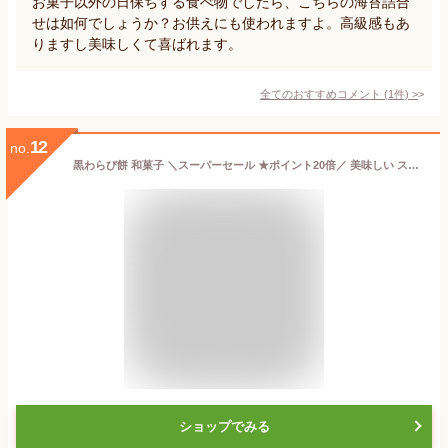
お菓子以外の日保ちする食べ物でしたら、こちらの海苔詰合
せは如何でしょうか？お供えにも使われますよ。高級感もあ
りますし美味しくて喜ばれます。
全てのおすすめコメント
(
1
件)
>
12
no.
黒わらび餅 和菓子 ＼スーパーセール ★ポイント20倍／ 美味しい スイーツ ギフト 内祝 香典返し お返し お礼 ご挨拶 人気 手土産 送料無料 お供え物 おもたせ 黒蜜 有名スウィーツ hitotoe ひととえ お供え 敬老の日
ショップでみる