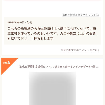
価格と在庫を
楽天
でチェック
>>
KUMIKAN(40代・女性)
こちらの高級感のある生茶漬けはお供えにもぴったりで、厳
選素材を使っているのもいいです。カニや帆立に出汁の旨み
も効いており、日持ちもします
全てのおすすめコメント
(
1
件)
>
5
no.
【お供え専用】常温保存 アイス 凍らせて食べるアイスデザート 6個 9個 15個 Hitotoe ひととえ【送料無料】食べ物 お菓子 洋菓子 日持ち 御供 御供え お供え物 法事 法要 のし 熨斗 お彼岸 彼岸 初盆 新盆 お盆 喪中見舞い 喪中 お悔み 一周忌 命日 三回忌 四十九日 故人