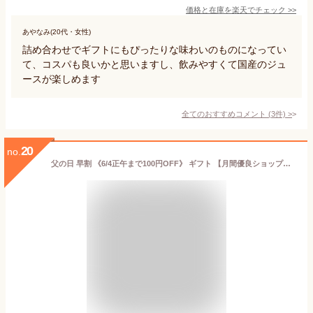
価格と在庫を
楽天
でチェック
>>
あやなみ(20代・女性)
詰め合わせでギフトにもぴったりな味わいのものになってい
て、コスパも良いかと思いますし、飲みやすくて国産のジュ
ースが楽しめます
全てのおすすめコメント
(
3
件)
>
20
no.
父の日 早割 《6/4正午まで100円OFF》 ギフト 【月間優良ショップ受賞】 干物 無添加 干物セット 6種13枚 のどぐろ 入 干物 高級 【冷凍】 高評価 内祝い お返し プレゼント お祝 人気 50代 60代 70代 食べ物 送料無料