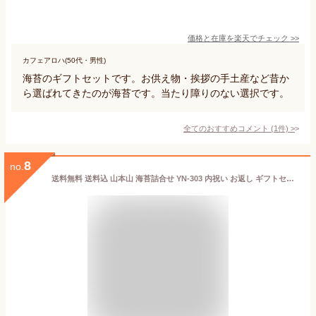
価格と在庫を
楽天
でチェック
>>
カフェアロハ(50代・男性)
海苔のギフトセットです。お供え物・挨拶の手土産など昔か
ら選ばれてきたのが海苔です。当たり障りのない選択です。
全てのおすすめコメント
(
1
件)
>
8
no.
送料無料 送料込 山本山 海苔詰合せ YN-303 内祝い お返し ギフトセット 出産内祝い 結婚内祝い 入学内祝い 敬老の日 御祝 敬寿 お供え 御供 初盆志 香典返し 粗供養 快気祝い 快気内祝い