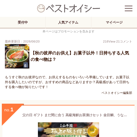
受付中
人気アイテム
マイページ
本ページはプロモーションを含みます
最終更新日：2026/06/20
216
View
21
コメント
【秋の彼岸のお供え】お菓子以外！日持ちする人気
の食べ物は？
もうすぐ秋のお彼岸なので、お供えするものをいろいろ準備しています。お菓子以
外を購入したいのですが、おすすめの商品などありますか？高級感があって日持ち
する食べ物が知りたいです！
ベストオイシー編集部
1
no.
父の日 ギフト まだ間に合う 高級海鮮お茶漬けセット 金目鯛、うなぎ、まぐろ、鮭、いわし、磯海苔 送料無料 誕生日プレゼント 御中元 2026 出産内祝い お返し 鰻 結婚 母 父 男性 女性 お祝い お礼 ありがとう 詰め合わせ 食品 クーポン 魚 グルメ 贈り物 早割 法事 常温 花