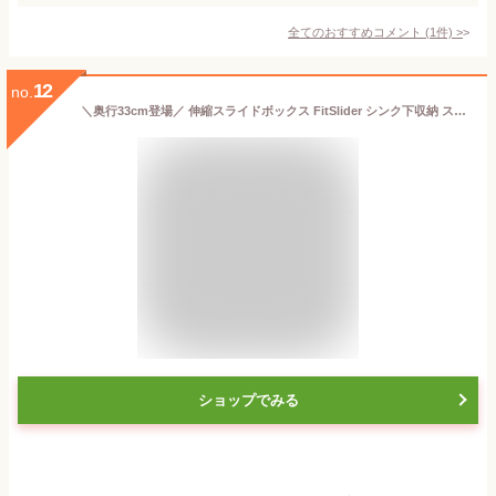
全てのおすすめコメント
(
1
件)
>
12
no.
＼奥行33cm登場／ 伸縮スライドボックス FitSlider シンク下収納 スライド 収納 幅伸縮 引き出し キッチン収納 シンク下 収納 キッチン 収納 隙間 ホワイト ブラック シンプル おしゃれ 調味料 流し台下 洗面台下 洗面台下収納 キッチン下収納 [CICADA]
ショップでみる