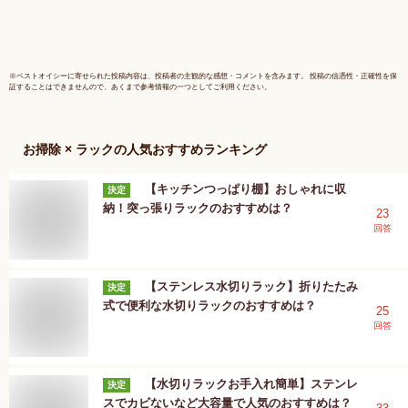
収納棚 シ
ワゴン 隙
保証 ★[送
※
ベストオイシー
に寄せられた投稿内容は、投稿者の主観的な感想・コメントを含みます。 投稿の信憑性・正確性を保
証することはできませんので、あくまで参考情報の一つとしてご利用ください。
お掃除 × ラック
の人気おすすめランキング
【キッチンつっぱり棚】おしゃれに収
決定
納！突っ張りラックのおすすめは？
23
回答
【ステンレス水切りラック】折りたたみ
決定
式で便利な水切りラックのおすすめは？
25
回答
【水切りラックお手入れ簡単】ステンレ
決定
スでカビないなど大容量で人気のおすすめは？