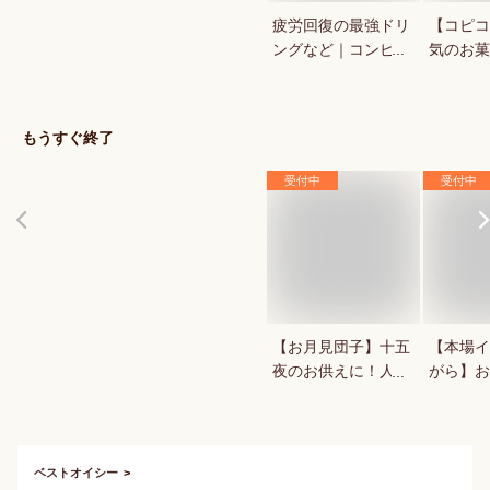
疲労回復の最強ドリ
【コピコ
ングなど｜コンビ
気のお菓
ニ・ドラックストア
いkopi
で買える人気のおす
は？
すめは？
もうすぐ終了
受付中
受付中
【お月見団子】十五
【本場イ
夜のお供えに！人気
がら】お
の美味しい月見団子
ッキが食
を教えて！
ベストオイシー