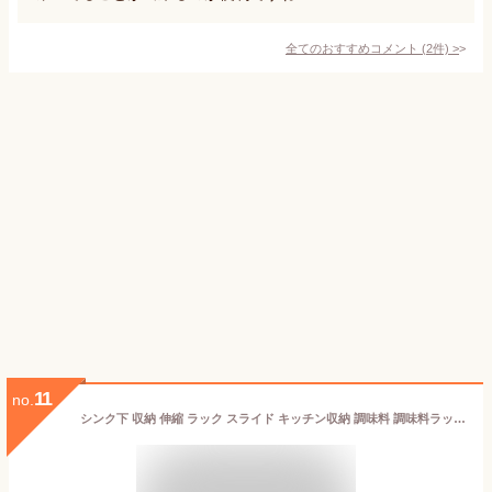
全てのおすすめコメント
(
2
件)
>
11
no.
シンク下 収納 伸縮 ラック スライド キッチン収納 調味料 調味料ラック 隙間収納 キッチン 台所 棚 収納棚 1段 おしゃれ シンプル 省スペース 新生活 一人暮らし シンク下引き出し 伸縮棚 シンク下伸縮棚 白 ホワイト シンク下収納 最大幅70 奥行40 アイリスオーヤマ USD-1V