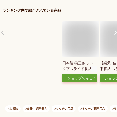
ランキング内で紹介されている商品
日本製 燕三条 シン
【楽天1
ク下スライド収納 2
下収納 ス
段 幅20cm 頑丈ステ
ク シンク
ショップでみる
ショッ
ンレス シンク下 収
ライド 引
納 スライド ラック
リム 2段 幅
棚 引出し 引き出し
棚 収納ボ
キッチン収納 シンク
ンク下収納
下スライドラック(代
味料 食器
引不可)【送料無料】
キッチン収
お掃除
食器・調理器具
キッチン用品
キッチン整理用品
ラ
下 キッチ