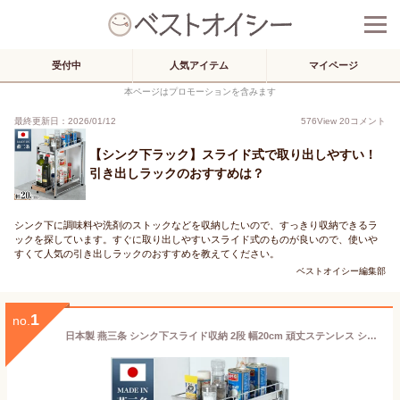
受付中
人気アイテム
マイページ
本ページはプロモーションを含みます
最終更新日：2026/01/12
576
View
20
コメント
【シンク下ラック】スライド式で取り出しやすい！
引き出しラックのおすすめは？
シンク下に調味料や洗剤のストックなどを収納したいので、すっきり収納できるラ
ックを探しています。すぐに取り出しやすいスライド式のものが良いので、使いや
すくて人気の引き出しラックのおすすめを教えてください。
ベストオイシー編集部
1
no.
日本製 燕三条 シンク下スライド収納 2段 幅20cm 頑丈ステンレス シンク下 収納 スライド ラック 棚 引出し 引き出し キッチン収納 シンク下スライドラック(代引不可)【送料無料】