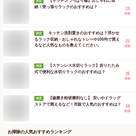
【キッチンつっぱり棚】おしゃれに収
決定
納！突っ張りラックのおすすめは？
23
回答
キッチン洗剤置きのおすすめは？浮かせ
決定
るラック収納・おしゃれなトレーや100均で買え
22
るなど人気なものを教えてください。
回答
【ステンレス水切りラック】折りたたみ
決定
式で便利な水切りラックのおすすめは？
25
回答
【歯磨き粉研磨剤なし】 安いやドラッグ
決定
ストアで買えるなど！市販で人気のおすすめは？
24
回答
お掃除
の人気おすすめランキング