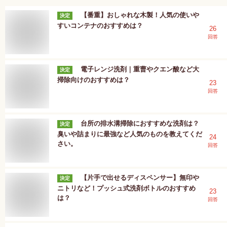
【番重】おしゃれな木製！人気の使いや
決定
すいコンテナのおすすめは？
26
回答
電子レンジ洗剤｜重曹やクエン酸など大
決定
掃除向けのおすすめは？
23
回答
台所の排水溝掃除におすすめな洗剤は？
決定
臭いや詰まりに最強など人気のものを教えてくだ
24
さい。
回答
【片手で出せるディスペンサー】無印や
決定
ニトリなど！プッシュ式洗剤ボトルのおすすめ
23
は？
回答