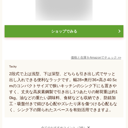
ショップでみる
価格と在庫を
Amazon
でチェック
>>
Tacky
2段式で上は浅型、下は深型、どちらも引き出し式でサッと
出し入れできる便利なラックです。幅28×奥行36×高さ40.5c
mのコンパクトサイズで狭いキッチンのシンク下にも置きや
すく、丈夫な高炭素鋼製で引き出し1つあたりの耐荷重は約1
0kg。油などの重たい調味料、食材なども収納でき、防錆加
工・吸盤付きで錆びる心配やズレたり床を傷つける心配もな
く、シンク下の限られたスペースを有効活用できますよ。
全てのおすすめコメント（2件）