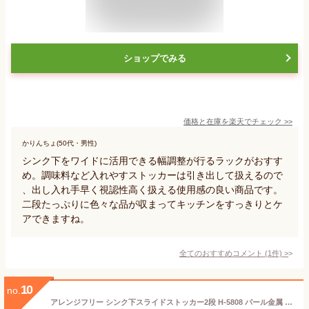
ショップでみる
価格と在庫を
楽天
でチェック
>>
かりんちょ(50代・男性)
シンク下をワイドに活用できる幅調整が行るラックがおすす
め。調味料など入れやすストッカーは引き出して扱えるので
、出し入れ手早く視認性高く扱える使用感の良い商品です。
二段たっぷりに色々な品が収まってキッチンをすっきりとケ
アできますね。
全てのおすすめコメント
(
1
件)
>
10
no.
アレンジフリー シンク下スライドストッカー2段 H-5808 パール金属 シンク下収納ラック・プラスチック収納ケース・キッチン整理棚・キッチン収納グッズ