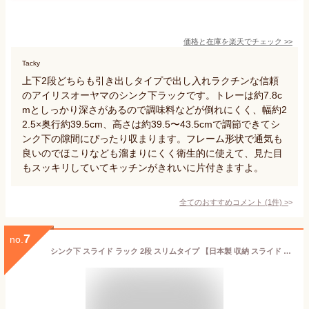
価格と在庫を
楽天
でチェック
>>
Tacky
上下2段どちらも引き出しタイプで出し入れラクチンな信頼
のアイリスオーヤマのシンク下ラックです。トレーは約7.8c
mとしっかり深さがあるので調味料などが倒れにくく、幅約2
2.5×奥行約39.5cm、高さは約39.5〜43.5cmで調節できてシ
ンク下の隙間にぴったり収まります。フレーム形状で通気も
良いのでほこりなども溜まりにくく衛生的に使えて、見た目
もスッキリしていてキッチンがきれいに片付きますよ。
全てのおすすめコメント
(
1
件)
>
7
no.
シンク下 スライド ラック 2段 スリムタイプ 【日本製 収納 スライド フリーラック 引き出し ラック シンク 台所 キッチン 調味料 高さ調整 棚 隙間収納 アイデア 楽天 引越し 新生活 大掃除】