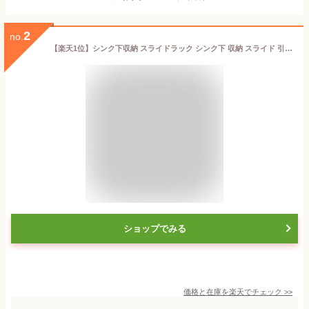
2
no.
【楽天1位】シンク下収納 スライドラック シンク下 収納 スライド 引き出し スリム 2段 幅28.5cm 棚 収納ボックス シンク下収納ラック 調味料 食器 調理器具 キッチン収納 洗面台下 キッチンラック 収納棚 シンク下収納ワゴン 隙間収納 1年保証 ★[送料無料]
ショップでみる
価格と在庫を
楽天
でチェック
>>