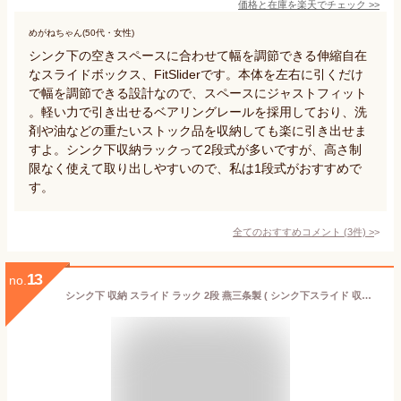
価格と在庫を
楽天
でチェック
>>
めがねちゃん(50代・女性)
シンク下の空きスペースに合わせて幅を調節できる伸縮自在
なスライドボックス、FitSliderです。本体を左右に引くだけ
で幅を調節できる設計なので、スペースにジャストフィット
。軽い力で引き出せるベアリングレールを採用しており、洗
剤や油などの重たいストック品を収納しても楽に引き出せま
すよ。シンク下収納ラックって2段式が多いですが、高さ制
限なく使えて取り出しやすいので、私は1段式がおすすめで
す。
全てのおすすめコメント
(
3
件)
>
13
no.
シンク下 収納 スライド ラック 2段 燕三条製 ( シンク下スライド 収納 コンロ下 コンロ下収納 ステンレス フライパン 鍋 なべ 棚 引出し キッチンラック キッチン収納 台所収納 川口工器 日本製 送料無料 ）