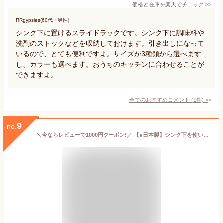
価格と在庫を
楽天
でチェック
>>
RRgypsies(60代・男性)
シンク下に置けるスライドラックです。シンク下に調味料や
洗剤のストックなどを収納しておけます。引き出しになって
いるので、とても便利ですよ。サイズが3種類から選べます
し、カラーも選べます。おうちのキッチンに合わせることが
できますよ。
全てのおすすめコメント
(
1
件)
>
9
no.
＼今ならレビューで1000円クーポン!／ 【●日本製】シンク下を使いやすくスッキリ収納！アレンジフリー スライドストッカー個付き 2段式伸縮スペースラック