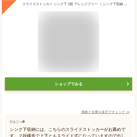
スライドストッカー シンク下 2段 アレンジフリー （ シンク下収納 収納ストッカー キッチン収納 シンク下ストッカー 洗面台下ラック コンロ下 シンク収納 収納ラック 隙間収納 スリム ラック ）【3980円以上送料無料】
ショップでみる
価格と在庫を
楽天
でチェック
>>
だんごっ鼻
シンク下収納には、こちらのスライドストッカーがお薦めで
す。２段構造で上下ともスライド式になっていますので出し