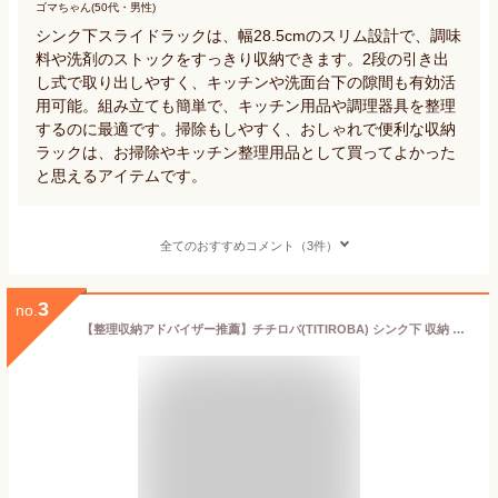
ゴマちゃん(50代・男性)
シンク下スライドラックは、幅28.5cmのスリム設計で、調味
料や洗剤のストックをすっきり収納できます。2段の引き出
し式で取り出しやすく、キッチンや洗面台下の隙間も有効活
用可能。組み立ても簡単で、キッチン用品や調理器具を整理
するのに最適です。掃除もしやすく、おしゃれで便利な収納
ラックは、お掃除やキッチン整理用品として買ってよかった
と思えるアイテムです。
全てのおすすめコメント（3件）
3
no.
【整理収納アドバイザー推薦】チチロバ(TITIROBA) シンク下 収納 スライド ラック 大容量 引き出し 2段 シンク下収納ラック 洗面台下 収納ラック キッチンラック ホワイト 幅28×奥行36×高さ40.5cm