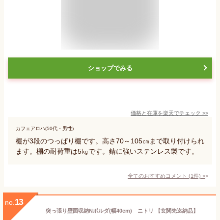
ショップでみる
価格と在庫を
楽天
でチェック
>>
カフェアロハ(50代・男性)
棚が3段のつっぱり棚です。高さ70～105㎝まで取り付けられ
ます。棚の耐荷重は5㎏です。錆に強いステンレス製です。
全てのおすすめコメント
(
1
件)
>
13
no.
突っ張り壁面収納Nポルダ(幅40cm) ニトリ 【玄関先迄納品】