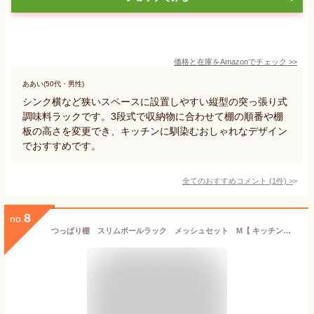
価格と在庫を
Amazon
でチェック
>>
ああい(50代・男性)
シンク横など狭いスペースに設置しやすい縦型の突っ張り式
調味料ラックです。3段式で収納物に合わせて棚の順番や棚
板の高さを変更でき、キッチンに馴染むおしゃれなデザイン
でおすすめです。
全てのおすすめコメント
(
1
件)
>
8
no.
つっぱり棚 スリムポールラック メッシュセット M【 キッチンラック キッチン棚 キッチン 収納棚 ラック スリム 小物収納 キッチン整理 キッチン収納 つっぱり 突っ張り 棚 】LF691B07b000[spluce]