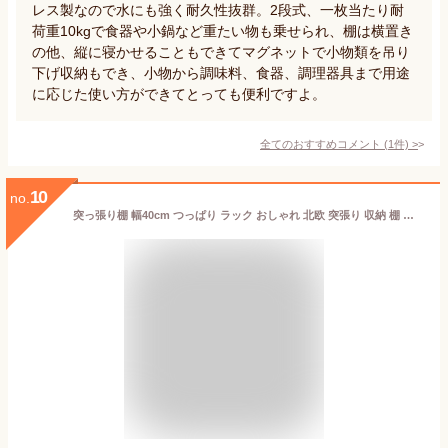
レス製なので水にも強く耐久性抜群。2段式、一枚当たり耐
荷重10kgで食器や小鍋など重たい物も乗せられ、棚は横置き
の他、縦に寝かせることもできてマグネットで小物類を吊り
下げ収納もでき、小物から調味料、食器、調理器具まで用途
に応じた使い方ができてとっても便利ですよ。
全てのおすすめコメント
(
1
件)
>
10
no.
突っ張り棚 幅40cm つっぱり ラック おしゃれ 北欧 突張り 収納 棚 パーテーション 間仕切り ウォールシェルフ 壁 引っ掛け 引掛け 高さ調整 調節 段差 伸縮 木製 壁面収納 キッチン 玄関(代引不可)【送料無料】