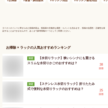
ク キッチン小物 キ
小物付き 
お掃除
食器・調理器具
キッチン用品
キッチン整理用品
ラ
ッチンラック 台所収
ク 小物ラ
納 調理小物 シンク
ル つっぱ
周り すっきり 水切
り ラック
りラック 台所 田窪
ラック 伸
TAKUBO
収納 田窪
※
ベストオイシー
に寄せられた投稿内容は、投稿者の主観的な感想・コメントを含みます。 投稿の信憑性・正確性を保
証することはできませんので、あくまで参考情報の一つとしてご利用ください。
お掃除 × ラック
の人気おすすめランキング
【水切りラック】狭いシンクにも置ける
決定
スリムな水切りかごのおすすめは？
38
回答
【ステンレス水切りラック】折りたたみ
決定
式で便利な水切りラックのおすすめは？
25
回答