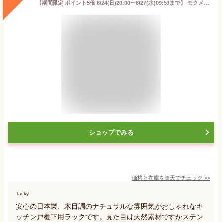
【期間限定 ポイント5倍 8/24(日)20:00〜8/27(水)09:59まで】 モクメタル つっぱり棚 2段 幅55cm MTP2-55 田窪工業所 日本製 | つっぱりラック つっぱり 突っ張り 棚 突っ張り棚 収納 キッチンラック つっぱり式 突っ張りラック 木目調 おしゃれ 隙間収納 ス
ショップでみる
価格と在庫を
楽天
でチェック
>>
Tacky
安心の日本製、木目調のナチュラルな雰囲気がおしゃれなキ
ッチン戸棚下用ラックです。見た目は天然素材ですがステン