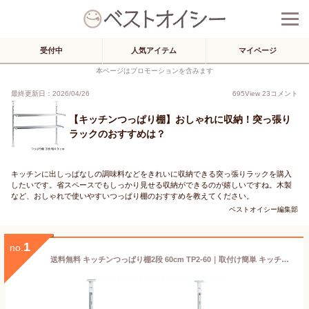
受付中
人気アイテム
マイページ
本ページはプロモーションを含みます
最終更新日：2026/04/26
695
View
23
コメント
【キッチンつっぱり棚】おしゃれに収納！突っ張り
ラックのおすすめは？
キッチンに出しっぱなしの調味料などをきれいに収納できる突っ張りラックを購入
したいです。省スペースでもしっかり見せる収納ができるのが嬉しいですね。木製
など、おしゃれで使いやすいつっぱり棚のおすすめを教えてください。
ベストオイシー編集部
1
no.
送料無料 キッチンつっぱり棚2段 60cm TP2-60｜取付け簡単 キッチン収納 収納棚 突っ張り棚 つっぱり棚 2段 60cm 高さ調節可能 小物収納 小物ラック 調味料ラック キッチン小物 キッチンラック 台所収納 調理小物 シンク周り すっきり 水切りラック 台所 田窪 TAKUBO