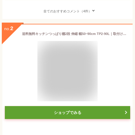
全てのおすすめコメント（4件）
2
no.
送料無料キッチンつっぱり棚2段 伸縮 幅50~90cm TP2-90L｜取付け簡単 シンク収納 水切りラック 高さ調節可能 突っ張り棚 シンク 棚 キッチン収納アクセサリー小物付き 調味料ラック 小物ラック タオル つっぱり棚 水切り ラック キッチンラック 伸縮棚 壁面収納 田窪
ショップでみる