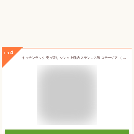
4
no.
キッチンラック 突っ張り シンク上収納 ステンレス製 ステージア （ 突っ張りラック 突っ張り棚 突っ張り式 伸縮 高さ調節 ステンレスラック スパイスラック キッチン つっぱり 壁面収納 キッチン収納 工具不要 ）