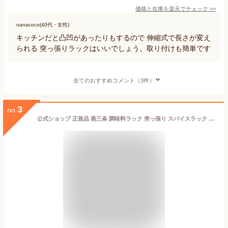
価格と在庫を
楽天
でチェック
>>
nanacoco(40代・女性)
キッチンだと凸凹があったりもするので 伸縮式で長さが変え
られる 突っ張りラックはいいでしょう。取り付けも簡単です
全てのおすすめコメント（3件）
3
no.
公式ショップ 正規品 燕三条 調味料ラック 突っ張り スパイスラック ワイド つっぱり シンク上 ステンレス 3段 キッチン 出窓 棚 おしゃれ シンク グラス 収納 おすすめ 突っ張り式調味料ラック 日本製