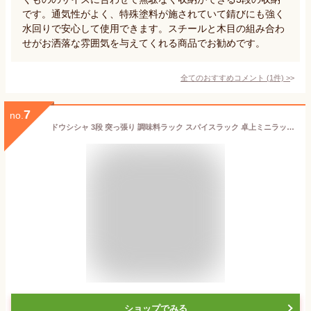
です。通気性がよく、特殊塗料が施されていて錆びにも強く
水回りで安心して使用できます。スチールと木目の組み合わ
せがお洒落な雰囲気を与えてくれる商品でお勧めです。
全てのおすすめコメント
(
1
件)
>
7
no.
ドウシシャ 3段 突っ張り 調味料ラック スパイスラック 卓上ミニラック 白 ホワイト 幅55x奥行13x高さ75~110cm CM55TP-3WH 木製棚 棚位置変更可 棚耐荷重3kg 防錆加工 サビに強い 水回りOK キッチンラック シンク上 コンロ横
ショップでみる