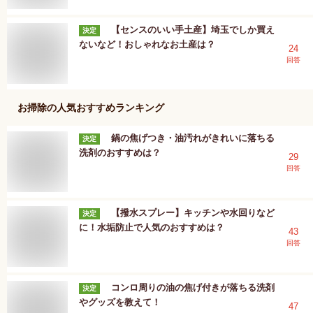
【センスのいい手土産】埼玉でしか買え
決定
ないなど！おしゃれなお土産は？
24
回答
お掃除
の人気おすすめランキング
鍋の焦げつき・油汚れがきれいに落ちる
決定
洗剤のおすすめは？
29
回答
【撥水スプレー】キッチンや水回りなど
決定
に！水垢防止で人気のおすすめは？
43
回答
コンロ周りの油の焦げ付きが落ちる洗剤
決定
やグッズを教えて！
47