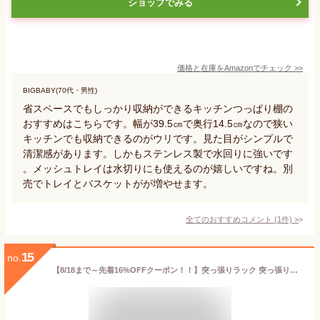
ショップでみる
価格と在庫を
Amazon
でチェック
>>
BIGBABY(70代・男性)
省スペースでもしっかり収納ができるキッチンつっぱり棚の
おすすめはこちらです。幅が39.5㎝で奥行14.5㎝なので狭い
キッチンでも収納できるのがウリです。見た目がシンプルで
清潔感があります。しかもステンレス製で水回りに強いです
。メッシュトレイは水切りにも使えるのが嬉しいですね。別
売でトレイとバスケットがが増やせます。
全てのおすすめコメント
(
1
件)
>
15
no.
【8/18まで～先着16%OFFクーポン！！】突っ張りラック 突っ張り棚 収納棚 収納ラック ラダーラック パーテーションラック 設置簡単 高さ調整 伸縮 木製 間仕切り 壁面 収納 木製 薄型 省スペース ウォールシェルフ おしゃれ 壁面ラック キッチン 玄関 幅60cm