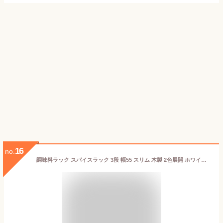
16
no.
調味料ラック スパイスラック 3段 幅55 スリム 木製 2色展開 ホワイト ブラック ミニラック キッチンラック 高さ75 高さ110 テンション つっぱり 組立簡単 スチールラック スリム シンク上 コンロ横 突っ張り 省スペース 調味料 CM55TP