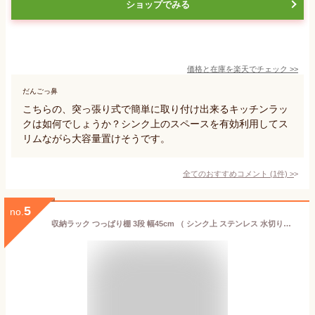
ショップでみる
価格と在庫を
楽天
でチェック
>>
だんごっ鼻
こちらの、突っ張り式で簡単に取り付け出来るキッチンラッ
クは如何でしょうか？シンク上のスペースを有効利用してス
リムながら大容量置けそうです。
全てのおすすめコメント
(
1
件)
>
5
no.
収納ラック つっぱり棚 3段 幅45cm （ シンク上 ステンレス 水切りラック 伸縮 シンク つっぱりラック キッチン 収納 突っ張り 水切り 水切り棚 突っ張り棚 突っ張りラック キッチンラック シンクサイド キッチン収納 組立式 収納棚 ）