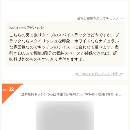
価格と在庫を
楽天
でチェック
>>
めがねちゃん(50代・女性)
こちらの突っ張りタイプのスパイスラックはどうですか。ブ
ラックならスタイリッシュな印象、ホワイトならナチュラル
な雰囲気なのでキッチンのテイストに合わせて選べます。奥
行き13.5㎝で棚板3段分の収納スペースが確保できれば、調
味料以外のものもすっきり片付きますよ。
全てのおすすめコメント
(
1
件)
>
12
no.
送料無料キッチンつっぱり棚 3段 幅46.7cm TP3-45｜取付け簡単 キッチン つっぱり ラック 突っ張り 棚 収納 キッチンラック 収納 突っ張り キッチン 棚キッチン 収納ラック ラック棚 キッチン棚 タクボ シンプル おしゃれ 田窪 TAKUBO