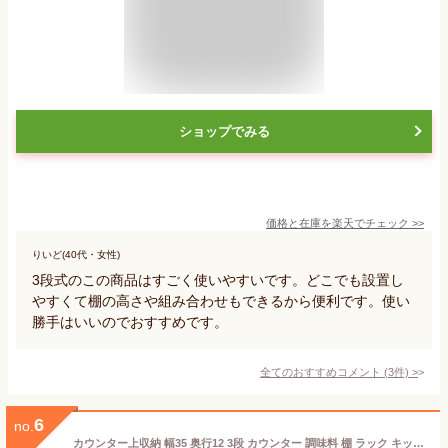
ショップでみる
価格と在庫を
楽天
でチェック
>>
りいど(40代・女性)
3段式のこの商品はすごく使いやすいです。どこでも設置し
やすくて棚の高さや組み合わせもできるから便利です。使い
勝手はいいのでおすすめです。
全てのおすすめコメント
(
3
件)
>
6
no.
カウンター上収納 幅35 奥行12 3段 カウンター 調味料 棚 ラック キッチン収納 突っ張りラック おしゃれ 高さ調整 スリム シンプル 調味料ラック スパイスラック キッチンラック 収納ラック 黒 白 ホワイト ブラック 伸縮 シンク下収納 キッチン収納 耐震 cm35tp-3