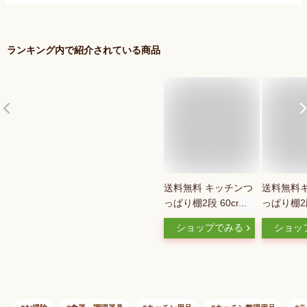
ランキング内で紹介されている商品
送料無料 キッチンつ
送料無料
っぱり棚2段 60cm
っぱり棚2
TP2-60｜取付け簡単
50~90cm 
ショップでみる
ショッ
キッチン収納 収納棚
取付け簡単
突っ張り棚 つっぱり
納 水切り
棚 2段 60cm 高さ調
さ調節可能
節可能 小物収納 小
棚 シンク
物ラック 調味料ラッ
ン収納ア