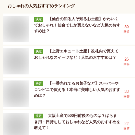
おしゃれ
の人気おすすめランキング
【仙台の知る人ぞ知るお土産】かわいく
決定
ておしゃれ！仙台でしか買えないなど人気のおす
39
すめは？
回答
【上野エキュート土産】改札内で買えて
決定
おしゃれなスイーツなど！人気のおすすめは？
26
回答
【一番売れてるお菓子など】スーパーや
決定
コンビニで買える！本当に美味しい人気のおすす
33
めは？
回答
大阪土産で500円前後のものは？ばらま
決定
き用・日持ちしておしゃれなど人気のおすすめを
22
教えて！
回答