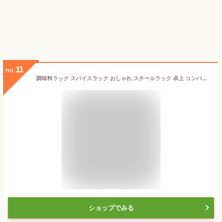
11
no.
調味料ラック スパイスラック おしゃれ スチールラック 卓上 コンパクト スリム 省くスペース キッチン シンク下 ルミナス luminous 突っ張り 幅35 奥行13 高さ74〜110cm 3段 CM35TP-3
ショップでみる