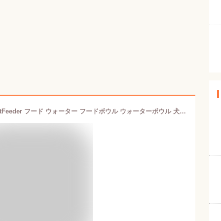
イデアコ ideaco ペットフィーダー PetFeeder フード ウォーター フードボウル ウォーターボウル 犬 猫 餌 えさ ごはん いぬ ねこ ペット ドッグフード キャットフード おしゃれ フードトレイ お椀 えさ入れ 高さ 食洗機