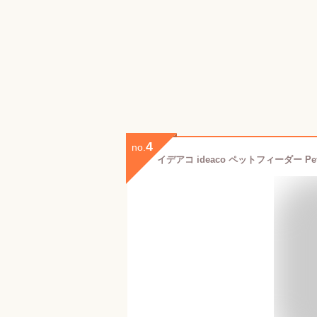
4
no.