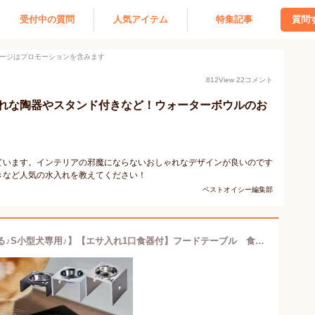
受付中の質問
人気アイテム
特集記事
質問
ージはプロモーションを含みます
812
View
22
コメント
れな陶器やスタンド付きなど！ウォーターボウルのお
ています。インテリアの邪魔にならないおしゃれなデザインが良いのです
きなど人気の水入れを教えてください！
ベストオイシー編集部
【ずっと使えるいいものを高さが選べる♪S小型犬専用♪】【エサ入れ1口食器付】フードテーブル 食器スタンド水飲み 水入れ 小型犬 いぬ ペット餌入れ おしゃれ オーダー ごはん 送料無料 ヘルニア予防 食器台 名前入れ