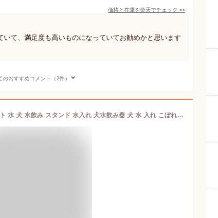
価格と在庫を
楽天
でチェック
>>
ていて、満足度も高いものになっていてお勧めかと思います
てのおすすめコメント（2件）
＼ P5倍 31日23.59まで／ 犬 いぬ ペット 水 犬 水飲み スタンド 水入れ 犬水飲み器 犬 水 入れ こぼれ ない ひっくり返す みず 台 ボウル 器 皿 足つき 陶器 容器 こぼれ ない 水 を よく 飲む 器 ホルダー お皿 水皿 水台 だい さら うつわ ウォーター ボウル