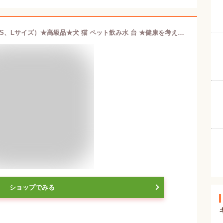
優しい高さの食器台 ボックスタイプ（S、Lサイズ）★高級品★犬 猫 ペット飲み水 台 ★健康を考えたデザイン★ 食器台 おしゃれ スタンド 小型犬 木製 食器スタンド ご飯 餌 エサ 水入れ 老犬 老猫 シニア 高齢
ショップでみる