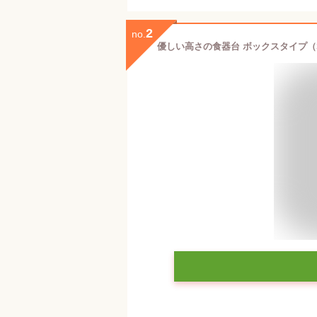
2
no.