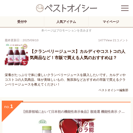
受付中
人気アイテム
マイページ
本ページはプロモーションを含みます
最終更新日：2025/09/10
1477
View
21
コメント
【クランベリージュース】カルディやコストコの人
気商品など！市販で買える人気のおすすめは？
栄養がたっぷりで体に優しいクランベリージュースを購入したいです。カルディや
コストコの人気商品、味が美味しいもの、無添加などおすすめの市販で買えるクラ
ンベリージュースを教えてください！
ベストオイシー編集部
1
no.
【排尿領域において日本初の機能性表示食品】順造選 機能性表示 クランベリー100 500ml×1本 クランベリージュース キナ酸 保存料 香料 無添加 機能性食品 マルカイ 果汁100％ ストレート