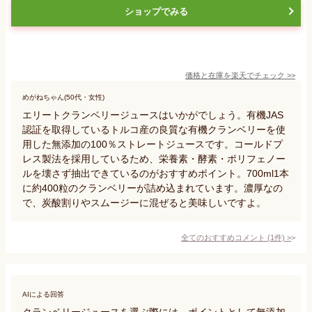
ショップでみる
価格と在庫を
楽天
でチェック
>>
めがねちゃん(50代・女性)
エリートクランベリージュースはいかがでしょう。有機JAS
認証を取得しているトルコ産の良質な有機クランベリーを使
用した無添加の100％ストレートジュースです。コールドプ
レス製法を採用しているため、栄養素・酵素・ポリフェノー
ルを壊さず抽出できているのがおすすめポイント。700ml1本
に約400粒のクランベリーが詰め込まれています。濃厚なの
で、炭酸割りやスムージーに混ぜると美味しいですよ。
全てのおすすめコメント
(
1
件)
>
AIによる回答
クランベリージュースを選ぶ際には、ポイントとして無添加