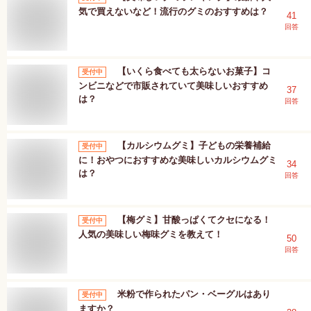
気で買えないなど！流行のグミのおすすめは？
41
回答
【いくら食べても太らないお菓子】コ
受付中
ンビニなどで市販されていて美味しいおすすめ
37
は？
回答
【カルシウムグミ】子どもの栄養補給
受付中
に！おやつにおすすめな美味しいカルシウムグミ
34
は？
回答
【梅グミ】甘酸っぱくてクセになる！
受付中
人気の美味しい梅味グミを教えて！
50
回答
米粉で作られたパン・ベーグルはあり
受付中
ますか？