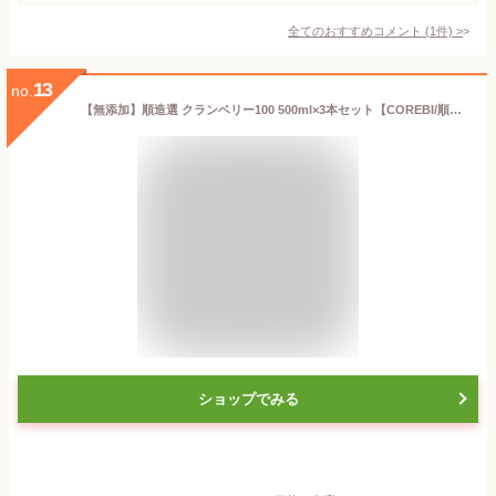
全てのおすすめコメント
(
1
件)
>
13
no.
【無添加】順造選 クランベリー100 500ml×3本セット【COREBI/順造選 公式ショップ限定ボックス商品】（果汁100％）クランベリージュース 100 無添加
ショップでみる