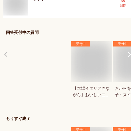
38
回答
回答受付中の質問
受付中
受付中
【本場イタリアさな
おからを
がら】おいしいニョ
子・スイ
ッキが食べたい
ませんか
もうすぐ終了
受付中
受付中