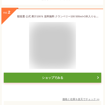
2
no.
順造選 公式 果汁100％ 送料無料 クランベリー100 500ml×3本入りセット 保存料 香料 無添加 クランベリージュース ストレート マルカイ グランベリージュース キナ酸 砂糖不使用 ジュース
ショップでみる
価格と在庫を
楽天
でチェック
>>