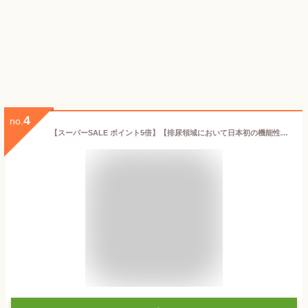
4
no.
【スーパーSALE ポイント5倍】【排尿領域において日本初の機能性表示食品】順造選 機能性表示 クランベリー100 500ml×3本入りセット クランベリージュース キナ酸 保存料 香料 無添加 機能性食品 マルカイ 果汁100％ ストレート