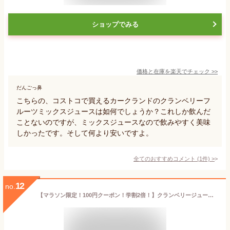
ショップでみる
価格と在庫を
楽天
でチェック
>>
だんごっ鼻
こちらの、コストコで買えるカークランドのクランベリーフ
ルーツミックスジュースは如何でしょうか？これしか飲んだ
ことないのですが、ミックスジュースなので飲みやすく美味
しかったです。そして何より安いですよ。
全てのおすすめコメント
(
1
件)
>
12
no.
【マラソン限定！100円クーポン！学割2倍！】クランベリージュース ストレート エリート elite オーガニック クランベリージュース 700ml 有機JAS 3本セット 送料無料