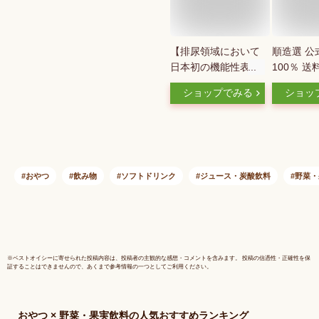
【排尿領域において
順造選 公
日本初の機能性表示
100％ 送
食品】順造選 機能性
ンベリー1
ショップでみる
ショッ
表示 クランベリー
500ml×
100 500ml×1本 クラ
ト 保存料
ンベリージュース キ
加 クラン
ナ酸 保存料 香料 無
ース スト
添加 機能性食品 マ
ルカイ グ
ルカイ 果汁100％ ス
ジュース 
おやつ
飲み物
ソフトドリンク
ジュース・炭酸飲料
野菜・
トレート
糖不使用 
※
ベストオイシー
に寄せられた投稿内容は、投稿者の主観的な感想・コメントを含みます。 投稿の信憑性・正確性を保
証することはできませんので、あくまで参考情報の一つとしてご利用ください。
おやつ × 野菜・果実飲料
の人気おすすめランキング