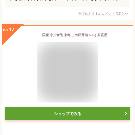
全てのおすすめコメント
(
1
件)
>
17
no.
国産 小川食品 京都 こめ胚芽油 500g 家庭用
ショップでみる