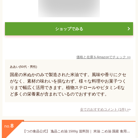
ショップでみる
価格と在庫を
Amazon
でチェック
>>
ああい(50代・男性)
国産の米ぬかのみで製造された米油です。風味や香りにクセ
がなく、素材の味わいを損なわず、様々な料理やお菓子つく
りまで幅広く活用できます。植物ステロールやビタミンEな
ど多くの栄養素が含まれているのでおすすめです。
全てのおすすめコメント
(
1
件)
>
8
no.
【つの食品公式】 逸品こめ油 1500g 送料別｜ 米油 こめ油 国産 食用油 油 揚げ物 調味料 健康 米ぬか 胚芽油 オリザノール ビタミンE 環境配慮 環境にやさしい 築野食品 TSUNO