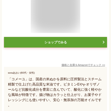
ショップでみる
価格と在庫を
Amazon
でチェック
>>
soraあおい(60代・女性)
「コメーユ」は、国産の米ぬかを原料に圧搾製法とスチーム
精製で仕上げた高品質な米油です。ビタミンEやγ-オリザノ
ールなど抗酸化成分を豊富に含んでいて、酸化に強く軽やか
な風味が特徴です。揚げ物はカラッと仕上がり、お菓子やド
レッシングにも使いやすい、安心・無添加の万能オイルです
。