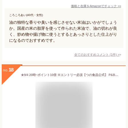
価格と在庫を
Amazon
でチェック
>>
ころころあい(40代・女性)
油の独特な香りや臭いを感じさせない米油はいかがでしょう
か。国産の米の胎芽を使って作られた米油で、油の切れが良
く、炒め物や揚げ物に使うとするとあっさりとした仕上がり
になるのでおすすめです。
全てのおすすめコメント
(
1
件)
>
18
no.
★9/4 20時~ポイント10倍 ※エントリー必須【つの食品公式】 P&Bオイル 1500g 送料別｜米油 こめ油 国産 製菓 製パン 食用油 植物油 調味料 お菓子作り パン作り 健康 オリザノール ビタミンE 築野食品 TSUNO