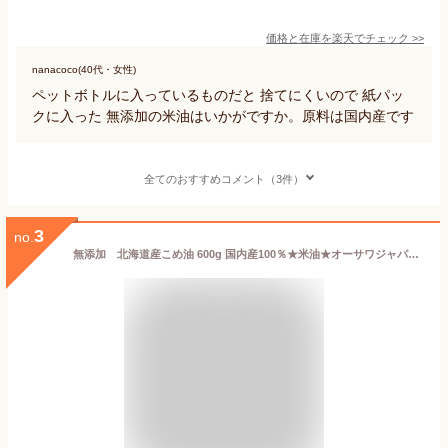
価格と在庫を
楽天
でチェック
>>
nanacoco(40代・女性)
ペットボトルに入っているものだと 捨てにくいので 紙パッ
クに入った 無添加の米油はいかがですか。原料は国内産です
全てのおすすめコメント（3件）
3
no.
無添加 北海道産こめ油 600g 国内産100％★米油★オーサワジャパン★送料無料・1個です。