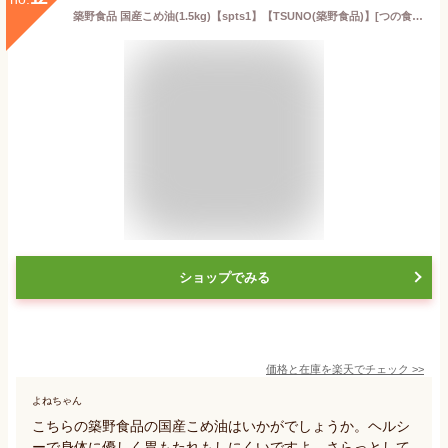
築野食品 国産こめ油(1.5kg)【spts1】【TSUNO(築野食品)】[つの食品 米油 米ぬか 栄養機能食品 健康 ビタミンE]
ショップでみる
価格と在庫を
楽天
でチェック
>>
よねちゃん
こちらの築野食品の国産こめ油はいかがでしょうか。ヘルシ
ーで身体に優しく胃もたれもしにくいですよ。さらっとして