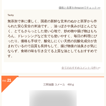
価格と在庫を
Amazon
でチェック
>>
Tacky
無添加で体に優しく、国産の新鮮な玄米のぬかと胚芽から作
られた安心安全の米油です。、油っぽさや臭みがほとんどな
く、とてもさらっとした使い心地で、炒め物や揚げ物はもち
ろん、ドレッシングなど生でも使いやすく、毎日の料理にぴ
ったり。価格も手頃で、酸化しにくい天然の抗酸化成分が含
まれているので品質も長持ちして、揚げ物後の油臭さが気に
ならず、食材の味を引き立てる上質な油としてもおすすめで
す。
全てのおすすめコメント
(
1
件)
>
21
no.
三和油脂 コメーユ 450ｇ