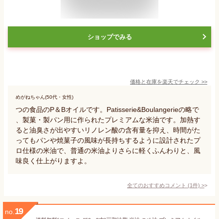
ショップでみる
価格と在庫を
楽天
でチェック
>>
めがねちゃん(50代・女性)
つの食品のP＆Bオイルです。Patisserie&Boulangerieの略で
、製菓・製パン用に作られたプレミアムな米油です。加熱す
ると油臭さが出やすいリノレン酸の含有量を抑え、時間がた
ってもパンや焼菓子の風味が長持ちするように設計されたプ
ロ仕様の米油で、普通の米油よりさらに軽くふんわりと、風
味良く仕上がりますよ。
全てのおすすめコメント
(
1
件)
>
19
no.