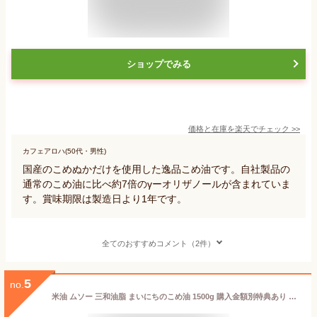
ショップでみる
価格と在庫を
楽天
でチェック
>>
カフェアロハ(50代・男性)
国産のこめぬかだけを使用した逸品こめ油です。自社製品の
通常のこめ油に比べ約7倍のγーオリザノールが含まれていま
す。賞味期限は製造日より1年です。
全てのおすすめコメント（2件）
5
no.
米油 ムソー 三和油脂 まいにちのこめ油 1500g 購入金額別特典あり 正規品 国内産 保存料 無添加