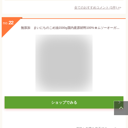
全てのおすすめコメント
(
1
件)
>
22
no.
無添加 まいにちのこめ油1500g国内産原材料100%★ムソーオーガニック★送料無料・1個です。
ショップでみる