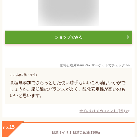
ショップでみる
価格と在庫を
au PAY マーケット
でチェック
>>
ここあ(50代・女性)
食塩無添加でさらっとした使い勝手もいいこめ油はいかがで
しょうか。脂肪酸のバランスがよく、酸化安定性が高いのも
いいと思います。
全てのおすすめコメント
(
1
件)
>
15
no.
日清オイリオ 日清こめ油 1300g