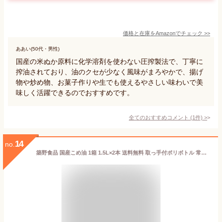
価格と在庫を
Amazon
でチェック
>>
ああい(50代・男性)
国産の米ぬか原料に化学溶剤を使わない圧搾製法で、丁寧に
搾油されており、油のクセが少なく風味がまろやかで、揚げ
物や炒め物、お菓子作りや生でも使えるやさしい味わいで美
味しく活躍できるのでおすすめです。
全てのおすすめコメント
(
1
件)
>
14
no.
築野食品 国産こめ油 1箱 1.5L×2本 送料無料 取っ手付ポリボトル 常温保存 抗酸化成分 ビタミンE γーオリザノール 米油