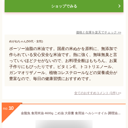
ショップでみる
価格と在庫を
楽天
でチェック
>>
めがねちゃん(50代・女性)
ボーソー油脂の米油です。国産の米ぬかを原料に、無添加で
作られている安心安全な米油です。熱に強く、無味無臭と言
っていいほどクセがないので、お料理全般はもちろん、お菓
子作りにもぴったりです。ビタミンE、トコトリエノール、
ガンマオリザノール、植物コレステロールなどの栄養成分が
豊富なので、毎日の健康習慣におすすめです。
全てのおすすめコメント
(
1
件)
>
10
no.
金龍魚 食用米油 4600g こめ油 大容量 食用油 ヘルシーオイル 調理油 米ぬか 健康志向 高温調理に最適 ビタミンE 吸油少ない 軽い風味 天ぷら 油炒め 酸化しにくい サラダ油代用 栄養豊富 胚芽油 無添加 食品油 料理用オイル クッキングオイル 植物油 【Costco コストコ】