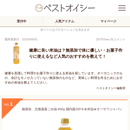
受付中
人気アイテム
マイページ
本ページはプロモーションを含みます
最終更新日：2026/06/01
2675
View
32
コメント
健康に良い米油は？無添加で体に優しい・お菓子作
りに使えるなど人気のおすすめを教えて！
健康を意識して料理やお菓子作りに使える米油を探しています。オーガニックのも
の、余計なモノが入っていない無添加のものなど、美味しい料理を作るためにおす
すめの米油を教えてください。
ベストオイシー編集部
1
no.
無添加 北海道産こめ油 600g 国内産100％★米油★オーサワジャパン