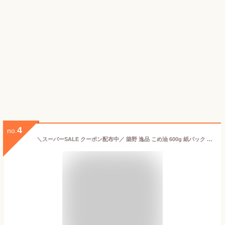
4
no.
＼スーパーSALE クーポン配布中／ 築野 逸品 こめ油 600g 紙パック 2本セット 築野食品 TSUNO つの食品 つの いっぴん 国産 米油 無添加 まとめ買い 全国送料無料