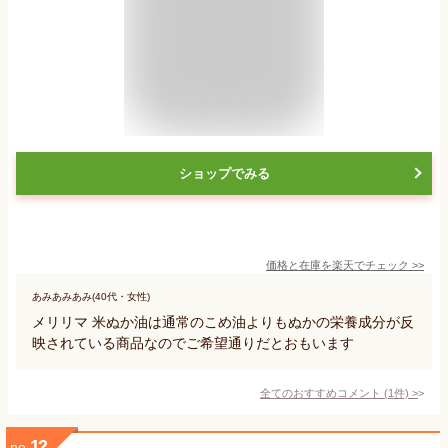
ショップでみる
価格と在庫を
楽天
でチェック
>>
あみあみあみ(40代・女性)
メリリマ 米ぬか油は通常のこめ油よりもぬかの栄養成分が反
映されている商品なのでご希望通りだとおもいます
全てのおすすめコメント
(
1
件)
>
12
no.