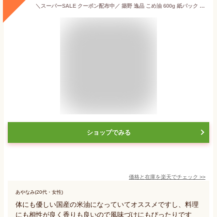
＼スーパーSALE クーポン配布中／ 築野 逸品 こめ油 600g 紙パック 3本セット 築野食品 TSUNO つの食品 つの いっぴん 国産 米油 無添加 まとめ買い 全国送料無料
ショップでみる
価格と在庫を
楽天
でチェック
>>
あやなみ(20代・女性)
体にも優しい国産の米油になっていてオススメですし、料理
にも相性が良く香りも良いので風味づけにもぴったりです