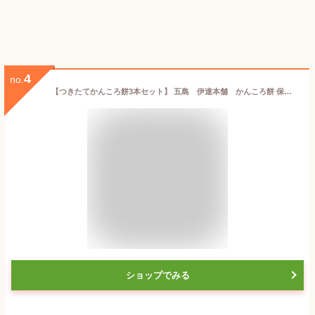
4
no.
【つきたてかんころ餅3本セット】 五島 伊達本舗 かんころ餅 保存食 おやつ お菓子 さつまいも 芋餅 芋 無添加 餅菓子 干し芋 和菓子 懐かしい味 長崎郷土菓子 スイーツ 敬老の日 御歳暮 御中元 プレゼント
ショップでみる