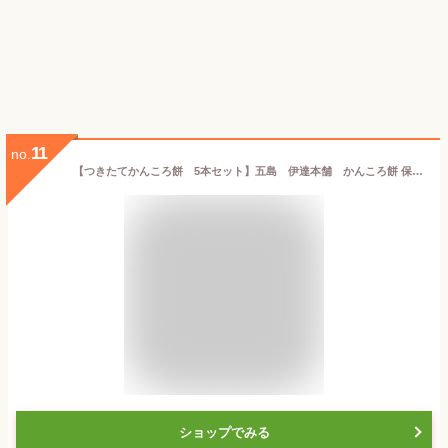
11
no.
【つきたてかんころ餅 5本セット】五島 伊達本舗 かんころ餅 保存食 おやつ お菓子 さつまいも 無添加 自然派 餅菓子 干し芋 和菓子 懐かしい味 長崎郷土菓子 スイーツ 敬老の日 御歳暮 御中元 プレゼント 芋 芋餅
ショップでみる