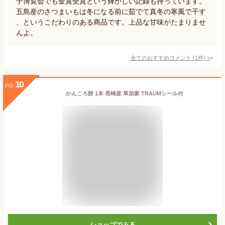
子博覧会でも金賞受賞という輝かしい記録も持っています。
五島産のさつまいもは冬になる前に茹でて真冬の寒風で干す
、というこだわりのある商品です。上品な甘味がたまりませ
んよ。
全てのおすすめコメント
(
1
件)
>
10
no.
かんころ餅 1本 長崎産 草加家 TRAUMシール付
ショップでみる