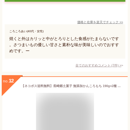
価格と在庫を
楽天
でチェック
>>
ころころあい(40代・女性)
焼くと外はカリッと中がとろりとした食感がたまらないです
。さつまいもの優しい甘さと素朴な味が美味しいのでおすす
めです。ー
全てのおすすめコメント
(
7
件)
>
12
no.
【ネコポス送料無料】長崎郷土菓子 無添加かんころもち 190g×2種 食べ比べセット 全国一律送料無料 ポスト投函 郵便受け投函 出島屋 五島列島 特産品 名産品 かんころ餅 モチ 自然食品 薩摩芋 紫芋 無添加 無着色 KASHI 長崎 修学旅行 お土産【冷凍送料別商品の同梱不可】