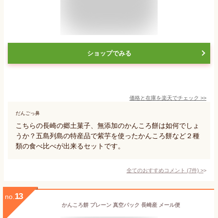
ショップでみる
価格と在庫を
楽天
でチェック
>>
だんごっ鼻
こちらの長崎の郷土菓子、無添加のかんころ餅は如何でしょ
うか？五島列島の特産品で紫芋を使ったかんころ餅など２種
類の食べ比べが出来るセットです。
全てのおすすめコメント
(
7
件)
>
13
no.
かんころ餅 プレーン 真空パック 長崎産 メール便