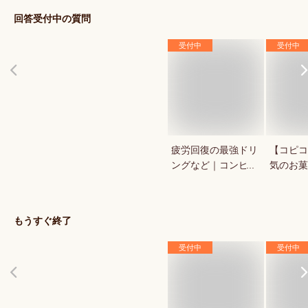
回答受付中の質問
受付中
受付中
疲労回復の最強ドリ
【コピコ
ングなど｜コンビ
気のお菓
ニ・ドラックストア
いkopi
で買える人気のおす
は？
すめは？
もうすぐ終了
受付中
受付中