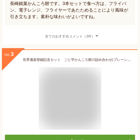
長崎銘菓かんころ餅です。3本セットで食べ方は、フライパ
ン、電子レンジ、フライヤーであたためることにより風味が
引き立ちます。素朴な味わいがよいですね。
全てのおすすめコメント（3件）
3
no.
世界遺産登録記念セット ごと芋かんころ餅の詰め合わせ(プレーン、むらさき芋入り、よもぎ入り）3種長崎郷土菓子 五島列島特産 和菓子 スイーツ 詰め合わせセット 子供のおやつ お芋のお菓子 ごと芋 安納芋 帰省土産 お中元 お歳暮 敬老の日 ギフト