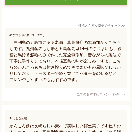
価格と在庫を
楽天
でチェック
>>
めがねちゃん(50代・女性)
五島列島の五島市にある老舗、真鳥餅店の無添加かんころも
ちです。九州産のもち米と五島産高系14号のさつまいも、砂
糖と馬鈴薯澱粉のみで作った完全無添加。昔ながらの製法で
丁寧に手作りしており、本場五島の味が楽しめますよ。こち
らのかんころもちは甘さ控えめでさつまいもの風味がしっか
りしており、トースターで軽く焼いてバターをのせるなど、
アレンジしやすいのもおすすめです。
全てのおすすめコメント
(
5
件)
>
AIによる回答
かんころ餅は長崎らしい素朴で美味しい郷土菓子ですね！お
すすめとしては、五島列島産のさつまいもを使った「鬼塚製