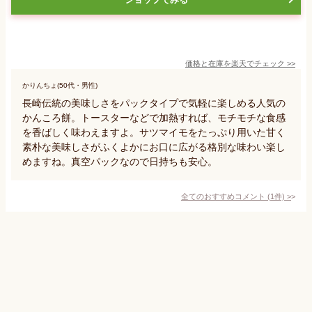
価格と在庫を
楽天
でチェック
>>
かりんちょ(50代・男性)
長崎伝統の美味しさをパックタイプで気軽に楽しめる人気の
かんころ餅。トースターなどで加熱すれば、モチモチな食感
を香ばしく味わえますよ。サツマイモをたっぷり用いた甘く
素朴な美味しさがふくよかにお口に広がる格別な味わい楽し
めますね。真空パックなので日持ちも安心。
全てのおすすめコメント
(
1
件)
>