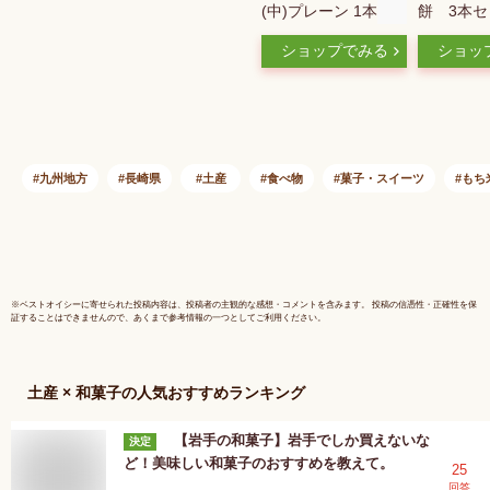
(中)プレーン 1本
餅 3本セ
島 伊達
ショップでみる
ショッ
ころ餅 保
つ お菓
いも 無
餅 芋 
し芋 和
しい味 
九州地方
長崎県
土産
食べ物
菓子・スイーツ
もち
子 スイー
日 御歳
元 プレ
※
ベストオイシー
に寄せられた投稿内容は、投稿者の主観的な感想・コメントを含みます。 投稿の信憑性・正確性を保
証することはできませんので、あくまで参考情報の一つとしてご利用ください。
土産 × 和菓子
の人気おすすめランキング
【岩手の和菓子】岩手でしか買えないな
決定
ど！美味しい和菓子のおすすめを教えて。
25
回答