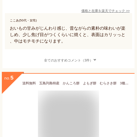
価格と在庫を
楽天
でチェック
>>
ここあ(50代・女性)
おいもの甘みがじんわり感じ、昔ながらの素朴の味わいが楽
しめ、少し焦げ目がつくくらいに焼くと、表面はカリッっと
、中はモチモチになります。
全てのおすすめコメント（3件）
5
no.
送料無料 五島列島特産 かんころ餅 よもぎ餅 むらさき餅 3種類入り 各200g×3本 かんころ 長崎 名産 国見屋 干し芋 無添加 国産 和菓子 お歳暮 お中元