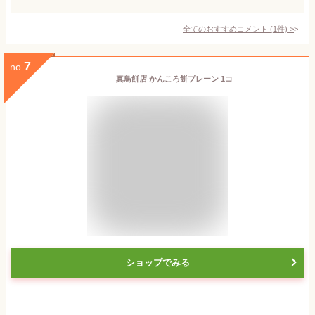
全てのおすすめコメント
(
1
件)
>
7
no.
真鳥餅店 かんころ餅プレーン 1コ
ショップでみる