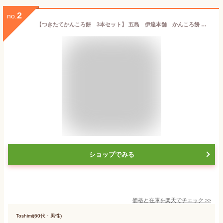
2
no.
【つきたてかんころ餅 3本セット】 五島 伊達本舗 かんころ餅 保存食 おやつ お菓子 さつまいも 無添加 芋餅 芋 餅菓子 干し芋 和菓子 懐かしい味 長崎郷土菓子 スイーツ 敬老の日 御歳暮 御中元 プレゼント
ショップでみる
価格と在庫を
楽天
でチェック
>>
Toshimi(60代・男性)