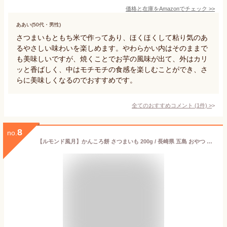
価格と在庫を
Amazon
でチェック
>>
ああい(50代・男性)
さつまいもともち米で作ってあり、ほくほくして粘り気のあ
るやさしい味わいを楽しめます。やわらかい内はそのままで
も美味しいですが、焼くことでお芋の風味が出て、外はカリ
ッと香ばしく、中はモチモチの食感を楽しむことができ、さ
らに美味しくなるのでおすすめです。
全てのおすすめコメント
(
1
件)
>
8
no.
【ルモンド風月】かんころ餅 さつまいも 200g / 長崎県 五島 おやつ 軽食 お土産 手みやげ デザート 和スイーツ かんころ餅 郷土食 伝統食 サツマイモ さつまいも いももち 餅