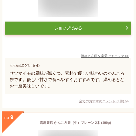
ショップでみる
価格と在庫を
楽天
でチェック
>>
ももたん(60代・女性)
サツマイモの風味が際立つ、素朴で優しい味わいのかんころ
餅です。優しい甘さで食べやすくおすすめです。温めるとな
お一層美味しいです。
全てのおすすめコメント
(
1
件)
>
9
no.
真鳥餅店 かんころ餅（中）プレーン 2本 (190g)