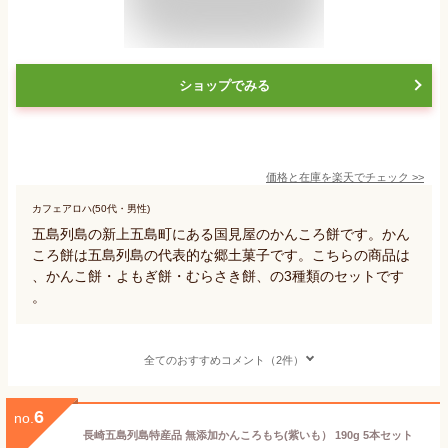
ショップでみる
価格と在庫を
楽天
でチェック
>>
カフェアロハ(50代・男性)
五島列島の新上五島町にある国見屋のかんころ餅です。かん
ころ餅は五島列島の代表的な郷土菓子です。こちらの商品は
、かんこ餅・よもぎ餅・むらさき餅、の3種類のセットです
。
全てのおすすめコメント（2件）
6
no.
長崎五島列島特産品 無添加かんころもち(紫いも） 190g 5本セット