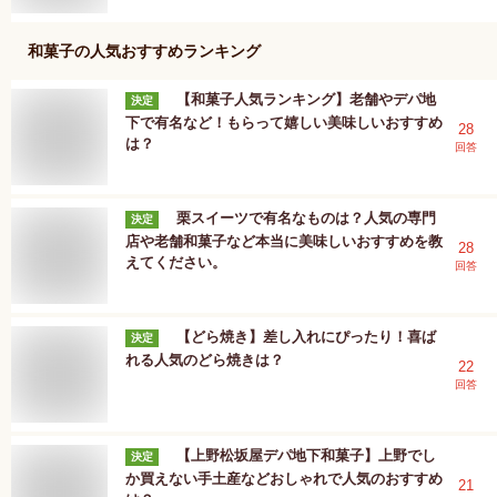
和菓子
の人気おすすめランキング
【和菓子人気ランキング】老舗やデパ地
決定
下で有名など！もらって嬉しい美味しいおすすめ
28
は？
回答
栗スイーツで有名なものは？人気の専門
決定
店や老舗和菓子など本当に美味しいおすすめを教
28
えてください。
回答
【どら焼き】差し入れにぴったり！喜ば
決定
れる人気のどら焼きは？
22
回答
【上野松坂屋デパ地下和菓子】上野でし
決定
か買えない手土産などおしゃれで人気のおすすめ
21