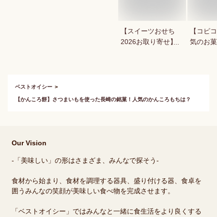
【スイーツおせち
【コピコ
2026お取り寄せ】シ
気のお菓
ャトレーゼやルタオ
いkopi
など通販で人気のお
は？
すすめは？
ベストオイシー
【かんころ餅】さつまいもを使った長崎の銘菓！人気のかんころもちは？
Our Vision
-「美味しい」の形はさまざま、みんなで探そう-
食材から始まり、食材を調理する器具、盛り付ける器、食卓を
囲うみんなの笑顔が美味しい食べ物を完成させます。
「ベストオイシー」ではみんなと一緒に食生活をより良くする