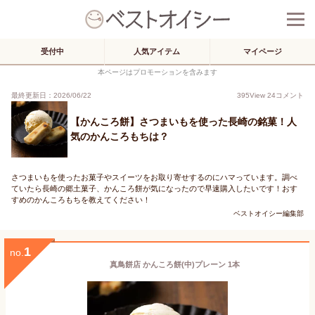
受付中
人気アイテム
マイページ
本ページはプロモーションを含みます
最終更新日：2026/06/22
395
View
24
コメント
【かんころ餅】さつまいもを使った長崎の銘菓！人
気のかんころもちは？
さつまいもを使ったお菓子やスイーツをお取り寄せするのにハマっています。調べ
ていたら長崎の郷土菓子、かんころ餅が気になったので早速購入したいです！おす
すめのかんころもちを教えてください！
ベストオイシー編集部
1
no.
真鳥餅店 かんころ餅(中)プレーン 1本