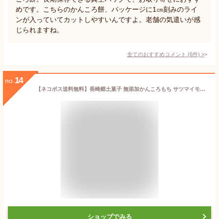
めです。こちらのかんころ餅、パッケージに1㎝刻みのライ
ンが入っていてカットしやすいんですよ。老舗の気遣いが感
じられますね。
全てのおすすめコメント
(
6
件)
>
14
no.
【ネコポス送料無料】長崎郷土菓子 無添加かんころもち サツマイモ味 190g 全国一律送料無料 ポスト投函 郵便受け投函 出島屋 五島列島 特産品 名産品 かんころ餅 モチ 自然食品 芋 無添加 無着色 長崎銘菓 長崎加工 KASHI 長崎 修学旅行 お土産【冷凍送料別商品の同梱不可】
ショップでみる