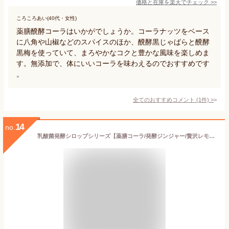
価格と在庫を
楽天
でチェック
>>
ころころあい(40代・女性)
薬膳醗酵コーラはいかがでしょうか。コーラナッツをベース
に八角や山椒などのスパイスのほか、醗酵黒じゃばらと醗酵
黒梅を使っていて、まろやかなコクと豊かな風味を楽しめま
す。無添加で、体にいいコーラを味わえるのでおすすめです
。
全てのおすすめコメント
(
1
件)
>
14
no.
乳酸菌発酵シロップシリーズ【薬膳コーラ/発酵ジンジャー/贅沢レモネード/チェリーコーラ】