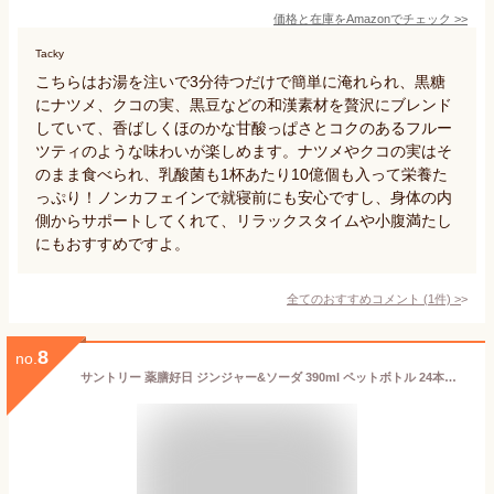
価格と在庫を
Amazon
でチェック
>>
Tacky
こちらはお湯を注いで3分待つだけで簡単に淹れられ、黒糖
にナツメ、クコの実、黒豆などの和漢素材を贅沢にブレンド
していて、香ばしくほのかな甘酸っぱさとコクのあるフルー
ツティのような味わいが楽しめます。ナツメやクコの実はそ
のまま食べられ、乳酸菌も1杯あたり10億個も入って栄養た
っぷり！ノンカフェインで就寝前にも安心ですし、身体の内
側からサポートしてくれて、リラックスタイムや小腹満たし
にもおすすめですよ。
全てのおすすめコメント
(
1
件)
>
8
no.
サントリー 薬膳好日 ジンジャー&ソーダ 390ml ペットボトル 24本入 炭酸飲料 薬膳炭酸 ショウガ