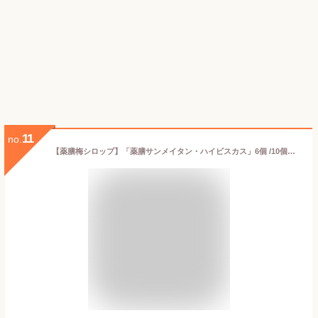
11
no.
【薬膳梅シロップ】「薬膳サンメイタン・ハイビスカス」6個 /10個入り 梅ジュース白砂糖不使用 天然水使用 無添加 ハーブティー 梅シロップ オーガニック 中国ハーブ 健康ジュース ハイビスカスシロップ 原液 濃縮 ShizukuAR 龍心玉 中国伝統ハーブ専門