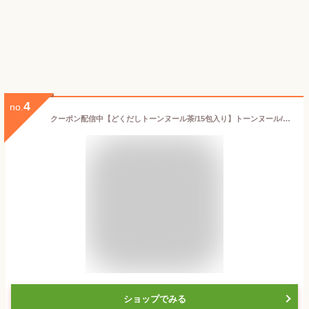
4
no.
クーポン配信中【どくだしトーンヌール茶/15包入り】トーンヌール/和漢茶/薬膳茶/健康茶/デトックス/リエイジ
ショップでみる