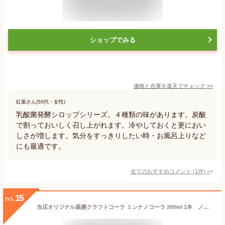
ショップでみる
価格と在庫を
楽天
でチェック
>>
紅葉さん(50代・女性)
乳酸菌発酵シロップシリーズ。４種類の味があります。炭酸
で割っておいしく召し上がれます。冷やしておくと更におい
しさが増します。気分をすっきりしたい時・お風呂上りなど
にも最適です。
全てのおすすめコメント
(
1
件)
>
15
no.
当店オリジナル薬膳クラフトコーラ ミンナノコーラ 200ml 1本 ノンカフェイン 甘草 赤なつめ お子様 女性向け 希釈タイプ 薬膳喫茶KURA