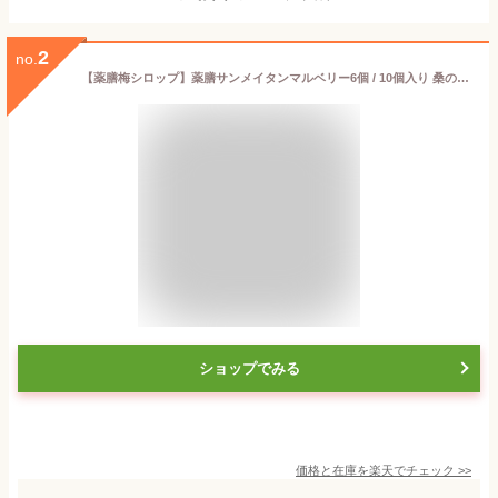
2
no.
【薬膳梅シロップ】薬膳サンメイタンマルベリー6個 / 10個入り 桑の実を加えた梅ジュース 白砂糖不使用 天然水使用 無添加 桑の実テイー ハーブティー 梅シロップ オーガニック 濃縮 中国ハーブ 健康ジュース 漢方ドリンク 原液 ShizukuAR 龍心玉
ショップでみる
価格と在庫を
楽天
でチェック
>>