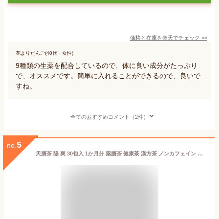
価格と在庫を
楽天
でチェック
>>
花よりだんご(40代・女性)
9種類の生薬を配合しているので、体に良い成分がたっぷり
で、オススメです。簡単に入れることができるので、良いで
すね。
全てのおすすめコメント（2件）
5
no.
天膳茶 陽 爽 30包入 1か月分 薬膳茶 健康茶 漢方茶 ノンカフェイン カフェインレス ティーバッグ 美容 元気 お茶 大容量 お得