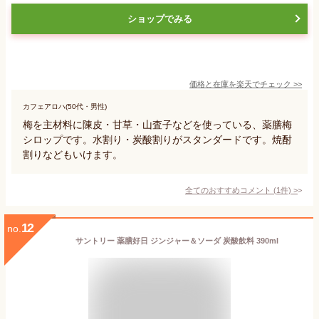
ショップでみる
価格と在庫を
楽天
でチェック
>>
カフェアロハ(50代・男性)
梅を主材料に陳皮・甘草・山査子などを使っている、薬膳梅
シロップです。水割り・炭酸割りがスタンダードです。焼酎
割りなどもいけます。
全てのおすすめコメント
(
1
件)
>
12
no.
サントリー 薬膳好日 ジンジャー＆ソーダ 炭酸飲料 390ml