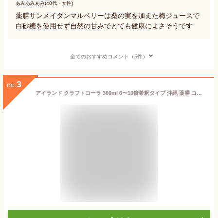
あみあみあみ(40代・女性)
薬膳サンメイタンマルベリーは桑の実を加えた梅ジュースで
白砂糖を使用せず自然の甘みでとても健康によさそうです
全てのおすすめコメント（5件）
3
no.
アイランド クラフトコーラ 300ml 6〜10倍希釈タイプ 沖縄 薬膳 コーラ チャイ 原液 シロップ 健康 飲料 濃縮 ジュース 保存料 着色料 無添加 琉球フロント