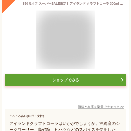
【50％オフ スーパーSALE限定】アイランド クラフトコーラ 300ml 6〜10倍希釈タイプ 沖縄 薬膳 コーラ チャイ 原液 シロップ 健康 飲料 濃縮 ジュース 保存料 着色料 無添加 琉球フロント
ショップでみる
価格と在庫を
楽天
でチェック
>>
ころころあい(40代・女性)
アイランドクラフトコーラはいかがでしょうか。沖縄産のシ
ークワーサー、島砂糖、ヒハツなどのスパイスを使用した、