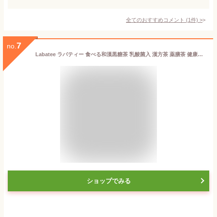
全てのおすすめコメント
(
1
件)
>
7
no.
Labatee ラバティー 食べる和漢黒糖茶 乳酸菌入 漢方茶 薬膳茶 健康茶 黒豆茶 フルーツティー はとむぎ茶 薬膳 ナツメ クコの実 黒豆 無添加 ホットアイス可 ギフト プレゼント 乳酸菌 HOKKAIDO株 3食 北海道「北のブランド2025」認証
ショップでみる