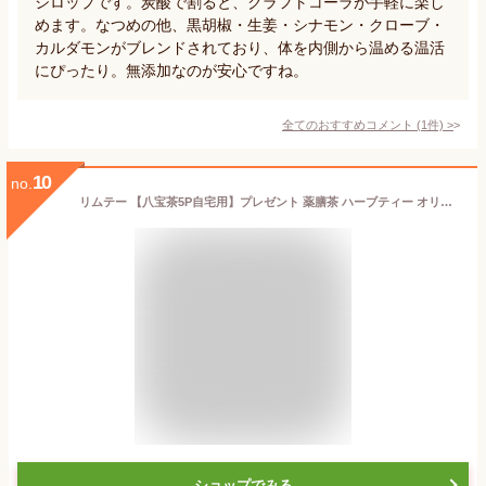
シロップです。炭酸で割ると、クラフトコーラが手軽に楽し
めます。なつめの他、黒胡椒・生姜・シナモン・クローブ・
カルダモンがブレンドされており、体を内側から温める温活
にぴったり。無添加なのが安心ですね。
全てのおすすめコメント
(
1
件)
>
10
no.
リムテー 【八宝茶5P自宅用】プレゼント 薬膳茶 ハーブティー オリジナル八宝茶 ジャスミン茶 薔薇 なつめ 冬瓜 美容 三泡台 蓋碗茶 健康茶 ネコポス便送料無料
ショップでみる