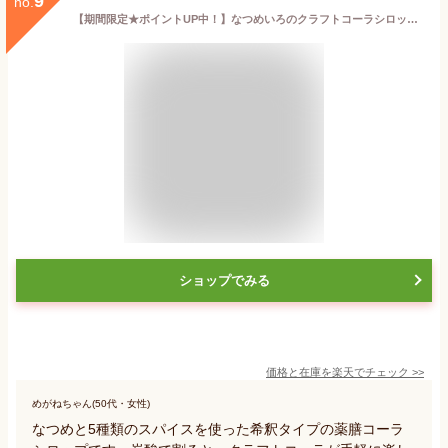
9
no.
【期間限定★ポイントUP中！】なつめいろのクラフトコーラシロップ なつめと5種類のスパイス 薬膳シロップ スパイス 希釈タイプ 無添加 シロップ クラフトコーラ なつめ ドリンク 薬膳 温活 コーラ原液 炭酸水 チャイ プレゼント ギフト
ショップでみる
価格と在庫を
楽天
でチェック
>>
めがねちゃん(50代・女性)
なつめと5種類のスパイスを使った希釈タイプの薬膳コーラ