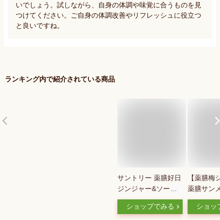
いでしょう。試しながら、自身の体調や味覚に合うものを見
つけてください。ご自身の体調改善やリフレッシュに役立つ
と良いですね。
ランキング内で紹介されている商品
サントリー 薬膳好日
【薬膳梅
ジンジャー&ソーダ
薬膳サン
390ml ペットボトル
ルベリー6個
ショップでみる
ショッ
24本入 炭酸飲料 薬
入り 桑の