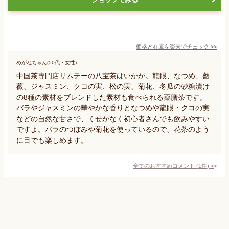
価格と在庫を
楽天
でチェック
>>
めがねちゃん(50代・女性)
中国茶専門店リムテーの八宝茶はいかが。龍眼、なつめ、薔
薇、ジャスミン、クコの実、松の実、菊花、冬瓜の砂糖漬け
の8種の素材をブレンドした素材も食べられる薬膳茶です。
バラやジャスミンの華やかな香りとなつめや龍眼・クコの実
などの自然な甘さで、くせがなく初心者さんでも飲みやすい
ですよ。バラのつぼみや菊花を使っているので、花茶のよう
に目でも楽しめます。
全てのおすすめコメント
(
1
件)
>