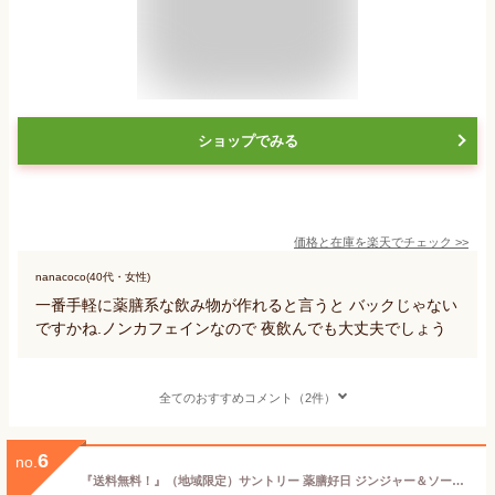
ショップでみる
価格と在庫を
楽天
でチェック
>>
nanacoco(40代・女性)
一番手軽に薬膳系な飲み物が作れると言うと バックじゃない
ですかね.ノンカフェインなので 夜飲んでも大丈夫でしょう
全てのおすすめコメント（2件）
6
no.
『送料無料！』（地域限定）サントリー 薬膳好日 ジンジャー＆ソーダ 390mlペットボトル（24本入り1ケース）薬膳 炭酸飲料 ショウガ※ご注文いただいてから3日〜14日の間に発送いたします。/st/