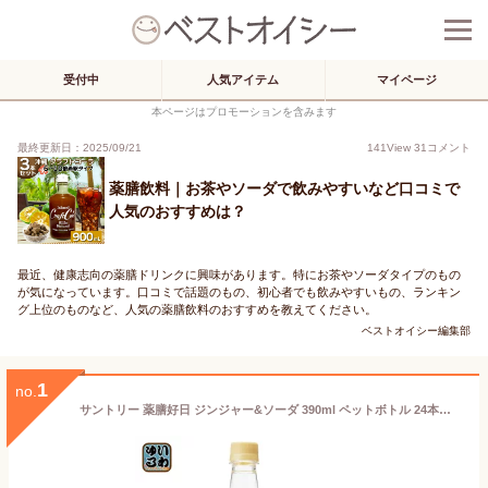
受付中
人気アイテム
マイページ
本ページはプロモーションを含みます
最終更新日：2025/09/21
141
View
31
コメント
薬膳飲料｜お茶やソーダで飲みやすいなど口コミで
人気のおすすめは？
最近、健康志向の薬膳ドリンクに興味があります。特にお茶やソーダタイプのもの
が気になっています。口コミで話題のもの、初心者でも飲みやすいもの、ランキン
グ上位のものなど、人気の薬膳飲料のおすすめを教えてください。
ベストオイシー編集部
1
no.
サントリー 薬膳好日 ジンジャー&ソーダ 390ml ペットボトル 24本入 炭酸飲料 薬膳炭酸 ショウガ