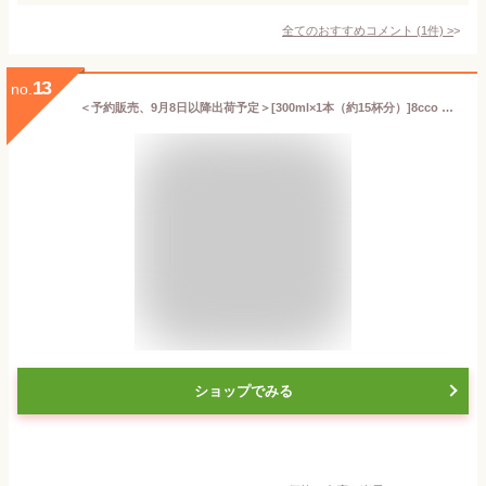
全てのおすすめコメント
(
1
件)
>
13
no.
＜予約販売、9月8日以降出荷予定＞[300ml×1本（約15杯分）]8cco 薬膳醗酵コーラ「覚醒」 送料無料／熨斗対応可 クラフトコーラ 中元 歳暮
ショップでみる