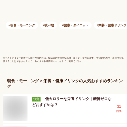
膳炭酸 ショウガ
梅ジュース
使用 天然
添加 桑の
ハーブティ
ップ オー
朝食・モーニング
食べ物
健康・ダイエット
栄養・健康ドリンク
濃縮 中国
康ジュー
リンク 
Shizuku
※
ベストオイシー
に寄せられた投稿内容は、投稿者の主観的な感想・コメントを含みます。 投稿の信憑性・正確性を保
証することはできませんので、あくまで参考情報の一つとしてご利用ください。
朝食・モーニング × 栄養・健康ドリンク
の人気おすすめランキン
グ
低カロリーな栄養ドリンク｜糖質ゼロな
決定
どおすすめは？
31
回答