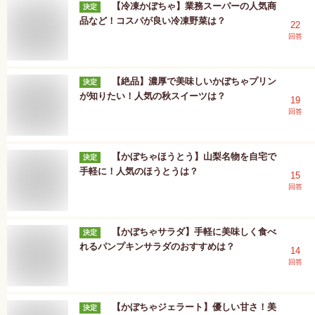
【冷凍かぼちゃ】業務スーパーの人気商
決定
品など！コスパが良い冷凍野菜は？
22
回答
【絶品】濃厚で美味しいかぼちゃプリン
決定
が知りたい！人気の秋スイーツは？
19
回答
【かぼちゃほうとう】山梨名物を自宅で
決定
手軽に！人気のほうとうは？
15
回答
【かぼちゃサラダ】手軽に美味しく食べ
決定
れるパンプキンサラダのおすすめは？
14
回答
【かぼちゃジェラート】優しい甘さ！美
決定