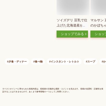
ソイズデリ 豆乳で仕
マルサン 
上げた北海道産かぼ
のかぼちゃ
ちゃのポタージュス
乳 かぼち
ショップでみる
ショッ
ープx6箱 北海大和の
ャ 南瓜 
インスタントスープ
ージュ レ
パンプキン カボチャ
180g×1
化学調味料不使用 ギ
とめ買い
フト プレゼント
夕食・ディナー
食べ物
インスタント・レトルト
スープ
か
※
ベストオイシー
に寄せられた投稿内容は、投稿者の主観的な感想・コメントを含みます。 投稿の信憑性・正確性を保
証することはできませんので、あくまで参考情報の一つとしてご利用ください。