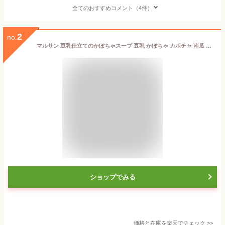
全てのおすすめコメント（4件）
2
no.
マルサン 豆乳仕立てのかぼちゃスープ 豆乳 かぼちゃ カボチャ 南瓜 スープ ポタージュ レトルト 180g×10個セット まとめ買い
ショップでみる
価格と在庫を
楽天
でチェック
>>