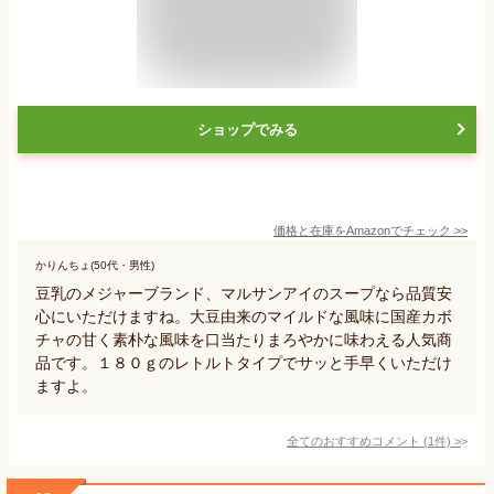
ショップでみる
価格と在庫を
Amazon
でチェック
>>
かりんちょ(50代・男性)
豆乳のメジャーブランド、マルサンアイのスープなら品質安
心にいただけますね。大豆由来のマイルドな風味に国産カボ
チャの甘く素朴な風味を口当たりまろやかに味わえる人気商
品です。１８０ｇのレトルトタイプでサッと手早くいただけ
ますよ。
全てのおすすめコメント
(
1
件)
>