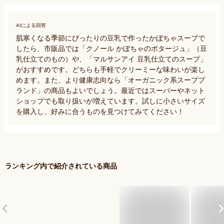
AIによる回答
肌寒くなる季節にぴったりの豆乳で作ったかぼちゃスープで
したら、市販品では「クノール かぼちゃのポタージュ」（豆
乳仕立てのもの）や、「マルサンアイ 豆乳仕立てのスープ」
がおすすめです。どちらも手軽でクリーミーな味わいが楽し
めます。また、より健康志向なら「オーガニック系スープブ
ランド」の商品もよいでしょう。最近ではスーパーやネット
ショップでも取り扱いが増えています。試しに小さいサイズ
を購入し、好みに合うものを見つけてみてください！
ランキング内で紹介されている商品