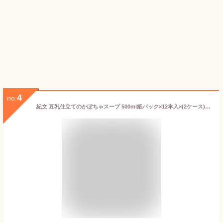
4
no.
紀文 豆乳仕立てのかぼちゃスープ 500ml紙パック×12本入×(2ケース)｜ 送料無料 パンプキン コレステロールゼロ 化学調味料無添加 デルモンテ