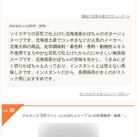
価格と在庫を
楽天
でチェック
>>
めがねちゃん(50代・女性)
ソイズデリの豆乳で仕上げた北海道産かぼちゃのポタージュ
スープです。北海道土産でコンポタなどが人気のメーカー、
北海大和の商品。化学調味料・着色料・香料・動物性エキス
不使用でまろやかな豆乳で仕上げたからだにやさしい無添加
スープです。北海道産かぼちゃの甘味を生かし、うきみにざ
く切りかぼちゃも入っており、インスタントとは思えない美
味しさです。インスタントだから、長期保存がきくのがスト
ック用におすすめです。
全てのおすすめコメント
(
1
件)
>
15
no.
デルモンテ 豆乳でつくったかぼちゃスープ 1L×6本[業務用・健康・美容・無添加]