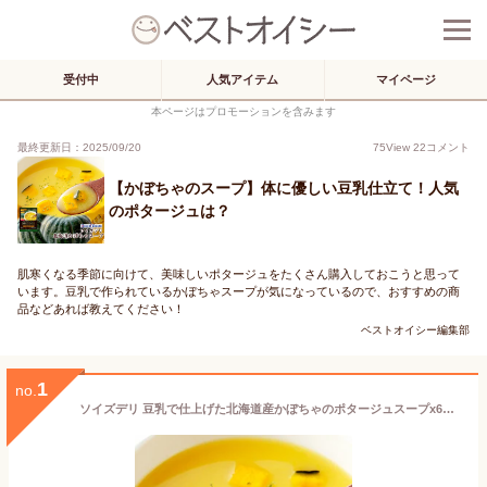
受付中
人気アイテム
マイページ
本ページはプロモーションを含みます
最終更新日：2025/09/20
75
View
22
コメント
【かぼちゃのスープ】体に優しい豆乳仕立て！人気
のポタージュは？
肌寒くなる季節に向けて、美味しいポタージュをたくさん購入しておこうと思って
います。豆乳で作られているかぼちゃスープが気になっているので、おすすめの商
品などあれば教えてください！
ベストオイシー編集部
1
no.
ソイズデリ 豆乳で仕上げた北海道産かぼちゃのポタージュスープx6箱 北海大和のインスタントスープ パンプキン カボチャ 化学調味料不使用 ギフト プレゼント