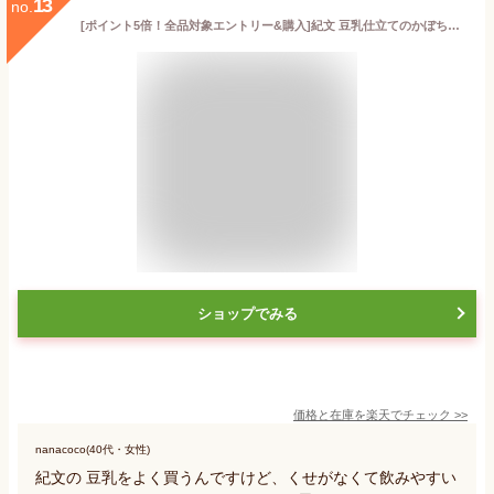
13
no.
[ポイント5倍！全品対象エントリー&購入]紀文 豆乳仕立てのかぼちゃスープ 500ml紙パック×12本入×(2ケース)｜ 送料無料 パンプキン コレステロールゼロ 化学調味料無添加 デルモンテ
ショップでみる
価格と在庫を
楽天
でチェック
>>
nanacoco(40代・女性)
紀文の 豆乳をよく買うんですけど、くせがなくて飲みやすい