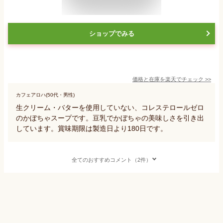
ショップでみる
価格と在庫を
楽天
でチェック
>>
カフェアロハ(50代・男性)
生クリーム・バターを使用していない、コレステロールゼロ
のかぼちゃスープです。豆乳でかぼちゃの美味しさを引き出
しています。賞味期限は製造日より180日です。
全てのおすすめコメント（2件）