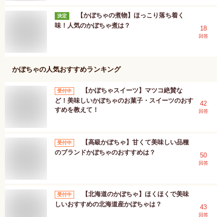
【かぼちゃの煮物】ほっこり落ち着く
決定
味！人気のかぼちゃ煮は？
18
回答
かぼちゃ
の人気おすすめランキング
【かぼちゃスイーツ】マツコ絶賛な
受付中
ど！美味しいかぼちゃのお菓子・スイーツのおす
42
すめを教えて！
回答
【高級かぼちゃ】甘くて美味しい品種
受付中
のブランドかぼちゃのおすすめは？
50
回答
【北海道のかぼちゃ】ほくほくで美味
受付中
しいおすすめの北海道産かぼちゃは？
43
回答