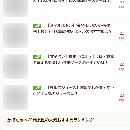
ど！1人焼肉におすすめの無煙ロースターは？
40
回答
【オイルボトル】液だれしないから便
決定
利！おしゃれな詰め替えボトルのおすすめは？
21
回答
【甘辛タレ】唐揚げに合う！市販・通販
決定
で買える美味しい甘辛ソースのおすすめは？
22
回答
【秋田のジュース】秋田でしか買えない
決定
など！人気のジュースは？
23
回答
かぼちゃ × 20代女性
の人気おすすめランキング