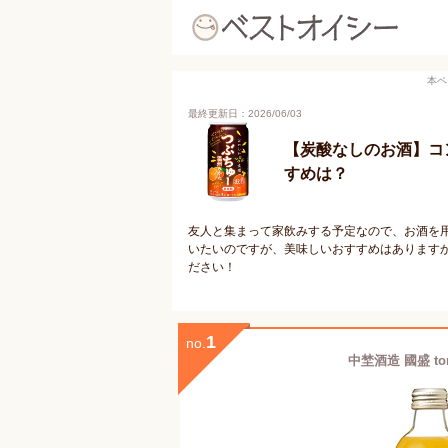
本ペ
最終更新日：2026/06/03
【炭酸なしのお酒】コ
すめは？
友人と集まって家飲みする予定なので、お酒を
いたいのですが、美味しいおすすめはあります
ださい！
1
no.
中埜酒造 國盛 tor