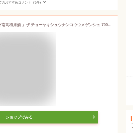
てのおすすめコメント（3件）
チョーヤ 本格梅酒 『 The CHOYA 紀州南高梅原酒 』ザ チョーヤキシュウナンコウウメゲンシュ 700ml【お中元】【お歳暮】【ギフト】【プレゼント】
ショップでみる