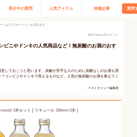
受付中の質問
人気アイテム
特集記事
質問
ージはプロモーションを含みます
8647
View
20
コメント
ンビニやドンキの人気商品など！無炭酸のお酒のおす
用意しておこうと思います。炭酸が苦手な人のために炭酸なしのお酒も買
か？コンビニやドンキで買えるものなど、人気の無炭酸のお酒を教えてく
ベストオイシー編集部
omelt 3本セット [ リキュール 300ml×3本 ]