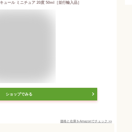
ュール ミニチュア 20度 50ml［並行輸入品］
ショップでみる
価格と在庫を
Amazon
でチェック
>>