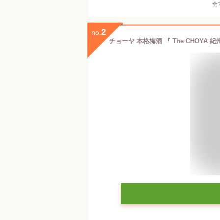
全
2
no.