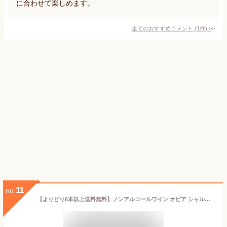
に合わせて楽しめます。
全てのおすすめコメント
(
1
件)
>
11
no.
【よりどり6本以上送料無料】ノンアルコールワイン オピア シャルドネ スパークリングワイン オーガニック ノンアルコール NV 白泡 辛口 ドメーヌ ピエール シャヴァン アルコールフリー 750ml 長S 手土産 お祝い ワイン ギフト 敬老の日 ハロウィン