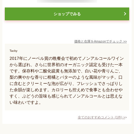
ショップでみる
価格と在庫を
Amazon
でチェック
>>
Tacky
2017年にノーベル賞の晩餐会で初めてノンアルコールワイン
から選ばれ、さらに世界初のオーガニック認定も受けた一本
です。保存料や二酸化硫黄も無添加で、白い花や青りんご、
梨の爽やかな香りに柑橘とバターのような風味がマッチ。口
に含むとクリーミーな泡が広がり、フレッシュでさっぱりし
た余韻が楽しめます。カロリーも控えめで食事とも合わせや
すく、ぶどうの旨味も感じられてノンアルコールとは思えな
い味わいですよ。
全てのおすすめコメント
(
1
件)
>