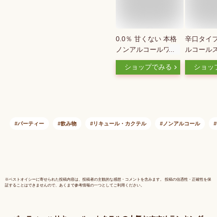
0.0％ 甘くない 本格
辛口タイプ
ノンアルコールワイ
ルコール
ン ギフトにも 果
ングワイ
ショップでみる
ショッ
汁・香料不使用 ノン
ク・ドゥ
アルコールスパーク
ニュBRUT
リングワイン 「トム
ト【送料
ソンアンドスコット
縄・離島除
ナウシー」ノンアル
コールワイン ノンア
パーティー
飲み物
リキュール・カクテル
ノンアルコール
ルコールシャンパン
ノンアル ワイン 高
級 ホワイトデー
※
ベストオイシー
に寄せられた投稿内容は、投稿者の主観的な感想・コメントを含みます。 投稿の信憑性・正確性を保
証することはできませんので、あくまで参考情報の一つとしてご利用ください。