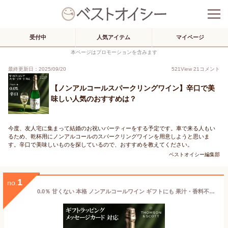
受付中
人気アイテム
マイページ
本ページはプロモーションを含みます
最終更新日：2025/09/20
521
View
21
コメント
【ノンアルコールスパークリングワイン】辛口で美
味しい人気のおすすめは？
今度、友人宅に集まって結婚のお祝いパーティーをする予定です。車で来る人もい
るため、乾杯用にノンアルコールのスパークリングワインを用意しようと思いま
す。辛口で美味しいものを探しているので、おすすめを教えてください。
ベストオイシー編集部
1
no.
0.0％ 甘くない 本格 ノンアルコールワイン ギフトにも 果汁・香料不使用 ノンアルコールスパークリングワイン 「トムソンアンドスコット ナウシー」ノンアルコールワイン ノンアルコールシャンパン ノンアル ワイン 高級 ホワイトデー