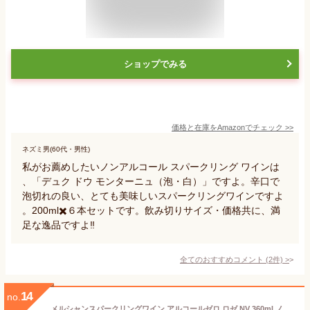
ショップでみる
価格と在庫を
Amazon
でチェック
>>
ネズミ男(60代・男性)
私がお薦めしたいノンアルコール スパークリング ワインは
、「デュク ドウ モンターニュ（泡・白）」ですよ。辛口で
泡切れの良い、とても美味しいスパークリングワインですよ
。200ml✖️６本セットです。飲み切りサイズ・価格共に、満
足な逸品ですよ‼️
全てのおすすめコメント
(
2
件)
>
14
no.
メルシャンスパークリングワイン アルコールゼロ ロゼ NV 360ml ノンアルコールワイン スパークリングワイン シャンパン 辛口 清涼飲料水 アルコール度数0.0％ ブドウジュース 長S 手土産 お祝い ワイン ギフト 敬老の日 ハロウィン