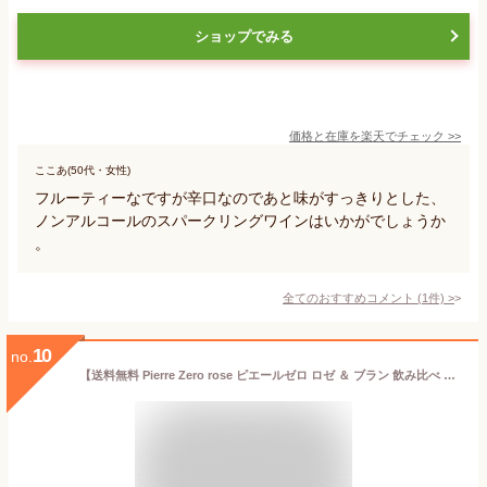
ショップでみる
価格と在庫を
楽天
でチェック
>>
ここあ(50代・女性)
フルーティーなですが辛口なのであと味がすっきりとした、
ノンアルコールのスパークリングワインはいかがでしょうか
。
全てのおすすめコメント
(
1
件)
>
10
no.
【送料無料 Pierre Zero rose ピエールゼロ ロゼ ＆ ブラン 飲み比べ 2本 セット】 ノンアルコールワイン ワイン スパークリング 辛口 フランス産 誕生日プレゼント 記念日 お祝い ギフト プレゼント