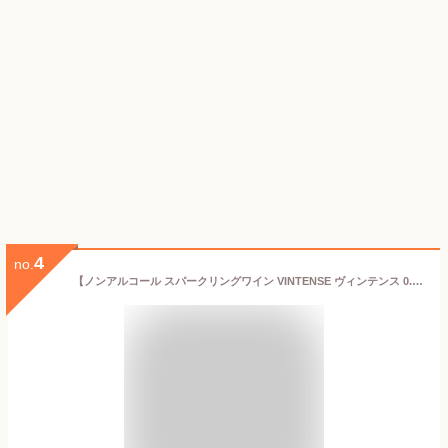
4
no.
【ノンアルコール スパークリングワイン VINTENSE ヴィンテンス 0.0％ 750ml ブラン 6本 セット】 発泡 辛口 ベルギー ノンアルコール スパークリング ワイン 贈り物 記念日 パーティー お祝い ギフト プレゼント