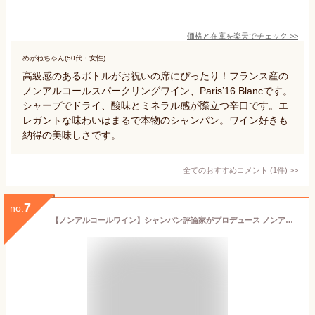
価格と在庫を
楽天
でチェック
>>
めがねちゃん(50代・女性)
高級感のあるボトルがお祝いの席にぴったり！フランス産の
ノンアルコールスパークリングワイン、Paris’16 Blancです。
シャープでドライ、酸味とミネラル感が際立つ辛口です。エ
レガントな味わいはまるで本物のシャンパン。ワイン好きも
納得の美味しさです。
全てのおすすめコメント
(
1
件)
>
7
no.
【ノンアルコールワイン】シャンパン評論家がプロデュース ノンアルコールスパークリングワイン Oddbird ブラン・ド・ブラン (1, フルサイズボトル)