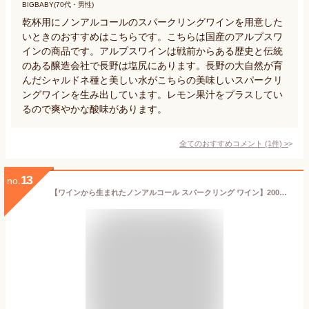
BIGBABY(70代・男性)
乾杯用にノンアルコールのスパークリングワインを用意した
いときのおすすめはこちらです。こちらは国産のアルプスワ
インの商品です。アルプスワインは戦前からある歴史と伝統
のある醸造会社で長野は塩尻にあります。長野の大自然が育
んだシャルドネ種と美しい水がこちらの美味しいスパークリ
ングワインを生み出しています。レモン果汁をプラスしてい
るので爽やかな酸味があります。
全てのおすすめコメント
(
1
件)
>
13
no.
【ワインから生まれたノンアルコール スパークリング ワイン】200ml×6本セット デュク ドゥ モンターニュ （泡・白） オリジナルボックス入り