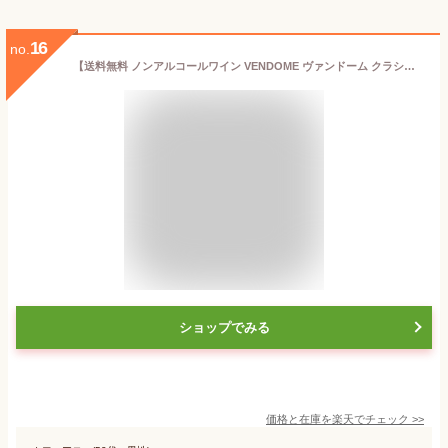
16
no.
【送料無料 ノンアルコールワイン VENDOME ヴァンドーム クラシック 3本セット] スパークリング ワイン ドイツ産 辛口 750ml シャンパン 記念日 贈り物 0.0％ ギフト プレゼント 箱買い ケース買い
ショップでみる
価格と在庫を
楽天
でチェック
>>