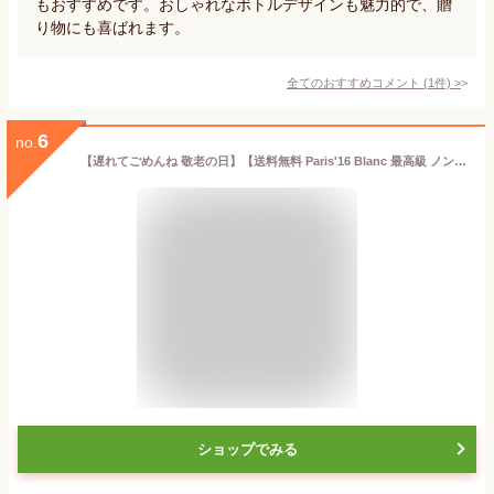
もおすすめです。おしゃれなボトルデザインも魅力的で、贈
り物にも喜ばれます。
全てのおすすめコメント
(
1
件)
>
6
no.
【遅れてごめんね 敬老の日】【送料無料 Paris'16 Blanc 最高級 ノンアルコールワイン】 ノンアルコール シャンパン スパークリング 白ワイン フランス産 贈り物 記念日 パーティー お祝い アルコール0.00％ 750ml ギフト プレゼント
ショップでみる