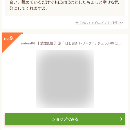
合い、眺めているだけでもほのぼのとしたちょっと幸せな気
分にしてくれますよ。
全てのおすすめコメント
(
1
件)
>
9
no.
natural69 【 波佐見焼 】 京千 はしおき レリーフ / ナチュラル69 はさみ焼き 食器 箸置き 食洗機対応 日本製 レリーフ カラフル おしゃれ かわいい 北欧 和食器 陶磁器 プレゼント ギフト 新築祝 結婚祝 内祝 ナチュラルロック
ショップでみる