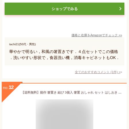
ショップでみる
価格と在庫を
Amazon
でチェック
>>
tachi21(50代・男性)
華やかで明るい，和風の箸置きです．４点セットでこの価格
．洗いやすい形状で，食器洗い機，消毒キャビネットもOK．
全てのおすすめコメント
(
1
件)
>
12
no.
【送料無料】能作 箸置き 結び 3個入 箸置 おしゃれ セット はしおき プレゼント シンプル おめでたい 抗菌 食器 カトラリー 錫製品 引き出物 新築祝い 結婚祝い 内祝い 出産祝い