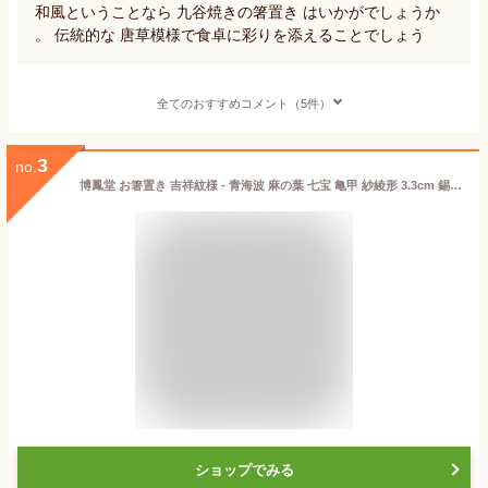
和風ということなら 九谷焼きの箸置き はいかがでしょうか
。 伝統的な 唐草模様で食卓に彩りを添えることでしょう
全てのおすすめコメント（5件）
3
no.
博鳳堂 お箸置き 吉祥紋様 - 青海波 麻の葉 七宝 亀甲 紗綾形 3.3cm 錫 炭谷三郎商店 おしゃれ かわいい 箸置き 錫 はしおき ハシオキ 和柄 和 小物 カトラリー カトラリーレスト 組み合わせ 伝統柄 Made in Japan
ショップでみる