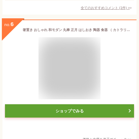
全てのおすすめコメント
(
1
件)
>
6
no.
箸置き おしゃれ 和モダン 丸棒 正月 はしおき 陶器 食器 （ カトラリーレスト 箸置 市松模様 七宝 箸おき 箸やすめ 箸休め カトラリー レスト ハシオキ お箸 箸 置き 結婚祝い 可愛い 日本製 ）
ショップでみる