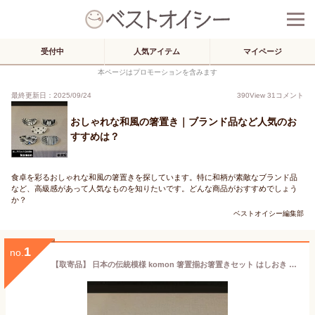
受付中
人気アイテム
マイページ
本ページはプロモーションを含みます
最終更新日：2025/09/24
390
View
31
コメント
おしゃれな和風の箸置き｜ブランド品など人気のお
すすめは？
食卓を彩るおしゃれな和風の箸置きを探しています。特に和柄が素敵なブランド品
など、高級感があって人気なものを知りたいです。どんな商品がおすすめでしょう
か？
ベストオイシー編集部
1
no.
【取寄品】 日本の伝統模様 komon 箸置揃お箸置きセット はしおき はし置き 5個セット かっこいい かわいい 可愛い 和風 和柄 おしゃれ モダン 市松柄 市松模様 伝統柄 食洗機対応 ギフト プレゼント お祝い 母の日 父の日 結婚祝い 美濃焼 日本製