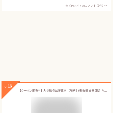
全てのおすすめコメント
(
1
件)
>
16
no.
【クーポン配布中】九谷焼 色絵箸置き 【和柄】//和食器 食器 正月 うさぎ 蝶 風神 雷神 手鞠 唐子 カトラリーレスト 猫 伝統芸能 富士山 金沢 青郊窯 かわいい 御洒落 おしゃれ 可愛い 陶器 磁器 陶磁器 結婚祝い お祝い 内祝い ギフト モダン 色絵はしおきコレクション