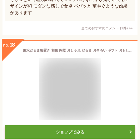
ザインが和 モダンな感じで食卓 パパッと 華やぐような効果
があります
全てのおすすめコメント
(
1
件)
>
18
no.
風水だるま箸置き 和風 陶器 おしゃれ だるま おそろい ギフト おもしろい 風水 縁起物 手描き 日本製 美濃焼 陶磁器 食器 レンジ対応 食洗機対応 かわいい カワイイ モダン 敬老の日 カクニ 風水だるま
ショップでみる