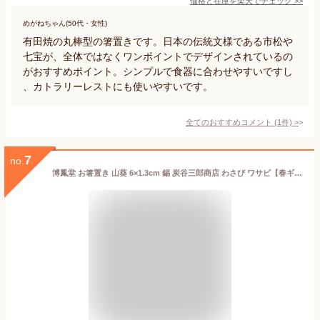
価格と在庫を
楽天
でチェック
>>
めがねちゃん(50代・女性)
有田焼の丸棒型の箸置きです。日本の伝統文様である市松や
七宝が、全体ではなくワンポイントでデザインされているの
がおすすめポイント。シンプルで食器に合わせやすいですし
、カトラリーレストにも使いやすいです。
全てのおすすめコメント
(
1
件)
>
7
no.
博鳳堂 お箸置き 山葵 6×1.3cm 錫 炭谷三郎商店 わさび ワサビ【春ギフト】 薬味 和柄 植物 リアル 野菜 香辛料 おしゃれ テーブルウェア はしおき デザイン 形状 かたち ダイニング 錫製品 made in Japan 手仕事 伝統工芸 抗菌 蕎麦屋 割烹 料亭 寿司屋 おすすめ