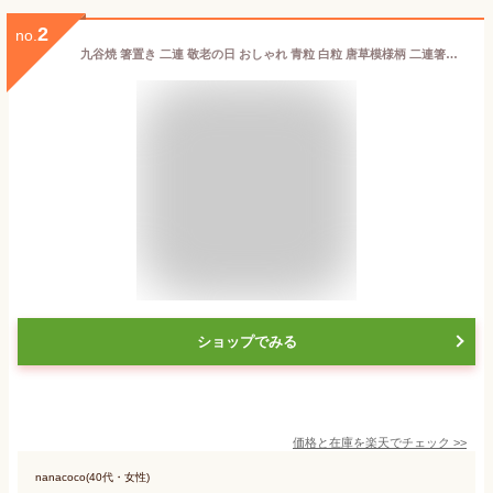
2
no.
九谷焼 箸置き 二連 敬老の日 おしゃれ 青粒 白粒 唐草模様柄 二連箸置き 筆置き 青粒 / 白粒 / イエロー / ブルー / グリーン / ピンク 箸置 花柄 和風 伝統工芸 九谷焼箸置 おもてなし はしおき 陶器製 花 和柄 ギフト 贈り物 金 ゴールド
ショップでみる
価格と在庫を
楽天
でチェック
>>
nanacoco(40代・女性)