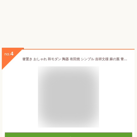
4
no.
箸置き おしゃれ 和モダン 陶器 有田焼 シンプル 吉祥文様 麻の葉 青海波 かわいい 和柄 伝統紋様 日本製 ギフト 贈り物 内祝い