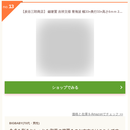
13
no.
【炭谷三郎商店】 錫箸置 吉祥文様 青海波 幅33×奥行33×高さ6ｍｍ 20g 錫製 箸置き 縁起柄 和み 富山県 高岡市 炭谷箸置き 和柄
ショップでみる
価格と在庫を
Amazon
でチェック
>>
BIGBABY(70代・男性)