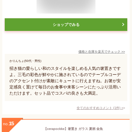
ショップでみる
価格と在庫を
楽天
でチェック
>>
かりんちょ(50代・男性)
招き猫の愛らしい和のスタイルを楽しめる人気の箸置きです
よ。三毛の彩色が鮮やかに施されているのでテーブルコーデ
のアクセント付けが素敵にキュートに行えますね。お箸が安
定感良く置けて毎日のお食事や来客シーンにたっぷり活用い
ただけます。セット品でコスパの良さも大満足。
全てのおすすめコメント
(
1
件)
>
15
no.
【cerapockke】箸置き ガラス 夏柄 金魚