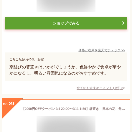
ショップでみる
価格と在庫を
楽天
でチェック
>>
ころころあい(40代・女性)
京結びの箸置きはいかがでしょうか。色鮮やかで食卓が華や
かになるし、明るい雰囲気になるのがおすすめです。
全てのおすすめコメント
(
1
件)
>
20
no.
【2000円OFFクーポン 9/4 20:00〜9/11 1:59】箸置き 日本の花 角型はしおき カトラリーレスト 食卓小物 和柄 和風 和食 植物 花 牡丹 桜 錦 松竹梅 かわいい おしゃれ モダン 来客用【メール便対象】