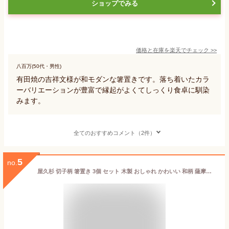
ショップでみる
価格と在庫を
楽天
でチェック
>>
八百万(50代・男性)
有田焼の吉祥文様が和モダンな箸置きです。落ち着いたカラ
ーバリエーションが豊富で縁起がよくてしっくり食卓に馴染
みます。
全てのおすすめコメント（2件）
5
no.
屋久杉 切子柄 箸置き 3個 セット 木製 おしゃれ かわいい 和柄 薩摩切子 はしおき おはしおき カトラリー カトラリーレスト 和食器 キッチン 雑貨 プレゼント ギフト 贈り物 食卓 お箸 切子箸置き