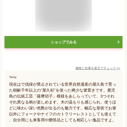
ショップでみる
価格と在庫を
楽天
でチェック
>>
Tacky
現在はで伐採が禁止されている世界自然遺産の屋久島で育っ
た樹齢千年以上の“屋久杉”を使った稀少な箸置きです。鹿児
島の伝統工芸「薩摩切子」模様をあしらっていて、3つそれ
ぞれ異なる柄が楽しめます。木の温もりも感じられ、使うほ
どに味わい深い色艶が出るのも魅力です。幅広な形状でお箸
以外にフォークやナイフのカトラリーレストとしても使えて
、自分用にも来客用や贈答品としても相応しい逸品ですよ。