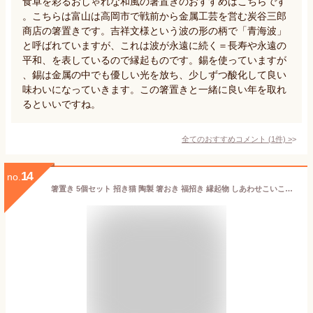
食卓を彩るおしゃれな和風の箸置きのおすすめはこちらです
。こちらは富山は高岡市で戦前から金属工芸を営む炭谷三郎
商店の箸置きです。吉祥文様という波の形の柄で「青海波」
と呼ばれていますが、これは波が永遠に続く＝長寿や永遠の
平和、を表しているので縁起ものです。錫を使っていますが
、錫は金属の中でも優しい光を放ち、少しずつ酸化して良い
味わいになっていきます。この箸置きと一緒に良い年を取れ
るといいですね。
全てのおすすめコメント
(
1
件)
>
14
no.
箸置き 5個セット 招き猫 陶製 箸おき 福招き 縁起物 しあわせこいこい 猫箸はし置き ねこ ネコ 猫 三毛猫 食器 贈り物 金運 開運 招福 インテリア 卓上 ギフト 金運招福 商売繁盛 千客万来 キャット お祝い 開店祝い 新築祝い 和雑貨 置き物 まねき猫 おしゃれ 箸台 箸枕