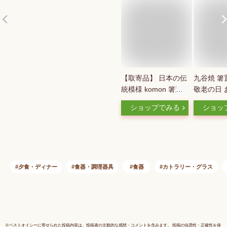
【取寄品】 日本の伝
九谷焼 箸
統模様 komon 箸置
敬老の日 
揃お箸置きセット は
青粒 白粒
ショップでみる
ショッ
しおき はし置き 5個
柄 二連箸
セット かっこいい
き 青粒 / 
かわいい 可愛い 和
ロー / ブル
風 和柄 おしゃれ モ
ーン / ピ
ダン 市松柄 市松模
柄 和風 
様 伝統柄 食洗機対
谷焼箸置 
夕食・ディナー
食器・調理器具
食器
カトラリー・グラス
応 ギフト プレゼン
はしおき 
ト お祝い 母の日 父
和柄 ギフ
の日 結婚祝い 美濃
金 ゴール
焼 日本製
※
ベストオイシー
に寄せられた投稿内容は、投稿者の主観的な感想・コメントを含みます。 投稿の信憑性・正確性を保