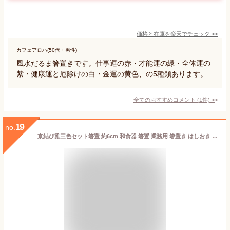
価格と在庫を
楽天
でチェック
>>
カフェアロハ(50代・男性)
風水だるま箸置きです。仕事運の赤・才能運の緑・全体運の
紫・健康運と厄除けの白・金運の黄色、の5種類あります。
全てのおすすめコメント
(
1
件)
>
19
no.
京結び雅三色セット箸置 約6cm 和食器 箸置 業務用 箸置き はしおき 箸おき おしゃれ かわいい ナチュラル雑貨 キッチン雑貨 カフェ風 カトラリーレスト 和柄 28-292-178-waA