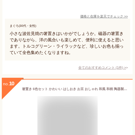
価格と在庫を
楽天
でチェック
>>
まぐろ(30代・女性)
小さな波佐見焼の箸置きはいかがでしょうか。磁器の箸置き
でありながら、洋の風合いも楽しめて、便利に使えると思い
ます。トルコグリーン・ライラックなど、珍しいお色も揃っ
ていて全色集めたくなりますね。
全てのおすすめコメント
(
1
件)
>
10
no.
箸置き 6色セット かわいい はしおき お豆 おしゃれ 和風 和柄 陶器製 花 桜 6個セット 箸枕 和食器 箸台 可愛い 送料無料