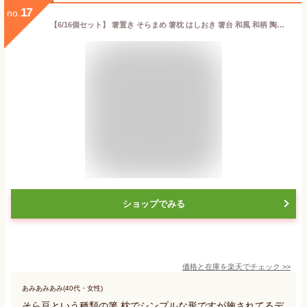
17
no.
【6/16個セット】 箸置き そらまめ 箸枕 はしおき 箸台 和風 和柄 陶器 お箸置き 可愛い おしゃれ プレゼント 送料無料
ショップでみる
価格と在庫を
楽天
でチェック
>>
あみあみあみ(40代・女性)
そら豆という種類の箸 枕でシンプルな形ですが施されてるデ