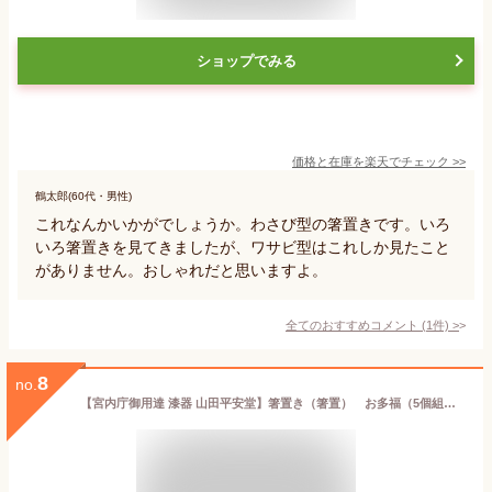
ショップでみる
価格と在庫を
楽天
でチェック
>>
鶴太郎(60代・男性)
これなんかいかがでしょうか。わさび型の箸置きです。いろ
いろ箸置きを見てきましたが、ワサビ型はこれしか見たこと
がありません。おしゃれだと思いますよ。
全てのおすすめコメント
(
1
件)
>
8
no.
【宮内庁御用達 漆器 山田平安堂】箸置き（箸置） お多福（5個組）緑～≪結婚祝い≫≪内祝い≫ 和食器 ブランド～