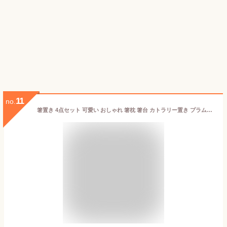
11
no.
箸置き 4点セット 可愛い おしゃれ 箸枕 箸台 カトラリー置き プラムボッサム 和風 和柄 陶器 和食器 おもしろ お箸置き 料亭 旅館 箸休め 卓上飾り物 お手入れ簡単