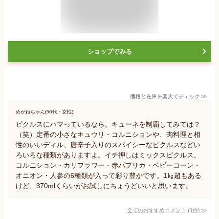
ショップでみる
価格と在庫を
楽天
でチェック
>>
めがねちゃん(50代・女性)
ピクルスにハマっているなら、キューネを制覇してみては？
（笑）定番の小さなキュウリ・コルニションや、肉料理と相
性のいいディル、唐辛子入りのスパイシーなピクルスなどい
ろいろな種類がありますよ。イチ押しはミックスピクルス。
コルニション・カリフラワー・赤パプリカ・ベビーコーン・
オニオン・人参の6種類が入って彩り豊かです。1㎏超もある
けど、370mlくらいがお試しにちょうどいいと思います。
全てのおすすめコメント
(
1
件)
>