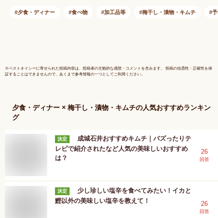
夕食・ディナー
食べ物
加工品等
梅干し・漬物・キムチ
予
※
ベストオイシー
に寄せられた投稿内容は、投稿者の主観的な感想・コメントを含みます。 投稿の信憑性・正確性を保
証することはできませんので、あくまで参考情報の一つとしてご利用ください。
夕食・ディナー × 梅干し・漬物・キムチ
の人気おすすめランキン
グ
成城石井おすすめキムチ｜バズったりテ
決定
レビで紹介されたなど人気の美味しいおすすめ
26
は？
回答
少し珍しい塩辛を食べてみたい！イカと
決定
鰹以外の美味しい塩辛を教えて！
26
回答