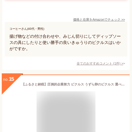
価格と在庫を
Amazon
でチェック
>>
コーヒーさん(40代・男性)
揚げ物などの付け合わせや、みじん切りにしてディップソー
スの具にしたりと使い勝手の良いきゅうりのピクルスはいか
がですか。
全てのおすすめコメント
(
1
件)
>
15
no.
【ふるさと納税】圧倒的企業努力 ピクルス うずら卵のピクルス 選べる 2本 / うずら卵 水なすピクルス和風 各 1本 / 5本 / 10本 セット 国産 昆布だし 着色料 保存料 無添加 いずみピクルス 晩酌 おかず 常備菜 最短 翌日発送 5営業日 泉佐野市 送料無料 NSW