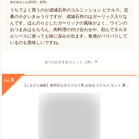
めがねちゃん(50代・女性)
うちでよく買うのが成城石井のコルニッション ピクルス。定
番の小さいきゅうりですが、成城石井のはガーリック入りな
んです。ほんのりとしたガーリックの風味がよく、ワインの
おつまみはもちろん、肉料理の付け合わせや、刻んでタルタ
ルソースに使っても味に深みが出ます。食感がパリパリして
いるのも美味しいですね。
全てのおすすめコメント（2件）
3
no.
【ふるさと納税】泉州水なすピクルス等 お任せ ピクルス セット 選べる 3個 / 6個 いずみピクルス NSW 野菜 漬物 食品 おつまみ 箸休め おやつ アレンジ 南蛮漬け マリネ タルタルソース お取り寄せ お取り寄せグルメ 最短 翌日発送 5営業日 大阪府 泉佐野市 送料無料