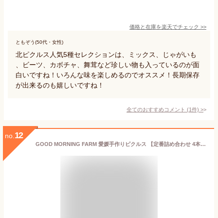
価格と在庫を
楽天
でチェック
>>
ともぞう(50代・女性)
北ピクルス人気5種セレクションは、ミックス、じゃがいも
、ビーツ、カボチャ、舞茸など珍しい物も入っているのが面
白いですね！いろんな味を楽しめるのでオススメ！長期保存
が出来るのも嬉しいですね！
全てのおすすめコメント
(
1
件)
>
12
no.
GOOD MORNING FARM 愛媛手作りピクルス 【定番詰め合わせ 4本セットB】/ お取り寄せ プレゼント ギフト ギフトセット 贈り物 記念日 パーティー お中元 お歳暮 内祝い 出産祝い 誕生日 母の日 父の日 ホワイトデー バレンタイン 送料込み