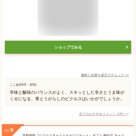
ショップでみる
価格と在庫を
楽天
でチェック
>>
ここあ(50代・女性)
辛味と酸味のバランスがよく、スキッとした辛さとうま味が
くせになる、青とうがらしのピクルスはいかがでしょうか。
全てのおすすめコメント
(
1
件)
>
9
no.
送料無料『ピクルスきゅうり＆セロリセット』ギフト 御中元 きゅうり セロリ 酢漬け 詰め合わせ 贈り物 プレゼント 夏ギフト 御礼 お返し 御祝 内祝 引出物 パーティー ご挨拶 一品 前菜 化粧箱入 軽井沢ファーマーズギフト