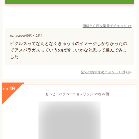
価格と在庫を
楽天
でチェック
>>
nanacoco(40代・女性)
ピクルスってなんとなくきゅうりのイメージしかなかったの
でアスパラガスっていうのは珍しいかなと思って選んでみま
した
全てのおすすめコメント
(
2
件)
>
19
no.
もへじ ハラペーニョレリッシ120g ×2個