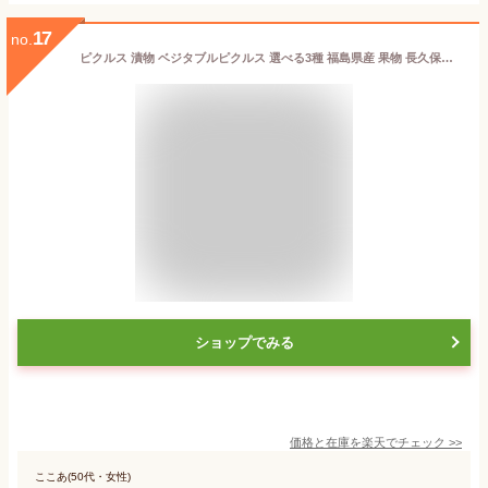
17
no.
ピクルス 漬物 ベジタブルピクルス 選べる3種 福島県産 果物 長久保食品 送料無料 メール便 NP [選べる野菜ピクルス3袋 BS]
ショップでみる
価格と在庫を
楽天
でチェック
>>
ここあ(50代・女性)