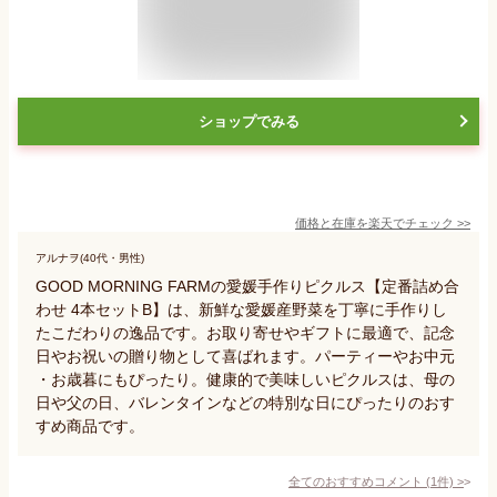
ショップでみる
価格と在庫を
楽天
でチェック
>>
アルナヲ(40代・男性)
GOOD MORNING FARMの愛媛手作りピクルス【定番詰め合
わせ 4本セットB】は、新鮮な愛媛産野菜を丁寧に手作りし
たこだわりの逸品です。お取り寄せやギフトに最適で、記念
日やお祝いの贈り物として喜ばれます。パーティーやお中元
・お歳暮にもぴったり。健康的で美味しいピクルスは、母の
日や父の日、バレンタインなどの特別な日にぴったりのおす
すめ商品です。
全てのおすすめコメント
(
1
件)
>