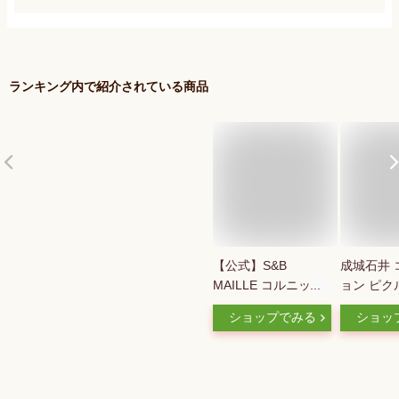
ランキング内で紹介されている商品
【公式】S&B
成城石井 
MAILLE コルニッシ
ョン ピク
ョン 瓶 220g エスビ
リック入り)
ショップでみる
ショッ
ー食品 公式 漬物 マ
イユ ピクルス ハン
バーガー 大容量