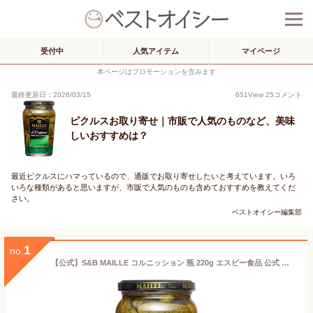
受付中
人気アイテム
マイページ
本ページはプロモーションを含みます
最終更新日：2026/03/15
651
View
25
コメント
ピクルスお取り寄せ｜市販で人気のものなど、美味
しいおすすめは？
最近ピクルスにハマっているので、通販でお取り寄せしたいと考えています。いろ
いろな種類があると思いますが、市販で人気のものも含めておすすめを教えてくだ
さい。
ベストオイシー編集部
1
no.
【公式】S&B MAILLE コルニッション 瓶 220g エスビー食品 公式 漬物 マイユ ピクルス ハンバーガー 大容量