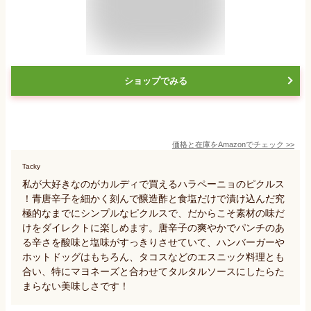
ショップでみる
価格と在庫を
Amazon
でチェック
>>
Tacky
私が大好きなのがカルディで買えるハラペーニョのピクルス
！青唐辛子を細かく刻んで醸造酢と食塩だけで漬け込んだ究
極的なまでにシンプルなピクルスで、だからこそ素材の味だ
けをダイレクトに楽しめます。唐辛子の爽やかでパンチのあ
る辛さを酸味と塩味がすっきりさせていて、ハンバーガーや
ホットドッグはもちろん、タコスなどのエスニック料理とも
合い、特にマヨネーズと合わせてタルタルソースにしたらた
まらない美味しさです！