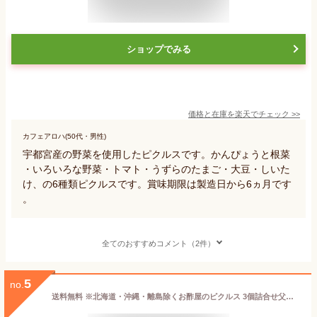
ショップでみる
価格と在庫を
楽天
でチェック
>>
カフェアロハ(50代・男性)
宇都宮産の野菜を使用したピクルスです。かんぴょうと根菜
・いろいろな野菜・トマト・うずらのたまご・大豆・しいた
け、の6種類ピクルスです。賞味期限は製造日から6ヵ月です
。
全てのおすすめコメント（2件）
5
no.
送料無料 ※北海道・沖縄・離島除くお酢屋のピクルス 3個詰合せ父の日 お中元 健康 ギフト プレゼント 花以外 早割 早期割引 誕生日 内祝 お返し 内祝い 出産内祝 ピクルス