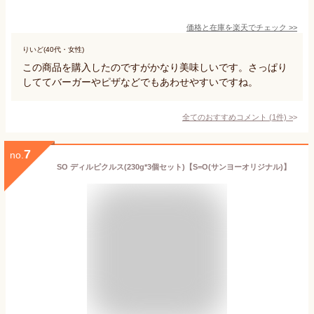
価格と在庫を
楽天
でチェック
>>
りいど(40代・女性)
この商品を購入したのですがかなり美味しいです。さっぱり
しててバーガーやピザなどでもあわせやすいですね。
全てのおすすめコメント
(
1
件)
>
7
no.
SO ディルピクルス(230g*3個セット)【S=O(サンヨーオリジナル)】