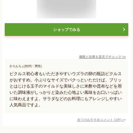
ショップでみる
価格と在庫を
楽天
でチェック
>>
かりんちょ(50代・男性)
ピクルス初心者もいただきやすいウズラの卵の瓶詰ピクルス
がおすすめ。小ぶりなサイズでパクっといただけば、プリッ
とはじける玉子のマイルドな美味しさに米酢や昆布などを用
いた調味液がしっかりと染みた心地よい風味をお口いっぱい
に味わえますよ。サラダなどのお料理にもアレンジしやすい
人気商品ですよ。
全てのおすすめコメント
(
1
件)
>