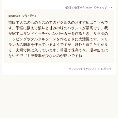
価格と在庫を
Amazon
でチェック
>>
BIGBABY(70代・男性)
市販で人気のものも含めてのピクルスのおすすめはこちらで
す。手軽に扱えて酸味と甘みの味のバランスが最高です。我
が家ではサンドイッチやハンバーガーを作るとき、サラダの
トッピングやタルタルソースを作るときに大活躍です。スリ
ランカの胡瓜を使っているようですが、以外と歯ごたえが良
く、夫婦で気に入っています。常温で保存でき、瓶や缶では
ないのでゴミ廃棄率が少ないのが良いですね。
全てのおすすめコメント
(
1
件)
>