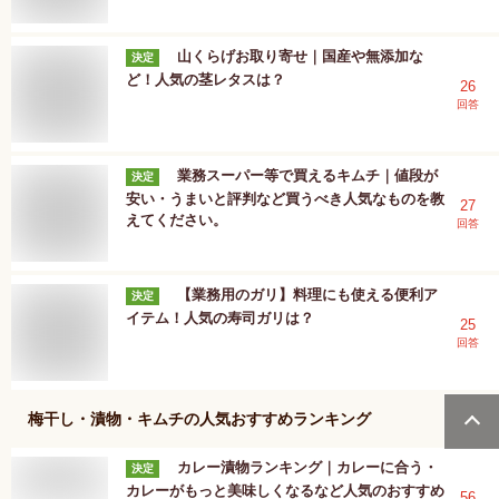
山くらげお取り寄せ｜国産や無添加な
決定
ど！人気の茎レタスは？
26
回答
業務スーパー等で買えるキムチ｜値段が
決定
安い・うまいと評判など買うべき人気なものを教
27
えてください。
回答
【業務用のガリ】料理にも使える便利ア
決定
イテム！人気の寿司ガリは？
25
回答
梅干し・漬物・キムチ
の人気おすすめランキング
カレー漬物ランキング｜カレーに合う・
決定
カレーがもっと美味しくなるなど人気のおすすめ
56