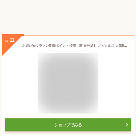
11
no.
お買い物マラソン期間ポイント+7倍 【即日発送】 北ピクルス 人気5種 セレクション (ミックス じゃがいも ビーツ かぼちゃ 舞茸) 化粧箱付 北海道 保存食 お歳暮 ギフト 長期保存
ショップでみる