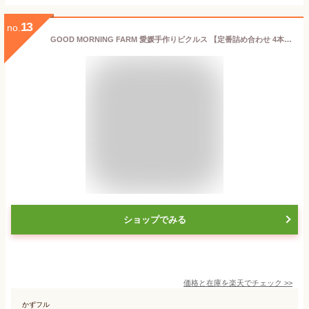
13
no.
GOOD MORNING FARM 愛媛手作りピクルス 【定番詰め合わせ 4本セットB】/ お取り寄せ プレゼント ギフト ギフトセット 贈り物 記念日 パーティー お中元 お歳暮 内祝い 出産祝い 誕生日 母の日 父の日 ホワイトデー バレンタイン 送料込み
ショップでみる
価格と在庫を
楽天
でチェック
>>
かずフル