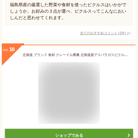
福島県産の厳選した野菜や食材を使ったピクルスはいかがで
しょうか。お好みの３点が選べ、ピクルスってこんなにおい
しんだと思わせてくれます。
全てのおすすめコメント
(
2
件)
>
18
no.
北海道 ブランド 食材 クレードル興農 北海道産アスパラガスピクルス(甘酢漬)(内容総量210g/固形量135g) / アスパラ アスパラガス ホワイトアスパラ ホワイト ピクルス 漬物 漬け物 洋風 自宅用 まとめ買い 北海道 食材 野菜 瓶 瓶詰 単品 ポイント消化
ショップでみる