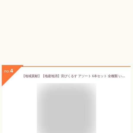
4
no.
【地域貢献】【地産地消】宮ぴくるす アソート 6本セット 全種類 いろいろ野菜 宇都宮産しいたけ 栃木県産大豆 うずらの卵 ぷちとまと かんぴょうと根菜 160g×6 ピクルス 中野嘉兵衛商店 もろみ酢 無添加 保存料不使用 賞味期限 製造日より6ヶ月 未開封時 常温保存