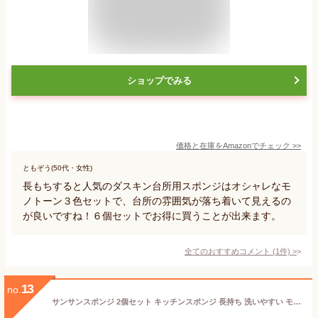
ショップでみる
価格と在庫を
Amazon
でチェック
>>
ともぞう(50代・女性)
長もちすると人気のダスキン台所用スポンジはオシャレなモ
ノトーン３色セットで、台所の雰囲気が落ち着いて見えるの
が良いですね！６個セットでお得に買うことが出来ます。
全てのおすすめコメント
(
1
件)
>
13
no.
サンサンスポンジ 2個セット キッチンスポンジ 長持ち 洗いやすい モノトーン キッチン スポンジ 食器 皿洗い 台所 風呂 シンプル さんさんスポンジ 送料無料 まとめ買い 食器用 食器洗いスポンジ