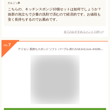
だんごっ鼻
こちらの、キッチンスポンジ10個セットは如何でしょうか？
抜群の泡立ちで少量の洗剤で済むので経済的です。お値段も
安く長持ちするのでお薦めです。
全てのおすすめコメント
(
1
件)
>
7
no.
アイセン 長持ちスポンジ ソフト パープル 約7.2×16.5×2.1cm AS185011【メール便】 ( スポンジ 長持ち 食器洗い 皿洗い 食器 皿 コップ 鍋 キッチン 台所 シンク 汚れ )