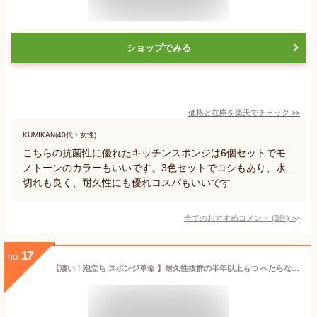
ショップでみる
価格と在庫を
楽天
でチェック
>>
KUMIKAN(40代・女性)
こちらの抗菌性に優れたキッチンスポンジは6個セットでモ
ノトーンのカラーもいいです。3色セットでコシもあり、水
切れも良く、耐久性にも優れコスパもいいです
全てのおすすめコメント
(
3
件)
>
17
no.
【凄い！泡立ち スポンジ革命 】耐久性抜群の半年以上もつ へたらない キッチンスポンジ ( キッチン用 台所用品 ) 速乾性 泡切れ キッチングッズ 食器洗い 黒 ブラック 食器用 皿洗い 抗菌 調理器具 高耐久 業務用 送料無料 ポイント消化 引っ越し祝い 粗品 プチギフト