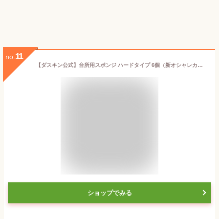
11
no.
【ダスキン公式】台所用スポンジ ハードタイプ 6個（新オシャレカラーセット）｜台所スポンジ キッチン 食器洗い 皿洗い duskin 泡立ち 長持ち モノトーン※宅配便お届け商品と同時注文不可
ショップでみる