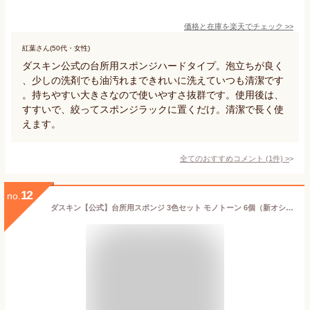
価格と在庫を
楽天
でチェック
>>
紅葉さん(50代・女性)
ダスキン公式の台所用スポンジハードタイプ。泡立ちが良く
、少しの洗剤でも油汚れまできれいに洗えていつも清潔です
。持ちやすい大きさなので使いやすさ抜群です。使用後は、
すすいで、絞ってスポンジラックに置くだけ。清潔で長く使
えます。
全てのおすすめコメント
(
1
件)
>
12
no.
ダスキン【公式】台所用スポンジ 3色セット モノトーン 6個（新オシャレカラーセット）