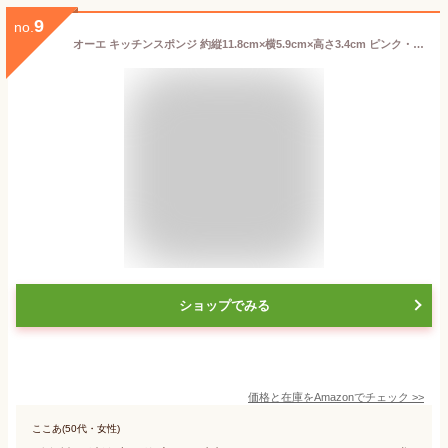
9
no.
オーエ キッチンスポンジ 約縦11.8cm×横5.9cm×高さ3.4cm ピンク・イエロー 色指定不可 まんてんスポンジ 泡立ち 水切れ 洗浄力 長持ち キズつけにくいソフトタイプ 抗菌加工 日本製
ショップでみる
価格と在庫を
Amazon
でチェック
>>
ここあ(50代・女性)