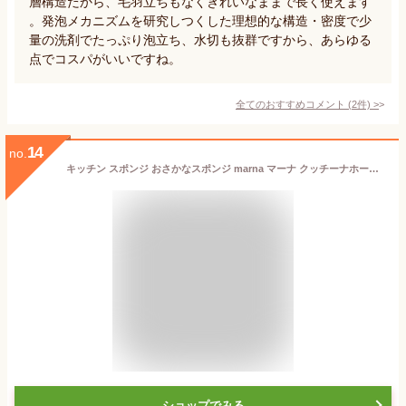
層構造だから、毛羽立ちもなくきれいなままで長く使えます
。発泡メカニズムを研究しつくした理想的な構造・密度で少
量の洗剤でたっぷり泡立ち、水切も抜群ですから、あらゆる
点でコスパがいいですね。
全てのおすすめコメント
(
2
件)
>
14
no.
キッチン スポンジ おさかなスポンジ marna マーナ クッチーナホーム キッチン スポンジ さかな マーナ スポンジ 大きい 食器洗い スポンジ 魚 グラス洗い スポンジ 食器 ナイロン スポンジ へ たら ない 掃除 コップ フライパン 食器用 スポンジ かわいい
ショップでみる