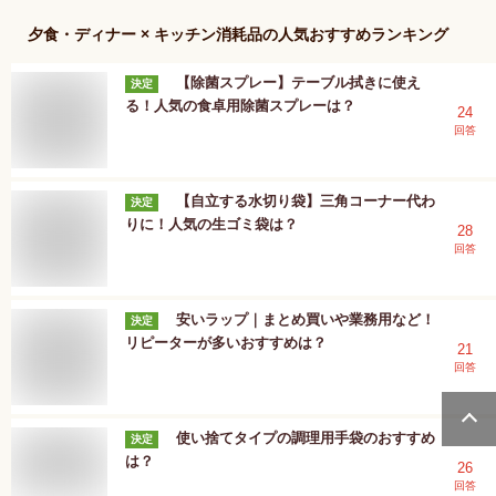
夕食・ディナー × キッチン消耗品
の人気おすすめランキング
【除菌スプレー】テーブル拭きに使え
決定
る！人気の食卓用除菌スプレーは？
24
回答
【自立する水切り袋】三角コーナー代わ
決定
りに！人気の生ゴミ袋は？
28
回答
安いラップ｜まとめ買いや業務用など！
決定
リピーターが多いおすすめは？
21
回答
使い捨てタイプの調理用手袋のおすすめ
決定
は？
26
回答