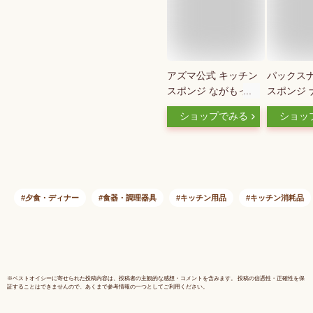
アズマ公式 キッチン
パックス
スポンジ ながもっち
スポンジ 
スポンジ 日本製 食
6個セット
ショップでみる
ショッ
器洗い キッチン ス
送料無料 
ポンジ 長持ち へた
ポンジ 台
らないスポンジ 食器
キッチンス
洗いスポンジ 皿洗い
所 キッチ
食器 グラス 泡立ち
クリーナー
泡持ち 水切れ よい
キッチン用
夕食・ディナー
食器・調理器具
キッチン用品
キッチン消耗品
イエロー 黒 モノト
耐久性 pax 
ーン 台所 キッチン
paxnaturo
※
ベストオイシー
に寄せられた投稿内容は、投稿者の主観的な感想・コメントを含みます。 投稿の信憑性・正確性を保
証することはできませんので、あくまで参考情報の一つとしてご利用ください。