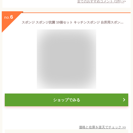
全てのおすすめコメント
(
1
件)
>
6
no.
スポンジ スポンジ抗菌 10個セット キッチンスポンジ 台所用スポンジ 抗菌 食器スポンジ 天然木材パルプ綿スポンジ 泡立ち抜群 長持ち 食器 引っ越し祝い キッチン スポンジ 食器 風呂 かわいい おしゃれ シンプル スタイリッシュ プチギフトプレゼント 台所用
ショップでみる
価格と在庫を
楽天
でチェック
>>