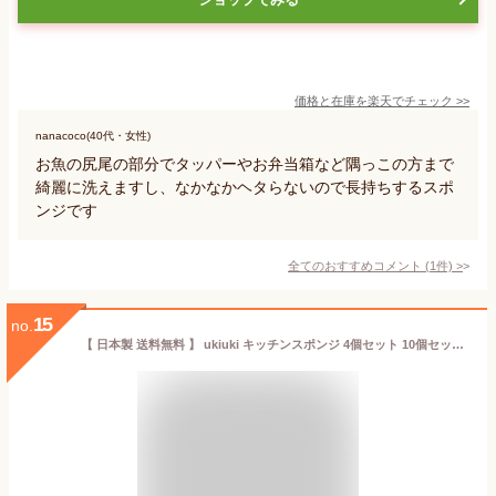
価格と在庫を
楽天
でチェック
>>
nanacoco(40代・女性)
お魚の尻尾の部分でタッパーやお弁当箱など隅っこの方まで
綺麗に洗えますし、なかなかヘタらないので長持ちするスポ
ンジです
全てのおすすめコメント
(
1
件)
>
15
no.
【 日本製 送料無料 】 ukiuki キッチンスポンジ 4個セット 10個セット 台所用 水切れ抜群 泡立ち 長持ち 洗いやすい スポンジ 黒 白 モノトーン 食器洗い 皿洗い 食器用 台所 洗面所 風呂 掃除 小さめ 研磨剤不使用 フライパン 鍋 食器洗いに最適（ ブラック アイボリー ）