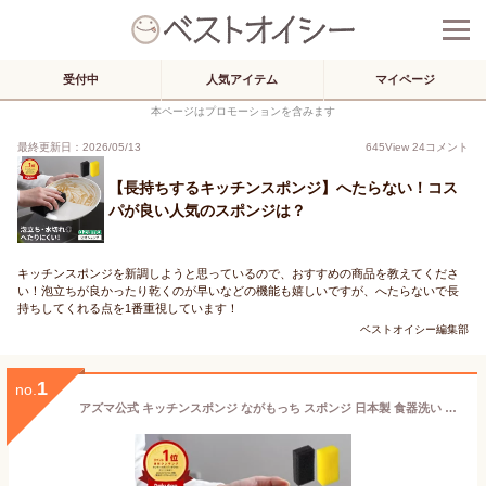
受付中
人気アイテム
マイページ
本ページはプロモーションを含みます
最終更新日：2026/05/13
645
View
24
コメント
【長持ちするキッチンスポンジ】へたらない！コス
パが良い人気のスポンジは？
キッチンスポンジを新調しようと思っているので、おすすめの商品を教えてくださ
い！泡立ちが良かったり乾くのが早いなどの機能も嬉しいですが、へたらないで長
持ちしてくれる点を1番重視しています！
ベストオイシー編集部
1
no.
アズマ公式 キッチンスポンジ ながもっち スポンジ 日本製 食器洗い キッチン スポンジ 長持ち へたらないスポンジ 食器洗いスポンジ 皿洗い 食器 グラス 泡立ち 泡持ち 水切れ よい イエロー 黒 モノトーン 台所 キッチン