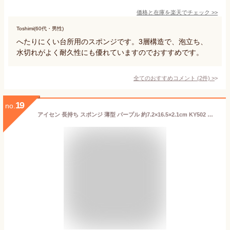
価格と在庫を
楽天
でチェック
>>
Toshimi(60代・男性)
へたりにくい台所用のスポンジです。3層構造で、泡立ち、
水切れがよく耐久性にも優れていますのでおすすめです。
全てのおすすめコメント
(
2
件)
>
19
no.
アイセン 長持ち スポンジ 薄型 パープル 約7.2×16.5×2.1cm KY502 【メール便】 ( 耐久性 食器用 食器用スポンジ キッチン 台所 洗い物 食器 皿 お皿 グラス 鍋 )