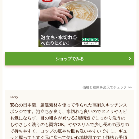
ショップでみる
価格と在庫を
楽天
でチェック
>>
Tacky
安心の日本製、厳選素材を使って作られた高耐久キッチンス
ポンジです。泡立ちが良く、水切れも良いのでヌメリやカビ
も気にならず、目の粗さが異なる2層構造でしっかり洗うの
もやさしく洗うのも両方OK。ややスリムで少し長めの形なの
で持ちやすく、コップの底やお皿も洗いやすいですし、ギュ
ッと握ってもすぐ元に戻って使い心地抜群です！価格も手頃