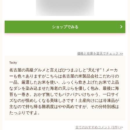
ショップでみる
価格と在庫を
楽天
でチェック
>>
Tacky
名古屋の高級グルメと言えばひつまぶしと“天むす”！メーカ
ーも色々ありますがこちらは名古屋の米製品会社こだわりの
一品。厳選したお米を使い、ふっくら炊き上げたお米で上品
なダシを染み込ませた海老の天ぷらを優しく包み、最後に海
苔も一巻き。おかず無しでもパクパクいけちゃう、一口サイ
ズなのが恨めしくなる美味しさです！土産向けには冷凍品が
主なので持ち帰る難易度はやや高めですが、その分特別感は
たっぷりですよ。
全てのおすすめコメント
(
1
件)
>