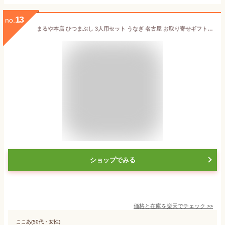
13
no.
まるや本店 ひつまぶし 3人用セット うなぎ 名古屋 お取り寄せギフト セット ウナギ 鰻 うな丼 贈答 お礼
ショップでみる
価格と在庫を
楽天
でチェック
>>
ここあ(50代・女性)