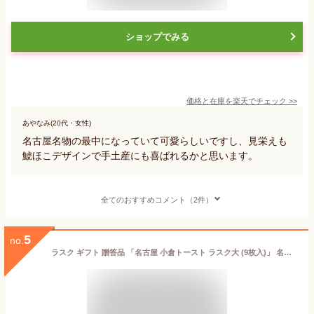
ショップでみる
価格と在庫を
楽天
でチェック
>>
あやなみ(20代・女性)
名古屋名物の最中になっていて可愛らしいですし、見栄えも
鯱ほこデザインで手土産にも喜ばれるかと思います。
全てのおすすめコメント（2件）
5
no.
ラスク ギフト 贈答品 「名古屋 小倉トースト ラスク大 (9枚入)」 名古屋 愛知県 愛知 お菓子 お土産 土産 スイーツ 小倉 あん トースト 洋菓子 あす楽 七五三 お歳暮 お中元 茶菓子 父の日