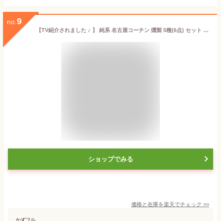
9
no.
【TV紹介されました ♪ 】 純系 名古屋コーチン 燻製 5種(6点) セット ギフト プレゼント おつまみ ハム ソーセージ 国産 高級 地鶏 鶏肉 食べ物 肉 お取り扱いグルメ 熨斗 手提げ袋 お祝い 結婚内祝い 出産内祝い 誕生日 お祝い お礼 お歳暮 59
ショップでみる
価格と在庫を
楽天
でチェック
>>
かずフル