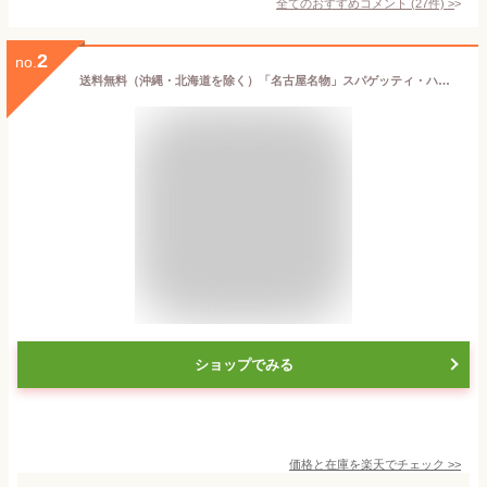
全てのおすすめコメント
(
27
件)
>
2
no.
送料無料（沖縄・北海道を除く）「名古屋名物」スパゲッティ・ハウス ヨコイ ヨコイのソース現在の味(4人用、250g×2袋)
ショップでみる
価格と在庫を
楽天
でチェック
>>