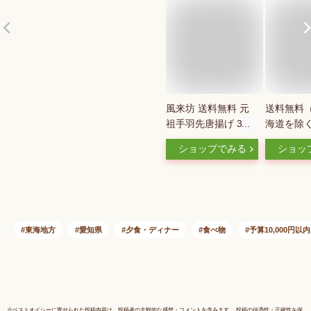
風来坊 送料無料 元
送料無料
祖手羽先唐揚げ 30本
海道を除
名古屋名物 冷凍手羽
屋名物」
ショップでみる
ショッ
先 TV番組で紹介さ
ィ・ハウ
れた 手羽先 唐揚げ
ヨコイの
から揚げ レンジ調理
の味(4人用
レンチン ギフト 簡
袋)
単調理 誕生日 プレ
ゼント 贈答 土産 お
東海地方
愛知県
夕食・ディナー
食べ物
予算10,000円以内
土産 通販 2025 名古
屋 楽天 お歳暮 御歳
暮
※
ベストオイシー
に寄せられた投稿内容は、投稿者の主観的な感想・コメントを含みます。 投稿の信憑性・正確性を保