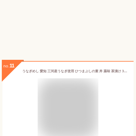
11
no.
うなぎめし 愛知 三河産うなぎ使用 ひつまぶしの素 丼 薬味 茶漬け 3通り たれ 薬味付き 名古屋 グルメ お取り寄せ お土産