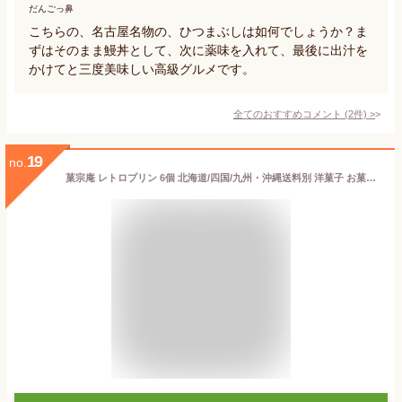
だんごっ鼻
こちらの、名古屋名物の、ひつまぶしは如何でしょうか？ま
ずはそのまま鰻丼として、次に薬味を入れて、最後に出汁を
かけてと三度美味しい高級グルメです。
全てのおすすめコメント
(
2
件)
>
19
no.
菓宗庵 レトロプリン 6個 北海道/四国/九州・沖縄送料別 洋菓子 お菓子 スイーツ ギフト 贈答 お取り寄せ 名古屋コーチン プリン デザート かしゅうあん