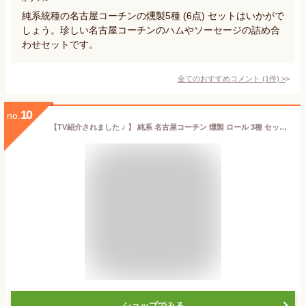
純系統種の名古屋コーチンの燻製5種 (6点) セットはいかがで
しょう。珍しい名古屋コーチンのハムやソーセージの詰め合
わせセットです。
全てのおすすめコメント
(
1
件)
>
10
no.
【TV紹介されました ♪ 】 純系 名古屋コーチン 燻製 ロール 3種 セット ギフト プレゼント ハム ソーセージ 国産 高級 鶏肉 地鶏 食べ物 グルメ お取り寄せ おつまみ 肉 詰め合わせ 誕生日 結婚 出産 内祝い 手提げ お土産 お歳暮 49
ショップでみる