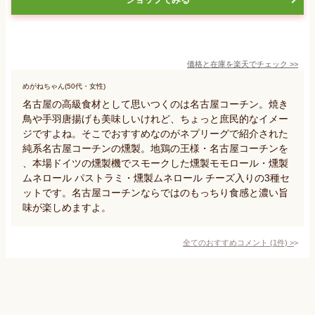
価格と在庫を
楽天
でチェック
>>
めがねちゃん(50代・女性)
名古屋の高級食材として思いつくのは名古屋コーチン。焼き
鳥や手羽唐揚げも美味しいけれど、ちょっと庶民的なイメー
ジですよね。そこでおすすめなのがネプリーグで紹介された
純系名古屋コーチンの燻製。地鶏の王様・名古屋コーチンを
、本場ドイツの燻製機でスモークした燻製モモロール・燻製
ムネロール パストラミ・燻製ムネロール チーズ入りの3種セ
ットです。名古屋コーチンならではのもっちり食感と濃い旨
味が楽しめますよ。
全てのおすすめコメント
(
1
件)
>