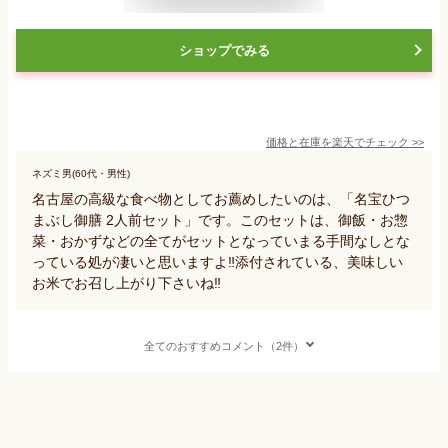
ショップでみる
価格と在庫を
楽天
でチェック
>>
ネズミ男(60代・男性)
名古屋の高級な食べ物としてお薦めしたいのは、「名宝ひつ
まぶし御膳 2人前セット」です。このセットは、御飯・お惣
菜・おかずなどの全てがセットとなっていまる手間なしとな
っている処が凄いと思いますよ‼️添付されている、美味しい
お米でお召し上がり下さいね‼️
全てのおすすめコメント（2件）