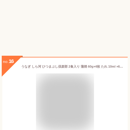
16
no.
うなぎ しら河 ひつまぶし倶楽部 2食入り 蒲焼 60g×4枚 たれ 10ml ×6袋 北海道・沖縄送料別 名古屋名物 蒲焼き 鰻 鰻重 うな重 ひつまぶし 産地直送