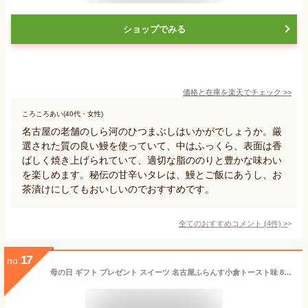
ショップでみる
価格と在庫を
楽天
でチェック
>>
ころころあい(40代・女性)
名古屋の老舗のしら河のひつまぶしはいかがでしょうか。厳
選された質の良い鰻を使っていて、中はふっくら、表面は香
ばしく焼き上げられていて、適切な脂ののりと豊かな味わい
を楽しめます。秘伝の甘辛いタレは、鰻とご飯にあうし、お
茶漬けにしてもおいしいのでおすすめです。
全てのおすすめコメント
(
4
件)
>
17
no.
母の日 ギフト プレゼント スイーツ 名古屋ふらんす小倉トースト味 8個入 人気 退職 ご挨拶 熨斗 御祝 お礼 贈り物 御祝 退職 内祝 個包装 焼菓子 ダックワーズ 帰省土産 名古屋土産 お取り寄せ 手土産 ご当地 まとめ買い おもたせ ビジネス 和モダン