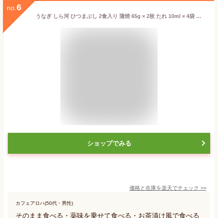
6
no.
うなぎ しら河 ひつまぶし 2食入り 蒲焼 65g × 2枚 たれ 10ml × 4袋 北海道・沖縄送料別 ギフト 贈答 鰻 うなぎ 魚介 お手軽 簡単 惣菜 生産者直送 名古屋
ショップでみる
価格と在庫を
楽天
でチェック
>>
カフェアロハ(50代・男性)
そのまま食べる・薬味を乗せて食べる・お茶漬け風で食べる