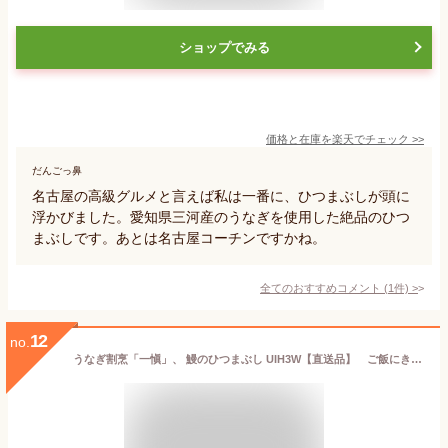
ショップでみる
価格と在庫を
楽天
でチェック
>>
だんごっ鼻
名古屋の高級グルメと言えば私は一番に、ひつまぶしが頭に
浮かびました。愛知県三河産のうなぎを使用した絶品のひつ
まぶしです。あとは名古屋コーチンですかね。
全てのおすすめコメント
(
1
件)
>
12
no.
うなぎ割烹「一愼」、 鰻のひつまぶし UIH3W【直送品】 ご飯にきざみ鰻とたれをまぶして食べることから「ひつまぶし」とよばれ、愛知県特に名古屋の郷土料理・名物料理として知られています