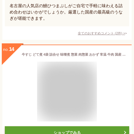
名古屋の人気店の鰻ひつまぶしがご自宅で手軽に味わえる詰
め合わせはいかがでしょうか。厳選した国産の最高級のうな
ぎが堪能できます。
全てのおすすめコメント
(
2
件)
>
14
no.
牛すじ どて煮 4袋 詰合せ 味噌煮 惣菜 肉惣菜 おかず 常温 牛肉 国産 すじ肉 名古屋名物 おつまみ 湯煎 湯せん 簡単 簡単調理 時短
ショップでみる