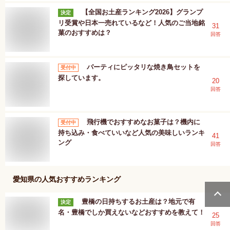
【全国お土産ランキング2026】グランプ
決定
リ受賞や日本一売れているなど！人気のご当地銘
31
菓のおすすめは？
回答
パーティにピッタリな焼き鳥セットを
受付中
探しています。
20
回答
飛行機でおすすめなお菓子は？機内に
受付中
持ち込み・食べていいなど人気の美味しいランキ
41
ング
回答
愛知県
の人気おすすめランキング
豊橋の日持ちするお土産は？地元で有
決定
名・豊橋でしか買えないなどおすすめを教えて！
25
回答