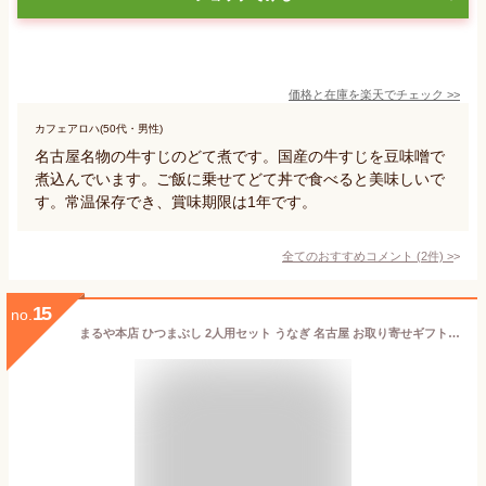
価格と在庫を
楽天
でチェック
>>
カフェアロハ(50代・男性)
名古屋名物の牛すじのどて煮です。国産の牛すじを豆味噌で
煮込んでいます。ご飯に乗せてどて丼で食べると美味しいで
す。常温保存でき、賞味期限は1年です。
全てのおすすめコメント
(
2
件)
>
15
no.
まるや本店 ひつまぶし 2人用セット うなぎ 名古屋 お取り寄せギフト セット ウナギ 鰻 うな丼 贈答 お礼