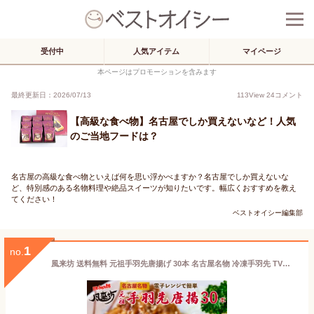
受付中
人気アイテム
マイページ
本ページはプロモーションを含みます
最終更新日：2026/07/13
113
View
24
コメント
【高級な食べ物】名古屋でしか買えないなど！人気
のご当地フードは？
名古屋の高級な食べ物といえば何を思い浮かべますか？名古屋でしか買えないな
ど、特別感のある名物料理や絶品スイーツが知りたいです。幅広くおすすめを教え
てください！
ベストオイシー編集部
1
no.
風来坊 送料無料 元祖手羽先唐揚げ 30本 名古屋名物 冷凍手羽先 TV番組で紹介された 手羽先 唐揚げ から揚げ レンジ調理 レンチン ギフト 簡単調理 誕生日 プレゼント 贈答 土産 お土産 通販 2025 名古屋 楽天 お歳暮 御歳暮