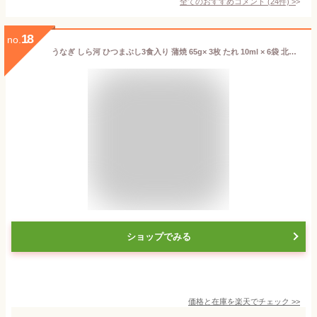
全てのおすすめコメント
(
24
件)
>
18
no.
うなぎ しら河 ひつまぶし3食入り 蒲焼 65g× 3枚 たれ 10ml × 6袋 北海道・沖縄送料別 蒲焼き 鰻重 ひつまぶし 名古屋名物 ウナギ うなぎ
ショップでみる
価格と在庫を
楽天
でチェック
>>