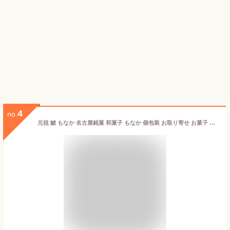
4
no.
元祖 鯱 もなか 名古屋銘菓 和菓子 もなか 個包装 お取り寄せ お菓子 和菓子 創業明治40年 老舗 高級 有名 シャチホコ 名古屋 お土産 愛知 最中 名物 銘菓 名古屋名物 スイーツ あんこ つぶあん 和スイーツ お茶菓子 もなか ギフト 贈答 贈り物 内祝い 美味しい和菓子