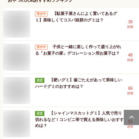
【駄菓子屋さんによく置いてあるグ
受付中
ミ】美味しくてコスパ抜群のグミは？
39
回答
子供と一緒に楽しく作って盛り上がれ
受付中
る「お菓子の家」デコレーション用お菓子は？
48
回答
【硬いグミ】歯ごたえがあって美味しい
決定
ハードグミのおすすめは？
66
回答
【シャインマスカットグミ】人気で売り
決定
切れるなど！コンビニ等で買える美味しいおすす
51
めは？
回答