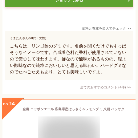
ショップでみる
価格と在庫を
楽天
でチェック
>>
くまたんさん(50代・女性)
こちらは、リンゴ酢のグミです。名前を聞くだけでもすっぱ
そうなイメージです。合成着色料た香料が使用されていない
ので安心して味わえます。酢なので酸味があるものの、程よ
い酸味なので純粋においしいと思える味わい。ハードグミな
のでたべごたえもあり、とても美味しいですよ。
全てのおすすめコメント
(
4
件)
>
14
no.
全農 ニッポンエール 広島県産はっさく＆レモングミ 八朔 ハッサク 檸檬 ご当地グミ お菓子 フルーツグミ 果実グミ グルメ 名産 お土産 おみやげ