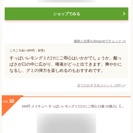
ショップでみる
価格と在庫を
Amazon
でチェック
>>
ころころあい(40代・女性)
すっぱいレモングミだけにご用心はいかがでしょうか。酸っ
ぱさが口の中に広がり、唾液がどっと出てきます。爽やかに
なるし、グミの弾力を楽しめるのもおすすめです。
全てのおすすめコメント
(
1
件)
>
10
no.
100円 メイチュー すっぱいレモングミだけにご用心 [1箱 10個入] 【グミ お菓子 まとめ買い 酸っぱい すっぱいグミ チャレンジ系お菓子 レモングミ】