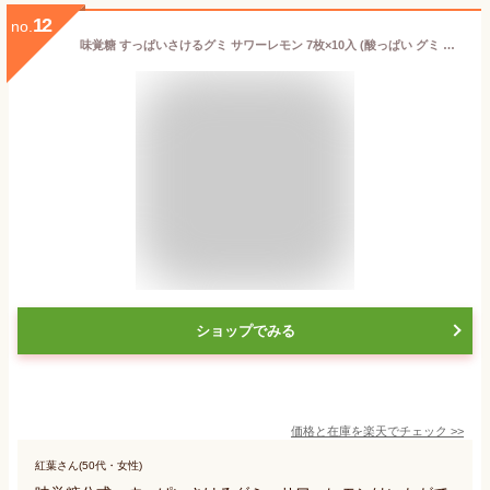
12
no.
味覚糖 すっぱいさけるグミ サワーレモン 7枚×10入 (酸っぱい グミ まとめ買い お菓子 おやつ 景品 大量販売 まとめ買い)
ショップでみる
価格と在庫を
楽天
でチェック
>>
紅葉さん(50代・女性)