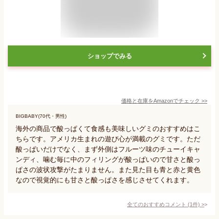
ショップでみる
価格と在庫を
Amazon
でチェック
>>
BIGBABY(70代・男性)
海外の商品で酸っぱくて食感も美味しいグミのおすすめはこ
ちらです。アメリカ生まれの遊び心が満載のグミです。ただ
酸っぱいだけでなく、まず外側はフルーツ味のチューイキャ
ンディ、噛む毎に中のフィリングが酸っぱいので甘さと酸っ
ぱさの波状攻撃がたまりません。また見た目も青と赤と黄色
なので視覚的にも甘さと酸っぱさを感じさせてくれます。
全てのおすすめコメント
(
1
件)
>