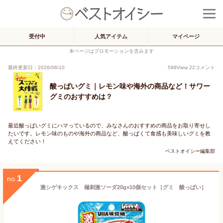
受付中
人気アイテム
マイページ
本ページはプロモーションを含みます
最終更新日：2026/08/10
599
View
22
コメント
酸っぱいグミ｜レモン味や海外の商品など！サワー
グミのおすすめは？
最近酸っぱいグミにハマっているので、みなさんのおすすめの商品をお取り寄せし
たいです。レモン味のものや海外の商品など、酸っぱくて食感も美味しいグミを教
えてください！
ベストオイシー編集部
1
no.
激シゲキックス 極刺激ソーダ20g×10個セット［グミ 酸っぱい］