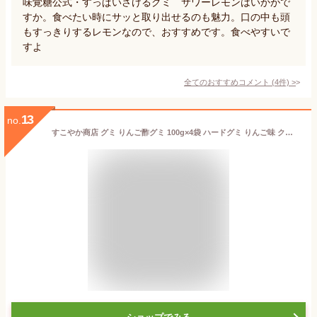
味覚糖公式・すっぱいさけるグミ サワーレモンはいかがで
すか。食べたい時にサッと取り出せるのも魅力。口の中も頭
もすっきりするレモンなので、おすすめです。食べやすいで
すよ
全てのおすすめコメント
(
4
件)
>
13
no.
すこやか商店 グミ りんご酢グミ 100g×4袋 ハードグミ りんご味 クエン酸 酸っぱい 酢を感じる 甜菜糖 白砂糖不使用 噛む事で歯を健康に 弾力食感 1粒満腹お菓子