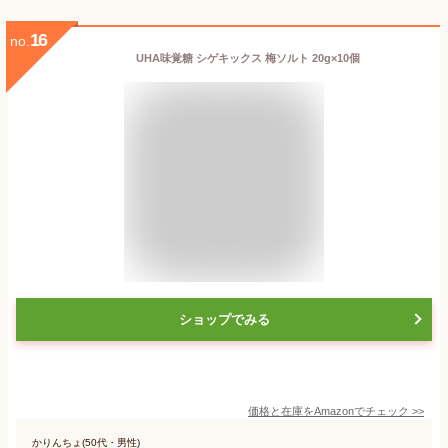
16
no.
UHA味覚糖 シゲキックス 梅ソルト 20g×10個
ショップでみる
価格と在庫を
Amazon
でチェック
>>
かりんちょ(50代・男性)