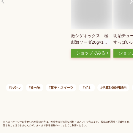
激シゲキックス 極
明治チュ
刺激ソーダ20g×10個
すっぱい
セット［グミ 酸っ
だけにご
ショップでみる
ショッ
ぱい］
28g×10入
子 お菓子
品 ばらま
買い)
おやつ
食べ物
菓子・スイーツ
グミ
予算5,000円以内
※
ベストオイシー
に寄せられた投稿内容は、投稿者の主観的な感想・コメントを含みます。 投稿の信憑性・正確性を保
証することはできませんので、あくまで参考情報の一つとしてご利用ください。