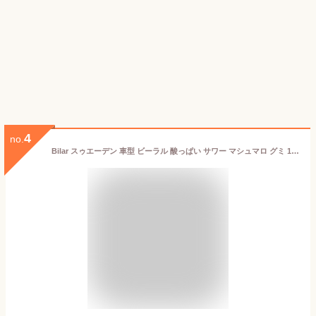
4
no.
Bilar スゥエーデン 車型 ビーラル 酸っぱい サワー マシュマロ グミ 110ｇ×１袋 スゥエーデンのお菓子です [並行輸入品]