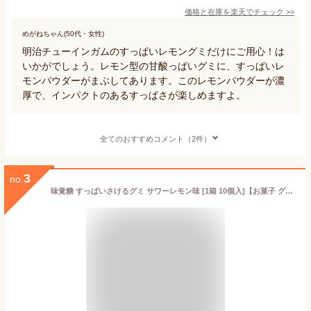
価格と在庫を
楽天
でチェック
>>
めがねちゃん(50代・女性)
明治チューインガムのすっぱいレモングミだけにご用心！は
いかがでしょう。レモン型の甘酸っぱいグミに、すっぱいレ
モンパウダーがまぶしてあります。このレモンパウダーが濃
厚で、インパクトのあるすっぱさが楽しめますよ。
全てのおすすめコメント（2件）
3
no.
味覚糖 すっぱいさけるグミ サワーレモン味 [1箱 10個入]【お菓子 グミ ポケット菓子 ポイント消化 檸檬 酸っぱい 柔らかい ソフトグミ】