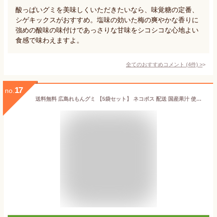
酸っぱいグミを美味しくいただきたいなら、味覚糖の定番、
シゲキックスがおすすめ。塩味の効いた梅の爽やかな香りに
強めの酸味の味付けであっさりな甘味をシコシコな心地よい
食感で味わえますよ。
全てのおすすめコメント
(
4
件)
>
17
no.
送料無料 広島れもんグミ 【5袋セット】 ネコポス 配送 国産果汁 使用 レモン れもん 国産 グミ 檸檬 酸っぱい おやつ ビタミン補給 ビタミンC ジッパー付きお菓子 グミキャンディ もちもち食感 すっぱさわやか ネコポス便 携帯おやつ 携帯 お菓子 買い回り