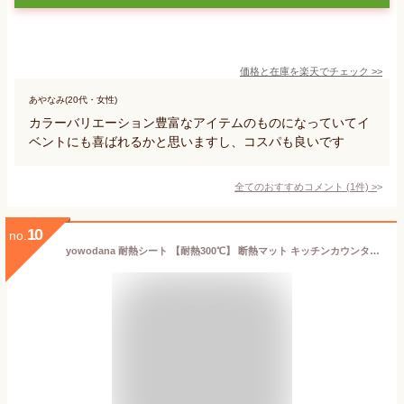
価格と在庫を
楽天
でチェック
>>
あやなみ(20代・女性)
カラーバリエーション豊富なアイテムのものになっていてイ
ベントにも喜ばれるかと思いますし、コスパも良いです
全てのおすすめコメント
(
1
件)
>
10
no.
yowodana 耐熱シート 【耐熱300℃】 断熱マット キッチンカウンター用調理台保護マット 保護シート 傷防止 防汚 滑り止め シリコンマット 電子レンジ 耐熱ボード キッチン キッチン 調理用(3枚セット, 長方形, 45×30cm)