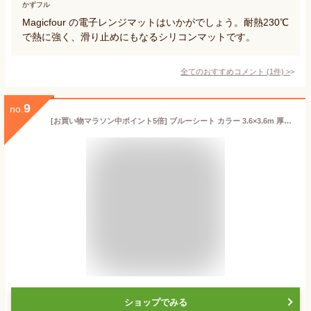
かずフル
Magicfour の電子レンジマットはいかがでしょう。耐熱230℃
で熱に強く、滑り止めにもなるシリコンマットです。
全てのおすすめコメント
(
1
件)
>
9
no.
[お買い物マラソン中ポイント5倍] ブルーシート カラー 3.6×3.6m 厚手 #3000 カラーブルーシート レジャーシート おしゃれ ござ お花見 海水浴 バーベキュー 運動会 防災用品 災害 雨よけ 養生シートホワイト ブラック グリーン オレンジ プールの下に敷く FT JQ
ショップでみる