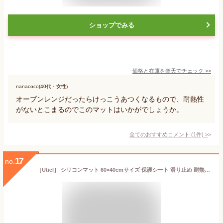
ショップでみる
価格と在庫を
楽天
でチェック
>>
nanacoco(40代・女性)
オーブンレンジだったらけっこうあつくなるもので、耐熱性
がないとこまるのでこのマットはいかがでしょうか。
全てのおすすめコメント
(
1
件)
>
17
no.
［Utiel］ シリコンマット 60×40cmサイズ 保護シート 滑り止め 耐熱 耐冷 キズ防止 汚れ防止 調理台保護 キッチンマット 調理用マット ランチョンマット (ブラウン, 1枚)