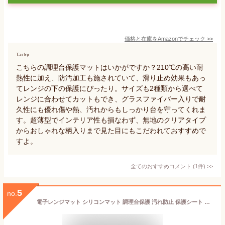
価格と在庫を
Amazon
でチェック
>>
Tacky
こちらの調理台保護マットはいかがですか？210℃の高い耐
熱性に加え、防汚加工も施されていて、滑り止め効果もあっ
てレンジの下の保護にぴったり。サイズも2種類から選べて
レンジに合わせてカットもでき、グラスファイバー入りで耐
久性にも優れ傷や熱、汚れからもしっかり台を守ってくれま
す。超薄型でインテリア性も損なわず、無地のクリアタイプ
からおしゃれな柄入りまで見た目にもこだわれておすすめで
すよ。
全てのおすすめコメント
(
1
件)
>
5
no.
電子レンジマット シリコンマット 調理台保護 汚れ防止 保護シート 下敷き 保護マット 25*35cm 滑り止め 電子レンジシート 耐熱250℃ キッチン用品 食洗機対応 洗える 送料無料