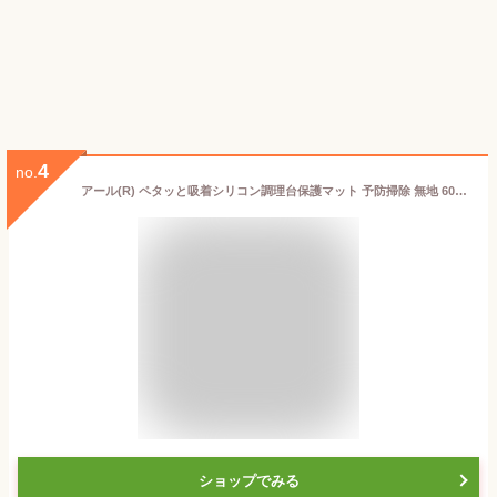
4
no.
アール(R) ペタッと吸着シリコン調理台保護マット 予防掃除 無地 60×80×0.04(cm) 薄型 耐熱温度210℃ カットできる 汚れ防止 SM-504
ショップでみる