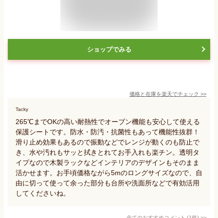
ショップでみる
価格と在庫を
楽天
でチェック
>>
Tacky
265℃までOKの高い耐熱性でオーブン機能も安心して使える
保護シートです。防水・防汚・抗菌性もあって機能性抜群！
滑り止め効果もあるので振動などでレンジが動くのも防止で
き、水や汚れもサッと拭きとれてお手入れも楽チン。透明タ
イプなので木製ラックなどインテリアのデザインもそのまま
活かせます。お手頃価格ながら5mのロングサイズなので、自
由に切って使って余った部分も台所や洗面所などで有効活用
してくださいね。
全てのおすすめコメント
(
1
件)
>