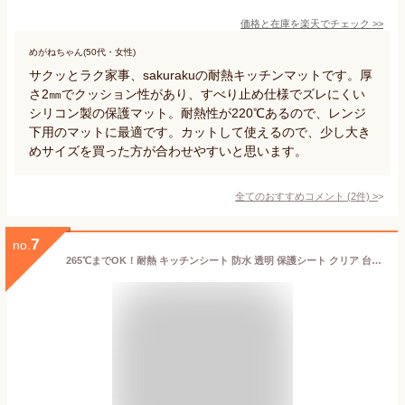
価格と在庫を
楽天
でチェック
>>
めがねちゃん(50代・女性)
サクッとラク家事、sakurakuの耐熱キッチンマットです。厚
さ2㎜でクッション性があり、すべり止め仕様でズレにくい
シリコン製の保護マット。耐熱性が220℃あるので、レンジ
下用のマットに最適です。カットして使えるので、少し大き
めサイズを買った方が合わせやすいと思います。
全てのおすすめコメント
(
2
件)
>
7
no.
265℃までOK！耐熱 キッチンシート 防水 透明 保護シート クリア 台所 調理台 保護マット 防汚 防カビ 抗菌 シート キッチン用シート シンクマット 戸棚シート 汚れ防止 キズ防止 滑り止め 洗面台 壁紙 カットOK 接着剤不要 貼って剥がせる 賃貸