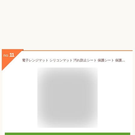
11
no.
電子レンジマット シリコンマット 汚れ防止シート 保護シート 保護マット ランチョンマット 滑り止めマット 滑り止めシート レンジトレー 耐熱 おしゃれ キッチン シリコン 電子レンジ 無地 電子レンジ庫内汚れ防止シート 耐冷 滑り止め 送料無料