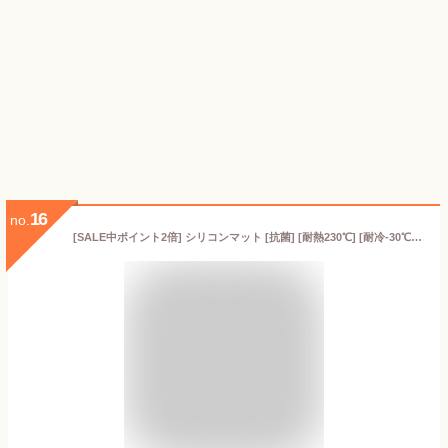
16
no.
[SALE中ポイント2倍] シリコンマット [抗菌] [耐熱230℃] [耐冷-30℃] 調理台保護マット 40x60cm キッチン シンクマット 調理台シリコンマット 調理台 マット 電子レンジ庫内汚れ防止マット レンジマット 調理台保護シート silicone mat 乳白色 グレー ホワイト ブラック