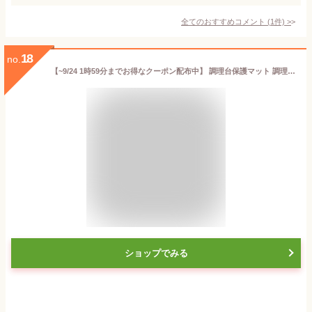
全てのおすすめコメント
(
1
件)
>
18
no.
【~9/24 1時59分までお得なクーポン配布中】 調理台保護マット 調理台保護シート 調理台 保護シート 耐熱 保護 マット 耐熱250℃ シート シリコンマット キッチンマット 衝撃吸収 防汚加工 キッチン シリコン 半透明 [ゼロキーパー] [2mm厚 M/LL]
ショップでみる