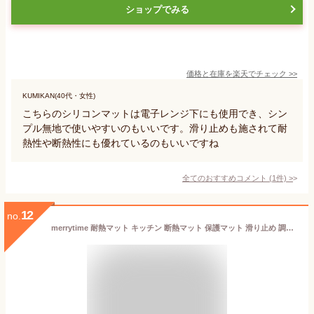
ショップでみる
価格と在庫を
楽天
でチェック
>>
KUMIKAN(40代・女性)
こちらのシリコンマットは電子レンジ下にも使用でき、シン
プル無地で使いやすいのもいいです。滑り止めも施されて耐
熱性や断熱性にも優れているのもいいですね
全てのおすすめコメント
(
1
件)
>
12
no.
merrytime 耐熱マット キッチン 断熱マット 保護マット 滑り止め 調理台保護マット 亀裂防止 ノンフライヤー 電子レンジ用 シリコン フェルト 45×30cm 3枚セット