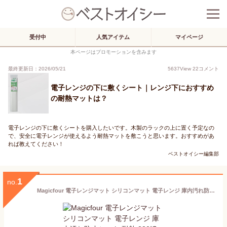
受付中
人気アイテム
マイページ
本ページはプロモーションを含みます
最終更新日：2026/05/21
5637
View
22
コメント
電子レンジの下に敷くシート｜レンジ下におすすめ
の耐熱マットは？
電子レンジの下に敷くシートを購入したいです。木製のラックの上に置く予定なの
で、安全に電子レンジが使えるよう耐熱マットを敷こうと思います。おすすめがあ
れば教えてください！
ベストオイシー編集部
1
no.
Magicfour 電子レンジマット シリコンマット 電子レンジ 庫内汚れ防止シート 耐熱 230℃ 耐冷 滑り止め 傷防止マット 洗える 掃除簡単 電子レンジ 下敷きランチョンマット キッチン 28.5×31cm