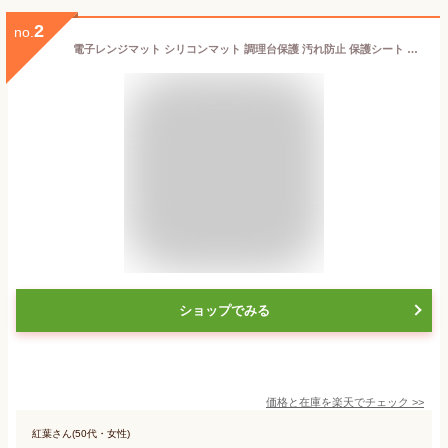
2
no.
電子レンジマット シリコンマット 調理台保護 汚れ防止 保護シート 下敷き 保護マット 25*35cm 滑り止め 電子レンジシート 耐熱250℃ キッチン用品 食洗機対応 洗える 送料無料
ショップでみる
価格と在庫を
楽天
でチェック
>>
紅葉さん(50代・女性)