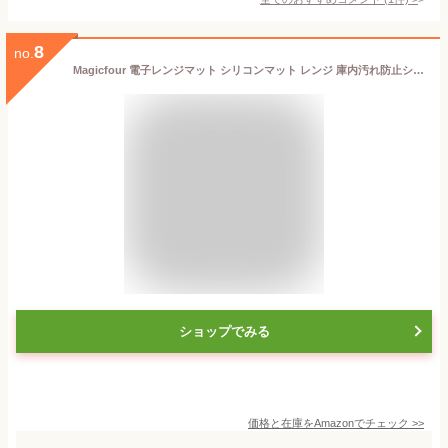
8
no.
Magicfour 電子レンジマット シリコンマット レンジ 庫内汚れ防止シート 下敷き 耐熱 230℃ 耐冷 滑り止め 傷防止 洗える 掃除簡単 ランチョンマット 28.5×31cm
ショップでみる
価格と在庫を
Amazon
でチェック
>>