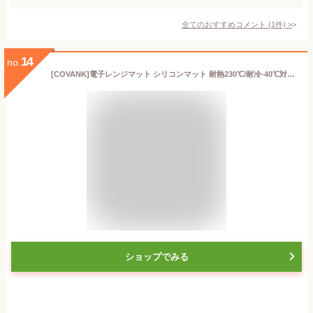
全てのおすすめコメント
(
1
件)
>
14
no.
[COVANK]電子レンジマット シリコンマット 耐熱230℃/耐冷-40℃対応 大判サイズ46.5×32.5cm エアフライヤー/コーヒーメーカー用耐火マット 滑り止め&防汚設計 キッチンカウンター調理台保護マット 水洗いOK/傷防止 調理家電対応マルチシート
ショップでみる