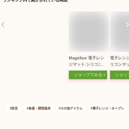
Magicfour 電子レン
電子レンジ
ジマット シリコンマ
リコンマッ
ット 電子レンジ 庫
保護 汚れ
ショップでみる
ショッ
内汚れ防止シート 耐
シート 下
熱 230℃ 耐冷 滑り止
マット 25*
め 傷防止マット 洗
り止め 電
える 掃除簡単 電子
ート 耐熱2
レンジ 下敷きランチ
チン用品 
ョンマット キッチン
洗える 送
防災
食器・調理器具
その他アイテム
電子レンジ・オーブン
28.5×31cm