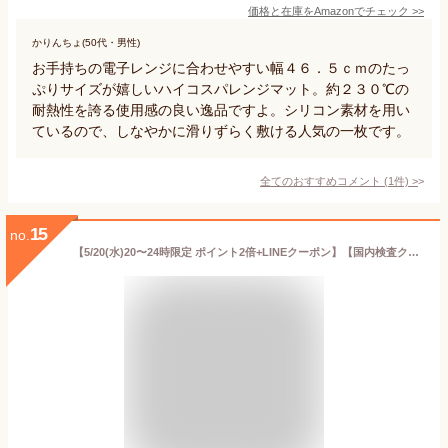
価格と在庫を
Amazon
でチェック
>>
かりんちょ(50代・男性)
お手持ちの電子レンジに合わせやすい幅４６．５ｃｍのたっ
ぷりサイズが嬉しいハイコスパレンジマット。約２３０℃の
耐熱性を誇る使用感の良い逸品ですよ。シリコン素材を用い
ているので、しなやかに滑りずらく敷ける人気の一枚です。
全てのおすすめコメント
(
1
件)
>
15
no.
【5/20(水)20〜24時限定 ポイント2倍+LINEクーポン】【国内検査クリア品質】キッチン シリコン 調理台保護 マット 40×60cm 厚さ2mm 食品衛生法 検査済 台所 シリコンマット シリコーン クッキングマット 防汚 吸音 保護シート 耐熱 キズ 傷 防止 半透明 送料無料 新生活