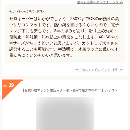
価格と在庫を
楽天
でチェック
>>
めがねちゃん(50代・女性)
ゼロキーパーはいかがでしょう。250℃までOKの耐熱性の高
いシリコンマットです。熱い鍋を置けるくらいなので、電子
レンジ下にも安心です。2㎜の厚みがあり、滑り止め効果・
傷防止・熱対策・汚れ防止の四役をこなします。40×60㎝の
Mサイズがちょうどいいと思いますが、カットして大きさを
調節することも可能です。半透明で、木製ラックに敷いても
目立ちにくいのもいいと思います。
全てのおすすめコメント
(
1
件)
>
19
no.
【お買い物マラソン限定★クーポン併用で最大20％OFF】シリコンマット 2枚セット 60×40cmサイズ 保護マット 調理台保護 キッチンマット 鍋敷きマット ランチョンマット テーブルマット ゴムマット 滑らない キッチン シリコン マット 耐熱 キッチン【送料無料】