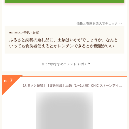
価格と在庫を
楽天
でチェック
>>
nanacoco(40代・女性)
ふるさと納税の返礼品に、土鍋はいかがでしょうか。なんと
いっても食洗器使えるとかレンチンできるとか機能がいい
全てのおすすめコメント（2件）
7
no.
【ふるさと納税】【波佐見焼】土鍋（1〜2人用）CHIC ストーンアイボリー・ブラック 食器 皿 【Cheer house】 [AC78]