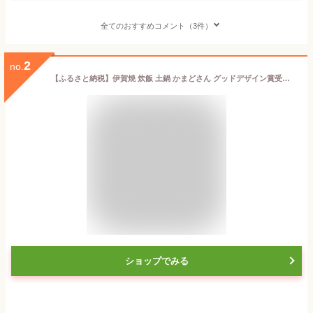
全てのおすすめコメント（3件）
2
no.
【ふるさと納税】伊賀焼 炊飯 土鍋 かまどさん グッドデザイン賞受賞 | 土鍋 調理 キッチン キッチン用品 食器 調理器具 吹きこぼれにくい 日用品 受賞 レシピ付 送料無料 楽天ふるさと 納税 返礼品 取り寄せ お取り寄せ 三重県 伊賀市 三重 伊賀
ショップでみる