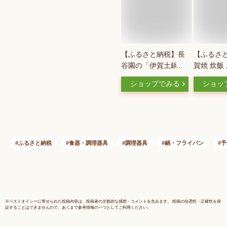
【ふるさと納税】長
【ふるさ
谷園の「伊賀土鍋 白
賀焼 炊飯
釉」大（3～5人用）
どさん グ
ショップでみる
ショッ
DC-06
ン賞受賞 |
キッチン 
品 食器 
きこぼれに
品 受賞 
料無料 楽
ふるさと納税
食器・調理器具
調理器具
鍋・フライパン
予
納税 返礼
せ お取り
県 伊賀市
※
ベストオイシー
に寄せられた投稿内容は、投稿者の主観的な感想・コメントを含みます。 投稿の信憑性・正確性を保
証することはできませんので、あくまで参考情報の一つとしてご利用ください。