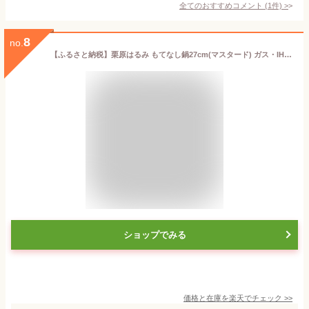
全てのおすすめコメント
(
1
件)
>
8
no.
【ふるさと納税】栗原はるみ もてなし鍋27cm(マスタード) ガス・IH対応 洗いやすい 新潟県 弥彦村【1122161】
ショップでみる
価格と在庫を
楽天
でチェック
>>