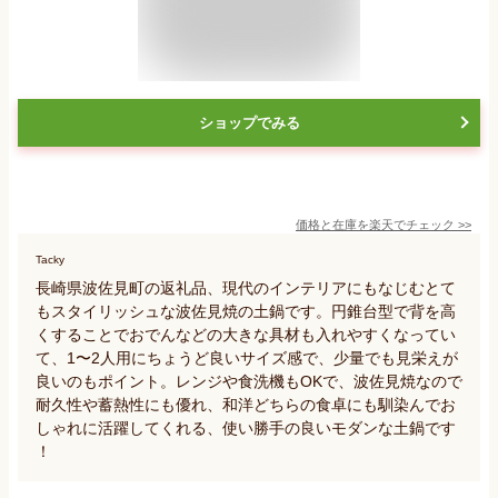
ショップでみる
価格と在庫を
楽天
でチェック
>>
Tacky
長崎県波佐見町の返礼品、現代のインテリアにもなじむとて
もスタイリッシュな波佐見焼の土鍋です。円錐台型で背を高
くすることでおでんなどの大きな具材も入れやすくなってい
て、1〜2人用にちょうど良いサイズ感で、少量でも見栄えが
良いのもポイント。レンジや食洗機もOKで、波佐見焼なので
耐久性や蓄熱性にも優れ、和洋どちらの食卓にも馴染んでお
しゃれに活躍してくれる、使い勝手の良いモダンな土鍋です
！