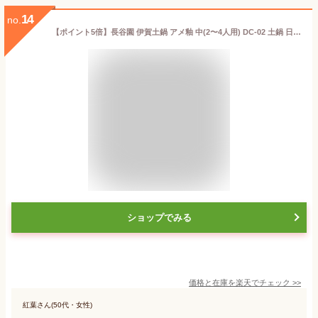
14
no.
【ポイント5倍】長谷園 伊賀土鍋 アメ釉 中(2〜4人用) DC-02 土鍋 日本製 おしゃれ 9号 母の日 炊飯 結婚祝 還暦祝 長寿祝 誕生日プレゼント 送料無料【伝統工芸・ 陶器の和遊感】
ショップでみる
価格と在庫を
楽天
でチェック
>>
紅葉さん(50代・女性)