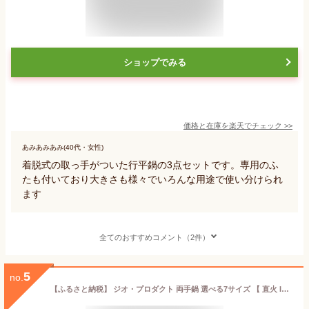
ショップでみる
価格と在庫を
楽天
でチェック
>>
あみあみあみ(40代・女性)
着脱式の取っ手がついた行平鍋の3点セットです。専用のふ
たも付いており大きさも様々でいろんな用途で使い分けられ
ます
全てのおすすめコメント（2件）
5
no.
【ふるさと納税】 ジオ・プロダクト 両手鍋 選べる7サイズ 【 直火 IH 対応 鍋 蓋付 ステンレス 煮る 焼く 茹でる 炊く オーブン調理 万能鍋 全面7層構造 調理器具 キッチン用品 宮崎製作所 新潟県 燕市 燕三条 】 [10001487]