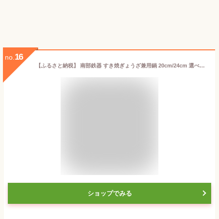
16
no.
【ふるさと納税】 南部鉄器 すき焼ぎょうざ兼用鍋 20cm/24cm 選べるサイズ【OIGEN 作】 鍋 木蓋付き すき焼き 餃子 IH調理器 ガス 直火 日本製 伝統工芸品 伝統 職人 キッチン用品 キッチングッズ キッチンツール 調理器具 調理器 日用品 キャンプ アウトドア [Z0030]
ショップでみる