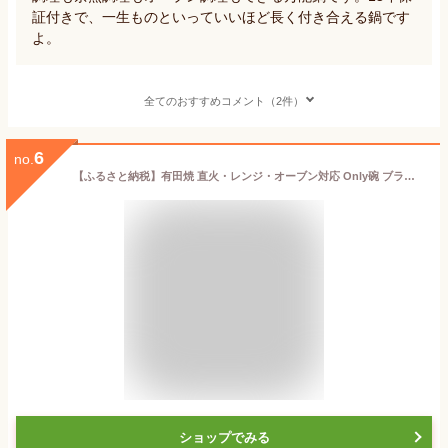
証付きで、一生ものといっていいほど長く付き合える鍋です
よ。
全てのおすすめコメント（2件）
6
no.
【ふるさと納税】有田焼 直火・レンジ・オーブン対応 Only碗 ブラック 1個 1000ml【大慶】土鍋 一人用鍋 アウトレット 訳あり 食器兼用 耐熱 調理器具 遠赤外線 キッチン用品 ギフト対応 レシピ付 食卓映え おしゃれ 新生活 卓上鍋 10000円 1万円 A10-136
ショップでみる