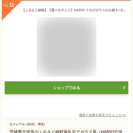
11
no.
【ふるさと納税】【選べるサイズ】HARIO フタがガラスの土鍋 8〜9号［GDN-225-B-W］［GDN-255-B-W］｜ハリオ 耐熱 ガラス キッチン 日用品 キッチン用品 日本製 おしゃれ かわいい 鍋 土鍋 熱湯可 電子レンジ可 オーブン可 ギフト 贈答 _BE16_BE17
ショップでみる
価格と在庫を
楽天
でチェック
>>
カフェアロハ(50代・男性)
茨城県古河市のふるさと納税返礼品でガラス蓋（HARIO古河