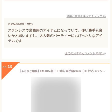
価格と在庫を
楽天
でチェック
>>
あやなみ(20代・女性)
ステンレスで業務用のアイテムになっていて、使い勝手も良
いかと思いますし、大人数のパーティーにもぴったりなアイ
テムです
全てのおすすめコメント
(
1
件)
>
13
no.
【ふるさと納税】EM-015 燕三 IH対応 両手鍋20cm【 IH 対応 ステンレス 鍋 鉄 燕三条 新潟県 燕市 】