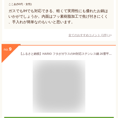
ここあ(50代・女性)
ガスでもIHでも対応できる、軽くて実用性にも優れたお鍋は
いかがでしょうか。内面はフッ素樹脂加工で焦げ付きにくく
、手入れが簡単なのもいいと思います。
全てのおすすめコメント
(
1
件)
>
9
no.
【ふるさと納税】HARIO フタがガラスのIH対応ステンレス鍋 26雪平［MIS-26］｜ハリオ 耐熱 ガラス キッチン 日用品 キッチン用品 日本製 おしゃれ かわいい 鍋 IH ステンレス ガラスフタ 雪平 ギフト 贈答 プレゼント 記念日 お祝 ご褒美 _BD29