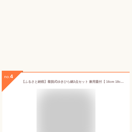
4
no.
【ふるさと納税】着脱式ゆきひら鍋3点セット 兼用蓋付【 16cm 18cm 20cm ステンレス 鍋 着脱ハンドル 鍋セット スタッキング 新潟県 燕市 燕三条 】