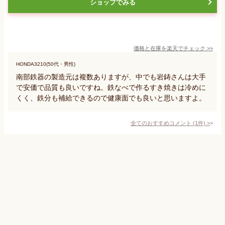
ショップでみる
価格と在庫を
楽天
でチェック
>>
HONDA3210(50代・男性)
南部鉄器の製造元は複数ありますが、中でも岩鋳さんは大手
で安価で品質も良いですね。鉄なべで作るすき焼きは冷めに
くく、鉄分も補給できるので健康面でも良いと思いますよ。
全てのおすすめコメント
(
1
件)
>