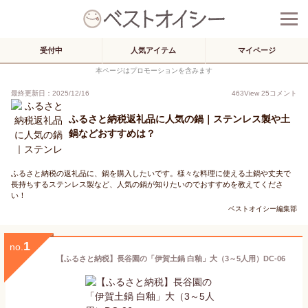
受付中
人気アイテム
マイページ
本ページはプロモーションを含みます
最終更新日：2025/12/16
463
View
25
コメント
ふるさと納税返礼品に人気の鍋｜ステンレス製や土
鍋などおすすめは？
ふるさと納税の返礼品に、鍋を購入したいです。様々な料理に使える土鍋や丈夫で
長持ちするステンレス製など、人気の鍋が知りたいのでおすすめを教えてくださ
い！
ベストオイシー編集部
1
no.
【ふるさと納税】長谷園の「伊賀土鍋 白釉」大（3～5人用）DC-06