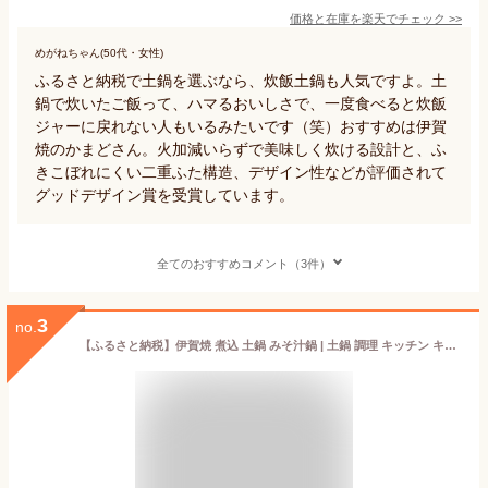
価格と在庫を
楽天
でチェック
>>
めがねちゃん(50代・女性)
ふるさと納税で土鍋を選ぶなら、炊飯土鍋も人気ですよ。土
鍋で炊いたご飯って、ハマるおいしさで、一度食べると炊飯
ジャーに戻れない人もいるみたいです（笑）おすすめは伊賀
焼のかまどさん。火加減いらずで美味しく炊ける設計と、ふ
きこぼれにくい二重ふた構造、デザイン性などが評価されて
グッドデザイン賞を受賞しています。
全てのおすすめコメント（3件）
3
no.
【ふるさと納税】伊賀焼 煮込 土鍋 みそ汁鍋 | 土鍋 調理 キッチン キッチン用品 食器 調理器具 日用品 レシピ付 送料無料 楽天ふるさと 納税 返礼品 取り寄せ お取り寄せ 三重県 伊賀市 三重 伊賀