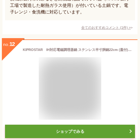
工場で製造した耐熱ガラス使用）が付いている土鍋です。電
子レンジ・食洗機に対応しています。
全てのおすすめコメント
(
1
件)
>
12
no.
KIPROSTAR IH対応電磁調理器鍋 ステンレス半寸胴鍋22cm (蓋付)【ステンレス寸胴鍋】【ステンレス鍋】【IH対応】【業務用寸胴鍋】【両手鍋】【IH対応鍋】【IH寸胴鍋】【寸胴鍋】【業務用鍋】【業務用】【あす楽】
ショップでみる