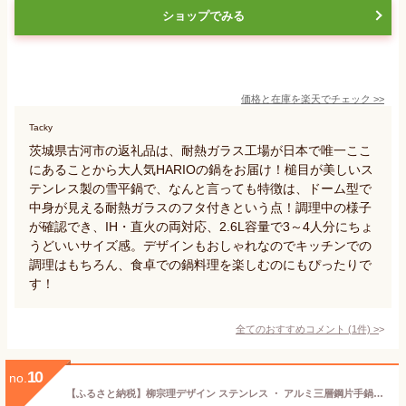
ショップでみる
価格と在庫を
楽天
でチェック
>>
Tacky
茨城県古河市の返礼品は、耐熱ガラス工場が日本で唯一ここ
にあることから大人気HARIOの鍋をお届け！槌目が美しいス
テンレス製の雪平鍋で、なんと言っても特徴は、ドーム型で
中身が見える耐熱ガラスのフタ付きという点！調理中の様子
が確認でき、IH・直火の両対応、2.6L容量で3～4人分にちょ
うどいいサイズ感。デザインもおしゃれなのでキッチンでの
調理はもちろん、食卓での鍋料理を楽しむのにもぴったりで
す！
全てのおすすめコメント
(
1
件)
>
10
no.
【ふるさと納税】柳宗理デザイン ステンレス ・ アルミ三層鋼片手鍋18cm【 柳宗理 IH 対応 鍋 蓋付 ステンレス アルミ 片手鍋 両側注ぎ口 調理器具 キッチン用品 日本洋食器 新潟県 燕市 燕三条 】[10001903]