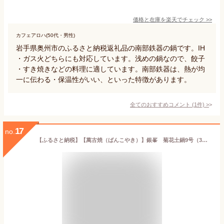
価格と在庫を
楽天
でチェック
>>
カフェアロハ(50代・男性)
岩手県奥州市のふるさと納税返礼品の南部鉄器の鍋です。IH
・ガス火どちらにも対応しています。浅めの鍋なので、餃子
・すき焼きなどの料理に適しています。南部鉄器は、熱が均
一に伝わる・保温性がいい、といった特徴があります。
全てのおすすめコメント
(
1
件)
>
17
no.
【ふるさと納税】【萬古焼（ばんこやき）】銀峯 菊花土鍋9号（3〜4人用）