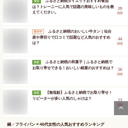
ふるさと納税ダイエットおすすめ食品
決定
は？トレーニーに人気で話題の美味しいものを教
28
えてください。
回答
ふるさと納税のおいしい牛タン｜仙台
受付中
産や厚切りで口コミで話題など人気のおすすめ
44
は？
回答
ふるさと納税の和菓子｜ふるさと納税で
決定
お取り寄せできる！おいしい銘菓のおすすめは？
26
回答
【無塩鮭】ふるさと納税でお取り寄せ！
決定
リピーターが多い人気のしゃけは？
23
回答
鍋・フライパン × 40代女性
の人気おすすめランキング