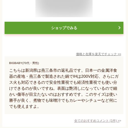
ショップでみる
価格と在庫を
楽天
でチェック
>>
BIGBABY(70代・男性)
こちらは新潟県は燕三条市の返礼品です。日本一の金属洋食
器の産地・燕三条で製造された鍋でIHは200V対応、さらにガ
ス火も対応できるので安全性重視でも経済性重視でも使い分
けできるのが良いですね。表面は艶消しになっているので細
かい傷等が目立たないのはおすすめです。このサイズは使い
勝手が良く、煮物でも味噌汁でもカレーやシチューなど何に
でも使えますよ。
全てのおすすめコメント
(
1
件)
>