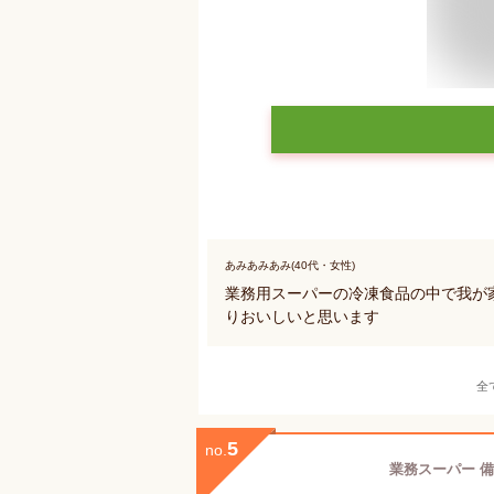
あみあみあみ(40代・女性)
業務用スーパーの冷凍食品の中で我が
りおいしいと思います
全
5
no.
業務スーパー 備