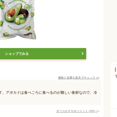
ショップでみる
価格と在庫を
楽天
でチェック
>>
す。アボカドは食べごろに食べるのが難しい食材なので、冷
全てのおすすめコメント
(
4
件)
>