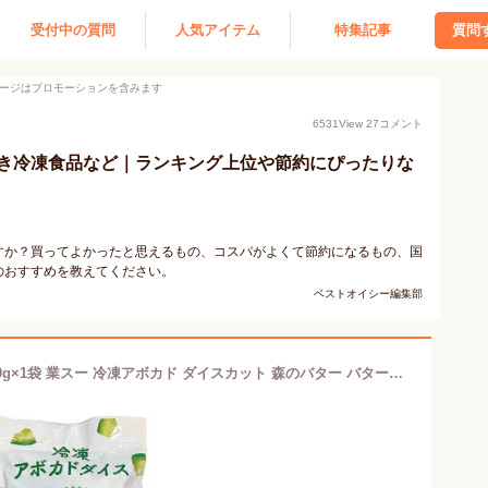
受付中の質問
人気アイテム
特集記事
質問
ージはプロモーションを含みます
6531
View
27
コメント
き冷凍食品など｜ランキング上位や節約にぴったりな
すか？買ってよかったと思えるもの、コスパがよくて節約になるもの、国
のおすすめを教えてください。
ベストオイシー編集部
業務スーパー 冷凍 アボカドダイス 500g×1袋 業スー 冷凍アボカド ダイスカット 森のバター バターフルーツ カットフルーツ