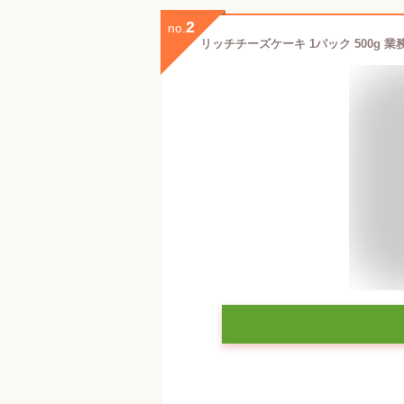
2
no.