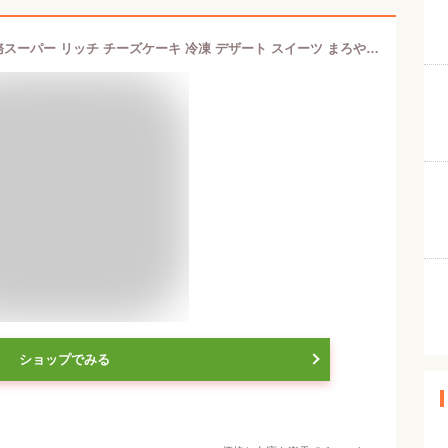
リッチチーズケーキ 1パック 500g 業務スーパー リッチ チーズケーキ 冷凍 デザート スイーツ まろやか 夏 お取り寄せ 林修の今でしょ講座
ショップでみる