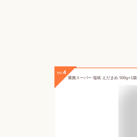
4
no.