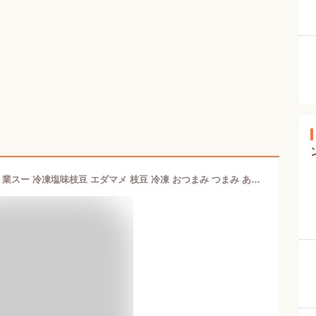
業務スーパー 塩味 えだまめ 500g×1袋 業スー 冷凍塩味枝豆 エダマメ 枝豆 冷凍 おつまみ つまみ あて アテ さかな 肴 酒の肴 お弁当