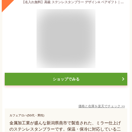
【名入れ無料】高級 ステンレスタンブラー デザインA ペアギフト｜日本製 燕三条 燕人の匠 保温 保冷 贈り物 名前入り プレゼント 箱入り 日本製 名入れタンブラー ギフト ペアギフト 結婚記念 新築祝いギフト 即日発送 ザワウ
ショップでみる
価格と在庫を
楽天
でチェック
>>
カフェアロハ(50代・男性)
金属加工業が盛んな新潟県燕市で製造された、ミラー仕上げ
のステンレスタンブラーです。保温・保冷に対応している二