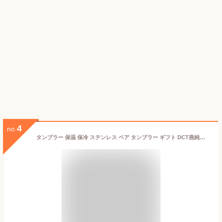
4
no.
タンブラー 保温 保冷 ステンレス ペア タンブラー ギフト DCT燕純銅ロングタンブラーペア人気 ブランド ブライダル 結婚式 ギフト 内祝 結婚内祝 引き出物 記念品 ギフト お祝い プレゼント ハーモニック 食品ギフト お取り寄せグルメ お歳暮