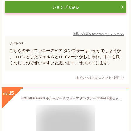
ショップでみる
価格と在庫を
Amazon
でチェック
>>
よねちゃん
こちらのティファニーのペア タンブラーはいかがでしょうか
。コロンとしたフォルムとロゴマークがおしゃれ。手にも良
くなじむので使いやすいと思います。オススメします。
全てのおすすめコメント
(
1
件)
>
15
no.
HOLMEGAARD ホルムガード フォーマ タンブラー 300ml 2個セットFORMA グラス ペア コップ 4343110北欧ガラス セット インテリア モダン シンプル クラシック 重厚感 おしゃれ テーブル キッチン 送料無料