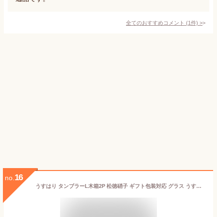
全てのおすすめコメント
(
1
件)
>
16
no.
うすはり タンブラーL木箱2P 松徳硝子 ギフト包装対応 グラス うすはりグラス ドリンクグラス ビールグラス 家飲み グッズ ペア セット 薄い おしゃれ ハイセンス ギフト プレゼント 木箱入り 高級 結婚祝い 引き出物 お祝い 内祝い 御礼