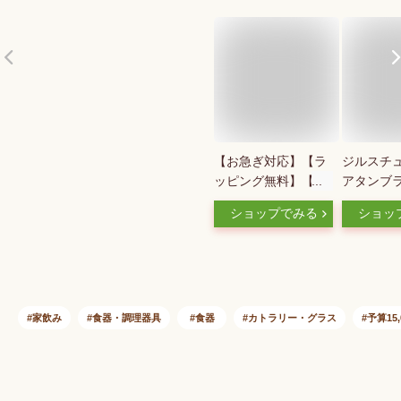
【お急ぎ対応】【ラ
ジルスチュ
ッピング無料】【名
アタンブラー
入れ代込み】ウェッ
134-4 
ショップでみる
ショッ
ジウッド
結婚祝い
WEDGWOOD プロ
ミシス ウィズ ディ
ス リング タンブラ
ー ペア結婚祝 結婚
記念日 ウエディング
家飲み
食器・調理器具
食器
カトラリー・グラス
予算15
両親贈呈品 グラス
名前 ギフト 銀婚式
金婚式 グラス 正規
品 ブランド 記念品