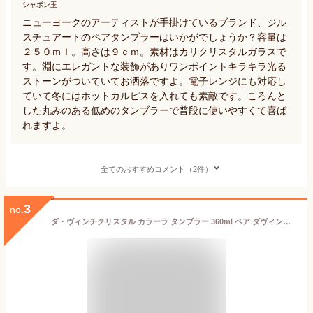
シャボン玉
ニューヨークのアーティストが手掛けているブランド、ジル
スチュアートのペアタンブラーはいかがでしょうか？容量は
２５０ｍｌ。高さは９ｃｍ。素材はカリクリスタルガラスで
す。淵にエレガントな装飾がありワンポイントキラキラ光る
ストーンがついていてお洒落ですよ。電子レンジにも対応し
ていて冬にはホットカルピスを入れても素敵です。ころんと
した丸みのある低めのタンブラーで普段に使いやすくて喜ば
れますよ。
全てのおすすめコメント（2件）
3
no.
ダ・ヴィンチクリスタル カラーラ タンブラー 360ml ペア ダヴィンチクリスタル グラス 実用的 実用品 ギフト 食器 ブランド 結婚祝い 内祝い 出産内祝い 出産祝い 結婚内祝い