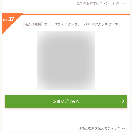
全てのおすすめコメント
(
1
件)
>
17
no.
【名入れ無料】ウェッジウッド タンブラーペア ペアグラス グラス WEDGWOOD ギフト 結婚祝い 名入れ プレゼント タンブラー 贈り物 記念日 お返し お祝い 誕生日 記念日 引越祝 内祝い 敬老の日 プロミシス ブランド 高級グラス インテリア 還暦 贈答品 彼氏 彼女 友達
ショップでみる
価格と在庫を
楽天
でチェック
>>