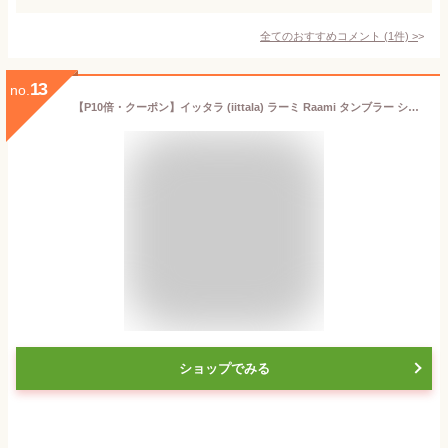
全てのおすすめコメント
(
1
件)
>
13
no.
【P10倍・クーポン】イッタラ (iittala) ラーミ Raami タンブラー シーブルー 260ml ペア 食器 北欧 グラス 実用的 実用品 ギフト ブランド 結婚祝い 内祝い 出産内祝い 出産祝い 結婚内祝い
ショップでみる