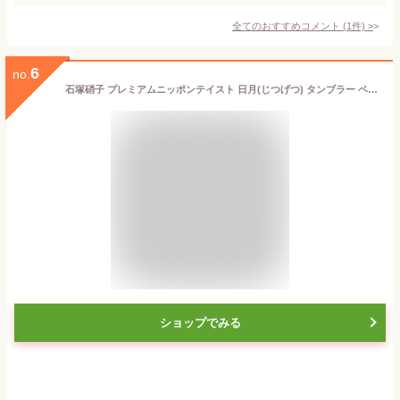
全てのおすすめコメント
(
1
件)
>
6
no.
石塚硝子 プレミアムニッポンテイスト 日月(じつげつ) タンブラー ペア 315ml S-6254 グラス 実用的 実用品 ギフト 食器 ブランド 結婚祝い 内祝い 出産内祝い 出産祝い 結婚内祝い
ショップでみる