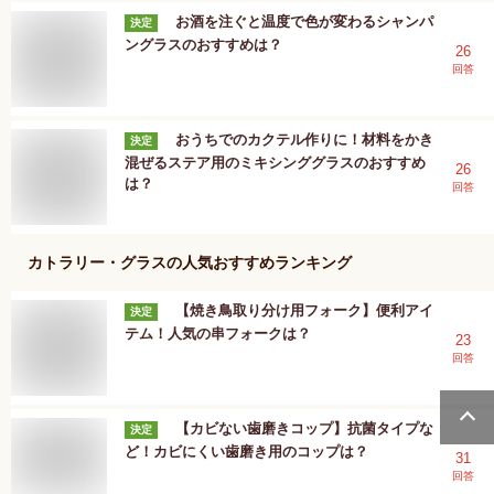
お酒を注ぐと温度で色が変わるシャンパ
決定
ングラスのおすすめは？
26
回答
おうちでのカクテル作りに！材料をかき
決定
混ぜるステア用のミキシンググラスのおすすめ
26
は？
回答
カトラリー・グラス
の人気おすすめランキング
【焼き鳥取り分け用フォーク】便利アイ
決定
テム！人気の串フォークは？
23
回答
【カビない歯磨きコップ】抗菌タイプな
決定
ど！カビにくい歯磨き用のコップは？
31
回答