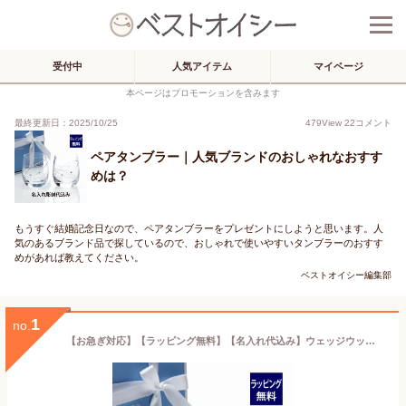
受付中
人気アイテム
マイページ
本ページはプロモーションを含みます
最終更新日：2025/10/25
479
View
22
コメント
ペアタンブラー｜人気ブランドのおしゃれなおすす
めは？
もうすぐ結婚記念日なので、ペアタンブラーをプレゼントにしようと思います。人
気のあるブランド品で探しているので、おしゃれで使いやすいタンブラーのおすす
めがあれば教えてください。
ベストオイシー編集部
1
no.
【お急ぎ対応】【ラッピング無料】【名入れ代込み】ウェッジウッド WEDGWOOD プロミシス ウィズ ディス リング タンブラー ペア結婚祝 結婚記念日 ウエディング 両親贈呈品 グラス 名前 ギフト 銀婚式 金婚式 グラス 正規品 ブランド 記念品 刻印 人気 ブランド