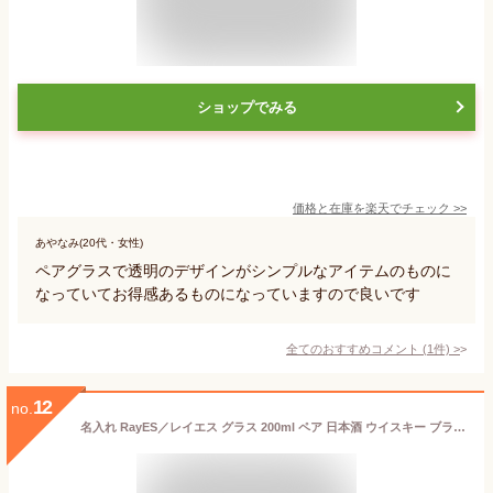
ショップでみる
価格と在庫を
楽天
でチェック
>>
あやなみ(20代・女性)
ペアグラスで透明のデザインがシンプルなアイテムのものに
なっていてお得感あるものになっていますので良いです
全てのおすすめコメント
(
1
件)
>
12
no.
名入れ RayES／レイエス グラス 200ml ペア 日本酒 ウイスキー ブランデー ギフト プレゼント おしゃれ ダブルウォール 耐熱 ガラス タンブラー 二重 名前入り 彫刻 保冷 保温 焼酎 紅茶 コーヒー 結婚祝い 誕生日 記念日 還暦 古希 両親 男性 女性