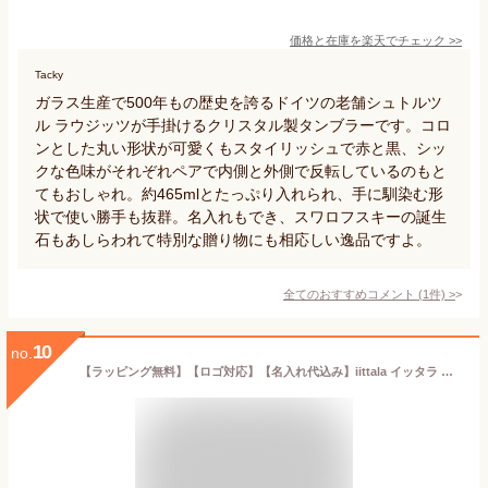
価格と在庫を
楽天
でチェック
>>
Tacky
ガラス生産で500年もの歴史を誇るドイツの老舗シュトルツ
ル ラウジッツが手掛けるクリスタル製タンブラーです。コロ
ンとした丸い形状が可愛くもスタイリッシュで赤と黒、シッ
クな色味がそれぞれペアで内側と外側で反転しているのもと
てもおしゃれ。約465mlとたっぷり入れられ、手に馴染む形
状で使い勝手も抜群。名入れもでき、スワロフスキーの誕生
石もあしらわれて特別な贈り物にも相応しい逸品ですよ。
全てのおすすめコメント
(
1
件)
>
10
no.
【ラッピング無料】【ロゴ対応】【名入れ代込み】iittala イッタラ カルティオ タンブラー 210ml クリア ペア名前 名入れ 彫刻 刻印 名入れギフト プレゼント 記念日 記念品 お祝い 結婚祝い 結婚記念日 開店祝い ペアギフト ペアグラス お冷グラス 北欧 コップ ブランド