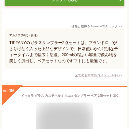
価格と在庫を
Amazon
でチェック
>>
アルナヲ(40代・男性)
TIFFANYのガラスタンブラー2点セットは、ブランドロゴが
さりげなく入った上品なデザインで、日常使いから特別なテ
ィータイムまで幅広く活躍。200mlの程よい容量で飲み物を
美しく演出し、ペアセットなのでギフトにも最適です。
全てのおすすめコメント
(
4
件)
>
19
no.
イッタラ グラス カステヘルミ iittala タンブラー ペア 2個セット 300mL 北欧 ガラス Kastehelmi Tumbler フィンランド コップ 食器