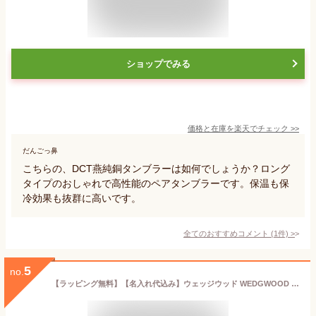
ショップでみる
価格と在庫を
楽天
でチェック
>>
だんごっ鼻
こちらの、DCT燕純銅タンブラーは如何でしょうか？ロング
タイプのおしゃれで高性能のペアタンブラーです。保温も保
冷効果も抜群に高いです。
全てのおすすめコメント
(
1
件)
>
5
no.
【ラッピング無料】【名入れ代込み】ウェッジウッド WEDGWOOD プロミシス ウィズ ディス リング タンブラー ペア結婚祝 結婚記念日 ウエディング 両親贈呈品 グラス 名前 ギフト 銀婚式 金婚式 グラス 正規品 ブランド 記念品 刻印 人気 ブランド