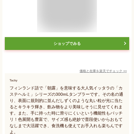
ショップでみる
価格と在庫を
楽天
でチェック
>>
Tacky
フィンランド語で「朝露」を意味する大人気イッタラの「カ
ステヘルミ」シリーズの300mLタンブラーです。その名の通
り、表面に規則的に並んだしずくのような丸い粒が光に当た
るとキラキラ輝き、飲み物をより美味しそうに見せてくれま
す。また、手に持った時に滑りにくいという機能性もバッチ
リ！色展開も豊富で、サイズ感も絶妙で普段使いからおもて
なしまで大活躍でき、食洗機も使えてお手入れも楽ちんです
よ。