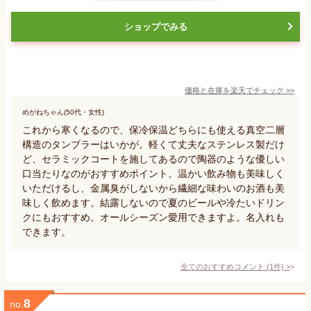
ショップでみる
価格と在庫を
楽天
でチェック
>>
めがねちゃん(50代・女性)
これから寒くなるので、保冷保温どちらにも使える真空二層
構造のタンブラーはいかが。軽くて丈夫なステンレス製だけ
ど、セラミックコートを施してあるので陶器のような優しい
口当たりなのがおすすめポイント。温かい飲み物も美味しく
いただけるし、金属臭がしないから繊細な味わいのお酒も美
味しく飲めます。結露しないので夏のビールや冷たいドリン
クにもおすすめ。オールシーズン愛用できますよ。名入れも
できます。
全てのおすすめコメント
(
1
件)
>
8
no.