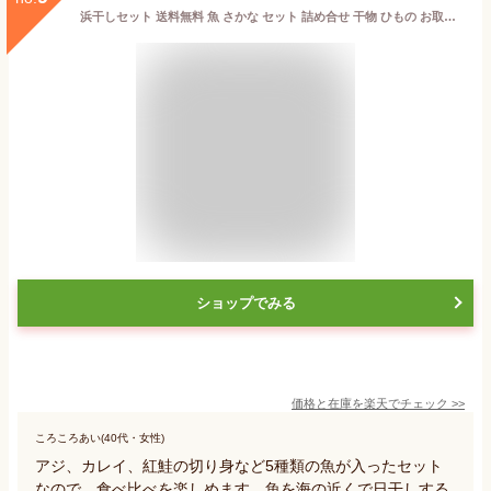
浜干しセット 送料無料 魚 さかな セット 詰め合せ 干物 ひもの お取り寄せ お土産 お返し ギフト 贈答 魚 内祝 出産祝い 結婚 お祝 誕生日 還暦 古稀 贅沢 人気セット 高級 ご飯の友 海鮮
ショップでみる
価格と在庫を
楽天
でチェック
>>
ころころあい(40代・女性)
アジ、カレイ、紅鮭の切り身など5種類の魚が入ったセット
なので、食べ比べを楽しめます。魚を海の近くで日干しする