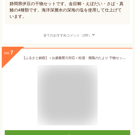
静岡県伊豆の干物セットです。金目鯛・えぼだい・さば・真
鯵の4種類です。海洋深層水の深海の塩を使用して仕上げて
います。
全てのおすすめコメント（2件）
7
no.
【ふるさと納税】＜お歳暮熨斗対応＞松浦・潮風のたより 干物セット 6〜28枚 魚 干物 干し物 セット 干物セット アジ サバ カマス イカ あご 一夜干し 冷凍 海鮮 松浦 おつまみ 詰め合わせ ギフト 冷凍 晩ごはん 贈り物 ふるさと納税 松浦市 送料無料 魚介 魚貝 開き 人気