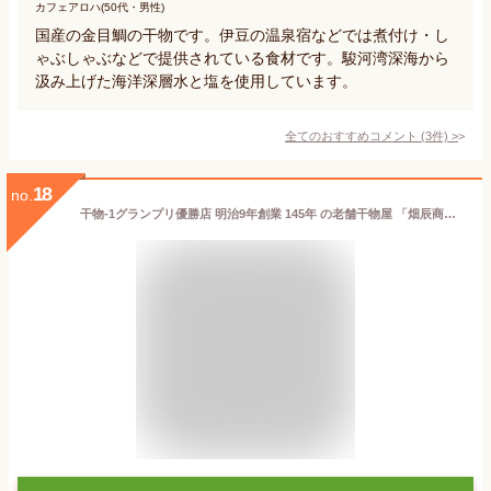
カフェアロハ(50代・男性)
国産の金目鯛の干物です。伊豆の温泉宿などでは煮付け・し
ゃぶしゃぶなどで提供されている食材です。駿河湾深海から
汲み上げた海洋深層水と塩を使用しています。
全てのおすすめコメント
(
3
件)
>
18
no.
干物-1グランプリ優勝店 明治9年創業 145年 の老舗干物屋 「畑辰商店 高級魚 詰め合わせ」天然真鯛1枚 ふぐ味醂150g(2～3枚) かわはぎ味醂150g(2～3枚) 無添加・無着色 三重県 熊野灘 詰め合わせ セット ギフト お祝い 母の日 父の日 贈り物 お中元 お歳暮 敬老の日 おつまみ お正月 おせち 熨斗の対応可能