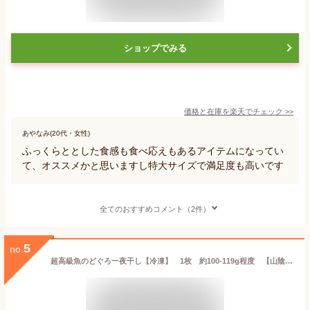
ショップでみる
価格と在庫を
楽天
でチェック
>>
あやなみ(20代・女性)
ふっくらととした食感も食べ応えもあるアイテムになってい
て、オススメかと思いますし特大サイズで満足度も高いです
全てのおすすめコメント（2件）
5
no.
超高級魚のどぐろ一夜干し【冷凍】 1枚 約100-119g程度 【山陰沖産】 のどぐろ一夜干し 赤睦 ノドグロ 干物 開き 高級魚 干物 開き干し ノドグロ干物 のどぐろの開き 魚 お取り寄せグルメ ギフト ごちそう 贈答 おかず 絶品 魚料理 ご当地グルメ お取り寄せ 産地直送