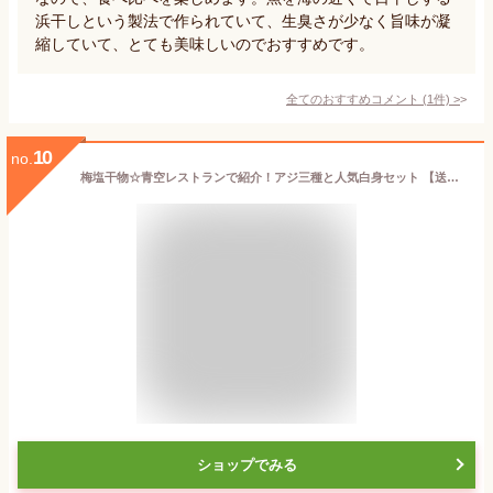
浜干しという製法で作られていて、生臭さが少なく旨味が凝
縮していて、とても美味しいのでおすすめです。
全てのおすすめコメント
(
1
件)
>
10
no.
梅塩干物☆青空レストランで紹介！アジ三種と人気白身セット 【送料無料】 干物セット ひもの 魚介 加工品 干物 アジ 鯵 カマス キス 父の日 食べ物 敬老の日 プレゼント ギフト
ショップでみる