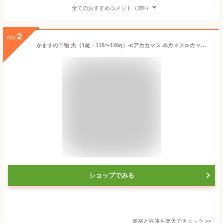
全てのおすすめコメント（3件）
2
no.
かますの干物 大（1尾・115〜140g）≪アカカマス 本カマス≫カマス 無添加 天日塩 干物 ひもの 一夜干し 国産 島根産 大田市産 お取り寄せグルメ 日本海 山陰 産地直送 産直 和食 岡富商店
ショップでみる
価格と在庫を
楽天
でチェック
>>