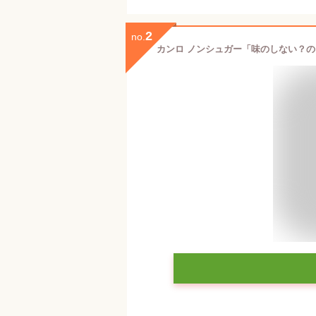
2
no.