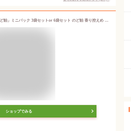
カンロ ノンシュガー「味のしない？のど飴」ミニパック 3袋セットor 6袋セット のど飴 香り控えめ 甘さ控えめ 味のしない？のど飴 味のしないあめ あじのしない 味のないあめ シュガーフリー 甘くない 飴 ame kanro
ショップでみる