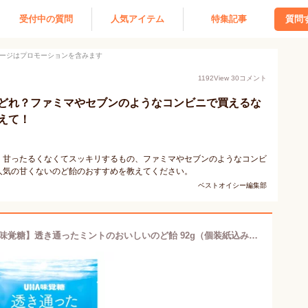
受付中の質問
人気アイテム
特集記事
質問
ージはプロモーションを含みます
1192
View
30
コメント
どれ？ファミマやセブンのようなコンビニで買えるな
えて！
。甘ったるくなくてスッキリするもの、ファミマやセブンのようなコンビ
人気の甘くないのど飴のおすすめを教えてください。
ベストオイシー編集部
【合算3300円以上で注文可能】【UHA味覚糖】透き通ったミントのおいしいのど飴 92g（個装紙込み）1袋