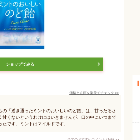
ショップでみる
価格と在庫を
楽天
でチェック
>>
らの「透き通ったミントのおいしいのど飴」は、甘ったるさ
く甘くないというわけにはいきませんが、口の中にいつまで
ったです。ミントはマイルドです。
全てのおすすめコメント
(
1
件)
>