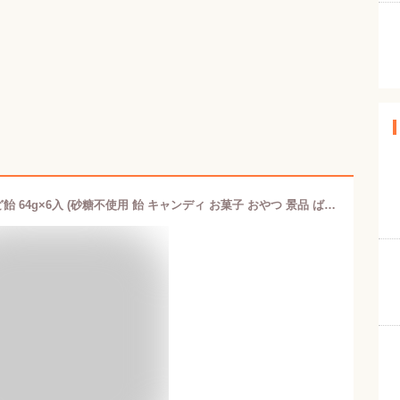
味覚糖 ノンシュガービタミンC＆Dのど飴 64g×6入 (砂糖不使用 飴 キャンディ お菓子 おやつ 景品 ばらまき まとめ買い)*