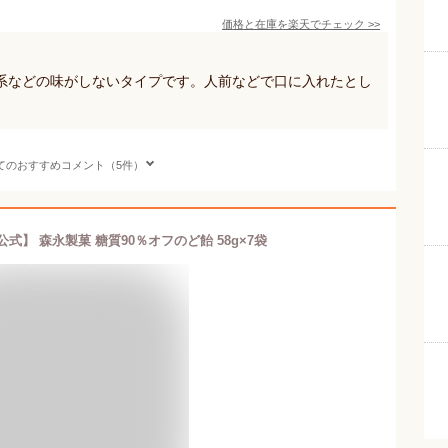
価格と在庫を
楽天
でチェック
>>
系などの味がしないタイプです。人前などで口に入れたとし
てのおすすめコメント（5件）
式】 森永製菓 糖質90％オフのど飴 58g×7袋