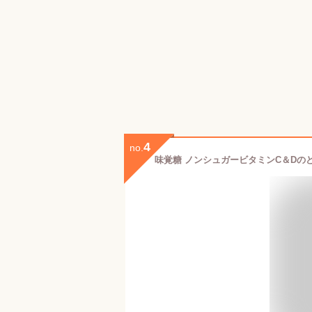
4
no.