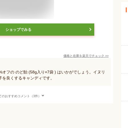
ショップでみる
価格と在庫を
楽天
でチェック
>>
オフの のど飴 (58g入り×7袋 ) はいかがでしょう。イヌリ
子を良くするキャンディです。
てのおすすめコメント（3件）