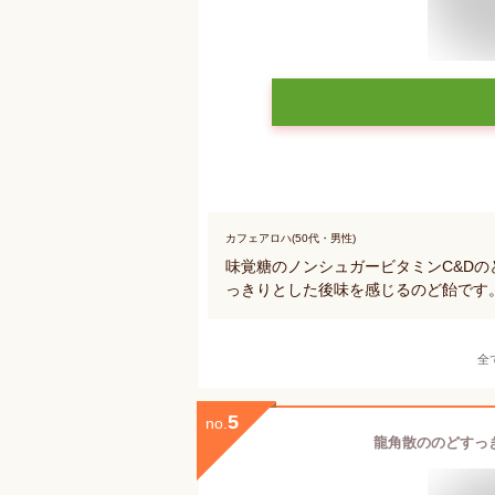
カフェアロハ(50代・男性)
味覚糖のノンシュガービタミンC&D
っきりとした後味を感じるのど飴です
全
5
no.
龍角散ののどすっき