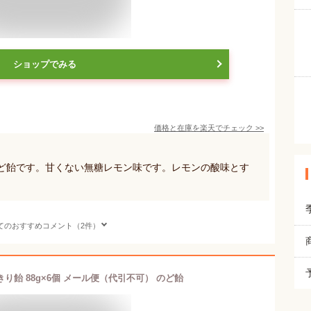
ショップでみる
価格と在庫を
楽天
でチェック
>>
のど飴です。甘くない無糖レモン味です。レモンの酸味とす
。
てのおすすめコメント（2件）
り飴 88g×6個 メール便（代引不可） のど飴