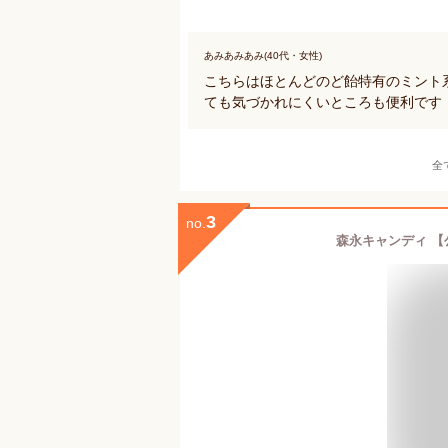
あみあみあみ(40代・女性)
こちらはほとんどのど飴特有のミント
ても気づかれにくいところも便利です
全
3
no.
森永キャンディ 【公