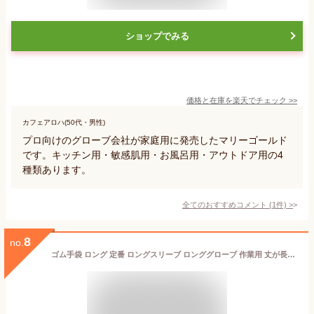
ショップでみる
価格と在庫を
楽天
でチェック
>>
カフェアロハ(50代・男性)
プロ向けのグローブ会社が家庭用に発売したマリーゴールド
です。キッチン用・敏感肌用・お風呂用・アウトドア用の4
種類あります。
全てのおすすめコメント
(
1
件)
>
8
no.
ゴム手袋 ロング 定番 ロングスリーブ ロンググローブ 作業用 丈が長い 食器洗い 掃除 やわらか インナー クリーニング そうじ トイレ 風呂 浴室 キッチン かわいい おしゃれ