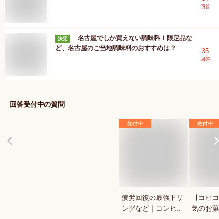
回答
名古屋でしか買えない調味料！限定品な
決定
ど、名古屋のご当地調味料のおすすめは？
35
回答
回答受付中の質問
受付中
受付中
疲労回復の最強ドリ
【コピコ
ングなど｜コンビ
気のお菓
ニ・ドラックストア
いkopi