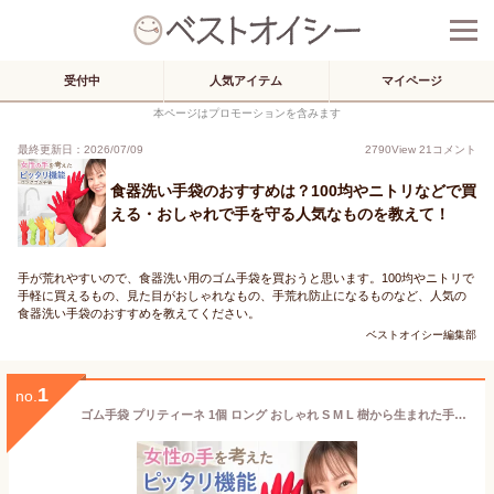
受付中
人気アイテム
マイページ
本ページはプロモーションを含みます
最終更新日：2026/07/09
2790
View
21
コメント
食器洗い手袋のおすすめは？100均やニトリなどで買
える・おしゃれで手を守る人気なものを教えて！
手が荒れやすいので、食器洗い用のゴム手袋を買おうと思います。100均やニトリで
手軽に買えるもの、見た目がおしゃれなもの、手荒れ防止になるものなど、人気の
食器洗い手袋のおすすめを教えてください。
ベストオイシー編集部
1
no.
ゴム手袋 プリティーネ 1個 ロング おしゃれ S M L 樹から生まれた手袋 女性の手を考えたぴったり設計 ダンロップ ホームプロダクツ かわいい キッチン ゴム 手袋 ロングタイプ 作業用 赤 黄色 緑 オレンジ お掃除食器洗い 天然ゴム 抗菌 ずれ防止 内側 綿 キッチン手袋