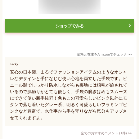
ショップでみる
価格と在庫を
Amazon
でチェック
>>
Tacky
安心の日本製、まるでファッションアイテムのようなオシャ
レなデザインと手になじむ使い心地を両立した手袋です。ビ
ニール製でしっかり防水しながらも裏地には植毛が施されて
いるので肌触りがとても優しく、手袋の脱ぎはめもスムーズ
にできて使い勝手抜群！色もこの可愛らしいピンク以外にモ
ダンで落ち着いたグレー系、明るく可愛らしいフラミンゴピ
ンクなど豊富で、水仕事から手を守りながら気分もアップさ
せてくれますよ。
全てのおすすめコメント
(
1
件)
>