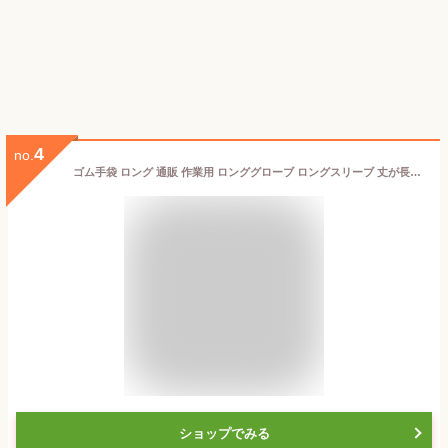
4
no.
ゴム手袋 ロング 通販 作業用 ロンググローブ ロングスリーブ 丈が長い 食器洗い 掃除 やわらか インナー クリーニング そうじ トイレ 風呂 浴室 キッチン かわいい おしゃれ
ショップでみる