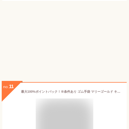
11
no.
最大100%ポイントバック！※条件あり ゴム手袋 マリーゴールド キッチン手袋 キッチングローブ 敏感肌用 センシティブ 手荒れ ロング グローブ 作業 厚手 ブルー おしゃれ marigold Sサイズ Mサイズ ラッピング対応 洗剤 プチ ギフト プレゼント 女性 男性 おすすめ 家事