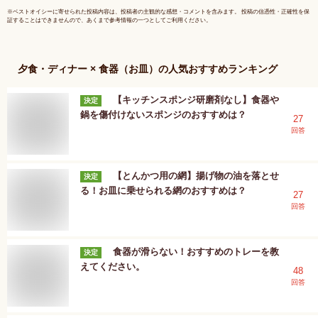
袋
※
ベストオイシー
に寄せられた投稿内容は、投稿者の主観的な感想・コメントを含みます。 投稿の信憑性・正確性を保
証することはできませんので、あくまで参考情報の一つとしてご利用ください。
夕食・ディナー × 食器（お皿）
の人気おすすめランキング
【キッチンスポンジ研磨剤なし】食器や
決定
鍋を傷付けないスポンジのおすすめは？
27
回答
【とんかつ用の網】揚げ物の油を落とせ
決定
る！お皿に乗せられる網のおすすめは？
27
回答
食器が滑らない！おすすめのトレーを教
決定
えてください。
48
回答