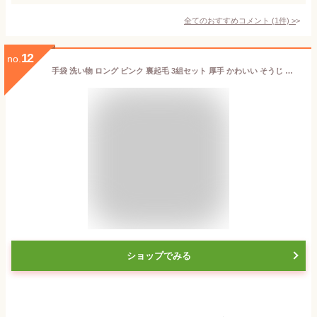
全てのおすすめコメント
(
1
件)
>
12
no.
手袋 洗い物 ロング ピンク 裏起毛 3組セット 厚手 かわいい そうじ 作業用 ロングスリーブ グリーン 丈が長い ブルー ロンググローブ おしゃれ 食器洗い キッチン掃除 トイレ掃除 浴室掃除 クリーニング 掃除 レディース 3組セット 風呂掃除
ショップでみる