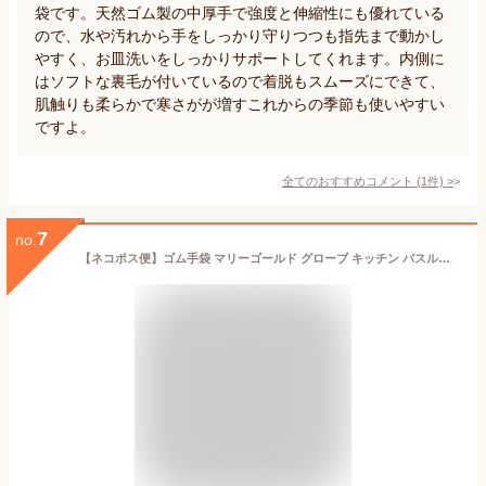
袋です。天然ゴム製の中厚手で強度と伸縮性にも優れている
ので、水や汚れから手をしっかり守りつつも指先まで動かし
やすく、お皿洗いをしっかりサポートしてくれます。内側に
はソフトな裏毛が付いているので着脱もスムーズにできて、
肌触りも柔らかで寒さがが増すこれからの季節も使いやすい
ですよ。
全てのおすすめコメント
(
1
件)
>
7
no.
【ネコポス便】ゴム手袋 マリーゴールド グローブ キッチン バスルーム センシティブ アウトドア Marigold gloves マリゴールド 敏感肌 食器洗い 家事 バス 掃除 屋外 天然ゴム ニトリルゴム 綿 植毛 シンプル かわいい ラテックス ラテックスフリー アレルギー