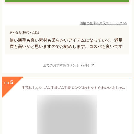
価格と在庫を
楽天
でチェック
>>
あやなみ(20代・女性)
使い勝手も良い素材も柔らかいアイテムになっていて、満足
度も高いかと思いますのでお勧めします。コスパも良いです
全てのおすすめコメント（2件）
5
no.
手荒れ しない ゴム 手袋ゴム手袋 ロング 3枚セット かわいい おしゃれ 作業用 ロンググローブ ロングスリーブ 丈が長い ブルー ピンク グリーン 食器洗い キッチン掃除 トイレ掃除 浴室掃除 クリーニング 掃除 レディース そうじ 風呂掃除