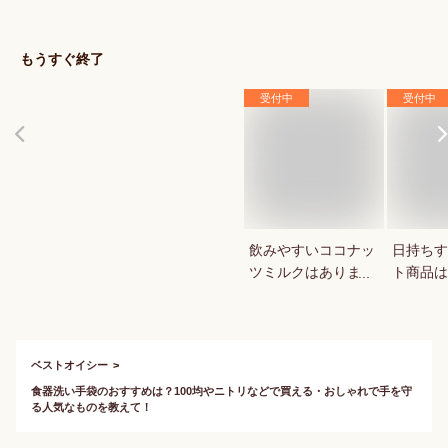
で買える人気のおす
は？
すめは？
もうすぐ終了
受付中
受付中
飲みやすいココナッ
日持ちす
ツミルクはあります
ト商品は
か？
か？
ベストオイシー
食器洗い手袋のおすすめは？100均やニトリなどで買える・おしゃれで手を守
る人気なものを教えて！