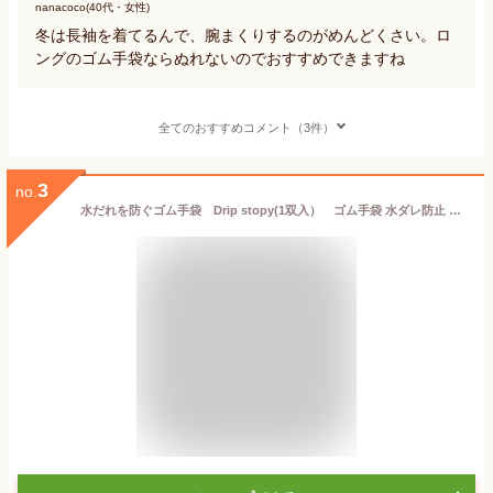
nanacoco(40代・女性)
冬は長袖を着てるんで、腕まくりするのがめんどくさい。ロ
ングのゴム手袋ならぬれないのでおすすめできますね
全てのおすすめコメント（3件）
3
no.
水だれを防ぐゴム手袋 Drip stopy(1双入） ゴム手袋 水ダレ防止 使いやすい 手荒れ 大掃除 食器洗い お風呂掃除 バス 天然ゴム 台所 洗面所 皿洗い 洗剤 汚れにくい エンボス加工 シンプル すべりにくい 水滴キャッチ