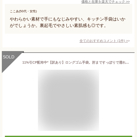
価格と在庫を
楽天
でチェック
>>
ここあ(50代・女性)
やわらかい素材で手にもなじみやすい、キッチン手袋はいか
がでしょうか。裏起毛でやさしい素肌感も◎です。
全てのおすすめコメント
(
1
件)
>
SOLD
11%引CP配布中*【訳あり】ロングゴム手袋。肘まですっぽりで濡れずに食器洗い キッチン 愛い おしゃれ 花柄 かわいい カラフル 濡れない 水仕事 掃除 風呂掃除 長い 腕が濡れない 人気 おすすめ アームカバー付