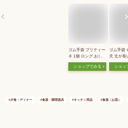
ゴム手袋 プリティー
ゴム手袋 
ネ 1個 ロング おしゃ
天 丈が長
れ S M L 樹から生ま
グローブ 
ショップでみる
ショッ
れた手袋 女性の手を
ーブ 作業
考えたぴったり設計
い 掃除 
ダンロップ ホームプ
ンナー ク
ロダクツ かわいい
そうじ ト
キッチン ゴム 手袋
浴室 キッ
ロングタイプ 作業用
いい おし
夕食・ディナー
食器・調理器具
キッチン用品
食器（お皿）
赤 黄色 緑 オレンジ
お掃除食器洗い 天然
ゴム 抗菌 ずれ防止
内側 綿 キッチン手