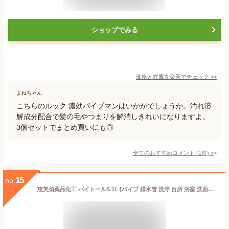
ショップでみる
価格と在庫を
楽天
でチェック
>>
よねちゃん
こちらのルック 濃効パイプマンはいかがでしょうか。汚れ溶
解成分配合で髪の毛やつまりを解消しきれいになりますよ。
3個セットでまとめ買いにも◎
全てのおすすめコメント
(
1
件)
>
15
no.
恵美須薬品化工 パイトールS 1L [パイプ 排水管 洗浄 台所 浴室 洗面台 排水 パイプ つまり 悪臭]