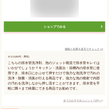
ショップでみる
価格と在庫を
楽天
でチェック
>>
オロロ(40代・男性)
こちらの排水管洗浄剤、泡のジェット噴流で排水管キレイは
いかがでしょうか？キッチン・洗面台・浴槽内の排水管に使
用でき、排水口にかぶせて押すだけで強力な泡洗浄で汚れの
洗浄・除菌・消臭が行える商品です。強力な泡の噴射で内部
の汚れを洗浄しながら押し流すことができます。排水管を手
軽に隅々まで綺麗にできる商品でお勧めです。
全てのおすすめコメント
(
1
件)
>