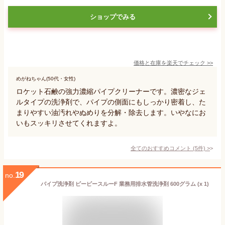
ショップでみる
価格と在庫を
楽天
でチェック
>>
めがねちゃん(50代・女性)
ロケット石鹸の強力濃縮パイプクリーナーです。濃密なジェ
ルタイプの洗浄剤で、パイプの側面にもしっかり密着し、た
まりやすい油汚れやぬめりを分解・除去します。いやなにお
いもスッキリさせてくれますよ。
全てのおすすめコメント
(
5
件)
>
19
no.
パイプ洗浄剤 ピーピースルーF 業務用排水管洗浄剤 600グラム (x 1)