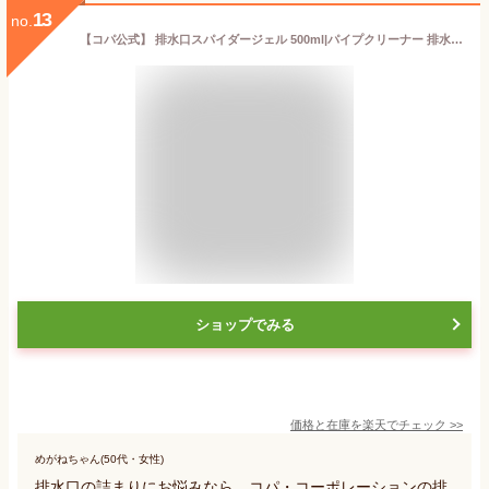
13
no.
【コパ公式】 排水口スパイダージェル 500ml|パイプクリーナー 排水口クリーナー 排水口 排水溝 詰まり つまり 解消 パイプ ヌメリ取り ヌメリ ぬめり におい 臭い ニオイ カビ 除菌 お風呂 浴室 風呂 キッチン シンク 洗面台 洗面所 洗剤 掃除 大掃除
ショップでみる
価格と在庫を
楽天
でチェック
>>
めがねちゃん(50代・女性)
排水口の詰まりにお悩みなら、コパ・コーポレーションの排