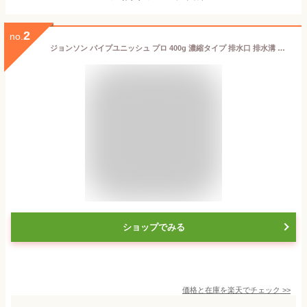
2
no.
ジョンソン パイプユニッシュ プロ 400g 濃縮タイプ 排水口 排水溝 お風呂 浴室 洗面所 キッチン 洗剤 詰まり つまり 消臭 ジェル 強力 コンパクト ニオイを消臭するパイプ洗浄剤 少量タイプのコンパクトボトル 台所 厨房 防水バン 髪の毛 ヘドロ 石鹸カス 清潔 ニオイ対策
ショップでみる
価格と在庫を
楽天
でチェック
>>