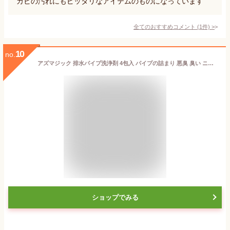
カビの汚れにもピッタリなアイテムのものになっています
全てのおすすめコメント
(
1
件)
>
10
no.
アズマジック 排水パイプ洗浄剤 4包入 パイプの詰まり 悪臭 臭い ニオイ クリーナー 詰まり ぬめり ヌメり 油汚れ 髪の毛 分解 排水 キッチン 洗面所 浴室 お風呂 個包装 日本製 アズマ工業
ショップでみる