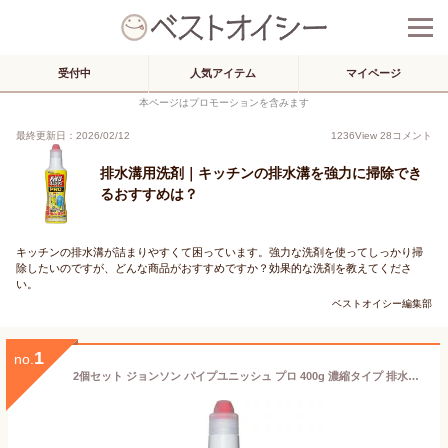
受付中
人気アイテム
マイページ
本ページはプロモーションを含みます
最終更新日：2026/02/12
1236
View
28
コメント
排水溝用洗剤｜キッチンの排水溝を強力に掃除でき
るおすすめは？
キッチンの排水溝が詰まりやすくて困っています。強力な洗剤を使ってしっかり掃
除したいのですが、どんな商品がおすすめですか？効果的な洗剤を教えてくださ
い。
ベストオイシー編集部
1
no.
2個セット ジョンソン パイプユニッシュ プロ 400g 濃縮タイプ 排水口 排水溝 お風呂 浴室 洗面所 キッチン 洗剤 詰まり つまり 消臭 ジェルタイプ 強力 コンパクト ニオイを消臭するパイプ洗浄剤 少量タイプのコンパクトボトル エコ 髪の毛 石鹸カス 黒カビ ガンコ汚れ