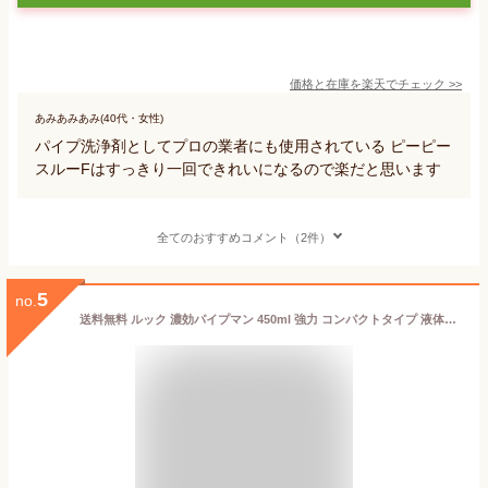
価格と在庫を
楽天
でチェック
>>
あみあみあみ(40代・女性)
パイプ洗浄剤としてプロの業者にも使用されている ピーピー
スルーFはすっきり一回できれいになるので楽だと思います
全てのおすすめコメント（2件）
5
no.
送料無料 ルック 濃効パイプマン 450ml 強力 コンパクトタイプ 液体パイプクリーナー 汚れ溶解成分 ロングネック パイプトラップ 計量目盛り付 横向きノズル 高配合 排水口 排水溝 パイプ 洗剤 髪の毛 つまり 溶かす お風呂 浴室 浴槽 洗面所 ニオイ 汚れ LION ライオン