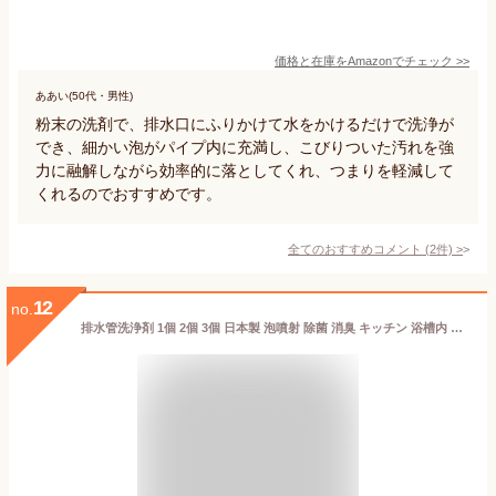
価格と在庫を
Amazon
でチェック
>>
ああい(50代・男性)
粉末の洗剤で、排水口にふりかけて水をかけるだけで洗浄が
でき、細かい泡がパイプ内に充満し、こびりついた汚れを強
力に融解しながら効率的に落としてくれ、つまりを軽減して
くれるのでおすすめです。
全てのおすすめコメント
(
2
件)
>
12
no.
排水管洗浄剤 1個 2個 3個 日本製 泡噴射 除菌 消臭 キッチン 浴槽内 洗面台 排水管 掃除 洗浄 洗浄剤 洗浄液 泡のジェット噴流 浴室 お風呂 排水口 排水溝 おすすめ 便利 洗剤 lifeup ライフアップ 送料無料