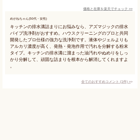
価格と在庫を
楽天
でチェック
>>
めがねちゃん(50代・女性)
キッチンの排水溝詰まりにお悩みなら、アズマジックの排水
パイプ洗浄剤がおすすめ。ハウスクリーニングのプロと共同
開発したプロ仕様の強力な洗浄剤です。液体やジェルよりも
アルカリ濃度が高く、発熱・発泡作用で汚れを分解する粉末
タイプ。キッチンの排水溝に溜まった油汚れやぬめりをしっ
かり分解して、頑固な詰まりを根本から解消してくれますよ
。
全てのおすすめコメント
(
1
件)
>