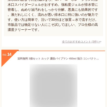
水口スパイダージェルがおすすめ。強粘度ジェルが排水管に
密着し、ぬめり油汚れをしっかり分解。悪臭にも効果的です
。液だれしにくく、流れが悪い排水口に特に強いのが魅力で
す。使い方は簡単で、注いで30分ほど放置→水で流すだけ。
市販品では物足りない人にこそ試してほしい、プロ仕様の高
濃度クリーナーです。
全てのおすすめコメント
(
3
件)
>
14
no.
送料無料 3個セット ルック 濃効パイプマン 450ml 強力 コンパクトタイプ 液体パイプクリーナー 汚れ溶解成分 ロングネック パイプトラップ 計量目盛り付 横向きノズル 高配合 排水口 排水溝 パイプ 洗剤 髪の毛 つまり 溶かす 浴室 浴槽 洗面所 ニオイ 汚れ LION ライオン