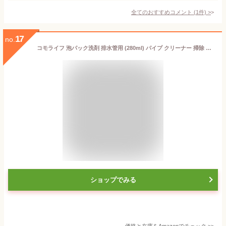
全てのおすすめコメント
(
1
件)
>
17
no.
コモライフ 泡パック洗剤 排水管用 (280ml) パイプ クリーナー 掃除 洗浄 除菌 消臭 強力ジェット泡 銀 PHMB
ショップでみる
価格と在庫を
Amazon
でチェック
>>