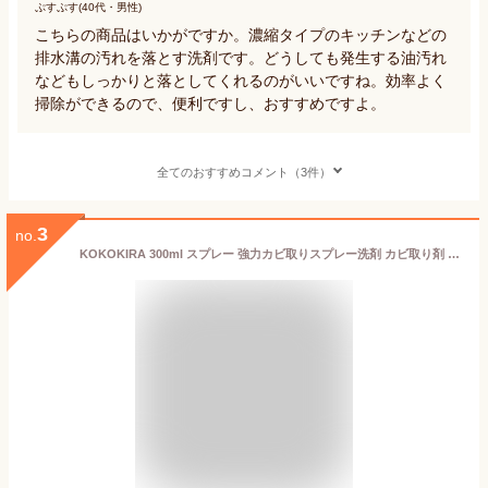
ぷすぷす(40代・男性)
こちらの商品はいかがですか。濃縮タイプのキッチンなどの
排水溝の汚れを落とす洗剤です。どうしても発生する油汚れ
などもしっかりと落としてくれるのがいいですね。効率よく
掃除ができるので、便利ですし、おすすめですよ。
全てのおすすめコメント（3件）
3
no.
KOKOKIRA 300ml スプレー 強力カビ取りスプレー洗剤 カビ取り剤 掃除用品 業務 用 洗剤 排水溝 壁紙 ゴムパッキン お風呂 三角コーナー 黒カビ パイプ 浴室 タイル目地 天井 床面 マット 台所 排水口 強力 木材 外壁