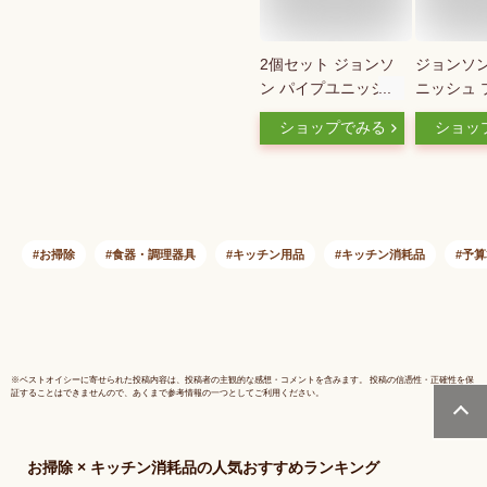
2個セット ジョンソ
ジョンソン
ン パイプユニッシュ
ニッシュ プ
プロ 400g 濃縮タイ
濃縮タイプ
ショップでみる
ショッ
プ 排水口 排水溝 お
排水溝 お
風呂 浴室 洗面所 キ
洗面所 キ
ッチン 洗剤 詰まり
剤 詰まり
つまり 消臭 ジェル
臭 ジェル
タイプ 強力 コンパ
パクト ニ
クト ニオイを消臭す
するパイプ
お掃除
食器・調理器具
キッチン用品
キッチン消耗品
予算
るパイプ洗浄剤 少量
量タイプ
タイプのコンパクト
トボトル 
ボトル エコ 髪の毛
防水バン 
石鹸カス 黒カビ ガ
ドロ 石鹸
ンコ汚れ
ニオイ対
※
ベストオイシー
に寄せられた投稿内容は、投稿者の主観的な感想・コメントを含みます。 投稿の信憑性・正確性を保
証することはできませんので、あくまで参考情報の一つとしてご利用ください。
お掃除 × キッチン消耗品
の人気おすすめランキング