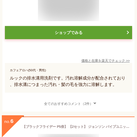
ショップでみる
価格と在庫を
楽天
でチェック
>>
カフェアロハ(50代・男性)
ルックの排水溝用洗剤です。汚れ溶解成分が配合されており
、排水溝につまった汚れ・髪の毛を強力に溶解します。
全てのおすすめコメント（2件）
6
no.
【ブラックフライデー P5倍】 【2セット】 ジョンソン パイプユニッシュ プロ 400g 濃縮タイプ 排水口 排水溝 お風呂 浴室 洗面所 キッチン 洗剤 詰まり つまり 消臭 ジェル 強力 コンパクト