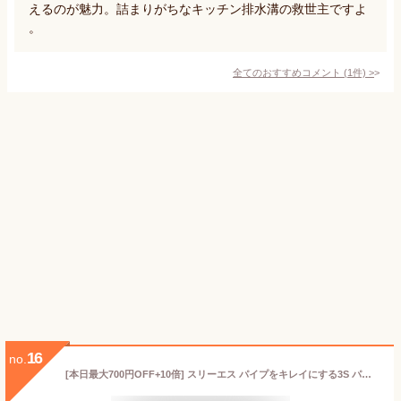
えるのが魅力。詰まりがちなキッチン排水溝の救世主ですよ
。
全てのおすすめコメント
(
1
件)
>
16
no.
[本日最大700円OFF+10倍] スリーエス パイプをキレイにする3S パイプクリーナー 排水口 排水溝 パイプクリーナー 業務用 家庭用 洗面台 髪の毛 お風呂 洗濯機 トイレ パイプクリーナー キッチン パイプ詰まり 排水溝 ニオイ 臭い パイプ詰まり 強力 トイレつまり薬剤 日本製