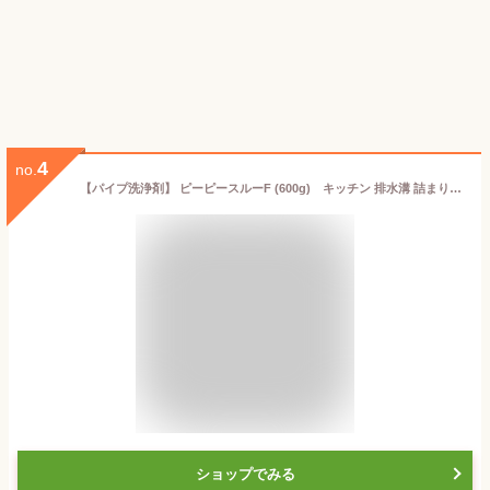
4
no.
【パイプ洗浄剤】 ピーピースルーF (600g) キッチン 排水溝 詰まり 排水口 悪臭 詰まり直し ヌメリ 強力 洗剤 お風呂 流し シンク 配管 パイプ
ショップでみる