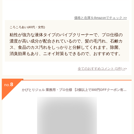
価格と在庫を
Amazon
でチェック
>>
ころころあい(40代・女性)
粘性が強力な液体タイプのパイプクリーナーで、プロ仕様の
濃度が高い成分が配合されているので、髪の毛汚れ、石鹸カ
ス、食品のカス汚れをしっかりと分解してくれます。除菌、
消臭効果もあり、ニオイ対策もできるので、おすすめです。
全てのおすすめコメント
(
1
件)
>
8
no.
かびとりジェル 業務用・プロ仕様 【2個以上で300円OFFクーポン有り！】細ノズル 容量118g ジェル状強力 かび取り剤 業務用 浴室・水周 クリーナー 黒カビ 排水溝 ゴムパッキン 風呂洗剤 ヌメリ 臭い タイル目地 送料無料 クリアトッププロ