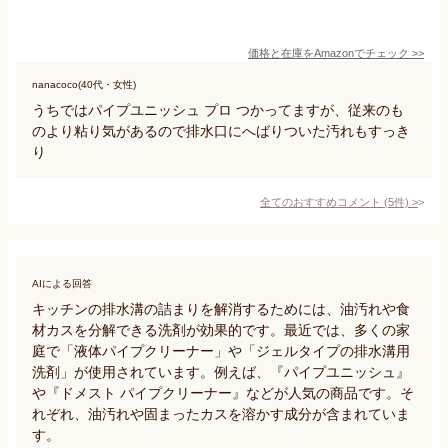
価格と在庫を
Amazon
でチェック
>>
nanacoco(40代・女性)
うちではパイプユニッシュ プロ つかってますが、従来のも
のより粘り気があるので排水口にへばりついた汚れもすっき
り
全てのおすすめコメント
(
5
件)
>
AIによる回答
キッチンの排水溝の詰まりを解消するためには、油汚れや食
材カスを分解できる洗剤が効果的です。最近では、多くの家
庭で「液体パイプクリーナー」や「ジェルタイプの排水溝用
洗剤」が使用されています。例えば、『パイプユニッシュ』
や『ドメスト パイプクリーナー』などが人気の商品です。そ
れぞれ、油汚れや固まったカスを溶かす成分が含まれていま
す。
