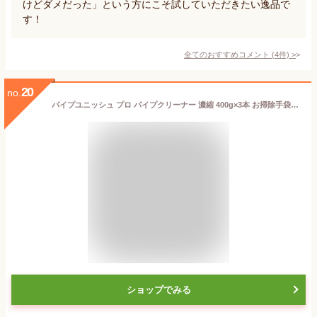
けどダメだった」という方にこそ試していただきたい逸品で
す！
全てのおすすめコメント
(
4
件)
>
20
no.
パイプユニッシュ プロ パイプクリーナー 濃縮 400g×3本 お掃除手袋つき パイプ掃除 お風呂 排水溝 排水口 洗浄 洗面台 シンク 詰まり 洗浄 大容量 まとめ買い 無香 ジェル【Amazon.co.jp 限定】
ショップでみる