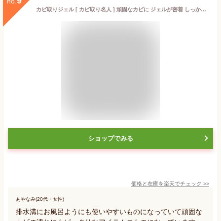
9
no.
カビ取りジェル [ カビ取り名人 ] 頑固なカビに ジェルが密着 しっかり退治 高濃度ジェル カビ取り剤 お風呂 壁 そうじ 排水溝 キッチン トイレ カビ 強力 除去 業務用 カビ取り剤 カビとり 強力カビ取り お風呂用 カビ取り剤 カビ洗剤 掃除 ジェル状 プロ仕様
ショップでみる
価格と在庫を
楽天
でチェック
>>
あやなみ(20代・女性)
排水溝にお風呂ようにも使いやすいものになっていて頑固な