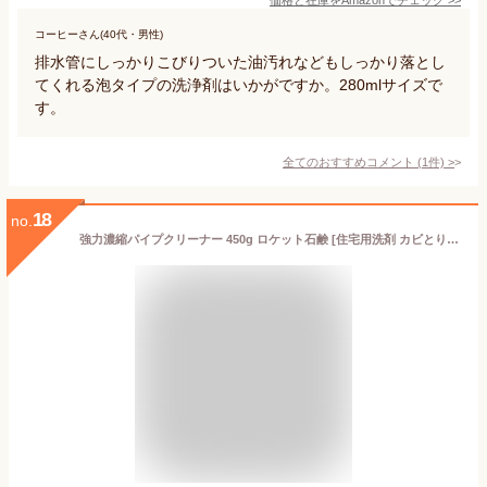
コーヒーさん(40代・男性)
排水管にしっかりこびりついた油汚れなどもしっかり落とし
てくれる泡タイプの洗浄剤はいかがですか。280mlサイズで
す。
全てのおすすめコメント
(
1
件)
>
18
no.
強力濃縮パイプクリーナー 450g ロケット石鹸 [住宅用洗剤 カビとり 排水口 つまり ヌメリ 浴室 洗面所 台所 掃除]