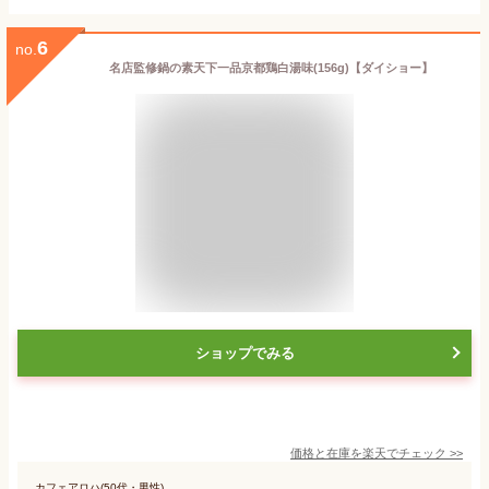
6
no.
名店監修鍋の素天下一品京都鶏白湯味(156g)【ダイショー】
ショップでみる
価格と在庫を
楽天
でチェック
>>
カフェアロハ(50代・男性)