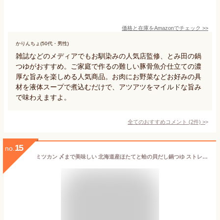
価格と在庫を
Amazon
でチェック
>>
かりんちょ(50代・男性)
雑誌などのメディアでもお馴染みの人気店監修、とみ田の鍋
つゆがおすすめ。ご家庭で作るの難しい豚骨魚介仕立ての濃
厚な旨みを楽しめる人気商品。お肉にお野菜などお好みの具
材を液体スープで煮込むだけで、アツアツをマイルドな旨み
で味わえますよ。
全てのおすすめコメント
(
2
件)
>
15
no.
ミツカン 〆まで美味しい 北海道産ほたてと蛤の貝だし鍋つゆ ストレート(750g)【ミツカン】