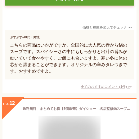
価格と在庫を
楽天
でチェック
>>
ぷすぷす(40代・男性)
こちらの商品はいかがですか。全国的に大人気の赤から鍋の
スープです。スパイシーさの中にもしっかりと出汁の旨みが
効いていて食べやすく、ご飯にも合いますよ。寒い冬に体の
芯から温まることができます。オリジナルの辛みタレつきで
す。おすすめですよ。
全てのおすすめコメント
(
1
件)
>
12
no.
送料無料 まとめてお得【5個販売】ダイショー 名店監修鍋スープ すみれ札幌濃厚みそ味 700g×5個