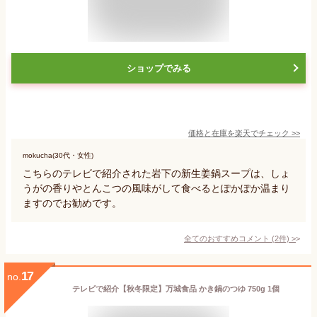
ショップでみる
価格と在庫を
楽天
でチェック
>>
mokucha(30代・女性)
こちらのテレビで紹介された岩下の新生姜鍋スープは、しょ
うがの香りやとんこつの風味がして食べるとぽかぽか温まり
ますのでお勧めです。
全てのおすすめコメント
(
2
件)
>
17
no.
テレビで紹介【秋冬限定】万城食品 かき鍋のつゆ 750g 1個