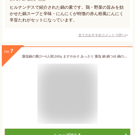
ヒルナンデスで紹介された鍋の素です。鶏・野菜の旨みを効
かせた鍋スープと辛味・にんにくが特徴の赤ん粉風にんにく
辛旨たれがセットになっています。
全てのおすすめコメント
(
1
件)
>
7
no.
藻塩鍋の素(3〜4人前)160g ますやみそ あっさり 藻塩 鍋 鍋つゆ 鍋の素 鍋スープ 藻塩鍋 塩 オルニチン おすすめ 人気商品 しじみ レタス キャベツ なべ