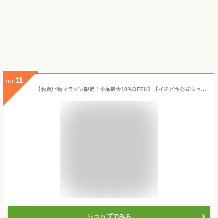
11
no.
【お買い物マラソン限定！全品最大10％OFF!!】【イチビキ公式ショップ】赤から鍋スティック（1人前×4袋）｜辛みたれ付き・個包装・ストックに便利な鍋の素
ショップでみる