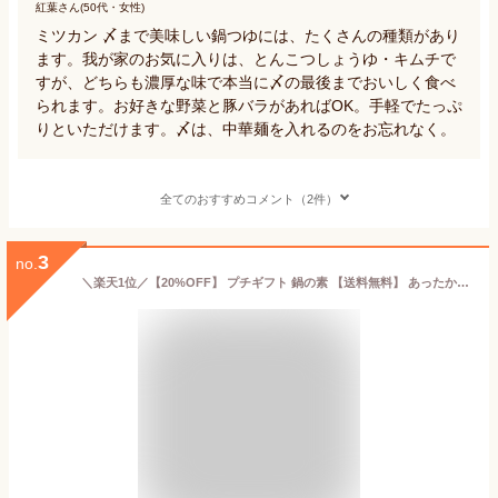
紅葉さん(50代・女性)
ミツカン 〆まで美味しい鍋つゆには、たくさんの種類があり
ます。我が家のお気に入りは、とんこつしょうゆ・キムチで
すが、どちらも濃厚な味で本当に〆の最後までおいしく食べ
られます。お好きな野菜と豚バラがあればOK。手軽でたっぷ
りといただけます。〆は、中華麺を入れるのをお忘れなく。
全てのおすすめコメント（2件）
3
no.
＼楽天1位／【20%OFF】 プチギフト 鍋の素 【送料無料】 あったか鍋の素 寄せ鍋しょうゆ味750g【18個単位】 鍋の素 プチギフト 激安 鍋の素 400円 人気 300円台 敬老会 プレゼント イベント 国産 セール sale