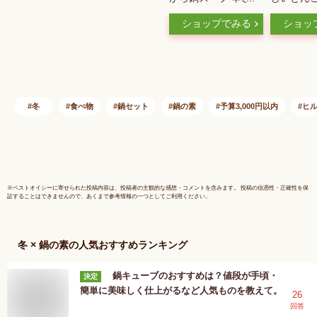
番｜味噌ベースの鍋
ゆ鍋つゆ
ショップでみる
ショッ
の素・ストレートタ
750g
イプ・通も納得の本
格辛口・2〜3人前 自
家用
冬
食べ物
鍋セット
鍋の素
予算3,000円以内
ヒ
※
ベストオイシー
に寄せられた投稿内容は、投稿者の主観的な感想・コメントを含みます。 投稿の信憑性・正確性を保
証することはできませんので、あくまで参考情報の一つとしてご利用ください。
冬 × 鍋の素
の人気おすすめランキング
鍋キューブのおすすめは？値段が手頃・
決定
簡単に美味しく仕上がるなど人気ものを教えて。
26
回答