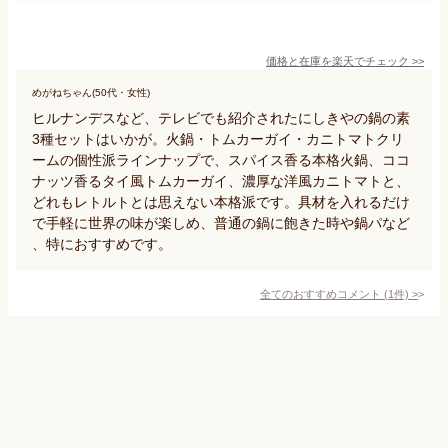
価格と在庫を
楽天
でチェック
>>
めがねちゃん(50代・女性)
ヒルナンデスなど、テレビでも紹介されたにしきやの鍋の素
3種セットはいかが。火鍋・トムカーガイ・カニトマトクリ
ームの個性派ラインナップで、スパイス香る本格火鍋、ココ
ナッツ香るタイ風トムカーガイ、濃厚な洋風カニトマトと、
どれもレトルトとは思えない本格派です。具材を入れるだけ
で手軽に世界の味が楽しめ、普通の鍋に飽きた時や鍋パなど
、特におすすめです。
全てのおすすめコメント
(
1
件)
>