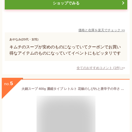
ショップでみる
価格と在庫を
楽天
でチェック
>>
あやなみ(20代・女性)
キムチのスープが安めのものになっていてクーポンでお買い
得なアイテムのものになっていてイベントにもピッタリです
全てのおすすめコメント
(
1
件)
>
5
no.
火鍋スープ 400g 濃縮タイプ レトルト 花椒のしびれと唐辛子の辛さ 2～3人前 日本食研 /0547x2袋セット/卸