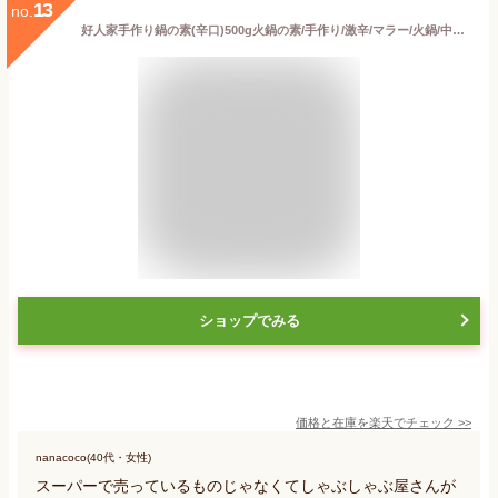
13
no.
好人家手作り鍋の素(辛口)500g火鍋の素/手作り/激辛/マラー/火鍋/中華料理/中華食材/人気調味料/鍋料理/人気しゃぶしゃぶ屋さん用鍋の素/寒い冬に最適
ショップでみる
価格と在庫を
楽天
でチェック
>>
nanacoco(40代・女性)
スーパーで売っているものじゃなくてしゃぶしゃぶ屋さんが