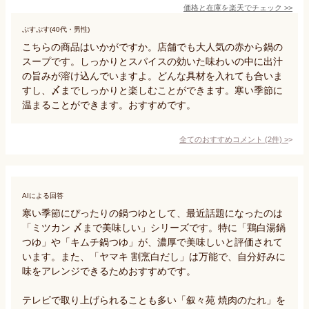
価格と在庫を
楽天
でチェック
>>
ぷすぷす(40代・男性)
こちらの商品はいかがですか。店舗でも大人気の赤から鍋の
スープです。しっかりとスパイスの効いた味わいの中に出汁
の旨みが溶け込んでいますよ。どんな具材を入れても合いま
すし、〆までしっかりと楽しむことができます。寒い季節に
温まることができます。おすすめです。
全てのおすすめコメント
(
2
件)
>
AIによる回答
寒い季節にぴったりの鍋つゆとして、最近話題になったのは
「ミツカン 〆まで美味しい」シリーズです。特に「鶏白湯鍋
つゆ」や「キムチ鍋つゆ」が、濃厚で美味しいと評価されて
います。また、「ヤマキ 割烹白だし」は万能で、自分好みに
味をアレンジできるためおすすめです。

テレビで取り上げられることも多い「叙々苑 焼肉のたれ」を