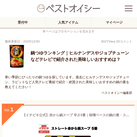
受付中
人気アイテム
マイページ
本ページはプロモーションを含みます
最終更新日：2025/12/30
8027
View
20
コメント
鍋つゆランキング｜ヒルナンデスやジョブチューン
などテレビで紹介された美味しいおすすめは？
寒い季節にぴったりの鍋つゆを探しています。過去にヒルナンデスやジョブチュー
ン、ラビットなど人気テレビ番組で紹介・絶賛された美味しいおすすめの鍋の素を
教えてください！
ベストオイシー編集部
1
no.
【イチビキ公式】赤から鍋スープ 辛さ5番｜味噌ベースの鍋の素・ストレートタイプ・通も納得の本格辛口・2〜3人前 自家用