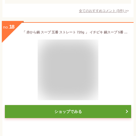
全てのおすすめコメント
(
5
件)
>
18
no.
「 赤から鍋 スープ 五番 ストレート 720g 」 イチビキ 鍋スープ 5番 鍋の素 赤から鍋スープ 赤から鍋の素 5番 赤から鍋スープ5番 時短料理 時短ごはん 手軽 簡単調理
ショップでみる