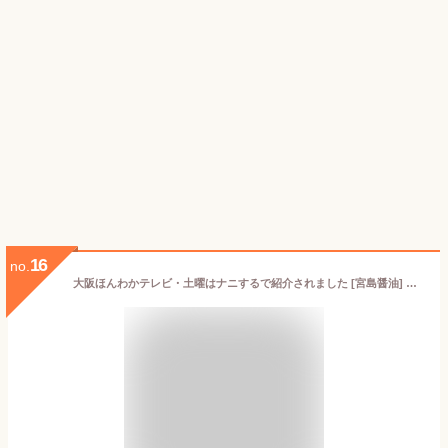
16
no.
大阪ほんわかテレビ・土曜はナニするで紹介されました [宮島醤油] 岩下の新生姜 鍋スープ 30g×3個 /便利 スープ 鍋 ショウガ 生姜 新生姜 鍋スープ 白湯 岩下の新生姜 鍋の素