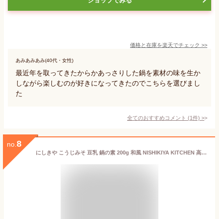
ショップでみる
価格と在庫を
楽天
でチェック
>>
あみあみあみ(40代・女性)
最近年を取ってきたからかあっさりした鍋を素材の味を生か
しながら楽しむのが好きになってきたのでこちらを選びまし
た
全てのおすすめコメント
(
1
件)
>
8
no.
にしきや こうじみそ 豆乳 鍋の素 200g 和風 NISHIKIYA KITCHEN 高級 レトルト 鍋 なべ 鍋の素 無添加 贅沢 高級 特別 絶品 お取り寄せ グルメ 単身赴任 仕送り プレゼント にしき食品