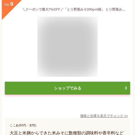
9
no.
＼クーポンで最大7%OFF／「とり野菜みそ200g×4袋」 とり野菜みそ 味噌 お試し まつや 200g 4袋セット メール便 送料無料 とり野菜 時短料理 時短ごはん 鍋の素 鍋スープ 鍋 手軽 簡単調理 鍋セット 買いまわり もう一品
ショップでみる
価格と在庫を
楽天
でチェック
>>
ここあ(50代・女性)
大豆と米麹からできた米みそに数種類の調味料や香辛料など