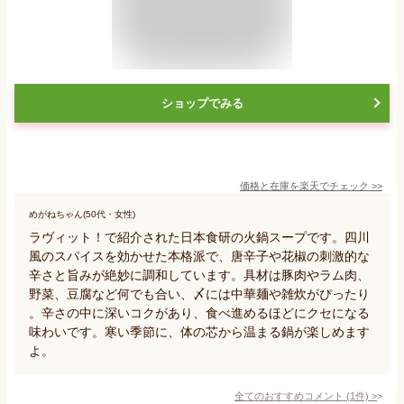
ショップでみる
価格と在庫を
楽天
でチェック
>>
めがねちゃん(50代・女性)
ラヴィット！で紹介された日本食研の火鍋スープです。四川
風のスパイスを効かせた本格派で、唐辛子や花椒の刺激的な
辛さと旨みが絶妙に調和しています。具材は豚肉やラム肉、
野菜、豆腐など何でも合い、〆には中華麺や雑炊がぴったり
。辛さの中に深いコクがあり、食べ進めるほどにクセになる
味わいです。寒い季節に、体の芯から温まる鍋が楽しめます
よ。
全てのおすすめコメント
(
1
件)
>