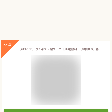
4
no.
【20%OFF】 プチギフト 鍋スープ 【送料無料】 【18個単位】あったか鍋の素 キムチ鍋750g 鍋スープ プチギフト 激安 鍋スープ 400円 人気 300円台 敬老会 プレゼント イベント 国産 セール sale