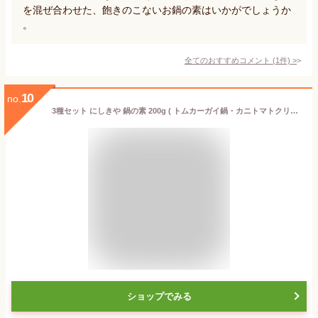
を混ぜ合わせた、飽きのこないお鍋の素はいかがでしょうか
。
全てのおすすめコメント
(
1
件)
>
10
no.
3種セット にしきや 鍋の素 200g ( トムカーガイ鍋・カニトマトクリーム鍋・火鍋 ) NISHIKIYA KITCHEN 高級 レトルト 鍋 無添加 贅沢 高級 特別 絶品 お取り寄せ グルメ 単身赴任 仕送り プレゼント にしき食品
ショップでみる