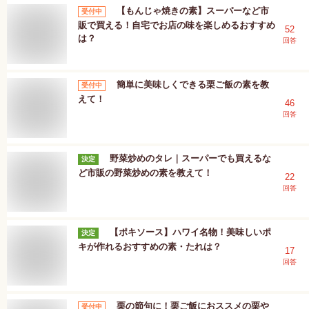
【もんじゃ焼きの素】スーパーなど市
受付中
販で買える！自宅でお店の味を楽しめるおすすめ
52
は？
回答
簡単に美味しくできる栗ご飯の素を教
受付中
えて！
46
回答
野菜炒めのタレ｜スーパーでも買えるな
決定
ど市販の野菜炒めの素を教えて！
22
回答
【ポキソース】ハワイ名物！美味しいポ
決定
キが作れるおすすめの素・たれは？
17
回答
栗の節句に！栗ご飯におススメの栗や
受付中