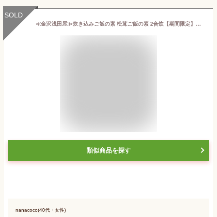
SOLD
≪金沢浅田屋≫炊き込みご飯の素 松茸ご飯の素 2合炊【期間限定】【季節限定 秋の味覚 金沢 老舗料亭 料亭の味 白山の伏流水使用】
類似商品を探す
nanacoco(40代・女性)