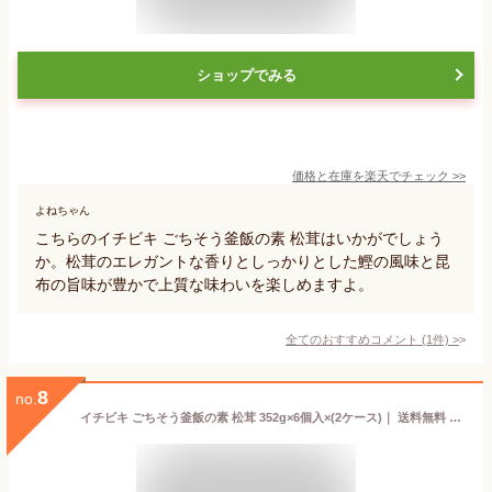
ショップでみる
価格と在庫を
楽天
でチェック
>>
よねちゃん
こちらのイチビキ ごちそう釜飯の素 松茸はいかがでしょう
か。松茸のエレガントな香りとしっかりとした鰹の風味と昆
布の旨味が豊かで上質な味わいを楽しめますよ。
全てのおすすめコメント
(
1
件)
>
8
no.
イチビキ ごちそう釜飯の素 松茸 352g×6個入×(2ケース)｜ 送料無料 調味料 炊き込みごはんの素 ご飯