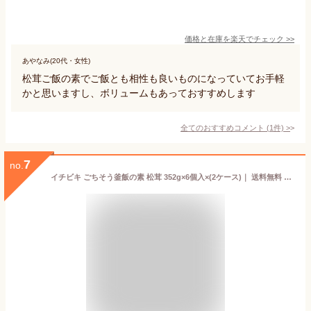
価格と在庫を
楽天
でチェック
>>
あやなみ(20代・女性)
松茸ご飯の素でご飯とも相性も良いものになっていてお手軽
かと思いますし、ボリュームもあっておすすめします
全てのおすすめコメント
(
1
件)
>
7
no.
イチビキ ごちそう釜飯の素 松茸 352g×6個入×(2ケース)｜ 送料無料 調味料 炊き込みごはんの素 ご飯