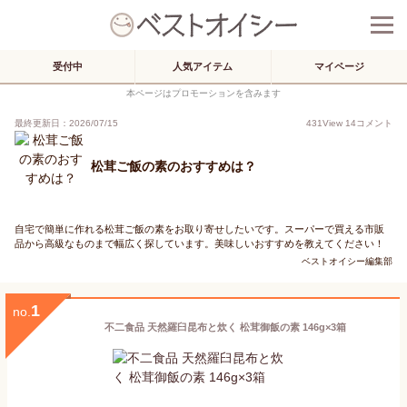
受付中
人気アイテム
マイページ
本ページはプロモーションを含みます
最終更新日：2026/07/15
431
View
14
コメント
松茸ご飯の素のおすすめは？
自宅で簡単に作れる松茸ご飯の素をお取り寄せしたいです。スーパーで買える市販
品から高級なものまで幅広く探しています。美味しいおすすめを教えてください！
ベストオイシー編集部
1
no.
不二食品 天然羅臼昆布と炊く 松茸御飯の素 146g×3箱