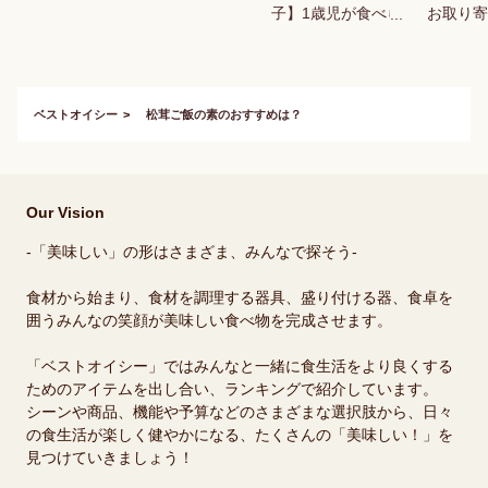
子】1歳児が食べら
お取り寄
れる！ハロウィン用
お菓子のおすすめ
は？
ベストオイシー
松茸ご飯の素のおすすめは？
Our Vision
-「美味しい」の形はさまざま、みんなで探そう-
食材から始まり、食材を調理する器具、盛り付ける器、食卓を
囲うみんなの笑顔が美味しい食べ物を完成させます。
「ベストオイシー」ではみんなと一緒に食生活をより良くする
ためのアイテムを出し合い、ランキングで紹介しています。
シーンや商品、機能や予算などのさまざまな選択肢から、日々
の食生活が楽しく健やかになる、たくさんの「美味しい！」を
見つけていきましょう！