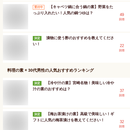
【キャベツ鍋に合う鍋の素】野菜をた
受付中
っぷり入れたい！人気の鍋つゆは？
49
回答
漬物に使う酢のおすすめを教えてくださ
決定
い！
22
回答
料理の素 × 30代男性
の人気おすすめランキング
【冷や汁の素】宮崎名物！美味しい冷や
決定
汁の素のおすすめは？
37
回答
【梅お茶漬けの素】高級で美味しい！ギ
決定
フトに人気の梅茶漬けを教えてください！
32
回答