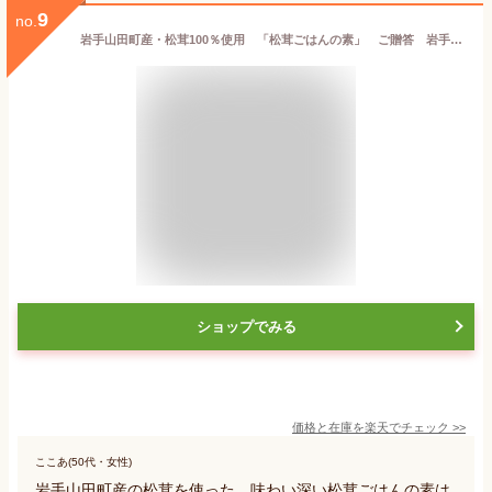
9
no.
岩手山田町産・松茸100％使用 「松茸ごはんの素」 ご贈答 岩手県山田町 秋の味覚 お土産 ご褒美グルメ お歳暮ギフト
ショップでみる
価格と在庫を
楽天
でチェック
>>
ここあ(50代・女性)
岩手山田町産の松茸を使った、味わい深い松茸ごはんの素は