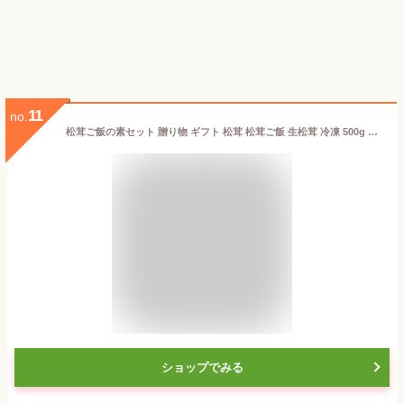
11
no.
松茸ご飯の素セット 贈り物 ギフト 松茸 松茸ご飯 生松茸 冷凍 500g カット済み 土瓶蒸しにも 洗浄済み そのまま使える 高級料亭 マツタケ まつたけ 秋の味覚 プレゼント お祝い お返し 高級 無農薬 無添加 中国産
ショップでみる