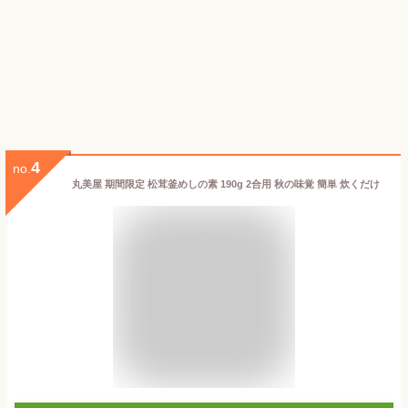
4
no.
丸美屋 期間限定 松茸釜めしの素 190g 2合用 秋の味覚 簡単 炊くだけ