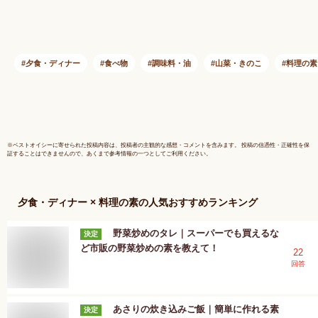
のおとも 
蓄 しぐれ
グルメギフ
わせ おか
舗 保存食
夕食・ディナー
食べ物
調味料・油
山菜・きのこ
料理の素
お歳暮 父
仏事 法事
舗 晩酌 
※
ベストオイシー
に寄せられた投稿内容は、投稿者の主観的な感想・コメントを含みます。 投稿の信憑性・正確性を保
証することはできませんので、あくまで参考情報の一つとしてご利用ください。
夕食・ディナー × 料理の素
の人気おすすめランキング
野菜炒めのタレ｜スーパーでも買えるな
決定
ど市販の野菜炒めの素を教えて！
22
回答
あさりの炊き込みご飯｜簡単に作れる素
決定