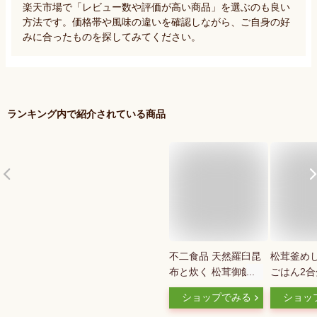
楽天市場で「レビュー数や評価が高い商品」を選ぶのも良い
方法です。価格帯や風味の違いを確認しながら、ご自身の好
みに合ったものを探してみてください。
ランキング内で紹介されている商品
不二食品 天然羅臼昆
松茸釜めし
布と炊く 松茸御飯の
ごはん2
素 146g×3箱
だに ご飯
ショップでみる
ショッ
煮 ハマグ