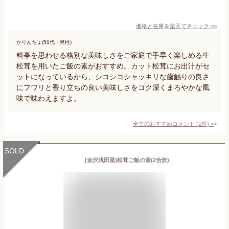
価格と在庫を
楽天
でチェック
>>
かりんちょ(50代・男性)
料亭を思わせる格別な美味しさをご家庭で手早く楽しめる生
松茸を用いたご飯の素がおすすめ。カット松茸にお出汁がセ
ットになっているから、シコシコシャッキリな歯触りの良さ
にフワリと香り立ちの良い美味しさをコク深くまろやかな風
味で味わえますよ。
全てのおすすめコメント
(
1
件)
>
SOLD
[金沢浅田屋]松茸ご飯の素(2合炊)