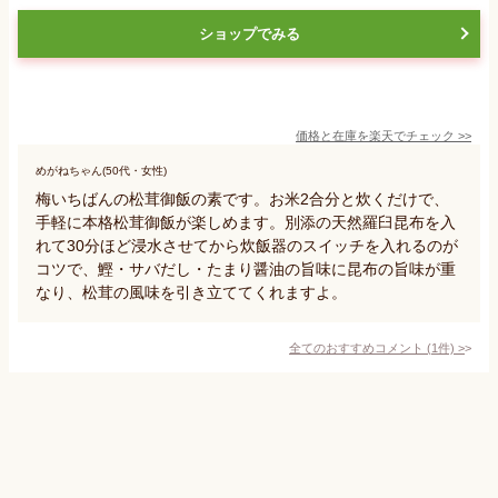
ショップでみる
価格と在庫を
楽天
でチェック
>>
めがねちゃん(50代・女性)
梅いちばんの松茸御飯の素です。お米2合分と炊くだけで、
手軽に本格松茸御飯が楽しめます。別添の天然羅臼昆布を入
れて30分ほど浸水させてから炊飯器のスイッチを入れるのが
コツで、鰹・サバだし・たまり醤油の旨味に昆布の旨味が重
なり、松茸の風味を引き立ててくれますよ。
全てのおすすめコメント
(
1
件)
>