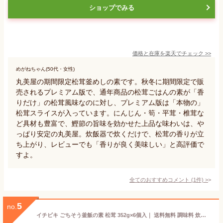
ショップでみる
価格と在庫を
楽天
でチェック
>>
めがねちゃん(50代・女性)
丸美屋の期間限定松茸釜めしの素です。秋冬に期間限定で販
売されるプレミアム版で、通年商品の松茸ごはんの素が「香
りだけ」の松茸風味なのに対し、プレミアム版は「本物の」
松茸スライスが入っています。にんじん・筍・平茸・椎茸な
ど具材も豊富で、鰹節の旨味を効かせた上品な味わいは、や
っぱり安定の丸美屋。炊飯器で炊くだけで、松茸の香りが立
ち上がり、レビューでも「香りが良く美味しい」と高評価で
すよ。
全てのおすすめコメント
(
1
件)
>
5
no.
イチビキ ごちそう釜飯の素 松茸 352g×6個入｜ 送料無料 調味料 炊き込みごはんの素 ご飯