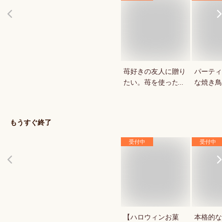
苺好きの友人に贈り
パーティ
たい。苺を使ったお
な焼き鳥
菓子・スイーツを教
していま
えてください。
もうすぐ終了
受付中
受付中
【ハロウィンお菓
本格的な