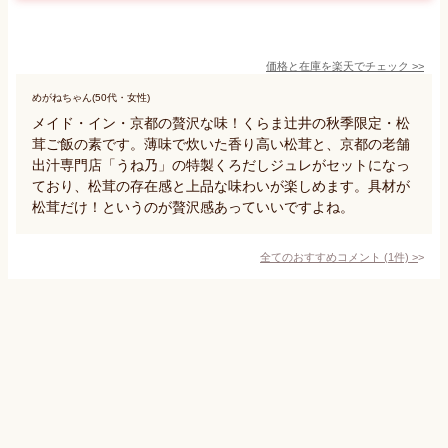
価格と在庫を
楽天
でチェック
>>
めがねちゃん(50代・女性)
メイド・イン・京都の贅沢な味！くらま辻井の秋季限定・松
茸ご飯の素です。薄味で炊いた香り高い松茸と、京都の老舗
出汁専門店「うね乃」の特製くろだしジュレがセットになっ
ており、松茸の存在感と上品な味わいが楽しめます。具材が
松茸だけ！というのが贅沢感あっていいですよね。
全てのおすすめコメント
(
1
件)
>