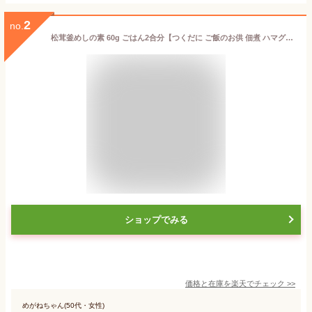
2
no.
松茸釜めしの素 60g ごはん2合分【つくだに ご飯のお供 佃煮 ハマグリ ごはんのおとも しぐれ 備蓄 しぐれ蛤 贈答品 グルメギフト 詰め合わせ おかず 惣菜 老舗 保存食 しぐれに お歳暮 父の日 内祝 仏事 法事 お供え 老舗 晩酌 おつまみ】
ショップでみる
価格と在庫を
楽天
でチェック
>>
めがねちゃん(50代・女性)