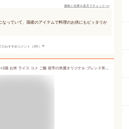
価格と在庫を
楽天
でチェック
>>
になっていて、国産のアイテムで料理のお供にもピッタリか
てのおすすめコメント（2件）
米 10kg 白米 いちおし米 送料無料 5kg×2袋 お米 ライス コメ ご飯 岩手の米屋オリジナル ブレンド米 精米加工完了商品