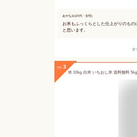
あやなみ(20代・女性)
お米もふっくらとした仕上がりのもの
と思います。
全
3
no.