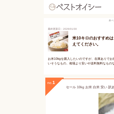
本ペ
最終更新日：2026/01/30
米10キロのおすすめ
えてください。
お米10kgを購入したいのですが、在庫ありで
いそうなもの、相場より安いや送料無料なものな
1
no.
セール 10kg お米 白米 安い