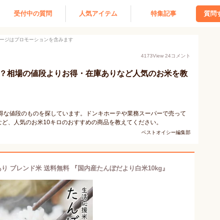
受付中の質問
人気アイテム
特集記事
質問
ージはプロモーションを含みます
4173
View
24
コメント
は？相場の値段よりお得・在庫ありなど人気のお米を教
お得な値段のものを探しています。ドンキホーテや業務スーパーで売って
ど、人気のお米10キロのおすすめの商品を教えてください。
ベストオイシー編集部
 訳あり ブレンド米 送料無料 『国内産たんぼだより白米10kg』