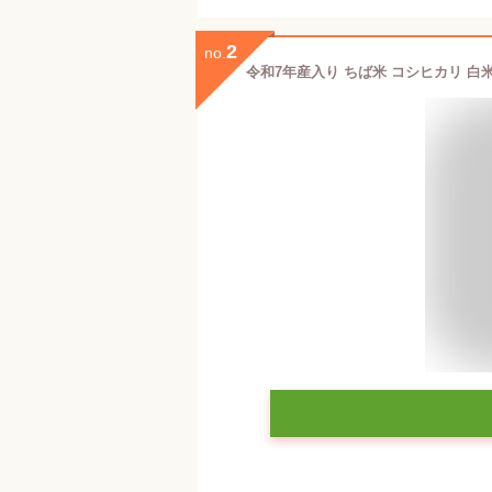
2
no.
令和7年産入り ちば米 コシヒカリ 白米 