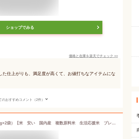
ショップでみる
価格と在庫を
楽天
でチェック
>>
した仕上がりも、満足度が高くて、お値打ちなアイテムにな
てのおすすめコメント（2件）
毎度いつものうれしいお米 10kg（5kg×2袋）【米 安い 国内産 複数原料米 生活応援米 ブレンド米】