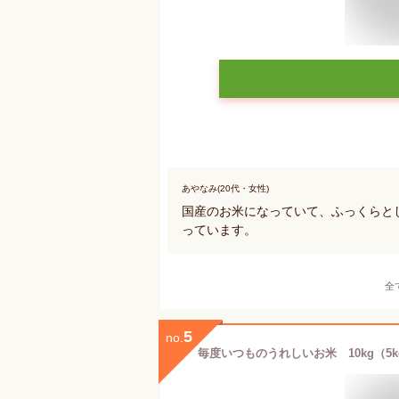
あやなみ(20代・女性)
国産のお米になっていて、ふっくらと
っています。
全
5
no.