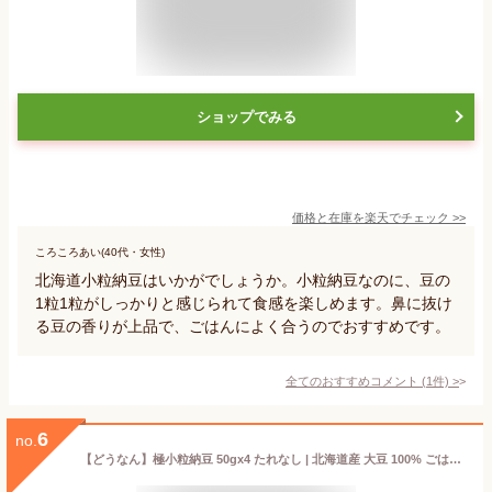
ショップでみる
価格と在庫を
楽天
でチェック
>>
ころころあい(40代・女性)
北海道小粒納豆はいかがでしょうか。小粒納豆なのに、豆の
1粒1粒がしっかりと感じられて食感を楽しめます。鼻に抜け
る豆の香りが上品で、ごはんによく合うのでおすすめです。
全てのおすすめコメント
(
1
件)
>
6
no.
【どうなん】極小粒納豆 50gx4 たれなし | 北海道産 大豆 100% ごはんのお供 おかず 納豆 ご飯のお供 朝ごはん 朝食 美味しい納豆 北海道 お取り寄せ なっとう 国産納豆 国産 小粒納豆 小粒