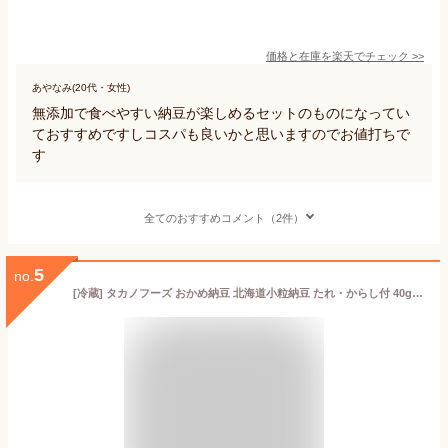
価格と在庫を
楽天
でチェック
>>
あやなみ(20代・女性)
無添加で食べやすい納豆が楽しめるセットのものになってい
ておすすめですしコスパも良いかと思いますのでお値打ちで
す
全てのおすすめコメント（2件）
5
no.
[冷蔵] タカノフーズ おかめ納豆 北海道小粒納豆 たれ・からし付 40g×3P×3個