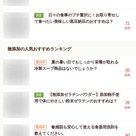
日々の食事のプチ贅沢に！お取り寄せし
決定
て食べたい美味しい黒豆納豆のおすすめは？
21
回答
無添加
の人気おすすめランキング
夏の暑い日でもしっかり栄養が取れる
受付中
冷製スープ商品はないでしょうか？
20
回答
【無添加ゼラチンパウダー】添加物不使
決定
用で体にやさしい粉末ゼラチンのおすすめは？
26
回答
敏感肌も安心して使える食器用洗剤を
受付中
教えてください。
40