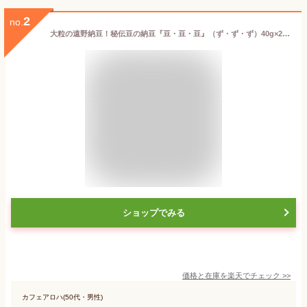
2
no.
大粒の遠野納豆！秘伝豆の納豆『豆・豆・豆』（ず・ず・ず）40g×2パック 秘伝豆納豆 岩手県産 秘伝豆 国産 大粒 国産大豆100％ 無添加 豆が美味しい納豆 大粒の食べごたえ 添加物不使用 産地直送 ギフト お取り寄せ グルメ おかず おつまみ 発酵 なっとう ごはんのお供
ショップでみる
価格と在庫を
楽天
でチェック
>>
カフェアロハ(50代・男性)