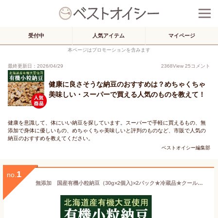
受付中
人気アイテム
マイページ
本ページはプロモーションを含みます
最終更新日：2026/04/29
2368
View
25
コメント
健康に良さそうな納豆のおすすめは？めちゃくちゃ
美味しい・スーパーで買える人気のものを教えて！
健康を意識して、体にいい納豆を探しています。スーパーで手軽に買えるもの、無
添加で身体に優しいもの、めちゃくちゃ美味しいと評判のものなど、市販で人気の
納豆のおすすめを教えてください。
ベストオイシー編集部
1
no.
無添加 国産有機小粒納豆（30g×2個入)×2パック★冷蔵品★クール冷蔵便★有機JAS認証★国内産の貴重な有機大豆を使用した納豆です。