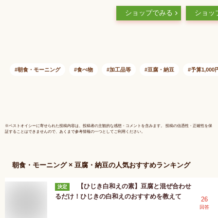
入)×2パック★冷蔵品
豆・豆』
ショップでみる
ショッ
★クール冷蔵便★有
ず）40g
機JAS認証★国内産
秘伝豆納豆
の貴重な有機大豆を
秘伝豆 国
使用した納豆です。
産大豆10
豆が美味し
粒の食べご
朝食・モーニング
食べ物
加工品等
豆腐・納豆
予算1,00
物不使用 
ギフト お
グルメ お
まみ 発酵
ごはんの
※
ベストオイシー
に寄せられた投稿内容は、投稿者の主観的な感想・コメントを含みます。 投稿の信憑性・正確性を保
証することはできませんので、あくまで参考情報の一つとしてご利用ください。
朝食・モーニング × 豆腐・納豆
の人気おすすめランキング
【ひじき白和えの素】豆腐と混ぜ合わせ
決定
るだけ！ひじきの白和えのおすすめを教えて
26
回答