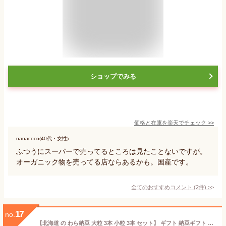
ショップでみる
価格と在庫を
楽天
でチェック
>>
nanacoco(40代・女性)
ふつうにスーパーで売ってるところは見たことないですが。
オーガニック物を売ってる店ならあるかも。国産です。
全てのおすすめコメント
(
2
件)
>
17
no.
【北海道 の わら納豆 大粒 3本 小粒 3本 セット】 ギフト 納豆ギフト 納豆 国産 セット 納豆セット 藁 藁納豆 大粒納豆 小粒納豆 国産納豆 なっとう ナットウ 高級納豆 高級 北海道 ご飯のお供