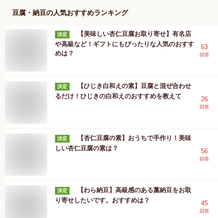
豆腐・納豆
の人気おすすめランキング
【美味しい杏仁豆腐お取り寄せ】有名店
決定
や高級など！ギフトにもぴったりな人気のおすす
63
めは？
回答
【ひじき白和えの素】豆腐と混ぜ合わせ
決定
るだけ！ひじきの白和えのおすすめを教えて
26
回答
【杏仁豆腐の素】おうちで手作り！美味
決定
しい杏仁豆腐の素は？
56
回答
【わら納豆】高級感のある藁納豆をお取
決定
り寄せしたいです。おすすめは？
45
回答