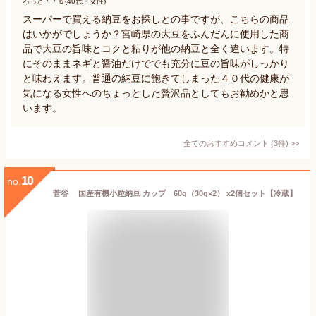
ろっと７７６(40代・女性)
スーパーで買える納豆をお探しとの事ですが、こちらの商品
はいかがでしょうか？宮崎県の大豆をふんだんに使用した商
品で大豆の旨味とコクと粘りが他の納豆と全く違います。特
にそのままネギと醤油だけででも充分に豆の旨味がしっかり
と味わえます。普通の納豆に飽きてしまった４０代の健康が
気になる女性へのちょっとした贅沢品としてもお勧めかと思
います。
全てのおすすめコメント
(
3
件)
>
10
no.
菅谷 国産有機小粒納豆 カップ 60g（30g×2） x2個セット【冷蔵】