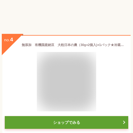
4
no.
無添加 有機国産納豆 大粒日本の農（30g×2個入)×1パック★冷蔵品★クール冷蔵便★有機JAS認証★国内産の貴重な有機大豆を使用した納豆です。
ショップでみる