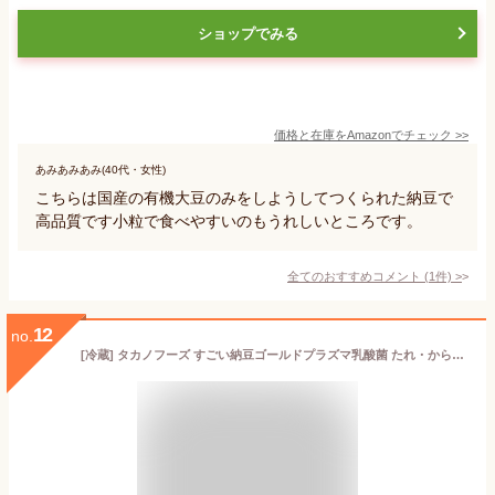
ショップでみる
価格と在庫を
Amazon
でチェック
>>
あみあみあみ(40代・女性)
こちらは国産の有機大豆のみをしようしてつくられた納豆で
高品質です小粒で食べやすいのもうれしいところです。
全てのおすすめコメント
(
1
件)
>
12
no.
[冷蔵] タカノフーズ すごい納豆ゴールドプラズマ乳酸菌 たれ・からし付 40g×2P×3個