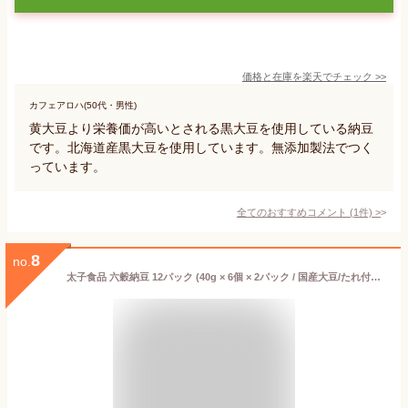
価格と在庫を
楽天
でチェック
>>
カフェアロハ(50代・男性)
黄大豆より栄養価が高いとされる黒大豆を使用している納豆
です。北海道産黒大豆を使用しています。無添加製法でつく
っています。
全てのおすすめコメント
(
1
件)
>
8
no.
太子食品 六穀納豆 12パック (40g × 6個 × 2パック / 国産大豆/たれ付き) 食物繊維 発酵食品 大粒納豆 (納豆菌/ナットウキナーゼ) 納豆 朝食 おかず