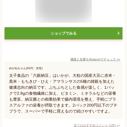
ショップでみる
価格と在庫を
Amazon
でチェック
>>
めがねちゃん(50代・女性)
太子食品の「六穀納豆」はいかが。大粒の国産大豆に赤米・
黒米・もちきび・ひえ・アマランサスの5種の雑穀を加えた
健康志向の納豆です。ぷちぷちとした食感が楽しく、1パッ
クで2.8gの食物繊維に加え、ビタミン、ミネラルなどの栄養
も豊富。納豆菌との相乗効果で腸内環境を整え、手軽にプラ
スアルファの栄養が摂取できます。2パック200円以下のプチ
プラで、スーパーで手軽に買えるので続けやすいですよ。
全てのおすすめコメント
(
1
件)
>