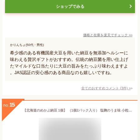
ショップでみる
価格と在庫を
楽天
でチェック
>>
かりんちょ(50代・男性)
希少感のある有機国産大豆を用いた納豆を無添加ヘルシーに
味わえる贅沢ギフトがおすすめ。伝統の納豆菌を用い仕上げ
たマイルドな口当たりに大豆の旨みをたっぷり味わえますよ
。JAS認証の安心感のある商品なのも嬉しいですね。
全てのおすすめコメント
(
3
件)
>
15
no.
【北海道のめかぶ納豆 1個】 （1個2パック入り） 塩麹のうま味 小粒納豆 めかぶ 納豆 小粒 なっとう ナットウ 国産 北海道 北海道産 北海道グルメ 納豆菌 国産大豆 大豆 ご飯のお供