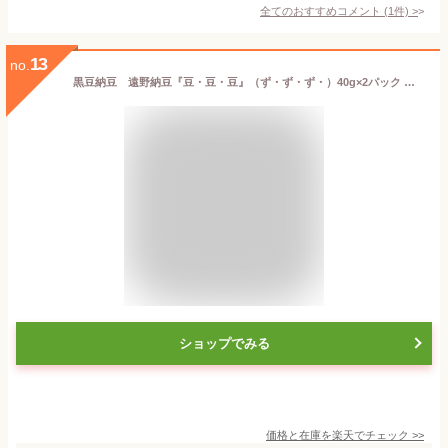
全てのおすすめコメント
(
1
件)
>
13
no.
黒豆納豆 遠野納豆『豆・豆・豆』（ず・ず・ず・）40g×2パック 国産 岩手県産 黒豆 黒大豆 黒五葉 国産 大粒 国産大豆100％ 無添加 豆が美味しい納豆 大粒の食べごたえ 添加物不使用 ギフト お取り寄せ グルメ アントシアニン おつまみ 発酵 なっとう ごはんのお供 健康
ショップでみる
価格と在庫を
楽天
でチェック
>>