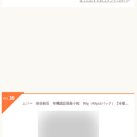
全てのおすすめコメント
(
2
件)
>
16
no.
ムソー 保谷納豆 有機認証国産小粒 80g（40gx2パック）【冷蔵】オーガニック 保存料 無添加 ナットウキナーゼ 大豆イソフラボン アンチエイジング ムソー