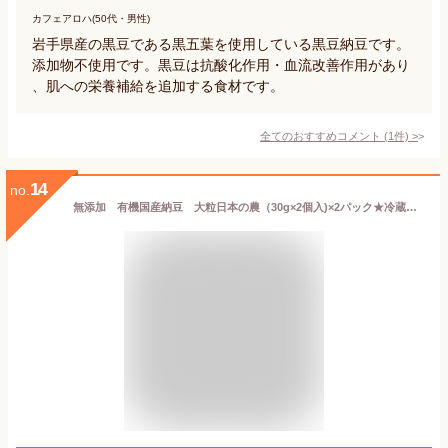
カフェアロハ(50代・男性)
岩手県産の黒豆である黒五葉を使用している黒豆納豆です。
添加物不使用です。黒豆は抗酸化作用・血流改善作用があり
、肌への栄養補給を追加する食材です。
全てのおすすめコメント
(
1
件)
>
14
no.
無添加 有機国産納豆 大粒日本の農（30g×2個入)×2パック★冷蔵品★クール冷蔵便★有機JAS認証★無農薬古代米のワラから生まれた納豆菌を使用★国内産の貴重な有機大豆を使用した納豆です。