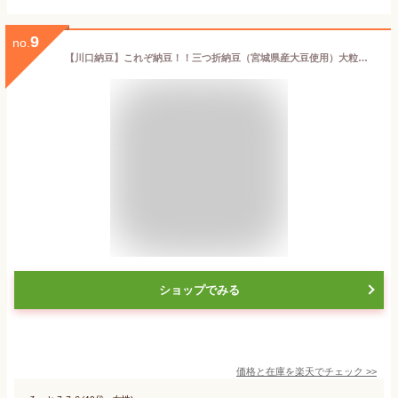
9
no.
【川口納豆】これぞ納豆！！三つ折納豆（宮城県産大豆使用）大粒国産 大豆 健康食品 大粒大豆【がんばろう！宮城】【RCP】
ショップでみる
価格と在庫を
楽天
でチェック
>>