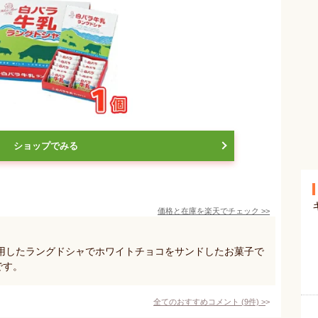
ショップでみる
価格と在庫を
楽天
でチェック
>>
用したラングドシャでホワイトチョコをサンドしたお菓子で
です。
全てのおすすめコメント
(
9
件)
>