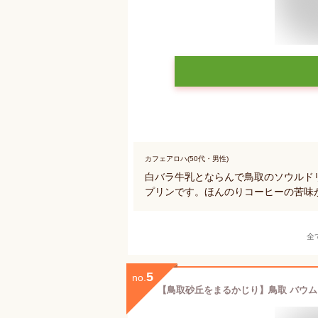
カフェアロハ(50代・男性)
白バラ牛乳とならんで鳥取のソウルド
プリンです。ほんのりコーヒーの苦味
全
5
no.