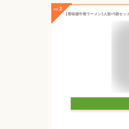
2
no.