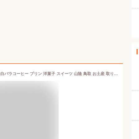
【白バラコーヒープリン(2個)】宝製菓 白バラコーヒー プリン 洋菓子 スイーツ 山陰 鳥取 お土産 取り寄せ ギフト かわいい