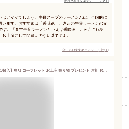
価格と在庫を
楽天
でチェック
>>
ンはいかがでしょう。牛骨スープのラーメンんは、全国的に
思います。おすすめは「香味徳」。倉吉の牛骨ラーメンの元
舗です。「倉吉牛骨ラーメンといえば香味徳」と紹介される
、お土産にして間違いのない味ですよ。
全てのおすすめコメント
(
1
件)
>
【すなば珈琲コーヒークリームサンド20枚入】鳥取 ゴーフレット お土産 贈り物 プレゼント お礼 お返し 内祝 山陰 お菓子 すなば珈琲