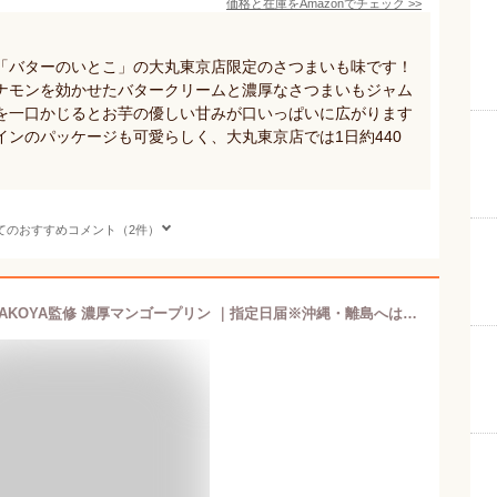
価格と在庫を
Amazon
でチェック
>>
「バターのいとこ」の大丸東京店限定のさつまいも味です！
ナモンを効かせたバタークリームと濃厚なさつまいもジャム
を一口かじるとお芋の優しい甘みが口いっぱいに広がります
ンのパッケージも可愛らしく、大丸東京店では1日約440
てのおすすめコメント（2件）
冬 ギフト 送料無料 東京・小金井 TERAKOYA監修 濃厚マンゴープリン ｜指定日届※沖縄・離島へは届不可(直)