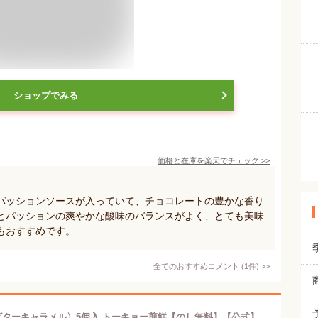
ショップでみる
価格と在庫を
楽天
でチェック
>>
パッションソースが入っていて、チョコレートの豊かな香り
とパッションの爽やかな酸味のバランスがよく、とても美味
もおすすめです。
全てのおすすめコメント
(
1
件)
>
冬ギフト バレンタイン 煎餅サンド〈ビターキャラメル〉5個入 トーキョー煎餅【のし無料】【公式】2026 個包装 プチギフト お配り お取り寄せ プレゼント 高級 手土産