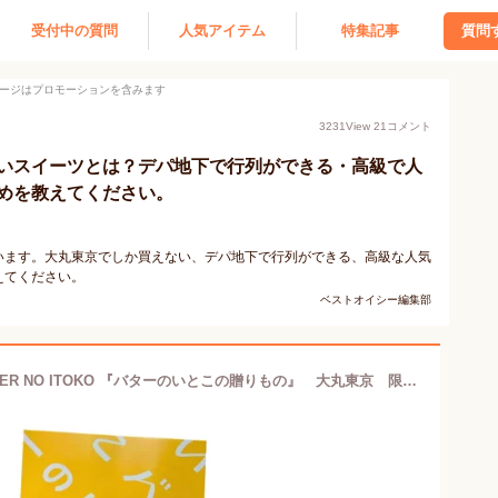
受付中の質問
人気アイテム
特集記事
質問
ージはプロモーションを含みます
3231
View
21
コメント
いスイーツとは？デパ地下で行列ができる・高級で人
めを教えてください。
います。大丸東京でしか買えない、デパ地下で行列ができる、高級な人気
えてください。
ベストオイシー編集部
【 塩キャラメル・1箱8枚入り 】BUTTER NO ITOKO 『バターのいとこの贈りもの』 大丸東京 限定 人気商品 バターのいとこ 手土産 お供え お土産 お歳暮 バレンタイン ホワイトデー 母の日 父の日