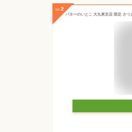
2
no.