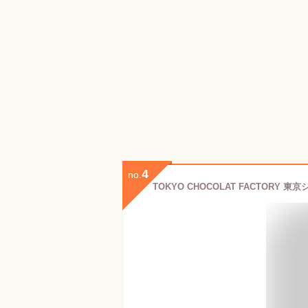
4
no.