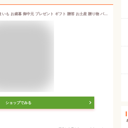
バターのいとこ 大丸東京店 限定 さつまいも お歳暮 御中元 プレゼント ギフト 贈答 お土産 贈り物 バレンタインデー ホワイトデー クリスマス 母の日 父の日 ハロウィン 銘菓 スイーツ お菓子 テレビ 那須
ショップでみる