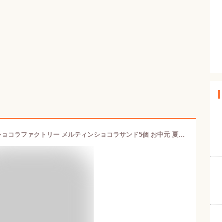
TOKYO CHOCOLAT FACTORY 東京ショコラファクトリー メルティンショコラサンド5個 お中元 夏ギフト 東京お土産 ギフト プレゼント お土産 贈り物 おしゃれ お返し スイーツ お菓子 プチギフト 銘菓 東京みやげ 東京土産 送料無料