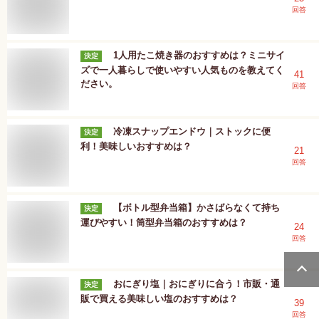
回答
1人用たこ焼き器のおすすめは？ミニサイ
決定
ズで一人暮らしで使いやすい人気ものを教えてく
41
ださい。
回答
冷凍スナップエンドウ｜ストックに便
決定
利！美味しいおすすめは？
21
回答
【ボトル型弁当箱】かさばらなくて持ち
決定
運びやすい！筒型弁当箱のおすすめは？
24
回答
おにぎり塩｜おにぎりに合う！市販・通
決定
販で買える美味しい塩のおすすめは？
39
回答