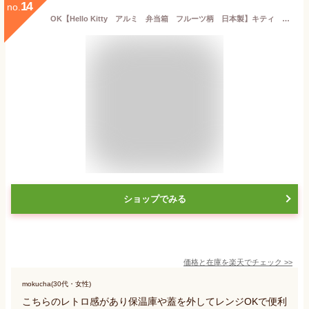
14
no.
OK【Hello Kitty アルミ 弁当箱 フルーツ柄 日本製】キティ キティちゃん おべんとう お弁当 弁当 ランチボックス 子ども キャラクター グッズ 女の子 女児 グッズ アルミ製 保温庫 電子レンジ OK アルミ弁当箱 サンリオ ハローキティ
ショップでみる
価格と在庫を
楽天
でチェック
>>
mokucha(30代・女性)
こちらのレトロ感があり保温庫や蓋を外してレンジOKで便利