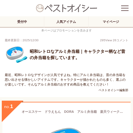
受付中
人気アイテム
マイページ
本ページはプロモーションを含みます
最終更新日：2025/12/30
295
View
26
コメント
昭和レトロなアルミ弁当箱｜キャラクター柄など昔
の弁当箱を探しています。
最近、昭和レトロなデザインが人気ですよね。特にアルミ弁当箱は、昔の弁当箱を
思い出させる懐かしいアイテムです。キャラクターが描かれたものも多く、選ぶの
が楽しいです。そんなアルミ弁当箱のおすすめ商品を教えてください！
ベストオイシー編集部
1
no.
オーエスケー ドラえもん DORA アルミ弁当箱 楽天ウィークリーランキング1位商品！