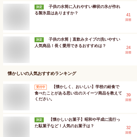
子供の水筒に入れやすい棒状の氷が作れ
決定
る製氷皿はありますか？
41
回答
子供の水筒｜直飲みタイプの洗いやすい
決定
人気商品！長く愛用できるおすすめは？
24
回答
懐かしい
の人気おすすめランキング
【懐かしく、おいしい】学校の給食で
受付中
食べたことがある思い出のスイーツ商品を教えて
39
ください。
回答
【懐かしいお菓子】昭和や平成に流行っ
決定
た駄菓子など！人気のお菓子は？
32
回答