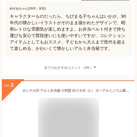
めがねちゃん(50代・女性)
キャラクターものだったら、ちびまる子ちゃんはいかが。90
年代の懐かしいイラストがそのまま描かれたデザインで、昭
和レトロな雰囲気が楽しめますよ。お弁当ベルト付きで持ち
運びも安心で普段使いにも使いやすいですが、コレクション
アイテムとしてもおススメ。子どもから大人まで世代を超え
て楽しめる、かわいくて懐かしいアルミ弁当箱です。
全てのおすすめコメント（3件）
3
no.
ホシマル印 アルミ弁当箱 小判型 内フタ付（L） 大一アルミニウム製作所 【 デザイン雑貨 お弁当箱 ランチボックス 遠足 レトロ 仕切り 日本製 】