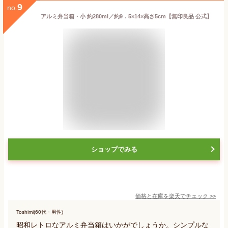
9
no.
アルミ弁当箱・小 約280ml／約9．5×14×高さ5cm【無印良品 公式】
ショップでみる
価格と在庫を
楽天
でチェック
>>
Toshimi(60代・男性)
昭和レトロなアルミ弁当箱はいかがでしょうか。シンプルな