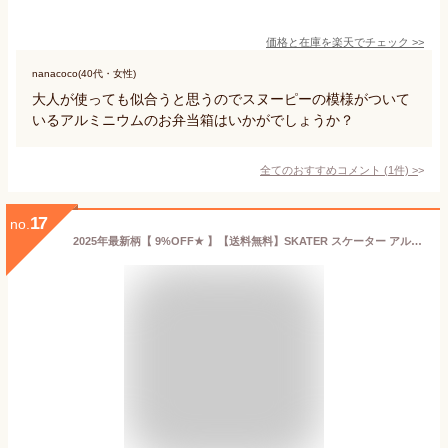
価格と在庫を
楽天
でチェック
>>
nanacoco(40代・女性)
大人が使っても似合うと思うのでスヌーピーの模様がついて
いるアルミニウムのお弁当箱はいかがでしょうか？
全てのおすすめコメント
(
1
件)
>
17
no.
2025年最新柄【 9%OFF★ 】【送料無料】SKATER スケーター アルミお弁当箱 お弁当箱 370ml 新柄 アルミ お弁当箱 幼稚園 アルミ 保温庫OK 保温庫対応 お弁当箱 小学生 お弁当箱 可愛い おしゃれ 軽量 子供用 遠足 ピクニック 小物 入園 入学 準備 BPAフリー BPA-Free