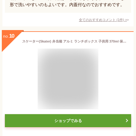
形で洗いやすいのもよいです。内蓋付なのでおすすめです。
全てのおすすめコメント
(
1
件)
>
10
no.
スケーター(Skater) 弁当箱 アルミ ランチボックス 子供用 370ml 保温庫対応 ランチベルト付 日本製 サンリオ クロミ Fancy Snacks Weets 女の子 ALB5NV-A
ショップでみる