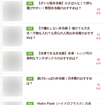
【ボトル型弁当箱】かさばらなくて持ち
決定
運びやすい！筒型弁当箱のおすすめは？
24
回答
【汁漏れしない弁当箱 】傾けても大丈
決定
夫！汁物を入れても安心の人気お弁当箱のおすす
41
めは？
回答
【冷凍できる弁当箱】冷凍・レンジ可の
決定
便利なランチボックスのおすすめは？
49
回答
曲げわっぱの弁当箱｜日本製のおすすめ
決定
は？
31
回答
Hydro Flask（ハイドロフラスク）の水
決定