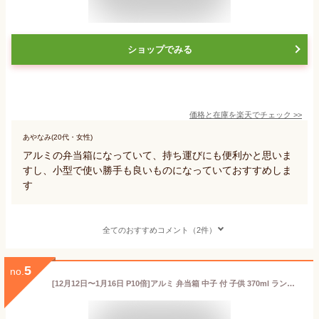
ショップでみる
価格と在庫を
楽天
でチェック
>>
あやなみ(20代・女性)
アルミの弁当箱になっていて、持ち運びにも便利かと思いま
すし、小型で使い勝手も良いものになっていておすすめしま
す
全てのおすすめコメント（2件）
5
no.
[12月12日〜1月16日 P10倍]アルミ 弁当箱 中子 付 子供 370ml ランチベルト 付き 保温庫 対応 skater ALB5NV スケーター スヌーピー SNOOPY ピーナッツ 女性 レディース【アルミランチボックス キッズ お弁当箱 ランチ お弁当 入園 かわいい】