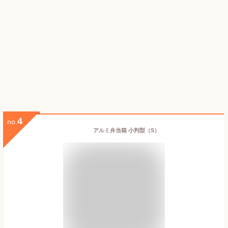
4
no.
アルミ弁当箱 小判型（S）