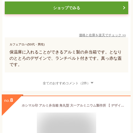
ショップでみる
価格と在庫を
楽天
でチェック
>>
カフェアロハ(50代・男性)
保温庫に入れることができるアルミ製の弁当箱です。となり
のととろのデザインで、ランチベルト付きです。真っ赤な蓋
です。
全てのおすすめコメント（2件）
8
no.
ホシマル印 アルミ弁当箱 角丸型 大一アルミニウム製作所 【 デザイン雑貨 お弁当箱 ランチボックス 遠足 レトロ 仕切り 日本製】