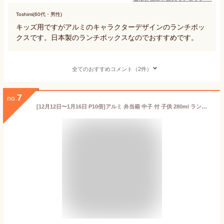
Toshimi(60代・男性)
キッズ用ですがアルミのキャラクターデザインのランチボッ
クスです。日本製のランチボックスなのでおすすめです。
全てのおすすめコメント（2件）
7
no.
[12月12日〜1月16日 P10倍]アルミ 弁当箱 中子 付 子供 280ml ランチベルト 付き 保温庫 対応 スケーター skater NALB3 となりのトトロ メイ totoro スタジオジブリ 女性【アルミランチボックス キッズ お弁当箱 ランチ お弁当 入園 かわいい】