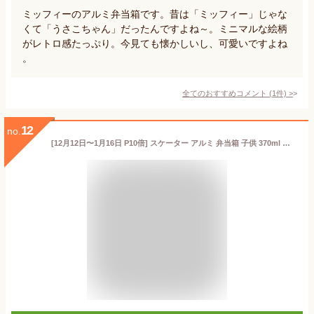
ミッフィーのアルミ弁当箱です。昔は「ミッフィー」じゃな
くて「うさこちゃん」だったんですよね～。ミニマルな絵柄
がレトロ感たっぷり。今見ても懐かしいし、可愛いですよね
。
全てのおすすめコメント
(
1
件)
>
12
no.
[12月12日〜1月16日 P10倍] スケーター アルミ 弁当箱 子供 370ml 日本製 ランチベルト 付き 保温庫対応 女の子 skater ALB5NVディズニー アナ雪 カーズ トイストーリー【キャラクター アルミランチボックス キッズ お弁当箱 お弁当 入園 中子付 子ども かわいい】