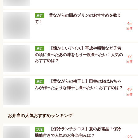
昔ながらの固めプリンのおすすめを教え
決定
て！
45
回答
【懐かしいアイス】平成や昭和など子供
決定
の頃に食べたあの味をもう一度食べたい！人気の
72
おすすめは？
回答
【昔ながらの梅干し】田舎のおばあちゃ
決定
んが作ったような梅干し食べたい！おすすめは？
49
回答
お弁当
の人気おすすめランキング
【保冷ランチクロス】夏の必需品！保冷
決定
機能付きで人気のお弁当包みは？
25