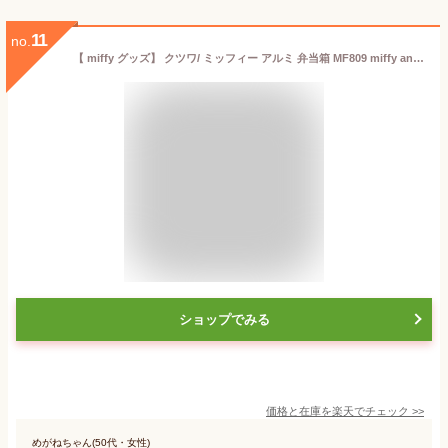
11
no.
【 miffy グッズ】 クツワ/ ミッフィー アルミ 弁当箱 MF809 miffy and friends 仕切り ランチベルト付き フレンズ 容量 350ml ランチボックス べんとう箱 入園 入学 準備 ランチグッズ レンジOK スナッフィー ふがこ 清潔 日本製 【3cmメール便不可】
ショップでみる
価格と在庫を
楽天
でチェック
>>
めがねちゃん(50代・女性)