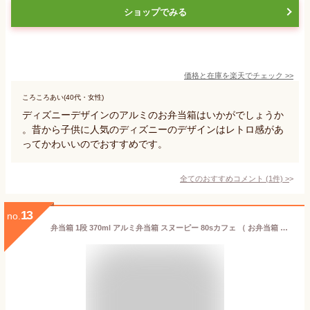
ショップでみる
価格と在庫を
楽天
でチェック
>>
ころころあい(40代・女性)
ディズニーデザインのアルミのお弁当箱はいかがでしょうか
。昔から子供に人気のディズニーのデザインはレトロ感があ
ってかわいいのでおすすめです。
全てのおすすめコメント
(
1
件)
>
13
no.
弁当箱 1段 370ml アルミ弁当箱 スヌーピー 80sカフェ （ お弁当箱 ランチボックス 一段 保温庫対応 子供 日本製 保温庫 OK お弁当 弁当 幼稚園 保育園 ランチベルト付き 中子付き キッズ ）