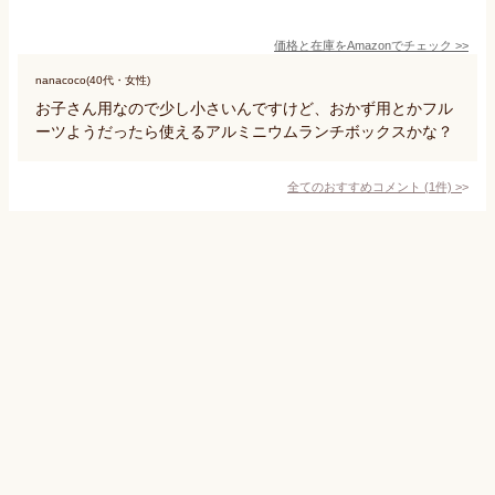
価格と在庫を
Amazon
でチェック
>>
nanacoco(40代・女性)
お子さん用なので少し小さいんですけど、おかず用とかフル
ーツようだったら使えるアルミニウムランチボックスかな？
全てのおすすめコメント
(
1
件)
>