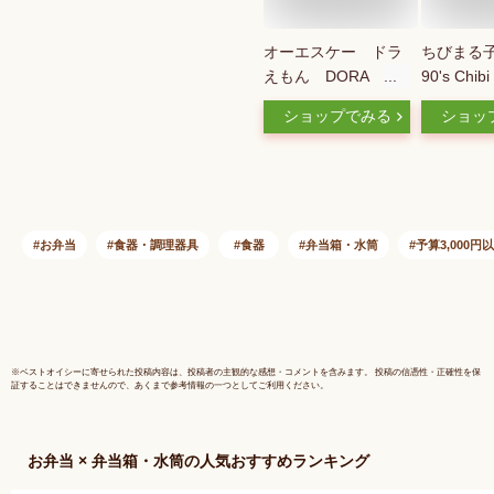
オーエスケー ドラ
ちびまる
えもん DORA ア
90's Chib
ルミ弁当箱 楽天ウ
Chan 公
ショップでみる
ショッ
ィークリーランキン
当箱 レト
グ1位商品！
ルト付き 
映え カフ
ン グッズ
大人 子供
ラスト か
お弁当
食器・調理器具
食器
弁当箱・水筒
予算3,000円
※
ベストオイシー
に寄せられた投稿内容は、投稿者の主観的な感想・コメントを含みます。 投稿の信憑性・正確性を保
証することはできませんので、あくまで参考情報の一つとしてご利用ください。
お弁当 × 弁当箱・水筒
の人気おすすめランキング