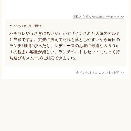
価格と在庫を
Amazon
でチェック
>>
かりんちょ(50代・男性)
ハチワレやうさぎにちいかわがデザインされた人気のアルミ
弁当箱ですよ。丈夫に扱えて汚れも落としやすいから毎日の
ランチ利用にぴったり。レディースのお昼に最適な３５０ｍ
ｌの程よい容量が嬉しい。ランチベルトもセットになって持
ち運びもスムーズに対応できますね。
全てのおすすめコメント
(
1
件)
>