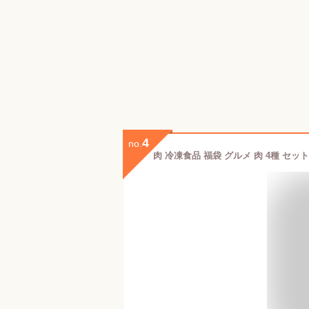
4
no.