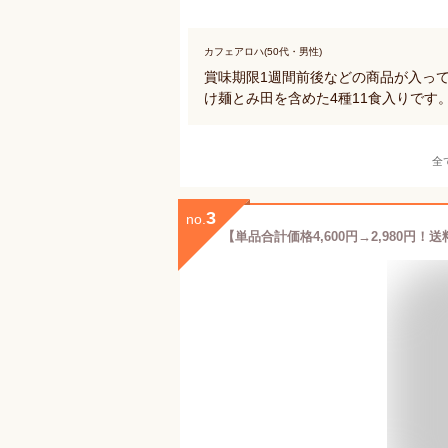
カフェアロハ(50代・男性)
賞味期限1週間前後などの商品が入っ
け麺とみ田を含めた4種11食入りです
全
3
no.