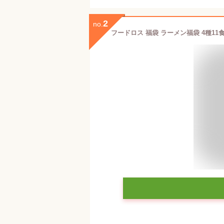
2
no.