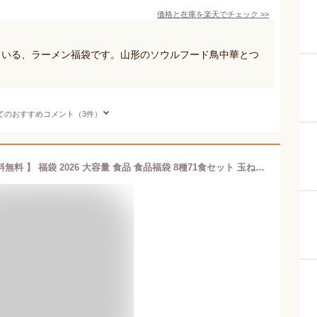
価格と在庫を
楽天
でチェック
>>
ている、ラーメン福袋です。山形のソウルフード鳥中華とつ
。
てのおすすめコメント（3件）
【単品合計価格4,600円→2,980円！送料無料 】 福袋 2026 大容量 食品 食品福袋 8種71食セット 玉ねぎ たまねぎ タマネギ 善太 淡路島 玉ねぎスープ オニオンスープ 鍋 淡路島玉ねぎスープ お買い得 スープ 福袋 食品 食べ物 スープ