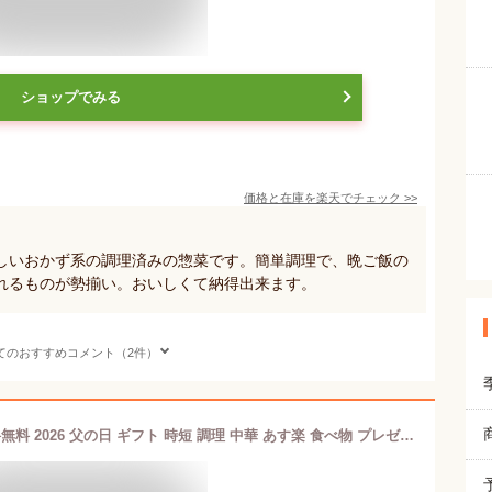
ショップでみる
価格と在庫を
楽天
でチェック
>>
しいおかず系の調理済みの惣菜です。簡単調理で、晩ご飯の
れるものが勢揃い。おいしくて納得出来ます。
てのおすすめコメント（2件）
メガ盛り10種10食中華福袋セット 送料無料 2026 父の日 ギフト 時短 調理 中華 あす楽 食べ物 プレゼント 惣菜 湯煎 調理済み 詰め合わせ 冷凍食品 総菜 お取り寄せグルメ おかず レトルト 贈り物 食品福袋 お試し 業務用 美味しい