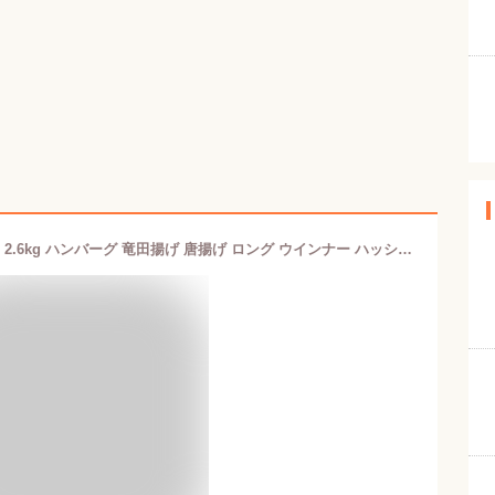
肉 冷凍食品 福袋 グルメ 肉 4種 セット 2.6kg ハンバーグ 竜田揚げ 唐揚げ ロング ウインナー ハッシュポテト からあげ 大容量 業務用 惣菜 詰合せ 冷凍 お弁当 おかず 食品 おつまみ オードブル