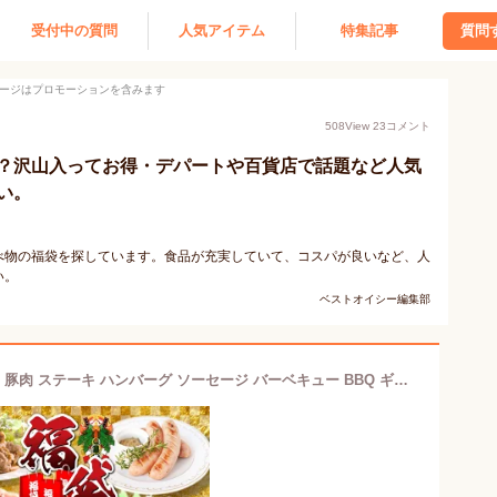
受付中の質問
人気アイテム
特集記事
質問
ージはプロモーションを含みます
508
View
23
コメント
？沢山入ってお得・デパートや百貨店で話題など人気
い。
べ物の福袋を探しています。食品が充実していて、コスパが良いなど、人
い。
ベストオイシー編集部
送料無料 4129円 スペシャル 福袋 牛肉 豚肉 ステーキ ハンバーグ ソーセージ バーベキュー BBQ ギフト お中元 お歳暮 ご贈答 贈答 父の日 母の日 お取り寄せ グルメ 冷凍